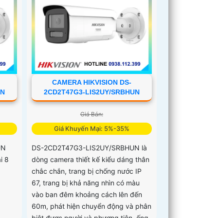
CAMERA HIKVISION DS-
UN
2CD2T47G3-LIS2UY/SRBHUN
Giá Bán:
Giá Khuyến Mại: 5%-35%
UN
DS-2CD2T47G3-LIS2UY/SRBHUN là
i 8
dòng camera thiết kế kiểu dáng thân
chắc chắn, trang bị chống nước IP
67, trang bị khả năng nhìn có màu
vào ban đêm khoảng cách lên đến
60m, phát hiện chuyển động và phân
biệt được người và phương tiện, ống