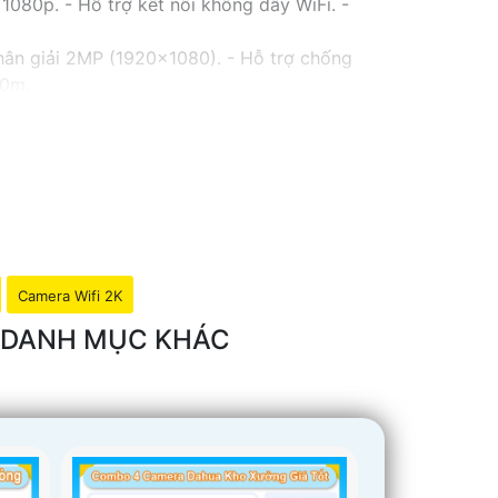
080p. - Hỗ trợ kết nối không dây WiFi. -
hân giải 2MP (1920x1080). - Hỗ trợ chống
30m.
 Lens cố định 3.6mm. - Tầm quan sát hồng
với chất lượng
chắc chắn hơn
.
thể tham khảo thêm thông tin chi tiết và mua
iải pháp an ninh phù hợp!
Camera Wifi 2K
O DANH MỤC KHÁC