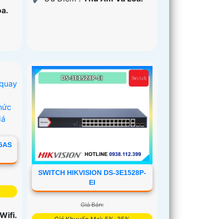
a.
5AS
SWITCH HIKVISION DS-3E1528P-
EI
Giá Bán:
 Wifi.