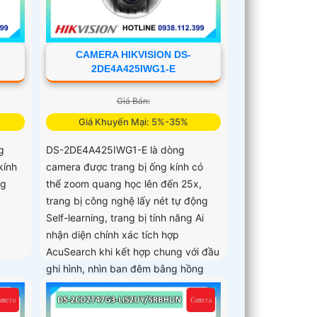
CAMERA HIKVISION DS-
2DE4A425IWG1-E
Giá Bán:
Giá Khuyến Mại: 5%-35%
g
DS-2DE4A425IWG1-E là dòng
kính
camera được trang bị ống kính có
ng
thể zoom quang học lên đến 25x,
trang bị công nghệ lấy nét tự động
Self-learning, trang bị tính năng Ai
nhận diện chính xác tích hợp
AcuSearch khi kết hợp chung với đầu
ghi hình, nhìn ban đêm bằng hồng
ngoại 50m