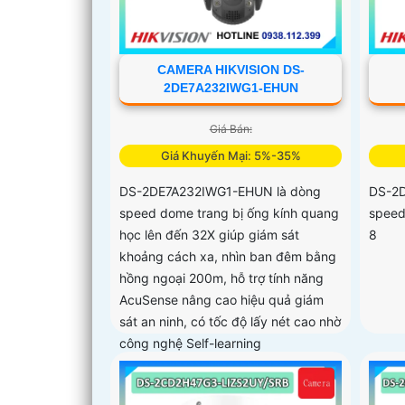
CAMERA HIKVISION DS-
2DE7A232IWG1-EHUN
Giá Bán:
Giá Khuyến Mại: 5%-35%
DS-2DE7A232IWG1-EHUN là dòng
DS-2D
speed dome trang bị ống kính quang
speed
học lên đến 32X giúp giám sát
8
khoảng cách xa, nhìn ban đêm bằng
hồng ngoại 200m, hỗ trợ tính năng
AcuSense nâng cao hiệu quả giám
sát an ninh, có tốc độ lấy nét cao nhờ
công nghệ Self-learning