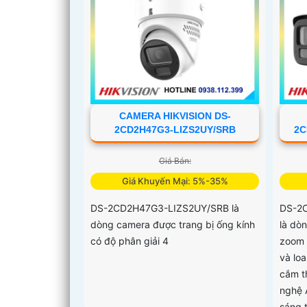
CAMERA HIKVISION DS-
2CD2H47G3-LIZS2UY/SRB
2C
Giá Bán:
Giá Khuyến Mại: 5%-35%
DS-2CD2H47G3-LIZS2UY/SRB là
DS-2
dòng camera được trang bị ống kính
là dò
có độ phân giải 4
zoom 
và loa
cắm t
nghệ 
sáng 