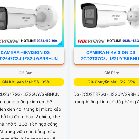
CAMERA HIKVISION DS-
CAMERA HIKVISION DS-
D2647G3-LIZS2UY/SRBHUN
2CD2T87G3-LIS2UY/SRBH
Giá Bán:
Giá Bán:
Giá Khuyến Mại: 5%-35%
Giá Khuyến Mại: 5%-35%
CD2647G3-LIZS2UY/SRBHUN
DS-2CD2T87G3-LIS2UY/SRBH
ng camera ống kính có thể
trang bị ống kính có độ phân giả
lên đến 4x, trang bị micro kép
 hỗ trợ đàm thoại 2 chiều, khe
hẻ nhớ 512GB, tích hợp công
AI trong việc cân bằng màu
trong điều kiện ánh sáng yếu,