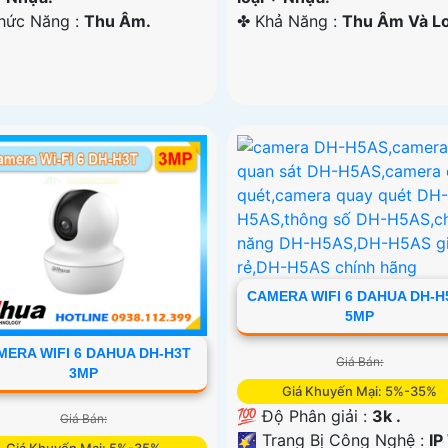
Chức Năng :
Thu Âm.
️✤ Khả Năng :
Thu Âm Và Lo
CAMERA WIFI 6 DAHUA DH-H
5MP
MERA WIFI 6 DAHUA DH-H3T
Giá Bán:
3MP
Giá Khuyến Mại: 5%-35%
💯 Độ Phân giải :
3k .
Giá Bán:
🌠 Trang Bị Công Nghệ :
IP