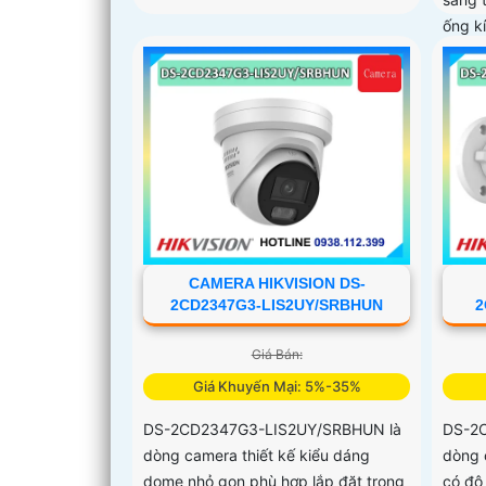
ống k
CAMERA HIKVISION DS-
2CD2347G3-LIS2UY/SRBHUN
2
Giá Bán:
Giá Khuyến Mại: 5%-35%
DS-2CD2347G3-LIS2UY/SRBHUN là
DS-2
dòng camera thiết kế kiểu dáng
dòng 
dome nhỏ gọn phù hợp lắp đặt trong
có độ