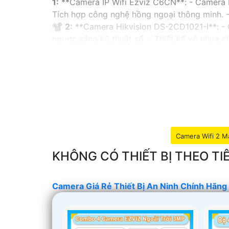
1:
**Camera IP Wifi Ezviz C6CN**: - Camera IP
Tích hợp công nghệ hồng ngoại thông minh. -
📽
2:
**Camera Hikvision DS-2CD1021-I**: - 
ngược sáng kỹ thuật số. - Thiết kế vỏ nhựa
✳️
3:
**Camera Dahua HDCVI HAC-HFW1200T**:
ngoại lên đến 20m. - Chống ngược sáng Digit
Nhớ kiểm tra và lựa chọn sản phẩm phù hợp v
hàng tại các cửa hàng điện tử uy tín hoặc cử
Camera Wifi 2 M
KHÔNG CÓ THIẾT BỊ THEO 
Camera Giá Rẻ Thiết Bị An Ninh Chính Hãng