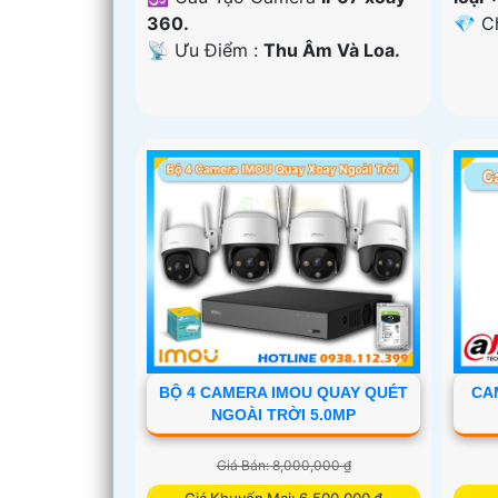
360.
️💎 
️📡 Ưu Điểm :
Thu Âm Và Loa.
'
BỘ 4 CAMERA IMOU QUAY QUÉT
CA
NGOÀI TRỜI 5.0MP
Giá Bán: 8,000,000 ₫