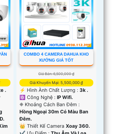
VĂN
COMBO 4 CAMERA DAHUA KHO
XƯỞNG GIÁ TỐT
Giá Bán: 6,500,000 ₫
₫
Giá Khuyến Mại: 5,500,000 ₫
e .
️⚡ Hình Ành Chất Lượng :
3k .
P
⚛️ Công Nghệ :
IP Wifi.
❈ Khoảng Cách Ban Đêm :
g
Hồng Ngoại 30m Có Màu Ban
D.
Ðêm.
Kim
👑 Thiết Kế Camera
Xoay 360.
️✔️ Ưu Điểm :
Thu Âm Và Loa.