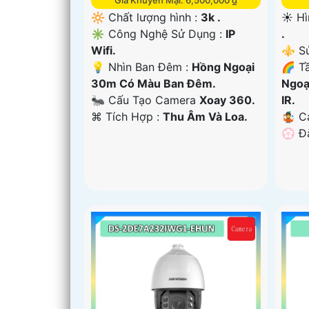
Giá Khuyến Mại: 6,500,000 ₫
🔆 Chất lượng hình :
3k .
☀️ Hì
✳️ Công Nghệ Sử Dụng :
IP
.
Wifi.
⚜️ S
💡 Nhìn Ban Đêm :
Hồng Ngoại
🌈 T
30m Có Màu Ban Ðêm.
Ngoạ
🐜 Cấu Tạo Camera
Xoay 360.
IR.
️⌘ Tích Hợp :
Thu Âm Và Loa.
🤹 C
️💮 Đ