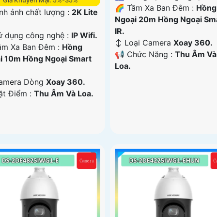
Giá Khuyến Mại: 5%-35%
🌈 Tầm Xa Ban Đêm :
Hồng
nh ảnh chất lượng :
2K Lite
Ngoại 20m Hồng Ngoại Sm
IR.
ử dụng công nghệ :
IP Wifi.
↕️ Loại Camera
Xoay 360.
ầm Xa Ban Đêm :
Hồng
️📢 Chức Năng :
Thu Âm Và
i 10m Hồng Ngoại Smart
Loa.
amera Dòng
Xoay 360.
ặt Điểm :
Thu Âm Và Loa.