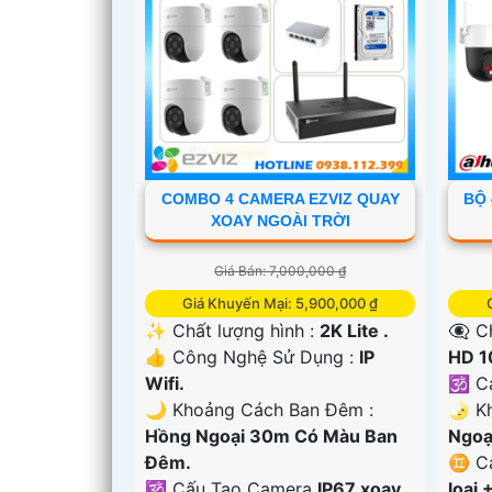
COMBO 4 CAMERA EZVIZ QUAY
BỘ 
XOAY NGOÀI TRỜI
Giá Bán: 7,000,000 ₫
Giá Khuyến Mại: 5,900,000 ₫
✨ Chất lượng hình :
2K Lite .
👁️‍
👍 Công Nghệ Sử Dụng :
IP
HD 1
Wifi.
🕉️ 
🌙 Khoảng Cách Ban Đêm :
🌛 Kh
Hồng Ngoại 30m Có Màu Ban
Ngoạ
Ðêm.
♊ Ca
🕉️ Cấu Tạo Camera
IP67 xoay
loại 