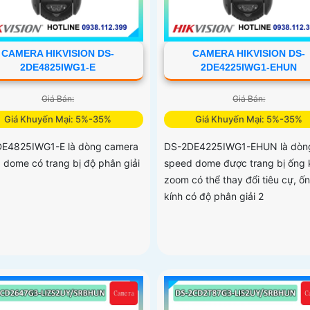
CAMERA HIKVISION DS-
CAMERA HIKVISION DS-
2DE4825IWG1-E
2DE4225IWG1-EHUN
Giá Bán:
Giá Bán:
Giá Khuyến Mại: 5%-35%
Giá Khuyến Mại: 5%-35%
E4825IWG1-E là dòng camera
DS-2DE4225IWG1-EHUN là dòn
 dome có trang bị độ phân giải
speed dome được trang bị ống 
zoom có thể thay đổi tiêu cự, ố
kính có độ phân giải 2