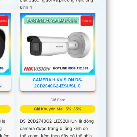
kính 4
CAMERA HIKVISION DS-
N
2CD2646G2-IZSU/SL C
Giá Bán:
Giá Khuyến Mại: 5%-35%
 là
DS-2CD2743G2-LIZS2UHUN là dòng
g
camera được trang bị ống kính có
 kiếm
thể zoom, kèm theo đấy có thể nhìn