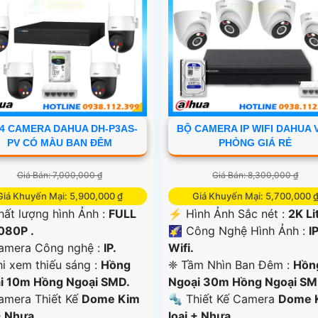
4 CAMERA DAHUA DH-P3AS-
BỘ CAMERA IP WIFI DAHUA 
PV CÓ MÀU BAN ĐÊM
PHÒNG GIÁ RẺ
Giá Bán: 7,000,000 ₫
Giá Bán: 8,300,000 ₫
Giá Khuyến Mại: 5,900,000 ₫
Giá Khuyến Mại: 5,700,000 
 Chất lượng hình Ảnh :
FULL
️⚡ Hình Ảnh Sắc nét :
2K Lit
080P .
🌠 Công Nghệ Hình Ảnh :
I
Camera Công nghệ :
IP.
Wifi.
i xem thiếu sáng :
Hồng
❈ Tầm Nhìn Ban Đêm :
Hồn
i 10m Hồng Ngoại SMD.
Ngoại 30m Hồng Ngoại SM
mera Thiết Kế
Dome Kim
🔩 Thiết Kế Camera
Dome 
+ Nhựa.
loại + Nhựa.