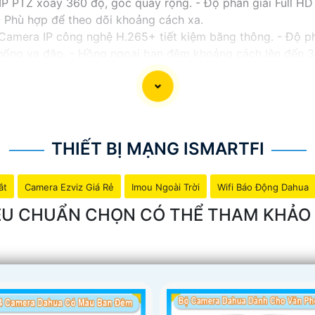
 PTZ xoay 360 độ, góc quay rộng. - Độ phân giải Full HD 1
 Phù hợp để theo dõi khoảng cách xa.
Camera IP công nghệ H.265+ tiết kiệm băng thông. - Độ p
 chống va đập. - Hồng ngoại ban đêm khoảng cách lên đến 
 - Camera HDCVI 2MP hỗ trợ chất lượng hình ảnh cao. -
al WDR, cân bằng sáng, chống nhiễu 3D. - Giá phải chăng 
ới nhu cầu sử dụng và không gian lắp đặt của bạn. Bạn có 
a hàng thiết bị an ninh chuyên nghiệp. Chúc bạn tìm được g
THIẾT BỊ MẠNG ISMARTFI
ắt
Camera Ezviz Giá Rẻ
Imou Ngoài Trời
Wifi Báo Động Dahua
TIÊU CHUẨN CHỌN CÓ THỂ THAM KHẢ