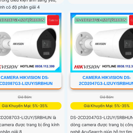
ính có độ phân giải 4
CAMERA HIKVISION DS-
CAMERA HIKVISION DS-
CD2087G3-LI2UY/SRBHUN
2CD2047G3-LI2UY/SRBHU
Giá Bán:
Giá Bán:
Giá Khuyến Mại: 5%-35%
Giá Khuyến Mại: 5%-35%
CD2087G3-LI2UY/SRBHUN là
DS-2CD2047G3-LI2UY/SRBHUN
camera được trang bị ống kính
dòng camera được trang bị côn
 phân giải 8
nghệ AcuSearch giúp hỗ trợ tìm