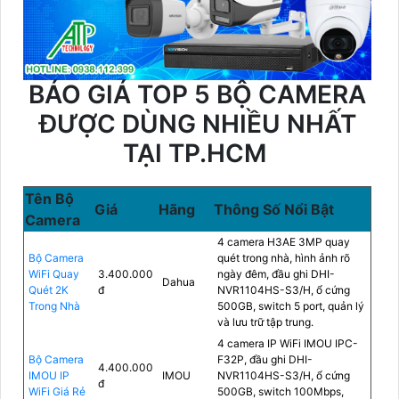
BÁO GIÁ TOP 5 BỘ CAMERA
ĐƯỢC DÙNG NHIỀU NHẤT
TẠI TP.HCM
Tên Bộ
Giá
Hãng
Thông Số Nổi Bật
Camera
4 camera H3AE 3MP quay
Bộ Camera
quét trong nhà, hình ảnh rõ
WiFi Quay
3.400.000
ngày đêm, đầu ghi DHI-
Dahua
Quét 2K
đ
NVR1104HS-S3/H, ổ cứng
Trong Nhà
500GB, switch 5 port, quản lý
và lưu trữ tập trung.
4 camera IP WiFi IMOU IPC-
Bộ Camera
F32P, đầu ghi DHI-
4.400.000
IMOU IP
IMOU
NVR1104HS-S3/H, ổ cứng
đ
WiFi Giá Rẻ
500GB, switch 100Mbps,