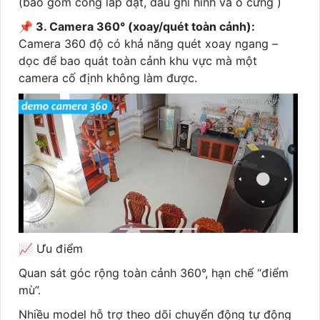
(bao gồm công lắp đặt, đầu ghi hình và ổ cứng )
📌 3. Camera 360° (xoay/quét toàn cảnh):
Camera 360 độ có khả năng quét xoay ngang –
dọc để bao quát toàn cảnh khu vực mà một
camera cố định không làm được.
📈 Ưu điểm
Quan sát góc rộng toàn cảnh 360°, hạn chế “điểm
mù”.
Nhiều model hỗ trợ theo dõi chuyển động tự động