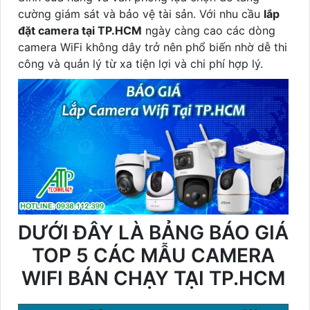
cường giám sát và bảo vệ tài sản. Với nhu cầu
lắp
đặt camera tại TP.HCM
ngày càng cao các dòng
camera WiFi không dây trở nên phổ biến nhờ dễ thi
công và quản lý từ xa tiện lợi và chi phí hợp lý.
DƯỚI ĐÂY LÀ BẢNG BÁO GIÁ
TOP 5 CÁC MẪU CAMERA
WIFI BÁN CHẠY TẠI TP.HCM