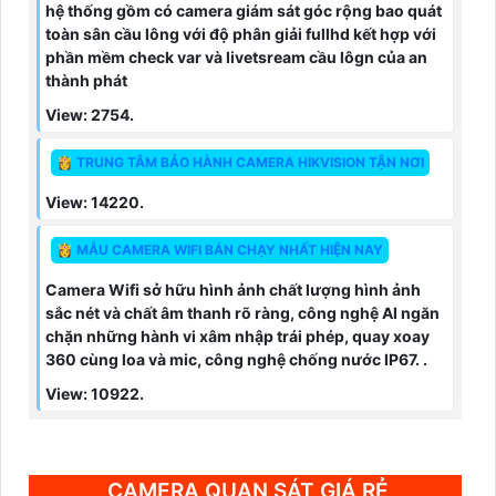
hệ thống gồm có camera giám sát góc rộng bao quát
toàn sân cầu lông với độ phân giải fullhd kết hợp với
phần mềm check var và livetsream cầu lôgn của an
thành phát
View: 2754.
👸 TRUNG TÂM BẢO HÀNH CAMERA HIKVISION TẬN NƠI
View: 14220.
👸 MẪU CAMERA WIFI BÁN CHẠY NHẤT HIỆN NAY
Camera Wifi sở hữu hình ảnh chất lượng hình ảnh
sắc nét và chất âm thanh rõ ràng, công nghệ AI ngăn
chặn những hành vi xâm nhập trái phép, quay xoay
360 cùng loa và mic, công nghệ chống nước IP67. .
View: 10922.
CAMERA QUAN SÁT GIÁ RẺ