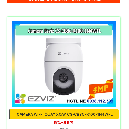
CAMERA WI-FI QUAY XOAY CS-CB8C-R100-1N4WFL
5%-35%