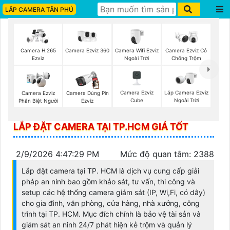
LẮP CAMERA TÂN PHÚ
Camera Ezviz 360
Camera Wifi Ezviz
Camera H.265
Camera Ezviz Có
Ngoài Trời
Ezviz
Chống Trộm
Camera Ezviz
Lắp Camera Ezviz
Camera Ezviz
Camera Dùng Pin
Cube
Ngoài Trời
Phân Biệt Người
Ezviz
LẮP ĐẶT CAMERA TẠI TP.HCM GIÁ TỐT
2/9/2026 4:47:29 PM
Mức độ quan tâm: 2388
Lắp đặt camera tại TP. HCM là dịch vụ cung cấp giải
pháp an ninh bao gồm khảo sát, tư vấn, thi công và
setup các hệ thống camera giám sát (IP, Wi,Fi, có dây)
cho gia đình, văn phòng, cửa hàng, nhà xưởng, công
trình tại TP. HCM. Mục đích chính là bảo vệ tài sản và
giám sát an ninh 24/7 phát hiện kẻ trộm và quản lý