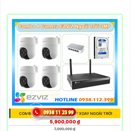
COMBO 4 CAMERA EZVIZ QUAY XOAY NGOÀI TRỜI
5,900,000 ₫
7,000,000 ₫