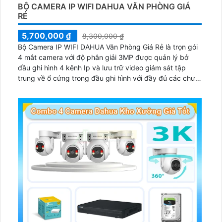
BỘ CAMERA IP WIFI DAHUA VĂN PHÒNG GIÁ
RẺ
5,700,000 ₫
8,300,000 ₫
Bộ Camera IP WIFI DAHUA Văn Phòng Giá Rẻ là trọn gói
4 mắt camera với độ phân giải 3MP được quản lý bở
đầu ghi hình 4 kênh Ip và lưu trữ video giám sát tập
trung về ổ cứng trong đầu ghi hình với đầy đủ các chưc
năng như AI Phát hiện chuyển động, đàm thoại âm
thanh 2 chiều và giám sát có màu vào ban đêm