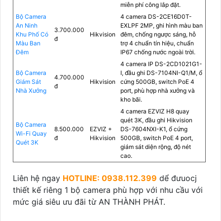
miễn phí công lắp đặt.
Bộ Camera
4 camera DS-2CE16D0T-
An Ninh
EXLPF 2MP, ghi hình màu ban
3.700.000
Khu Phố Có
Hikvision
đêm, chống ngược sáng, hỗ
đ
Màu Ban
trợ 4 chuẩn tín hiệu, chuẩn
Đêm
IP67 chống nước ngoài trời.
4 camera IP DS-2CD1021G1-
Bộ Camera
I, đầu ghi DS-7104NI-Q1/M, ổ
4.700.000
Giám Sát
Hikvision
cứng 500GB, switch PoE 4
đ
Nhà Xưởng
port, phù hợp nhà xưởng và
kho bãi.
4 camera EZVIZ H8 quay
quét 3K, đầu ghi Hikvision
Bộ Camera
8.500.000
EZVIZ +
DS-7604NXI-K1, ổ cứng
Wi-Fi Quay
đ
Hikvision
500GB, switch PoE 4 port,
Quét 3K
giám sát diện rộng, độ nét
cao.
Liên hệ ngay
HOTLINE: 0938.112.399
dể đưuocj
thiết kế riêng 1 bộ camera phù hợp với nhu cầu với
mức giá siêu ưu đãi từ AN THÀNH PHÁT.