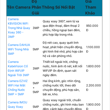
Độ
Giá
Tên Camera
Phân
Thông Số Nổi Bật
Tham
Giải
Khảo
Camera
Quay xoay 360°, xem từ xa
KBVISION WiFi
qua điện thoại, đàm thoại 2
950.000
Trong Nhà Quay
3MP
chiều, hồng ngoại ban đêm,
Đ
Xoay 360 -
phù hợp lắp trong nhà.
3MP
Độ nét cao, quay quét linh
Camera DAHUA
hoạt, phát hiện chuyển động,
1.100.000
WiFi Trong Nhà
5MP
ghi hình thẻ nhớ, phù hợp căn
Đ
5MP
hộ và văn phòng nhỏ.
Camera
Thiết kế ngoài trời, chống
KabeVision Cố
nước, hình ảnh rõ nét, kết nối
1.600.000
3MP
Định WiFi/IP
WiFi/IP ổn định, quan sát
Đ
Ngoài Trời 3MP
ngày đêm.
Camera EZVIZ
Hai ống kính, góc nhìn rộng,
5MP
WiFi Hai Mắt
chống nước tốt, theo dõi
2.200.000
+
Chống Nước
chuyển động, phù hợp sân,
Đ
5MP
5MP + 5MP
bãi xe, kho.
Quay xoay ngoài trời, chuẩn
Camera IMOU
chống nước, ghi hình màu ban
1.900.000
Quay Xoay
5MP
đêm, cảnh báo chuyển động,
Đ