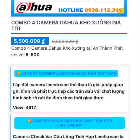
COMBO 4 CAMERA DAHUA KHO XƯỞNG GIÁ
TỐT
5,500,000 ₫
6,500,000 ₫
Combo 4 Camera Dahua Kho Xưởng tại An Thành Phát
chỉ với
5. 500
👸 LẮP ĐẶT CAMERA LIVESTREAM SỰ KIỆN THỂ THAO
Lắp đặt camera livestream thể thao là giải pháp giúp
ghi hình và phát trực tiếp các trận đấu với chất lượng
hình ảnh rõ nét ổn định theo thời gian thực
View: 4617.
👸 CAMERA CHECK VAR CẦU LÔNG TÍCH HỢP
LIVETSREAM
Camera Check Var Cầu Lông Tích Hợp Livetsream là