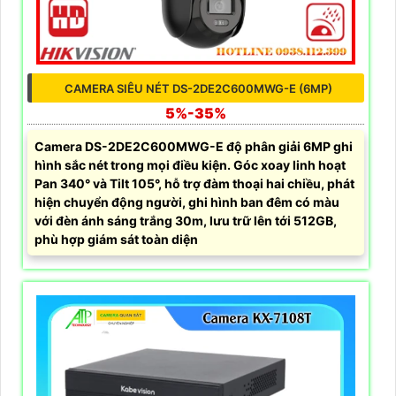
CAMERA SIÊU NÉT DS-2DE2C600MWG-E (6MP)
5%-35%
Camera DS-2DE2C600MWG-E độ phân giải 6MP ghi
hình sắc nét trong mọi điều kiện. Góc xoay linh hoạt
Pan 340° và Tilt 105°, hỗ trợ đàm thoại hai chiều, phát
hiện chuyển động người, ghi hình ban đêm có màu
với đèn ánh sáng trắng 30m, lưu trữ lên tới 512GB,
phù hợp giám sát toàn diện