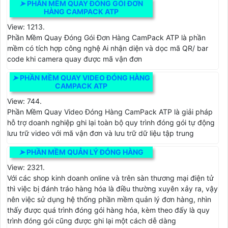
➤
PHẦN MỀM QUAY ĐÓNG GÓI ĐƠN
HÀNG CAMPACK ATP
View: 1213.
Phần Mềm Quay Đóng Gói Đơn Hàng CamPack ATP là phần
mềm có tích hợp công nghệ Ai nhận diện và dọc mã QR/ bar
code khi camera quay được mã vận đơn
➤
PHẦN MỀM QUAY VIDEO ĐÓNG HÀNG
CAMPACK ATP
View: 744.
Phần Mềm Quay Video Đóng Hàng CamPack ATP là giải pháp
hỗ trợ doanh nghiệp ghi lại toàn bộ quy trình đóng gói tự động
lưu trữ video với mã vận đơn và lưu trữ dữ liệu tập trung
➤
PHẦN MỀM QUẢN LÝ ĐÓNG HÀNG
View: 2321.
Với các shop kinh doanh online và trên sàn thương mại điện tử
thì việc bị đánh tráo hàng hóa là điều thường xuyên xảy ra, vậy
nên việc sử dụng hệ thống phần mềm quản lý đơn hàng, nhìn
thấy được quá trình đóng gói hàng hóa, kèm theo đấy là quy
trình đóng gói cũng được ghi lại một cách dễ dàng