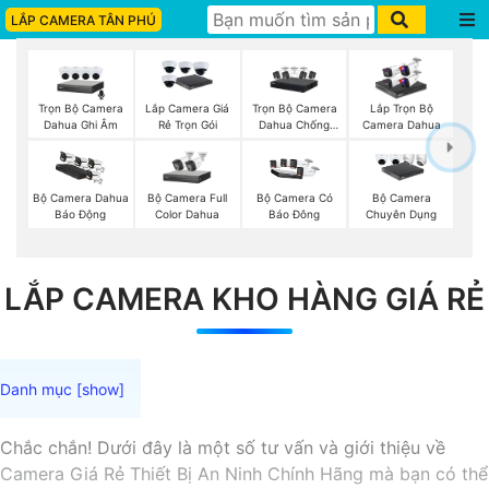
LẮP CAMERA TÂN PHÚ
Trọn Bộ Camera
Trọn Bộ Camera
Lắp Camera Giá
Lắp Trọn Bộ
Dahua Ghi Âm
Dahua Chống
Rẻ Trọn Gói
Camera Dahua
Trộm
Bộ Camera Full
Bộ Camera Dahua
Bộ Camera Có
Bộ Camera
Color Dahua
Báo Động
Báo Đông
Chuyên Dụng
LẮP CAMERA KHO HÀNG GIÁ RẺ
Chắc chắn! Dưới đây là một số tư vấn và giới thiệu về
Camera Giá Rẻ Thiết Bị An Ninh Chính Hãng mà bạn có thể