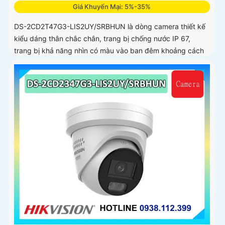
Giá Khuyến Mại: 5%-35%
DS-2CD2T47G3-LIS2UY/SRBHUN là dòng camera thiết kế
kiểu dáng thân chắc chắn, trang bị chống nước IP 67,
trang bị khả năng nhìn có màu vào ban đêm khoảng cách
lên đến 60m, phát hiện chuyển động và phân biệt được
người và phương tiện, ống kính 4