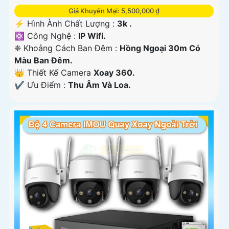
Giá Khuyến Mại: 5,500,000 ₫
️⚡ Hình Ành Chất Lượng :
3k .
⚛️ Công Nghệ :
IP Wifi.
❈ Khoảng Cách Ban Đêm :
Hồng Ngoại 30m Có
Màu Ban Ðêm.
👑 Thiết Kế Camera
Xoay 360.
️✔️ Ưu Điểm :
Thu Âm Và Loa.