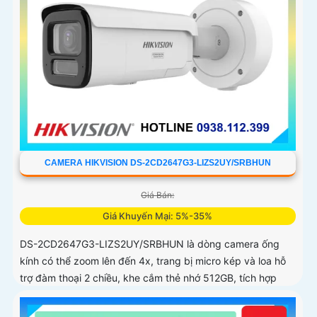
CAMERA HIKVISION DS-2CD2647G3-LIZS2UY/SRBHUN
Giá Bán:
Giá Khuyến Mại: 5%-35%
DS-2CD2647G3-LIZS2UY/SRBHUN là dòng camera ống
kính có thể zoom lên đến 4x, trang bị micro kép và loa hỗ
trợ đàm thoại 2 chiều, khe cắm thẻ nhớ 512GB, tích hợp
công nghệ AI trong việc cân bằng màu sáng trong điều
kiện ánh sáng yếu, ống kính có độ phân giải 4