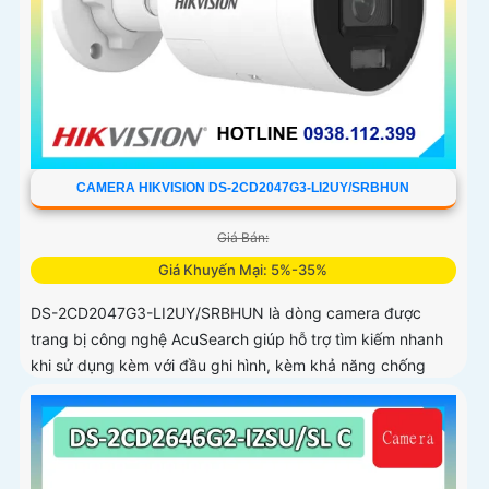
CAMERA HIKVISION DS-2CD2047G3-LI2UY/SRBHUN
Giá Bán:
Giá Khuyến Mại: 5%-35%
DS-2CD2047G3-LI2UY/SRBHUN là dòng camera được
trang bị công nghệ AcuSearch giúp hỗ trợ tìm kiếm nhanh
khi sử dụng kèm với đầu ghi hình, kèm khả năng chống
ngược sáng WDR 130dB, trang bị micro kép và loa hỗ trợ
đàm thoại 2 chiều, ống kính 4