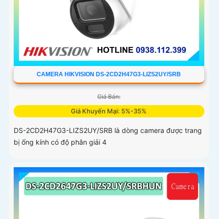
CAMERA HIKVISION DS-2CD2H47G3-LIZS2UY/SRB
Giá Bán:
Giá Khuyến Mại: 5%-35%
DS-2CD2H47G3-LIZS2UY/SRB là dòng camera được trang
bị ống kính có độ phân giải 4