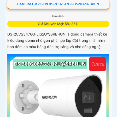
CAMERA HIKVISION DS-2CD2347G3-LIS2UY/SRBHUN
Giá Bán:
Giá Khuyến Mại: 5%-35%
DS-2CD2347G3-LIS2UY/SRBHUN là dòng camera thiết kế
kiểu dáng dome nhỏ gọn phù hợp lắp đặt trong nhà, nhìn
ban đêm có màu bằng đèn trợ sáng và nhờ công nghệ
ColorVU HikAI-ISP, có tính năng AI giúp nhận diện người và
phương tiện, tích hợp micro kép