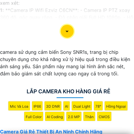
xem xét:
1:
**Camera IP Wifi Ezviz C6CN**: - Camera IP PTZ xoay
360 độ, góc quay rộng. - Độ phân giải Full HD 1080p. - Hỗ
trợ kết nối không dây WiFi. - Tích hợp công nghệ hồng
ngoại thông minh. - Phù hợp để theo dõi khoảng cách xa.
📽
2:
**Camera Hikvision DS-2CD1021-I**: - Camera IP
công nghệ H.265+ tiết kiệm băng thông. - Độ phân giải
camera sử dụng cảm biến Sony SNR1s, trang bị chip
2MP (1920x1080). - Hỗ trợ chống ngược sáng kỹ thuật số.
chuyên dụng cho khả năng xử lý hiệu quả trong điều kiện
- Thiết kế vỏ nhựa chống va đập. - Hồng ngoại ban đêm
ánh sáng yếu. Sản phẩm này mang lại hình ảnh sắc nét,
khoảng cách lên đến 30m.
đảm bảo giám sát chất lượng cao ngay cả trong tối.
✳️
3:
**Camera Dahua HDCVI HAC-HFW1200T**: -
Camera HDCVI 2MP hỗ trợ chất lượng hình ảnh cao. - Lens
cố định 3.6mm. - Tầm quan sát hồng ngoại lên đến 20m. -
LẮP CAMERA KHO HÀNG GIÁ RẺ
Chống ngược sáng Digital WDR, cân bằng sáng, chống
nhiễu 3D. - Giá phải chăng với chất lượng
chắc chắn hơn
.
Mic Và Loa
IP66
3D DNR
AI
Dual Light
78°
Hồng Ngoại
Nhớ kiểm tra và lựa chọn sản phẩm phù hợp với nhu cầu
Full Color
AI Coding
2.0 MP
Thân
CMOS
sử dụng và không gian lắp đặt của bạn. Bạn có thể tham
khảo thêm thông tin chi tiết và mua hàng tại các cửa hàng
Camera Giá Rẻ Thiết Bị An Ninh Chính Hãng
điện tử uy tín hoặc cửa hàng thiết bị an ninh chuyên