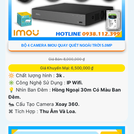
BỘ 4 CAMERA IMOU QUAY QUÉT NGOÀI TRỜI 5.0MP
Giá Bán: 8,000,000 ₫
Giá Khuyến Mại: 6,500,000 ₫
🔆 Chất lượng hình :
3k .
✳️ Công Nghệ Sử Dụng :
IP Wifi.
💡 Nhìn Ban Đêm :
Hồng Ngoại 30m Có Màu Ban
Ðêm.
🐜 Cấu Tạo Camera
Xoay 360.
️⌘ Tích Hợp :
Thu Âm Và Loa.