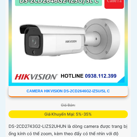
CAMERA HIKVISION DS-2CD2646G2-IZSU/SL C
Giá Bán:
Giá Khuyến Mại: 5%-35%
DS-2CD2743G2-LIZS2UHUN là dòng camera được trang bị
ống kính có thể zoom, kèm theo đấy có thể nhìn với độ