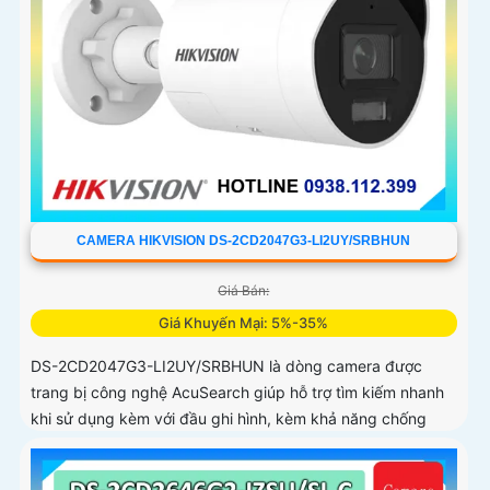
CAMERA HIKVISION DS-2CD2047G3-LI2UY/SRBHUN
Giá Bán:
Giá Khuyến Mại: 5%-35%
DS-2CD2047G3-LI2UY/SRBHUN là dòng camera được
trang bị công nghệ AcuSearch giúp hỗ trợ tìm kiếm nhanh
khi sử dụng kèm với đầu ghi hình, kèm khả năng chống
ngược sáng WDR 130dB, trang bị micro kép và loa hỗ trợ
đàm thoại 2 chiều, ống kính 4