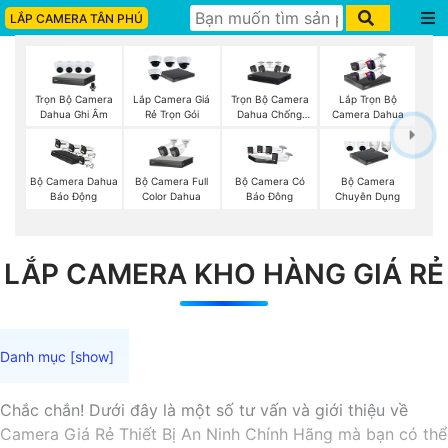
LẮP CAMERA TÂN PHÚ
Trọn Bộ Camera
Trọn Bộ Camera
Lắp Camera Giá
Lắp Trọn Bộ
Dahua Ghi Âm
Dahua Chống
Rẻ Trọn Gói
Camera Dahua
Trộm
Bộ Camera Full
Bộ Camera Dahua
Bộ Camera Có
Bộ Camera
Color Dahua
Báo Động
Báo Đông
Chuyên Dụng
LẮP CAMERA KHO HÀNG GIÁ RẺ
Chắc chắn! Dưới đây là một số tư vấn và giới thiệu về
Camera Giá Rẻ Thiết Bị An Ninh Chính Hãng mà bạn có thể