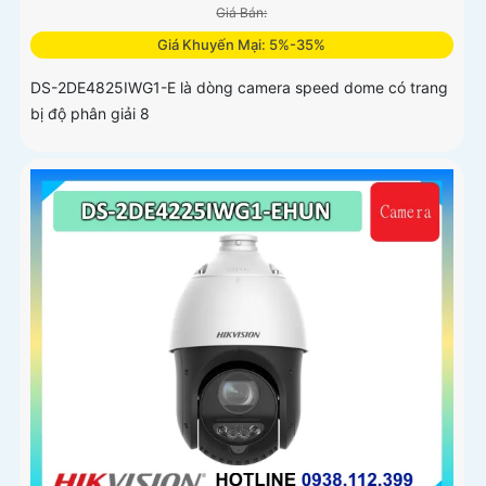
Giá Bán:
Giá Khuyến Mại: 5%-35%
DS-2DE4825IWG1-E là dòng camera speed dome có trang
bị độ phân giải 8