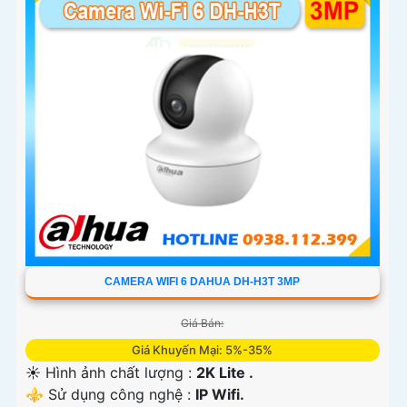
CAMERA WIFI 6 DAHUA DH-H3T 3MP
Giá Bán:
Giá Khuyến Mại: 5%-35%
☀️ Hình ảnh chất lượng :
2K Lite .
⚜️ Sử dụng công nghệ :
IP Wifi.