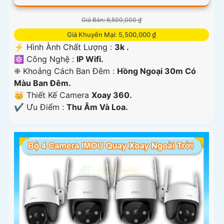
Giá Bán: 6,500,000 ₫
Giá Khuyến Mại: 5,500,000 ₫
️⚡ Hình Ành Chất Lượng :
3k .
⚛️ Công Nghệ :
IP Wifi.
❈ Khoảng Cách Ban Đêm :
Hồng Ngoại 30m Có
Màu Ban Ðêm.
👑 Thiết Kế Camera
Xoay 360.
️✔️ Ưu Điểm :
Thu Âm Và Loa.