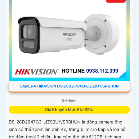
CAMERA HIKVISION DS-2CD2647G3-LIZS2UY/SRBHUN
Giá Bán:
Giá Khuyến Mại: 5%-35%
DS-2CD2647G3-LIZS2UY/SRBHUN là dòng camera ống
kính có thể zoom lên đến 4x, trang bị micro kép và loa hỗ
trợ đàm thoại 2 chiều, khe cắm thẻ nhớ 512GB, tích hợp