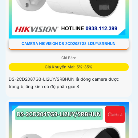
CAMERA HIKVISION DS-2CD2087G3-LI2UY/SRBHUN
Giá Bán:
Giá Khuyến Mại: 5%-35%
DS-2CD2087G3-LI2UY/SRBHUN là dòng camera được
trang bị ống kính có độ phân giải 8