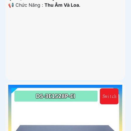
️📢 Chức Năng :
Thu Âm Và Loa.