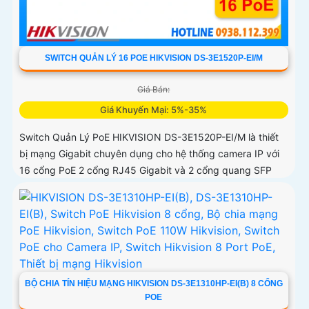
SWITCH QUẢN LÝ 16 POE HIKVISION DS-3E1520P-EI/M
Giá Bán:
Giá Khuyến Mại: 5%-35%
Switch Quản Lý PoE HIKVISION DS-3E1520P-EI/M là thiết
bị mạng Gigabit chuyên dụng cho hệ thống camera IP với
16 cổng PoE 2 cổng RJ45 Gigabit và 2 cổng quang SFP
BỘ CHIA TÍN HIỆU MẠNG HIKVISION DS-3E1310HP-EI(B) 8 CỔNG
POE