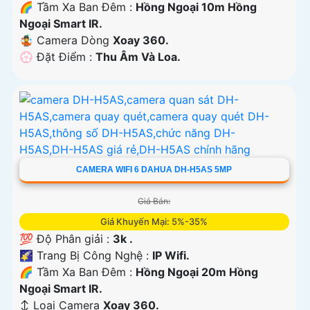
🌈 Tầm Xa Ban Đêm :
Hồng Ngoại 10m Hồng
Ngoại Smart IR.
🤹 Camera Dòng
Xoay 360.
️💮 Đặt Điểm :
Thu Âm Và Loa.
CAMERA WIFI 6 DAHUA DH-H5AS 5MP
Giá Bán:
Giá Khuyến Mại: 5%-35%
💯 Độ Phân giải :
3k .
🌠 Trang Bị Công Nghệ :
IP Wifi.
🌈 Tầm Xa Ban Đêm :
Hồng Ngoại 20m Hồng
Ngoại Smart IR.
↕️ Loại Camera
Xoay 360.