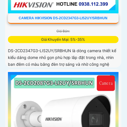
CAMERA HIKVISION DS-2CD2347G3-LIS2UY/SRBHUN
Giá Bán:
Giá Khuyến Mại: 5%-35%
DS-2CD2347G3-LIS2UY/SRBHUN là dòng camera thiết kế
kiểu dáng dome nhỏ gọn phù hợp lắp đặt trong nhà, nhìn
ban đêm có màu bằng đèn trợ sáng và nhờ công nghệ
ColorVU HikAI-ISP, có tính năng AI giúp nhận diện người và
phương tiện, tích hợp micro kép