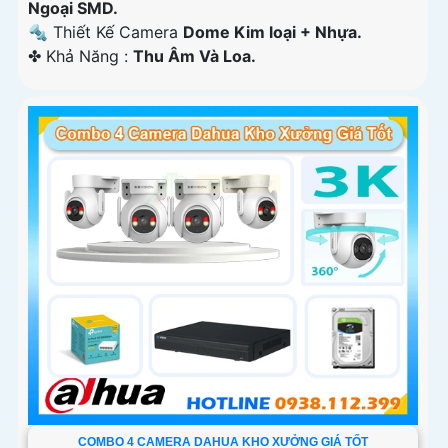
Ngoại SMD.
🔩 Thiết Kế Camera
Dome Kim loại + Nhựa.
️✤ Khả Năng :
Thu Âm Và Loa.
COMBO 4 CAMERA DAHUA KHO XƯỞNG GIÁ TỐT