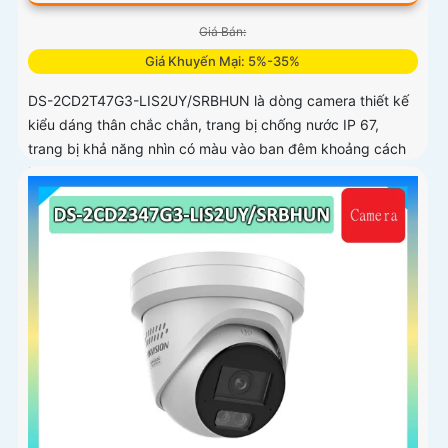
Giá Bán:
Giá Khuyến Mại: 5%-35%
DS-2CD2T47G3-LIS2UY/SRBHUN là dòng camera thiết kế
kiểu dáng thân chắc chắn, trang bị chống nước IP 67,
trang bị khả năng nhìn có màu vào ban đêm khoảng cách
lên đến 60m, phát hiện chuyển động và phân biệt được
người và phương tiện, ống kính 4