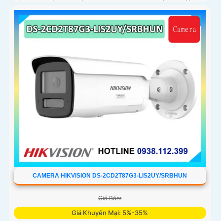
công nghệ AI trong việc cân bằng màu sáng trong điều
kiện ánh sáng yếu, ống kính có độ phân giải 4
CAMERA HIKVISION DS-2CD2T87G3-LIS2UY/SRBHUN
Giá Bán:
Giá Khuyến Mại: 5%-35%