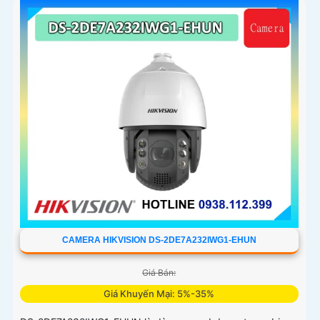
CAMERA HIKVISION DS-2DE7A232IWG1-EHUN
Giá Bán:
Giá Khuyến Mại: 5%-35%