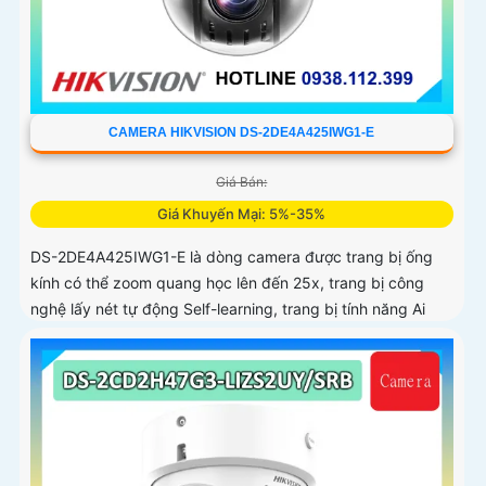
CAMERA HIKVISION DS-2DE4A425IWG1-E
Giá Bán:
Giá Khuyến Mại: 5%-35%
DS-2DE4A425IWG1-E là dòng camera được trang bị ống
kính có thể zoom quang học lên đến 25x, trang bị công
nghệ lấy nét tự động Self-learning, trang bị tính năng Ai
nhận diện chính xác tích hợp AcuSearch khi kết hợp chung
với đầu ghi hình, nhìn ban đêm bằng hồng ngoại 50m