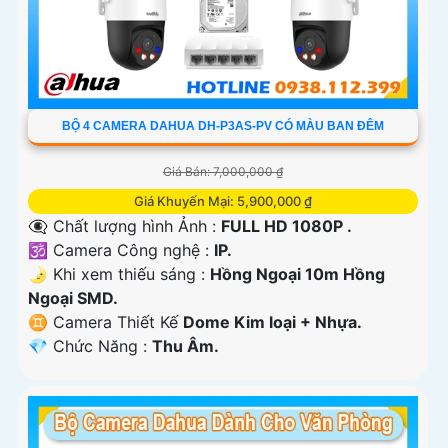
BỘ 4 CAMERA DAHUA DH-P3AS-PV CÓ MÀU BAN ĐÊM
Giá Bán: 7,000,000 ₫
Giá Khuyến Mại: 5,900,000 ₫
👁️‍🗨 Chất lượng hình Ảnh :
FULL HD 1080P .
🕉️ Camera Công nghệ :
IP.
🌛 Khi xem thiếu sáng :
Hồng Ngoại 10m Hồng
Ngoại SMD.
♊ Camera Thiết Kế
Dome Kim loại + Nhựa.
️💎 Chức Năng :
Thu Âm.