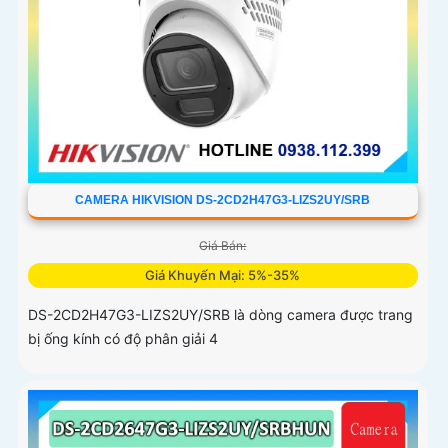
CAMERA HIKVISION DS-2CD2H47G3-LIZS2UY/SRB
Giá Bán:
Giá Khuyến Mại: 5%-35%
DS-2CD2H47G3-LIZS2UY/SRB là dòng camera được trang
bị ống kính có độ phân giải 4