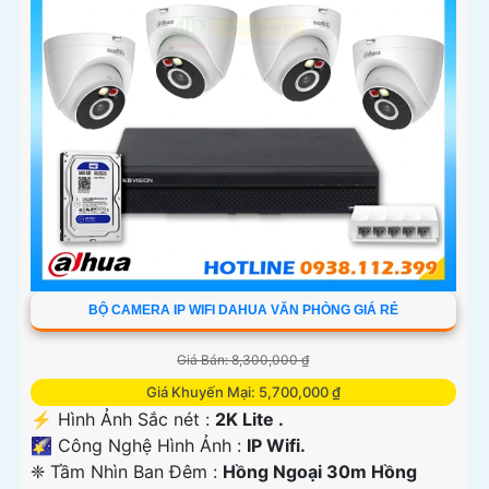
BỘ CAMERA IP WIFI DAHUA VĂN PHÒNG GIÁ RẺ
Giá Bán: 8,300,000 ₫
Giá Khuyến Mại: 5,700,000 ₫
️⚡ Hình Ảnh Sắc nét :
2K Lite .
🌠 Công Nghệ Hình Ảnh :
IP Wifi.
❈ Tầm Nhìn Ban Đêm :
Hồng Ngoại 30m Hồng