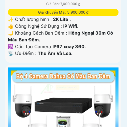
Giá Bán: 7,000,000 ₫
Giá Khuyến Mại: 5,900,000 ₫
✨ Chất lượng hình :
2K Lite .
👍 Công Nghệ Sử Dụng :
IP Wifi.
🌙 Khoảng Cách Ban Đêm :
Hồng Ngoại 30m Có
Màu Ban Ðêm.
🕉️ Cấu Tạo Camera
IP67 xoay 360.
️📡 Ưu Điểm :
Thu Âm Và Loa.