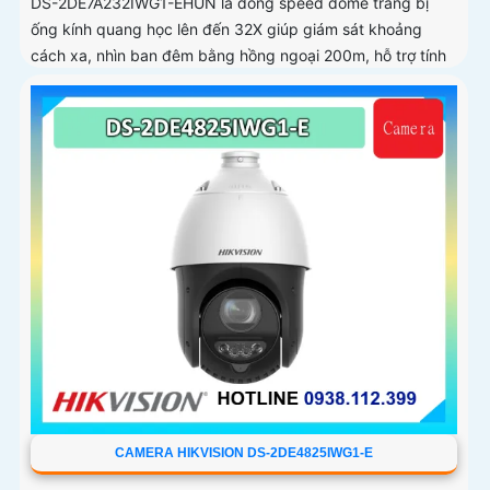
DS-2DE7A232IWG1-EHUN là dòng speed dome trang bị
ống kính quang học lên đến 32X giúp giám sát khoảng
cách xa, nhìn ban đêm bằng hồng ngoại 200m, hỗ trợ tính
năng AcuSense nâng cao hiệu quả giám sát an ninh, có tốc
độ lấy nét cao nhờ công nghệ Self-learning
CAMERA HIKVISION DS-2DE4825IWG1-E