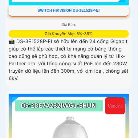
SWITCH HIKVISION DS-3E1528P-EI
Giá Bán:
Giá Khuyến Mại: 5%-35%
📸 DS-3E1528P-EI sở hữu lên đến 24 cổng Gigabit
giúp có thể lắp các thiết bị mạng có băng thông
cao cũng sẽ phù hợp, có khả năng quản lý từ Hik-
Partner pro, với tổng công suất PoE lên đến 230W,
truyền dữ liệu lên đến 300m, vỏ kim loại, chông sét
6kV.