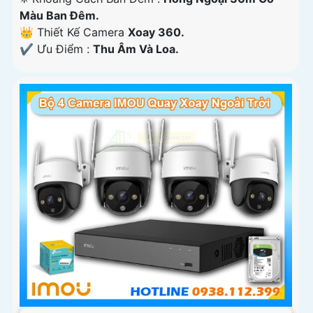
Màu Ban Ðêm.
👑 Thiết Kế Camera
Xoay 360.
️✔️ Ưu Điểm :
Thu Âm Và Loa.