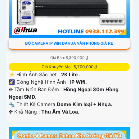
BỘ CAMERA IP WIFI DAHUA VĂN PHÒNG GIÁ RẺ
Giá Bán: 8,300,000 ₫
Giá Khuyến Mại: 5,700,000 ₫
️⚡ Hình Ảnh Sắc nét :
2K Lite .
🌠 Công Nghệ Hình Ảnh :
IP Wifi.
❈ Tầm Nhìn Ban Đêm :
Hồng Ngoại 30m Hồng
Ngoại SMD.
🔩 Thiết Kế Camera
Dome Kim loại + Nhựa.
️✤ Khả Năng :
Thu Âm Và Loa.