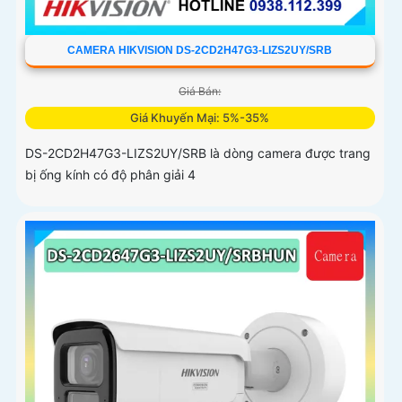
CAMERA HIKVISION DS-2CD2H47G3-LIZS2UY/SRB
Giá Bán:
Giá Khuyến Mại: 5%-35%
DS-2CD2H47G3-LIZS2UY/SRB là dòng camera được trang
bị ống kính có độ phân giải 4