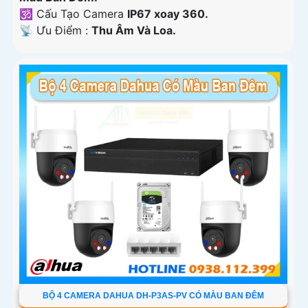
🕉️ Cấu Tạo Camera
IP67 xoay 360.
️📡 Ưu Điểm :
Thu Âm Và Loa.
BỘ 4 CAMERA DAHUA DH-P3AS-PV CÓ MÀU BAN ĐÊM