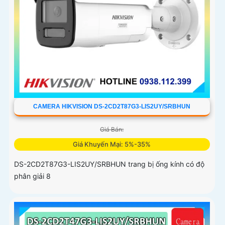
CAMERA HIKVISION DS-2CD2T87G3-LIS2UY/SRBHUN
Giá Bán:
Giá Khuyến Mại: 5%-35%
DS-2CD2T87G3-LIS2UY/SRBHUN trang bị ống kính có độ
phân giải 8