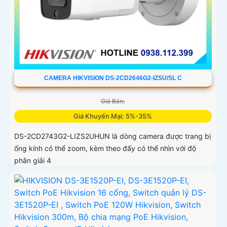
CAMERA HIKVISION DS-2CD2646G2-IZSU/SL C
Giá Bán:
Giá Khuyến Mại: 5%-35%
DS-2CD2743G2-LIZS2UHUN là dòng camera được trang bị
ống kính có thể zoom, kèm theo đấy có thể nhìn với độ
phân giải 4