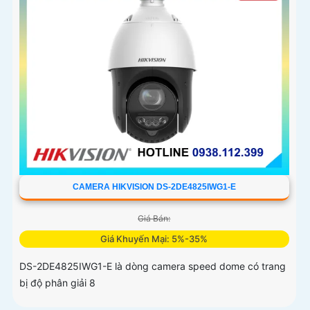
CAMERA HIKVISION DS-2DE4825IWG1-E
Giá Bán:
Giá Khuyến Mại: 5%-35%
DS-2DE4825IWG1-E là dòng camera speed dome có trang
bị độ phân giải 8