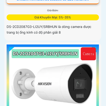
Giá Bán:
Giá Khuyến Mại: 5%-35%
DS-2CD2087G3-LI2UY/SRBHUN là dòng camera được
trang bị ống kính có độ phân giải 8