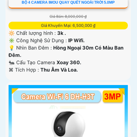
BỘ 4 CAMERA IMOU QUAY QUÉT NGOÀI TRỜI 5.0MP
Giá Bán: 8,000,000 ₫
Giá Khuyến Mại: 6,500,000 ₫
🔆 Chất lượng hình :
3k .
✳️ Công Nghệ Sử Dụng :
IP Wifi.
💡 Nhìn Ban Đêm :
Hồng Ngoại 30m Có Màu Ban
Ðêm.
🐜 Cấu Tạo Camera
Xoay 360.
️⌘ Tích Hợp :
Thu Âm Và Loa.