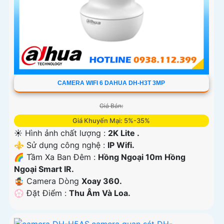
CAMERA WIFI 6 DAHUA DH-H3T 3MP
Giá Bán:
Giá Khuyến Mại: 5%-35%
☀️ Hình ảnh chất lượng :
2K Lite .
⚜️ Sử dụng công nghệ :
IP Wifi.
🌈 Tầm Xa Ban Đêm :
Hồng Ngoại 10m Hồng
Ngoại Smart IR.
🤹 Camera Dòng
Xoay 360.
️💮 Đặt Điểm :
Thu Âm Và Loa.