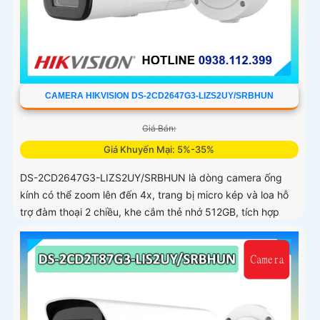
CAMERA HIKVISION DS-2CD2647G3-LIZS2UY/SRBHUN
Giá Bán:
Giá Khuyến Mại: 5%-35%
DS-2CD2647G3-LIZS2UY/SRBHUN là dòng camera ống
kính có thể zoom lên đến 4x, trang bị micro kép và loa hỗ
trợ đàm thoại 2 chiều, khe cắm thẻ nhớ 512GB, tích hợp
công nghệ AI trong việc cân bằng màu sáng trong điều
kiện ánh sáng yếu, ống kính có độ phân giải 4