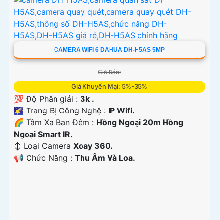
CAMERA WIFI 6 DAHUA DH-H5AS 5MP
Giá Bán:
Giá Khuyến Mại: 5%-35%
💯 Độ Phân giải :
3k .
🌠 Trang Bị Công Nghệ :
IP Wifi.
🌈 Tầm Xa Ban Đêm :
Hồng Ngoại 20m Hồng
Ngoại Smart IR.
↕️ Loại Camera
Xoay 360.
️📢 Chức Năng :
Thu Âm Và Loa.