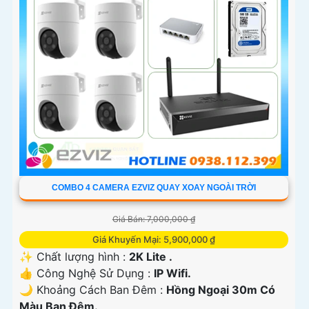
nghiệp. Chúc bạn tìm được giải pháp an ninh phù hợp!
COMBO 4 CAMERA EZVIZ QUAY XOAY NGOÀI TRỜI
'
Giá Bán: 7,000,000 ₫
Giá Khuyến Mại: 5,900,000 ₫
✨ Chất lượng hình :
2K Lite .
👍 Công Nghệ Sử Dụng :
IP Wifi.
🌙 Khoảng Cách Ban Đêm :
Hồng Ngoại 30m Có
Màu Ban Ðêm.