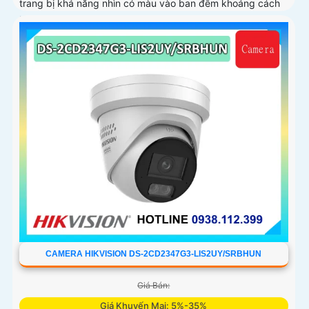
trang bị khả năng nhìn có màu vào ban đêm khoảng cách
lên đến 60m, phát hiện chuyển động và phân biệt được
người và phương tiện, ống kính 4
CAMERA HIKVISION DS-2CD2347G3-LIS2UY/SRBHUN
Giá Bán:
Giá Khuyến Mại: 5%-35%