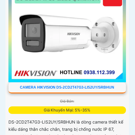
CAMERA HIKVISION DS-2CD2T47G3-LIS2UY/SRBHUN
Giá Bán:
Giá Khuyến Mại: 5%-35%
DS-2CD2T47G3-LIS2UY/SRBHUN là dòng camera thiết kế
kiểu dáng thân chắc chắn, trang bị chống nước IP 67,