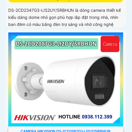
DS-2CD2347G3-LIS2UY/SRBHUN là dòng camera thiết kế
kiểu dáng dome nhỏ gọn phù hợp lắp đặt trong nhà, nhìn
ban đêm có màu bằng đèn trợ sáng và nhờ công nghệ
ColorVU HikAI-ISP, có tính năng AI giúp nhận diện người và
phương tiện, tích hợp micro kép
CAMERA HIKVISION DS-2CD2087G3-LI2UY/SRBHUN