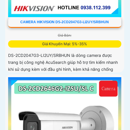
CAMERA HIKVISION DS-2CD2047G3-LI2UY/SRBHUN
Giá Bán:
Giá Khuyến Mại: 5%-35%
DS-2CD2047G3-LI2UY/SRBHUN là dòng camera được
trang bị công nghệ AcuSearch giúp hỗ trợ tìm kiếm nhanh
khi sử dụng kèm với đầu ghi hình, kèm khả năng chống
ngược sáng WDR 130dB, trang bị micro kép và loa hỗ trợ
đàm thoại 2 chiều, ống kính 4