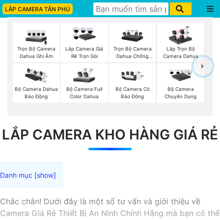
LẮP CAMERA TÂN PHÚ
Trọn Bộ Camera
Trọn Bộ Camera
Lắp Camera Giá
Lắp Trọn Bộ
Dahua Ghi Âm
Dahua Chống
Rẻ Trọn Gói
Camera Dahua
Trộm
Bộ Camera Full
Bộ Camera Dahua
Bộ Camera Có
Bộ Camera
Color Dahua
Báo Động
Báo Đông
Chuyên Dụng
LẮP CAMERA KHO HÀNG GIÁ RẺ
Chắc chắn! Dưới đây là một số tư vấn và giới thiệu về
Camera Giá Rẻ Thiết Bị An Ninh Chính Hãng mà bạn có thể