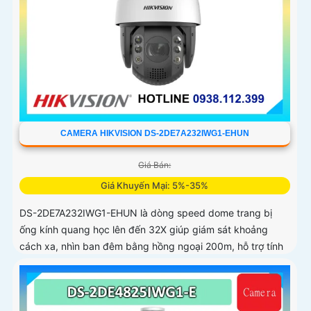
CAMERA HIKVISION DS-2DE7A232IWG1-EHUN
Giá Bán:
Giá Khuyến Mại: 5%-35%
DS-2DE7A232IWG1-EHUN là dòng speed dome trang bị
ống kính quang học lên đến 32X giúp giám sát khoảng
cách xa, nhìn ban đêm bằng hồng ngoại 200m, hỗ trợ tính
năng AcuSense nâng cao hiệu quả giám sát an ninh, có tốc
độ lấy nét cao nhờ công nghệ Self-learning