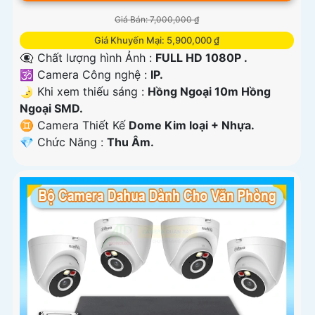
Giá Bán: 7,000,000 ₫
Giá Khuyến Mại: 5,900,000 ₫
👁️‍🗨 Chất lượng hình Ảnh :
FULL HD 1080P .
🕉️ Camera Công nghệ :
IP.
🌛 Khi xem thiếu sáng :
Hồng Ngoại 10m Hồng
Ngoại SMD.
♊ Camera Thiết Kế
Dome Kim loại + Nhựa.
️💎 Chức Năng :
Thu Âm.