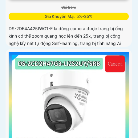
Giá Bán:
Giá Khuyến Mại: 5%-35%
DS-2DE4A425IWG1-E là dòng camera được trang bị ống
kính có thể zoom quang học lên đến 25x, trang bị công
nghệ lấy nét tự động Self-learning, trang bị tính năng Ai
nhận diện chính xác tích hợp AcuSearch khi kết hợp chung
với đầu ghi hình, nhìn ban đêm bằng hồng ngoại 50m