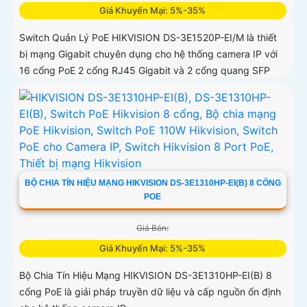
Giá Khuyến Mại: 5%-35%
Switch Quản Lý PoE HIKVISION DS-3E1520P-EI/M là thiết
bị mạng Gigabit chuyên dụng cho hệ thống camera IP với
16 cổng PoE 2 cổng RJ45 Gigabit và 2 cổng quang SFP
BỘ CHIA TÍN HIỆU MẠNG HIKVISION DS-3E1310HP-EI(B) 8 CỔNG
POE
Giá Bán:
Giá Khuyến Mại: 5%-35%
Bộ Chia Tín Hiệu Mạng HIKVISION DS-3E1310HP-EI(B) 8
cổng PoE là giải pháp truyền dữ liệu và cấp nguồn ổn định