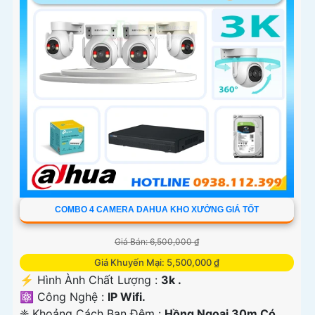
COMBO 4 CAMERA DAHUA KHO XƯỞNG GIÁ TỐT
Giá Bán: 6,500,000 ₫
Giá Khuyến Mại: 5,500,000 ₫
️⚡ Hình Ành Chất Lượng :
3k .
⚛️ Công Nghệ :
IP Wifi.
❈ Khoảng Cách Ban Đêm :
Hồng Ngoại 30m Có