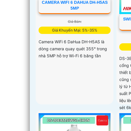
CAMERA WIFI 6 DAHUA DH-H5AS
5MP
SWI
Giá Bán:
Giá Khuyến Mại: 5%-35%
Camera WiFi 6 DaHua DH-H5AS là
dòng camera quay quét 355° trong
nhà 5MP hỗ trợ Wi-Fi 6 băng tần
DS-3E
cổng 
thiết
cũng 
lý từ 
suất 
liệu l
sét 6