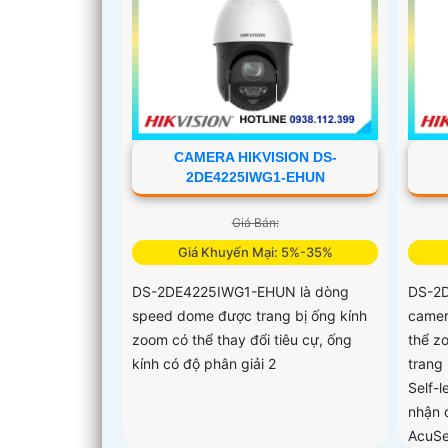
CAMERA HIKVISION DS-
2DE4225IWG1-EHUN
Giá Bán:
Giá Khuyến Mại: 5%-35%
DS-2DE4225IWG1-EHUN là dòng
DS-2D
speed dome được trang bị ống kính
camer
zoom có thể thay đổi tiêu cự, ống
thể z
kính có độ phân giải 2
trang
Self-l
nhận 
AcuSe