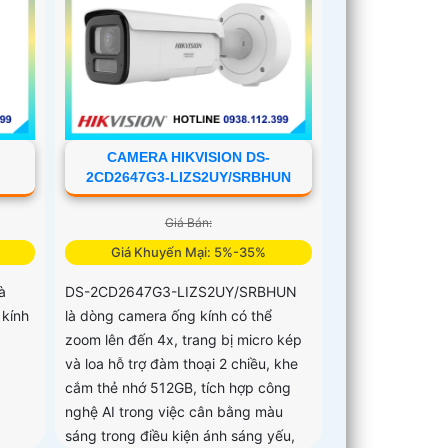
CAMERA HIKVISION DS-
B
2CD2647G3-LIZS2UY/SRBHUN
Giá Bán:
Giá Khuyến Mại: 5%-35%
à
DS-2CD2647G3-LIZS2UY/SRBHUN
 kính
là dòng camera ống kính có thể
zoom lên đến 4x, trang bị micro kép
và loa hỗ trợ đàm thoại 2 chiều, khe
cắm thẻ nhớ 512GB, tích hợp công
nghệ AI trong việc cân bằng màu
sáng trong điều kiện ánh sáng yếu,