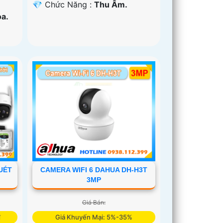
️💎 Chức Năng :
Thu Âm.
a.
UÉT
CAMERA WIFI 6 DAHUA DH-H3T
3MP
Giá Bán:
₫
Giá Khuyến Mại: 5%-35%