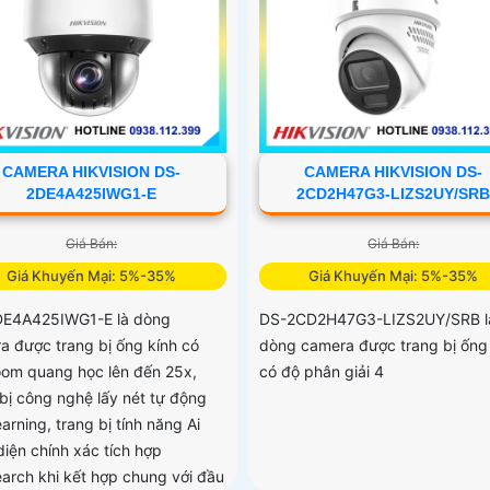
CAMERA HIKVISION DS-
CAMERA HIKVISION DS-
2DE4A425IWG1-E
2CD2H47G3-LIZS2UY/SR
Giá Bán:
Giá Bán:
Giá Khuyến Mại: 5%-35%
Giá Khuyến Mại: 5%-35%
E4A425IWG1-E là dòng
DS-2CD2H47G3-LIZS2UY/SRB l
a được trang bị ống kính có
dòng camera được trang bị ống
oom quang học lên đến 25x,
có độ phân giải 4
 bị công nghệ lấy nét tự động
earning, trang bị tính năng Ai
diện chính xác tích hợp
arch khi kết hợp chung với đầu