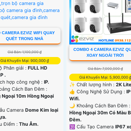
 CAMERA EZVIZ WIFI QUAY
QUÉT TRONG NHÀ
COMBO 4 CAMERA EZVIZ Q
Giá Bán: 1,100,000 ₫
XOAY NGOÀI TRỜI
Giá Khuyến Mại: 900,000 ₫
ộ Phân giải :
FULL HD
Giá Bán: 7,000,000 ₫
P .
Giá Khuyến Mại: 5,900,000 
ích hợp công nghệ :
IP.
✨ Chất lượng hình :
2K Lite
oảng Cách Ban Đêm :
👍 Công Nghệ Sử Dụng :
IP
 Ngoại 10m Hồng Ngoại
Wifi.
.
🌙 Khoảng Cách Ban Đêm :
ẫu Camera
Dome Kim loại
Hồng Ngoại 30m Có Màu 
ựa.
Ðêm.
Ưu Điểm :
Thu Âm.
🕉️ Cấu Tạo Camera
IP67 x