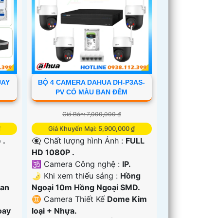
UAY
BỘ 4 CAMERA DAHUA DH-P3AS-
PV CÓ MÀU BAN ĐÊM
Giá Bán: 7,000,000 ₫
₫
Giá Khuyến Mại: 5,900,000 ₫
 .
👁️‍🗨 Chất lượng hình Ảnh :
FULL
HD 1080P .
🕉️ Camera Công nghệ :
IP.
🌛 Khi xem thiếu sáng :
Hồng
Ban
Ngoại 10m Hồng Ngoại SMD.
♊ Camera Thiết Kế
Dome Kim
oay
loại + Nhựa.