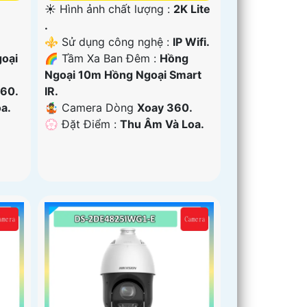
☀️ Hình ảnh chất lượng :
2K Lite
.
⚜️ Sử dụng công nghệ :
IP Wifi.
oại
🌈 Tầm Xa Ban Đêm :
Hồng
Ngoại 10m Hồng Ngoại Smart
60.
IR.
a.
🤹 Camera Dòng
Xoay 360.
️💮 Đặt Điểm :
Thu Âm Và Loa.