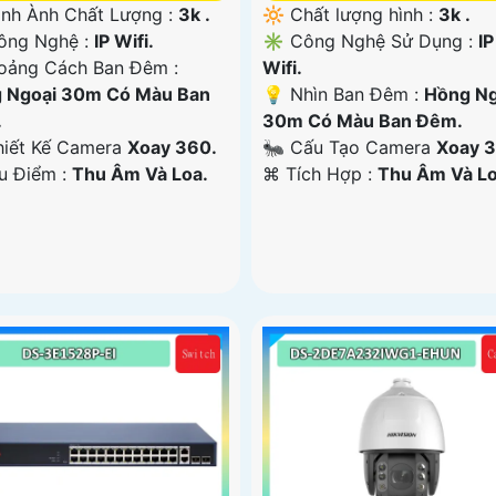
ình Ành Chất Lượng :
3k .
🔆 Chất lượng hình :
3k .
ông Nghệ :
IP Wifi.
✳️ Công Nghệ Sử Dụng :
IP
oảng Cách Ban Đêm :
Wifi.
 Ngoại 30m Có Màu Ban
💡 Nhìn Ban Đêm :
Hồng Ng
.
30m Có Màu Ban Ðêm.
hiết Kế Camera
Xoay 360.
🐜 Cấu Tạo Camera
Xoay 3
Ưu Điểm :
Thu Âm Và Loa.
️⌘ Tích Hợp :
Thu Âm Và Lo