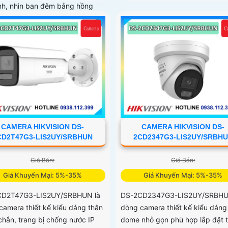
ình, nhìn ban đêm bằng hồng
 50m
CAMERA HIKVISION DS-
CAMERA HIKVISION DS-
CD2T47G3-LIS2UY/SRBHUN
2CD2347G3-LIS2UY/SRBH
Giá Bán:
Giá Bán:
Giá Khuyến Mại: 5%-35%
Giá Khuyến Mại: 5%-35%
CD2T47G3-LIS2UY/SRBHUN là
DS-2CD2347G3-LIS2UY/SRBHU
camera thiết kế kiểu dáng thân
dòng camera thiết kế kiểu dáng
chắn, trang bị chống nước IP
dome nhỏ gọn phù hợp lắp đặt 