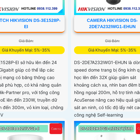
TCH HIKVISION DS-3E1528P-
CAMERA HIKVISION DS-
EI
2DE7A232IWG1-EHUN
Giá Bán:
Giá Bán:
Giá Khuyến Mại: 5%-35%
Giá Khuyến Mại: 5%-35%
1528P-EI sở hữu lên đến 24
DS-2DE7A232IWG1-EHUN là dò
Gigabit giúp có thể lắp các
speed dome trang bị ống kính 
 bị mạng có băng thông cao
học lên đến 32X giúp giám sát
sẽ phù hợp, có khả năng quản
khoảng cách xa, nhìn ban đêm 
Hik-Partner pro, với tổng công
hồng ngoại 200m, hỗ trợ tính n
PoE lên đến 230W, truyền dữ
AcuSense nâng cao hiệu quả g
ên đến 300m, vỏ kim loại, chông
sát an ninh, có tốc độ lấy nét c
kV
công nghệ Self-learning