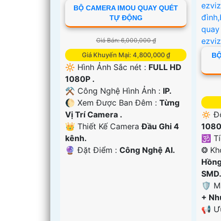
BỘ CAMERA IMOU QUAY QUÉT
TỰ ĐỘNG
Giá Bán: 6,000,000 ₫
Giá Khuyến Mại: 4,800,000 ₫
BỘ
🔆 Hình Ảnh Sắc nét :
FULL HD
1080P .
⚒ Công Nghệ Hình Ảnh :
IP.
🌔 Xem Được Ban Đêm :
Từng
Vị Trí Camera .
🔅 Đ
👑 Thiết Kế Camera
Đầu Ghi 4
1080
kênh.
🕉️ T
️🔮 Đặt Điểm :
Công Nghệ AI.
❂ Kh
Hồng
SMD
🛡 M
+ Nh
'
️📢 