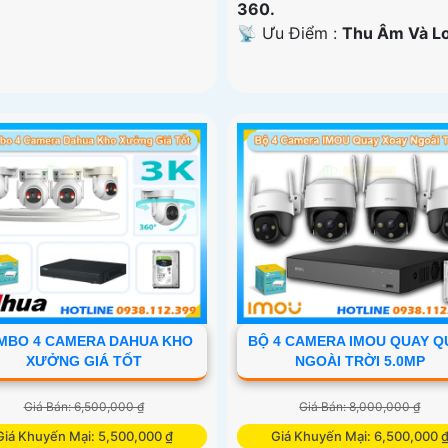
360.
️📡 Ưu Điểm :
Thu Âm Và Lo
MBO 4 CAMERA DAHUA KHO
BỘ 4 CAMERA IMOU QUAY Q
XƯỞNG GIÁ TỐT
NGOÀI TRỜI 5.0MP
Giá Bán: 6,500,000 ₫
Giá Bán: 8,000,000 ₫
Giá Khuyến Mại: 5,500,000 ₫
Giá Khuyến Mại: 6,500,000 