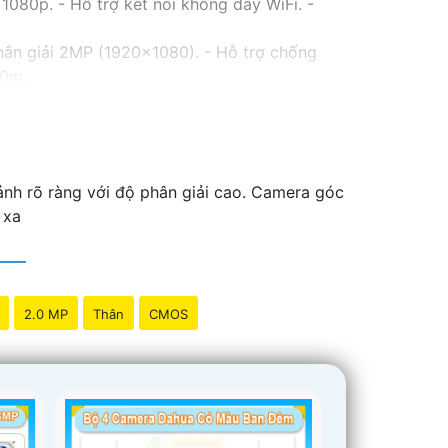
080p. - Hỗ trợ kết nối không dây WiFi. -
hân giải 2MP (1920x1080). - Hỗ trợ chống
30m.
 Lens cố định 3.6mm. - Tầm quan sát hồng
với chất lượng
chắc chắn hơn
.
thể tham khảo thêm thông tin chi tiết và mua
iải pháp an ninh phù hợp!
 ảnh rõ ràng với độ phân giải cao. Camera góc
 xa
2.0 MP
Thân
CMOS