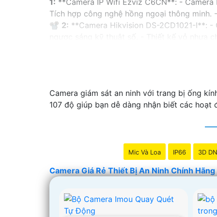
1:
**Camera IP Wifi Ezviz C6CN**: - Camera IP
Tích hợp công nghệ hồng ngoại thông minh. -
📽
2:
**Camera Hikvision DS-2CD1021-I**: - 
ngược sáng kỹ thuật số. - Thiết kế vỏ nhựa
✳️
3:
**Camera Dahua HDCVI HAC-HFW1200T**:
ngoại lên đến 20m. - Chống ngược sáng Digit
Nhớ kiểm tra và lựa chọn sản phẩm phù hợp v
hàng tại các cửa hàng điện tử uy tín hoặc cử
Camera giám sát an ninh với trang bị ống kín
107 độ giúp bạn dễ dàng nhận biết các hoạt đ
Mic Và Loa
IP66
3D D
Camera Giá Rẻ Thiết Bị An Ninh Chính Hãng