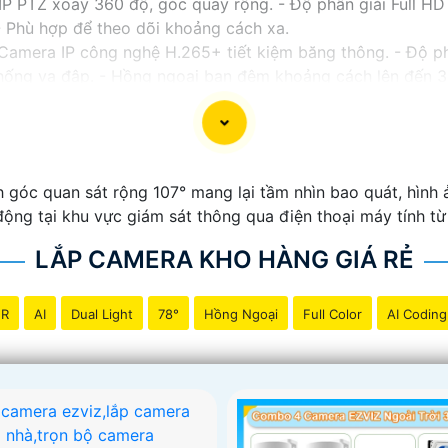
 PTZ xoay 360 độ, góc quay rộng. - Độ phân giải Full HD 1
 Phù hợp để theo dõi khoảng cách xa.
Camera IP công nghệ H.265+ tiết kiệm băng thông. - Độ p
 chống va đập. - Hồng ngoại ban đêm khoảng cách lên đến 
 - Camera HDCVI 2MP hỗ trợ chất lượng hình ảnh cao. -
al WDR, cân bằng sáng, chống nhiễu 3D. - Giá phải chăng 
ới nhu cầu sử dụng và không gian lắp đặt của bạn. Bạn có 
a hàng thiết bị an ninh chuyên nghiệp. Chúc bạn tìm được g
h góc quan sát rộng 107° mang lại tầm nhìn bao quát, hình
ộng tại khu vực giám sát thông qua điện thoại máy tính từ
LẮP CAMERA KHO HÀNG GIÁ RẺ
NR
AI
Dual Light
78°
Hồng Ngoại
Full Color
AI Coding