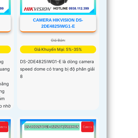
CAMERA HIKVISION DS-
2DE4825IWG1-E
Giá Bán:
Giá Khuyến Mại: 5%-35%
ng
DS-2DE4825IWG1-E là dòng camera
quang
speed dome có trang bị độ phân giải
8
bằng
ăng
iám
ao nhờ