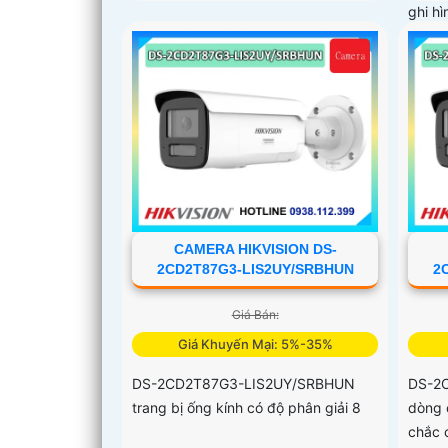
ghi h
ngoại
CAMERA HIKVISION DS-
2CD2T87G3-LIS2UY/SRBHUN
2
Giá Bán:
Giá Khuyến Mại: 5%-35%
DS-2CD2T87G3-LIS2UY/SRBHUN
DS-2
trang bị ống kính có độ phân giải 8
dòng 
chắc 