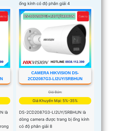
ống kính có độ phân giải 4
CAMERA HIKVISION DS-
UN
2CD2087G3-LI2UY/SRBHUN
Giá Bán:
Giá Khuyến Mại: 5%-35%
N là
DS-2CD2087G3-LI2UY/SRBHUN là
dòng camera được trang bị ống kính
trong
có độ phân giải 8