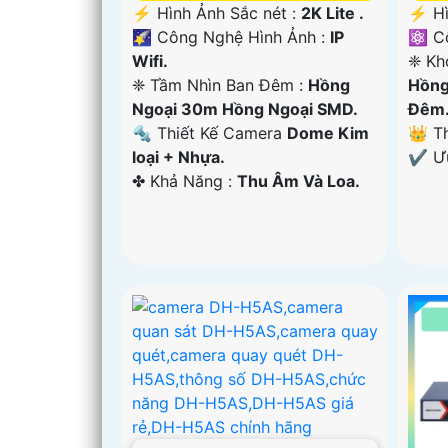
️⚡ Hình Ảnh Sắc nét :
2K Lite .
️⚡ H
🌠 Công Nghệ Hình Ảnh :
IP
⚛️ C
Wifi.
❈ Kh
❈ Tầm Nhìn Ban Đêm :
Hồng
Hồng
Ngoại 30m Hồng Ngoại SMD.
Ðêm
🔩 Thiết Kế Camera
Dome Kim
👑 T
loại + Nhựa.
️✔️ 
️✤ Khả Năng :
Thu Âm Và Loa.