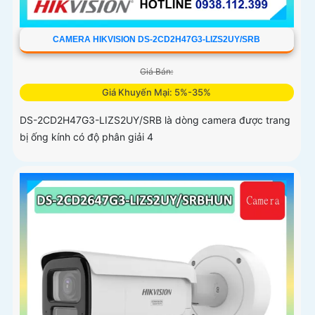
CAMERA HIKVISION DS-2CD2H47G3-LIZS2UY/SRB
Giá Bán:
Giá Khuyến Mại: 5%-35%
DS-2CD2H47G3-LIZS2UY/SRB là dòng camera được trang
bị ống kính có độ phân giải 4