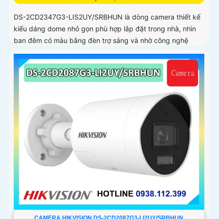
DS-2CD2347G3-LIS2UY/SRBHUN là dòng camera thiết kế
kiểu dáng dome nhỏ gọn phù hợp lắp đặt trong nhà, nhìn
ban đêm có màu bằng đèn trợ sáng và nhờ công nghệ
ColorVU HikAI-ISP, có tính năng AI giúp nhận diện người và
phương tiện, tích hợp micro kép
CAMERA HIKVISION DS-2CD2087G3-LI2UY/SRBHUN