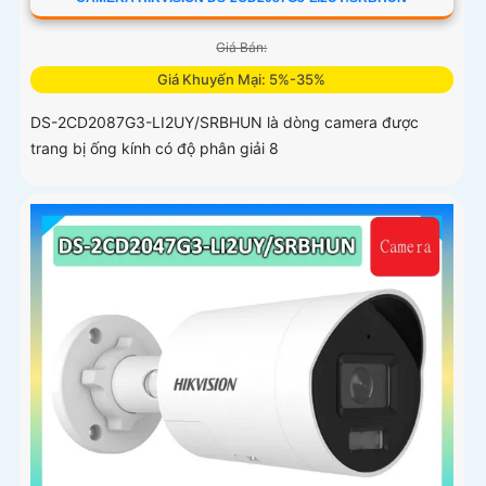
Giá Bán:
Giá Khuyến Mại: 5%-35%
DS-2CD2087G3-LI2UY/SRBHUN là dòng camera được
trang bị ống kính có độ phân giải 8