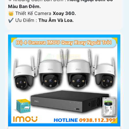
Màu Ban Ðêm.
👑 Thiết Kế Camera
Xoay 360.
️✔️ Ưu Điểm :
Thu Âm Và Loa.