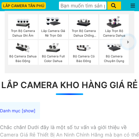
LẮP CAMERA TÂN PHÚ
Trọn Bộ Camera
Trọn Bộ Camera
Lắp Camera Giá
Lắp Trọn Bộ
Dahua Ghi Âm
Dahua Chống
Rẻ Trọn Gói
Camera Dahua
Trộm
Bộ Camera Full
Bộ Camera Dahua
Bộ Camera Có
Bộ Camera
Color Dahua
Báo Động
Báo Đông
Chuyên Dụng
LẮP CAMERA KHO HÀNG GIÁ RẺ
Chắc chắn! Dưới đây là một số tư vấn và giới thiệu về
Camera Giá Rẻ Thiết Bị An Ninh Chính Hãng mà bạn có thể