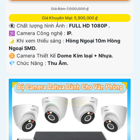
Giá Bán: 7,000,000 ₫
Giá Khuyến Mại: 5,900,000 ₫
👁️‍🗨 Chất lượng hình Ảnh :
FULL HD 1080P .
🕉️ Camera Công nghệ :
IP.
🌛 Khi xem thiếu sáng :
Hồng Ngoại 10m Hồng
Ngoại SMD.
♊ Camera Thiết Kế
Dome Kim loại + Nhựa.
️💎 Chức Năng :
Thu Âm.