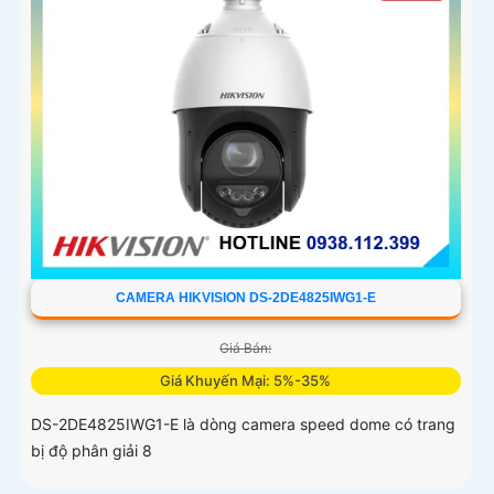
CAMERA HIKVISION DS-2DE4825IWG1-E
Giá Bán:
Giá Khuyến Mại: 5%-35%
DS-2DE4825IWG1-E là dòng camera speed dome có trang
bị độ phân giải 8