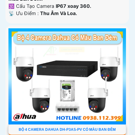
🕉️ Cấu Tạo Camera
IP67 xoay 360.
️📡 Ưu Điểm :
Thu Âm Và Loa.
BỘ 4 CAMERA DAHUA DH-P3AS-PV CÓ MÀU BAN ĐÊM