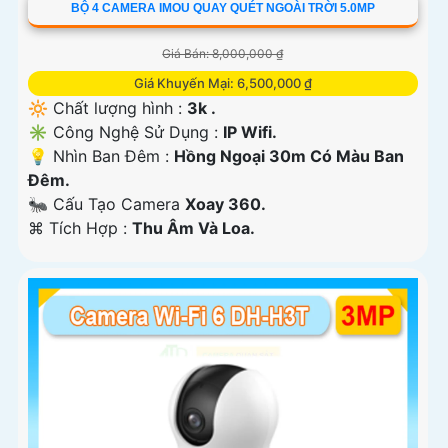
BỘ 4 CAMERA IMOU QUAY QUÉT NGOÀI TRỜI 5.0MP
Giá Bán: 8,000,000 ₫
Giá Khuyến Mại: 6,500,000 ₫
🔆 Chất lượng hình :
3k .
✳️ Công Nghệ Sử Dụng :
IP Wifi.
💡 Nhìn Ban Đêm :
Hồng Ngoại 30m Có Màu Ban
Ðêm.
🐜 Cấu Tạo Camera
Xoay 360.
️⌘ Tích Hợp :
Thu Âm Và Loa.