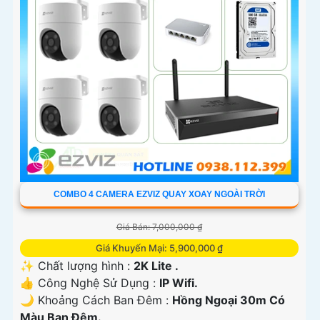
nghiệp. Chúc bạn tìm được giải pháp an ninh phù hợp!
COMBO 4 CAMERA EZVIZ QUAY XOAY NGOÀI TRỜI
'
Giá Bán: 7,000,000 ₫
Giá Khuyến Mại: 5,900,000 ₫
✨ Chất lượng hình :
2K Lite .
👍 Công Nghệ Sử Dụng :
IP Wifi.
🌙 Khoảng Cách Ban Đêm :
Hồng Ngoại 30m Có
Màu Ban Ðêm.