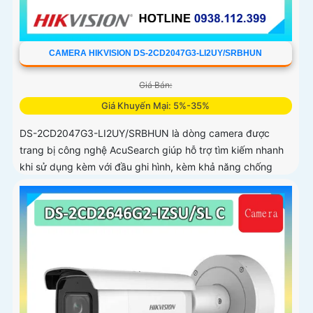
CAMERA HIKVISION DS-2CD2047G3-LI2UY/SRBHUN
Giá Bán:
Giá Khuyến Mại: 5%-35%
DS-2CD2047G3-LI2UY/SRBHUN là dòng camera được
trang bị công nghệ AcuSearch giúp hỗ trợ tìm kiếm nhanh
khi sử dụng kèm với đầu ghi hình, kèm khả năng chống
ngược sáng WDR 130dB, trang bị micro kép và loa hỗ trợ
đàm thoại 2 chiều, ống kính 4