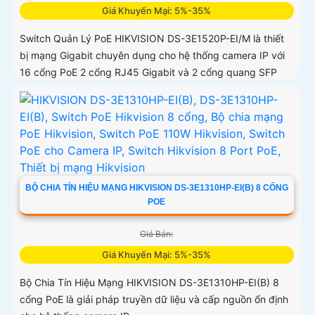
Giá Khuyến Mại: 5%-35%
Switch Quản Lý PoE HIKVISION DS-3E1520P-EI/M là thiết
bị mạng Gigabit chuyên dụng cho hệ thống camera IP với
16 cổng PoE 2 cổng RJ45 Gigabit và 2 cổng quang SFP
BỘ CHIA TÍN HIỆU MẠNG HIKVISION DS-3E1310HP-EI(B) 8 CỔNG
POE
Giá Bán:
Giá Khuyến Mại: 5%-35%
Bộ Chia Tín Hiệu Mạng HIKVISION DS-3E1310HP-EI(B) 8
cổng PoE là giải pháp truyền dữ liệu và cấp nguồn ổn định