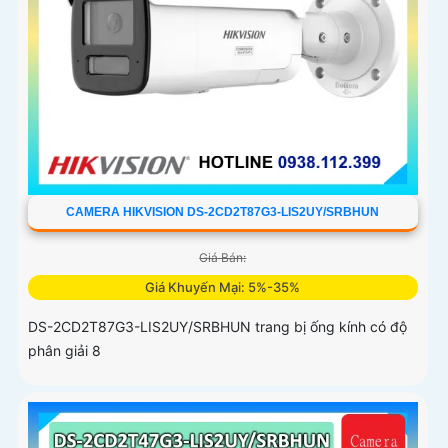
CAMERA HIKVISION DS-2CD2T87G3-LIS2UY/SRBHUN
Giá Bán:
Giá Khuyến Mại: 5%-35%
DS-2CD2T87G3-LIS2UY/SRBHUN trang bị ống kính có độ
phân giải 8