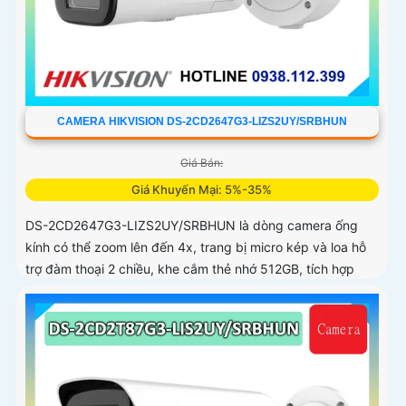
CAMERA HIKVISION DS-2CD2647G3-LIZS2UY/SRBHUN
Giá Bán:
Giá Khuyến Mại: 5%-35%
DS-2CD2647G3-LIZS2UY/SRBHUN là dòng camera ống
kính có thể zoom lên đến 4x, trang bị micro kép và loa hỗ
trợ đàm thoại 2 chiều, khe cắm thẻ nhớ 512GB, tích hợp
công nghệ AI trong việc cân bằng màu sáng trong điều
kiện ánh sáng yếu, ống kính có độ phân giải 4