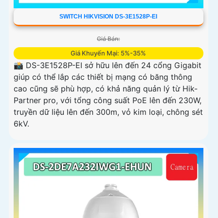
SWITCH HIKVISION DS-3E1528P-EI
Giá Bán:
Giá Khuyến Mại: 5%-35%
📸 DS-3E1528P-EI sở hữu lên đến 24 cổng Gigabit
giúp có thể lắp các thiết bị mạng có băng thông
cao cũng sẽ phù hợp, có khả năng quản lý từ Hik-
Partner pro, với tổng công suất PoE lên đến 230W,
truyền dữ liệu lên đến 300m, vỏ kim loại, chông sét
6kV.