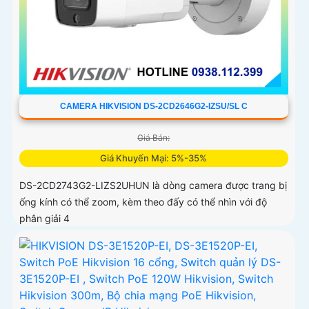
CAMERA HIKVISION DS-2CD2646G2-IZSU/SL C
Giá Bán:
Giá Khuyến Mại: 5%-35%
DS-2CD2743G2-LIZS2UHUN là dòng camera được trang bị
ống kính có thể zoom, kèm theo đấy có thể nhìn với độ
phân giải 4