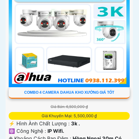
COMBO 4 CAMERA DAHUA KHO XƯỞNG GIÁ TỐT
Giá Bán: 6,500,000 ₫
Giá Khuyến Mại: 5,500,000 ₫
️⚡ Hình Ành Chất Lượng :
3k .
⚛️ Công Nghệ :
IP Wifi.
❈ Khoảng Cách Ban Đêm :
Hồng Ngoại 30m Có