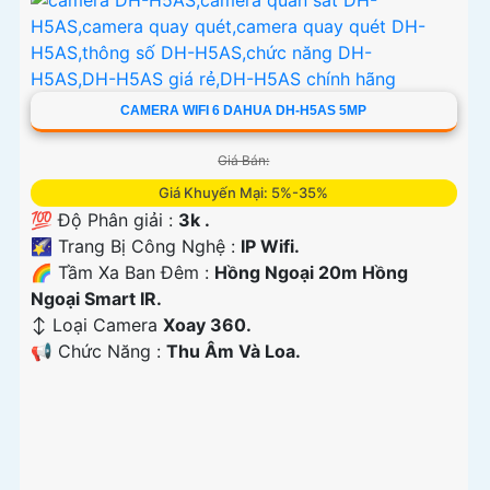
CAMERA WIFI 6 DAHUA DH-H5AS 5MP
Giá Bán:
Giá Khuyến Mại: 5%-35%
💯 Độ Phân giải :
3k .
🌠 Trang Bị Công Nghệ :
IP Wifi.
🌈 Tầm Xa Ban Đêm :
Hồng Ngoại 20m Hồng
Ngoại Smart IR.
↕️ Loại Camera
Xoay 360.
️📢 Chức Năng :
Thu Âm Và Loa.