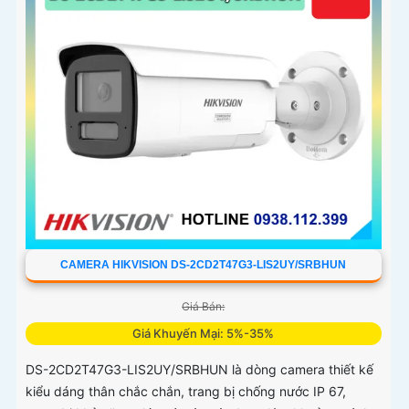
CAMERA HIKVISION DS-2CD2T47G3-LIS2UY/SRBHUN
Giá Bán:
Giá Khuyến Mại: 5%-35%
DS-2CD2T47G3-LIS2UY/SRBHUN là dòng camera thiết kế
kiểu dáng thân chắc chắn, trang bị chống nước IP 67,