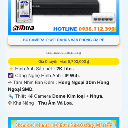
BỘ CAMERA IP WIFI DAHUA VĂN PHÒNG GIÁ RẺ
Giá Bán: 8,300,000 ₫
Giá Khuyến Mại: 5,700,000 ₫
️⚡ Hình Ảnh Sắc nét :
2K Lite .
🌠 Công Nghệ Hình Ảnh :
IP Wifi.
❈ Tầm Nhìn Ban Đêm :
Hồng Ngoại 30m Hồng
Ngoại SMD.
🔩 Thiết Kế Camera
Dome Kim loại + Nhựa.
️✤ Khả Năng :
Thu Âm Và Loa.