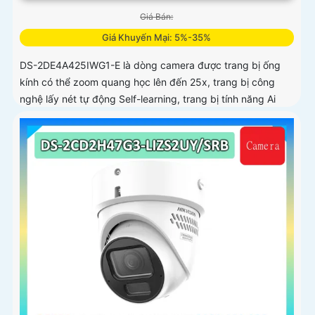
Giá Bán:
Giá Khuyến Mại: 5%-35%
DS-2DE4A425IWG1-E là dòng camera được trang bị ống
kính có thể zoom quang học lên đến 25x, trang bị công
nghệ lấy nét tự động Self-learning, trang bị tính năng Ai
nhận diện chính xác tích hợp AcuSearch khi kết hợp chung
với đầu ghi hình, nhìn ban đêm bằng hồng ngoại 50m