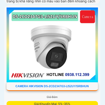
trang bị khả năng nhìn có màu vào ban đêm khoảng cách
lên đến 60m, phát hiện chuyển động và phân biệt được
người và phương tiện, ống kính 4
CAMERA HIKVISION DS-2CD2347G3-LIS2UY/SRBHUN
Giá Bán:
Giá Khuyến Mại: 5%-35%