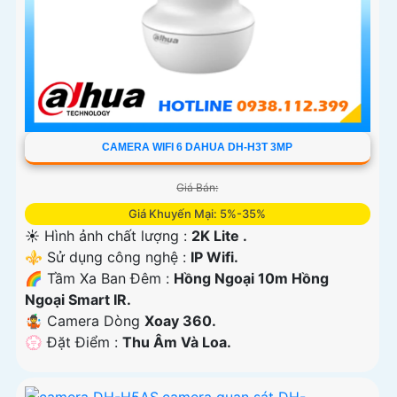
CAMERA WIFI 6 DAHUA DH-H3T 3MP
Giá Bán:
Giá Khuyến Mại: 5%-35%
☀️ Hình ảnh chất lượng :
2K Lite .
⚜️ Sử dụng công nghệ :
IP Wifi.
🌈 Tầm Xa Ban Đêm :
Hồng Ngoại 10m Hồng
Ngoại Smart IR.
🤹 Camera Dòng
Xoay 360.
️💮 Đặt Điểm :
Thu Âm Và Loa.