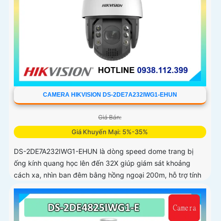
CAMERA HIKVISION DS-2DE7A232IWG1-EHUN
Giá Bán:
Giá Khuyến Mại: 5%-35%
DS-2DE7A232IWG1-EHUN là dòng speed dome trang bị
ống kính quang học lên đến 32X giúp giám sát khoảng
cách xa, nhìn ban đêm bằng hồng ngoại 200m, hỗ trợ tính
năng AcuSense nâng cao hiệu quả giám sát an ninh, có tốc
độ lấy nét cao nhờ công nghệ Self-learning