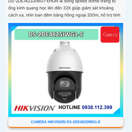
DS-2DE7A232IWG1-EHUN là dòng speed dome trang bị
ống kính quang học lên đến 32X giúp giám sát khoảng
cách xa, nhìn ban đêm bằng hồng ngoại 200m, hỗ trợ tính
năng AcuSense nâng cao hiệu quả giám sát an ninh, có tốc
độ lấy nét cao nhờ công nghệ Self-learning
CAMERA HIKVISION DS-2DE4825IWG1-E