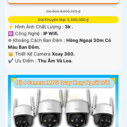
Giá Bán: 6,500,000 ₫
Giá Khuyến Mại: 5,500,000 ₫
️⚡ Hình Ành Chất Lượng :
3k .
⚛️ Công Nghệ :
IP Wifi.
❈ Khoảng Cách Ban Đêm :
Hồng Ngoại 30m Có
Màu Ban Ðêm.
👑 Thiết Kế Camera
Xoay 360.
️✔️ Ưu Điểm :
Thu Âm Và Loa.