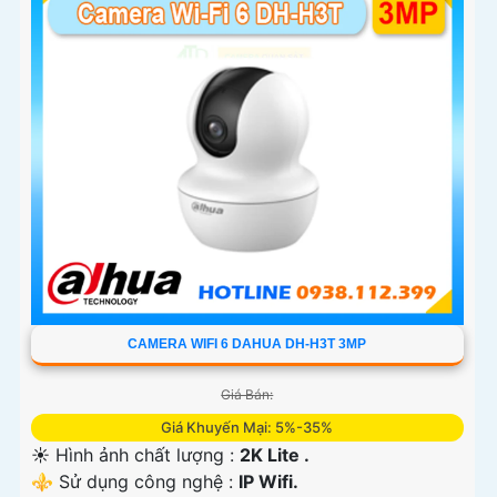
CAMERA WIFI 6 DAHUA DH-H3T 3MP
Giá Bán:
Giá Khuyến Mại: 5%-35%
☀️ Hình ảnh chất lượng :
2K Lite .
⚜️ Sử dụng công nghệ :
IP Wifi.