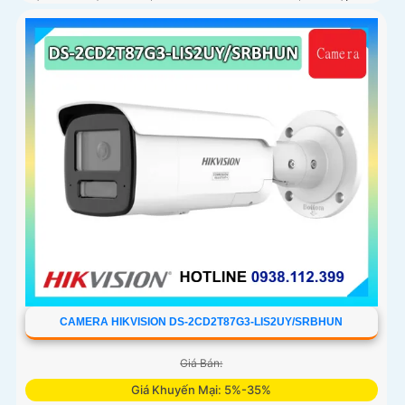
công nghệ AI trong việc cân bằng màu sáng trong điều
kiện ánh sáng yếu, ống kính có độ phân giải 4
CAMERA HIKVISION DS-2CD2T87G3-LIS2UY/SRBHUN
Giá Bán:
Giá Khuyến Mại: 5%-35%