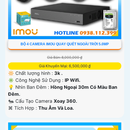
BỘ 4 CAMERA IMOU QUAY QUÉT NGOÀI TRỜI 5.0MP
Giá Bán: 8,000,000 ₫
Giá Khuyến Mại: 6,500,000 ₫
🔆 Chất lượng hình :
3k .
✳️ Công Nghệ Sử Dụng :
IP Wifi.
💡 Nhìn Ban Đêm :
Hồng Ngoại 30m Có Màu Ban
Ðêm.
🐜 Cấu Tạo Camera
Xoay 360.
️⌘ Tích Hợp :
Thu Âm Và Loa.