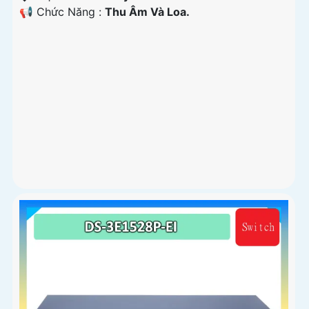
️📢 Chức Năng :
Thu Âm Và Loa.