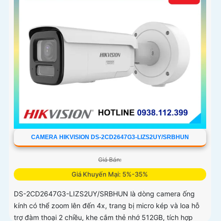
CAMERA HIKVISION DS-2CD2647G3-LIZS2UY/SRBHUN
Giá Bán:
Giá Khuyến Mại: 5%-35%
DS-2CD2647G3-LIZS2UY/SRBHUN là dòng camera ống
kính có thể zoom lên đến 4x, trang bị micro kép và loa hỗ
trợ đàm thoại 2 chiều, khe cắm thẻ nhớ 512GB, tích hợp