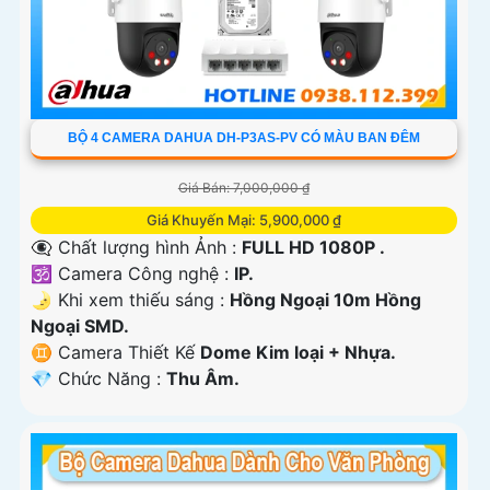
BỘ 4 CAMERA DAHUA DH-P3AS-PV CÓ MÀU BAN ĐÊM
Giá Bán: 7,000,000 ₫
Giá Khuyến Mại: 5,900,000 ₫
👁️‍🗨 Chất lượng hình Ảnh :
FULL HD 1080P .
🕉️ Camera Công nghệ :
IP.
🌛 Khi xem thiếu sáng :
Hồng Ngoại 10m Hồng
Ngoại SMD.
♊ Camera Thiết Kế
Dome Kim loại + Nhựa.
️💎 Chức Năng :
Thu Âm.