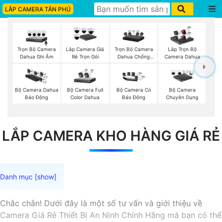
LẮP CAMERA TÂN PHÚ
Trọn Bộ Camera
Trọn Bộ Camera
Lắp Camera Giá
Lắp Trọn Bộ
Dahua Ghi Âm
Dahua Chống
Rẻ Trọn Gói
Camera Dahua
Trộm
Bộ Camera Full
Bộ Camera Dahua
Bộ Camera Có
Bộ Camera
Color Dahua
Báo Động
Báo Đông
Chuyên Dụng
LẮP CAMERA KHO HÀNG GIÁ RẺ
Chắc chắn! Dưới đây là một số tư vấn và giới thiệu về
Camera Giá Rẻ Thiết Bị An Ninh Chính Hãng mà bạn có thể