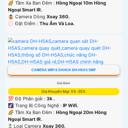
🌈 Tầm Xa Ban Đêm :
Hồng Ngoại 10m Hồng
Ngoại Smart IR.
🤹 Camera Dòng
Xoay 360.
️💮 Đặt Điểm :
Thu Âm Và Loa.
CAMERA WIFI 6 DAHUA DH-H5AS 5MP
Giá Bán:
Giá Khuyến Mại: 5%-35%
💯 Độ Phân giải :
3k .
🌠 Trang Bị Công Nghệ :
IP Wifi.
🌈 Tầm Xa Ban Đêm :
Hồng Ngoại 20m Hồng
Ngoại Smart IR.
↕️ Loại Camera
Xoay 360.