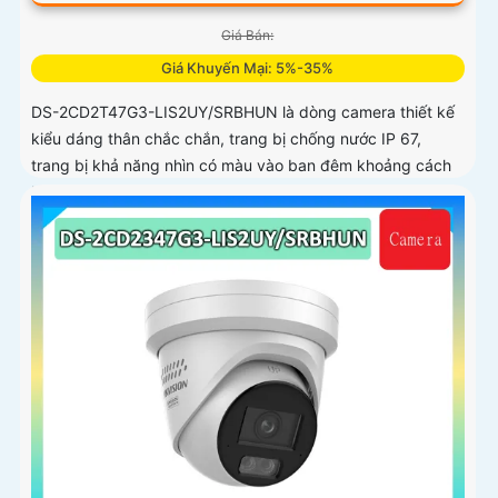
Giá Bán:
Giá Khuyến Mại: 5%-35%
DS-2CD2T47G3-LIS2UY/SRBHUN là dòng camera thiết kế
kiểu dáng thân chắc chắn, trang bị chống nước IP 67,
trang bị khả năng nhìn có màu vào ban đêm khoảng cách
lên đến 60m, phát hiện chuyển động và phân biệt được
người và phương tiện, ống kính 4