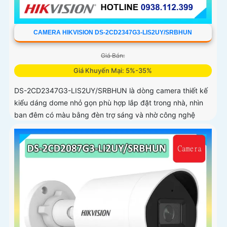
CAMERA HIKVISION DS-2CD2347G3-LIS2UY/SRBHUN
Giá Bán:
Giá Khuyến Mại: 5%-35%
DS-2CD2347G3-LIS2UY/SRBHUN là dòng camera thiết kế
kiểu dáng dome nhỏ gọn phù hợp lắp đặt trong nhà, nhìn
ban đêm có màu bằng đèn trợ sáng và nhờ công nghệ
ColorVU HikAI-ISP, có tính năng AI giúp nhận diện người và
phương tiện, tích hợp micro kép