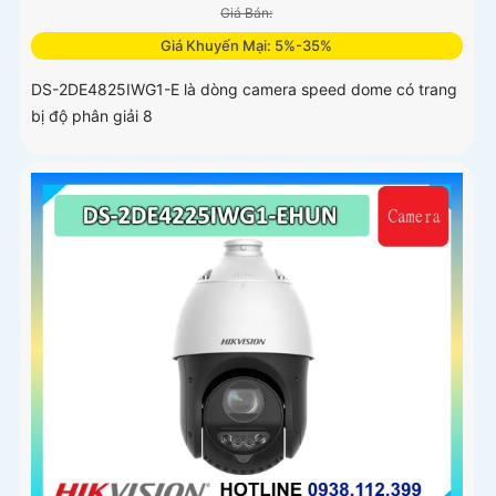
Giá Bán:
Giá Khuyến Mại: 5%-35%
DS-2DE4825IWG1-E là dòng camera speed dome có trang
bị độ phân giải 8