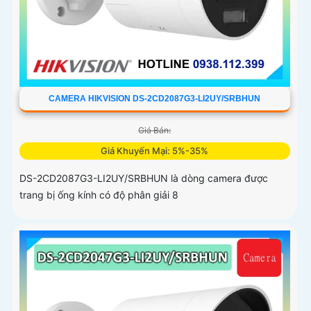
CAMERA HIKVISION DS-2CD2087G3-LI2UY/SRBHUN
Giá Bán:
Giá Khuyến Mại: 5%-35%
DS-2CD2087G3-LI2UY/SRBHUN là dòng camera được
trang bị ống kính có độ phân giải 8