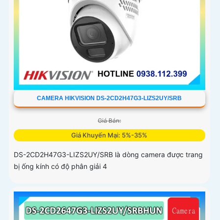
CAMERA HIKVISION DS-2CD2H47G3-LIZS2UY/SRB
Giá Bán:
Giá Khuyến Mại: 5%-35%
DS-2CD2H47G3-LIZS2UY/SRB là dòng camera được trang
bị ống kính có độ phân giải 4