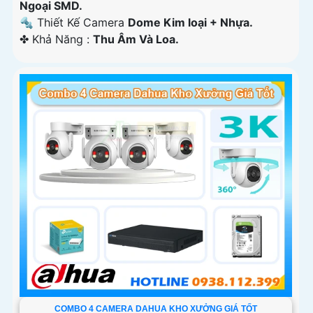
Ngoại SMD.
🔩 Thiết Kế Camera
Dome Kim loại + Nhựa.
️✤ Khả Năng :
Thu Âm Và Loa.
COMBO 4 CAMERA DAHUA KHO XƯỞNG GIÁ TỐT