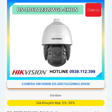
CAMERA HIKVISION DS-2DE7A232IWG1-EHUN
Giá Bán:
Giá Khuyến Mại: 5%-35%