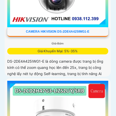
CAMERA HIKVISION DS-2DE4A425IWG1-E
Giá Bán:
Giá Khuyến Mại: 5%-35%
DS-2DE4A425IWG1-E là dòng camera được trang bị ống
kính có thể zoom quang học lên đến 25x, trang bị công
nghệ lấy nét tự động Self-learning, trang bị tính năng Ai
nhận diện chính xác tích hợp AcuSearch khi kết hợp chung
với đầu ghi hình, nhìn ban đêm bằng hồng ngoại 50m