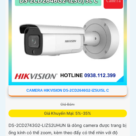
CAMERA HIKVISION DS-2CD2646G2-IZSU/SL C
Giá Bán:
Giá Khuyến Mại: 5%-35%
DS-2CD2743G2-LIZS2UHUN là dòng camera được trang bị
ống kính có thể zoom, kèm theo đấy có thể nhìn với độ