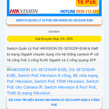
SWITCH QUẢN LÝ 16 POE HIKVISION DS-3E1520P-EI/M
Giá Bán:
Giá Khuyến Mại: 5%-35%
Switch Quản Lý PoE HIKVISION DS-3E1520P-EI/M là thiết
bị mạng Gigabit chuyên dụng cho hệ thống camera IP với
16 cổng PoE 2 cổng RJ45 Gigabit và 2 cổng quang SFP
BỘ CHIA TÍN HIỆU MẠNG HIKVISION DS-3E1310HP-EI(B) 8 CỔNG
POE