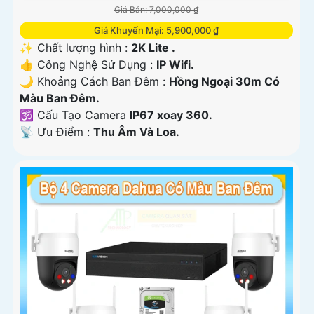
Giá Bán: 7,000,000 ₫
Giá Khuyến Mại: 5,900,000 ₫
✨ Chất lượng hình :
2K Lite .
👍 Công Nghệ Sử Dụng :
IP Wifi.
🌙 Khoảng Cách Ban Đêm :
Hồng Ngoại 30m Có
Màu Ban Ðêm.
🕉️ Cấu Tạo Camera
IP67 xoay 360.
️📡 Ưu Điểm :
Thu Âm Và Loa.