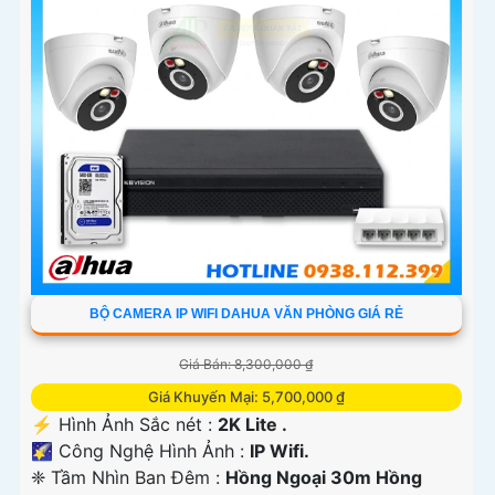
BỘ CAMERA IP WIFI DAHUA VĂN PHÒNG GIÁ RẺ
Giá Bán: 8,300,000 ₫
Giá Khuyến Mại: 5,700,000 ₫
️⚡ Hình Ảnh Sắc nét :
2K Lite .
🌠 Công Nghệ Hình Ảnh :
IP Wifi.
❈ Tầm Nhìn Ban Đêm :
Hồng Ngoại 30m Hồng