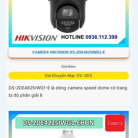
CAMERA HIKVISION DS-2DE4825IWG1-E
Giá Bán:
Giá Khuyến Mại: 5%-35%
DS-2DE4825IWG1-E là dòng camera speed dome có trang
bị độ phân giải 8