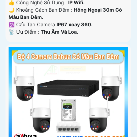
👍 Công Nghệ Sử Dụng :
IP Wifi.
🌙 Khoảng Cách Ban Đêm :
Hồng Ngoại 30m Có
Màu Ban Ðêm.
🕉️ Cấu Tạo Camera
IP67 xoay 360.
️📡 Ưu Điểm :
Thu Âm Và Loa.