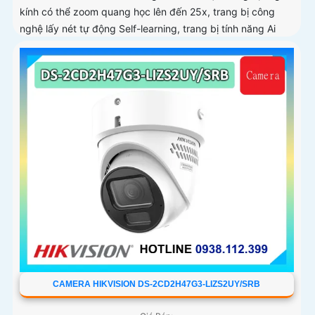
kính có thể zoom quang học lên đến 25x, trang bị công
nghệ lấy nét tự động Self-learning, trang bị tính năng Ai
nhận diện chính xác tích hợp AcuSearch khi kết hợp chung
với đầu ghi hình, nhìn ban đêm bằng hồng ngoại 50m
CAMERA HIKVISION DS-2CD2H47G3-LIZS2UY/SRB