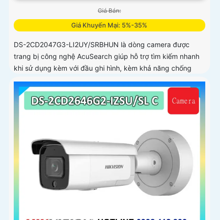
Giá Bán:
Giá Khuyến Mại: 5%-35%
DS-2CD2047G3-LI2UY/SRBHUN là dòng camera được
trang bị công nghệ AcuSearch giúp hỗ trợ tìm kiếm nhanh
khi sử dụng kèm với đầu ghi hình, kèm khả năng chống
ngược sáng WDR 130dB, trang bị micro kép và loa hỗ trợ
đàm thoại 2 chiều, ống kính 4