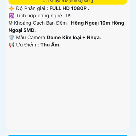
Giá Khuyến Mại: 900,000 ₫
🔅 Độ Phân giải :
FULL HD 1080P .
🕉️ Tích hợp công nghệ :
IP.
❂ Khoảng Cách Ban Đêm :
Hồng Ngoại 10m Hồng
Ngoại SMD.
🛡 Mẫu Camera
Dome Kim loại + Nhựa.
️📢 Ưu Điểm :
Thu Âm.