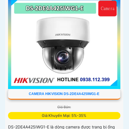
CAMERA HIKVISION DS-2DE4A425IWG1-E
Giá Bán:
Giá Khuyến Mại: 5%-35%
DS-2DE4A425IWG1-E là dòng camera được trang bị ống