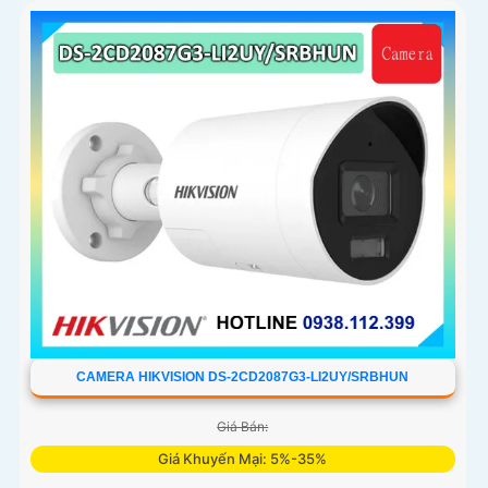
ColorVU HikAI-ISP, có tính năng AI giúp nhận diện người và
phương tiện, tích hợp micro kép
CAMERA HIKVISION DS-2CD2087G3-LI2UY/SRBHUN
Giá Bán:
Giá Khuyến Mại: 5%-35%