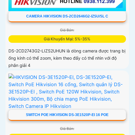
CAMERA HIKVISION DS-2CD2646G2-IZSU/SL C
Giá Bán:
Giá Khuyến Mại: 5%-35%
DS-2CD2743G2-LIZS2UHUN là dòng camera được trang bị
ống kính có thể zoom, kèm theo đấy có thể nhìn với độ
phân giải 4
SWITCH POE HIKVISION DS-3E1520P-EI 16 POE
Giá Bán: