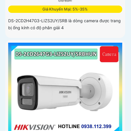
Giá Bán:
Giá Khuyến Mại: 5%-35%
DS-2CD2H47G3-LIZS2UY/SRB là dòng camera được trang
bị ống kính có độ phân giải 4