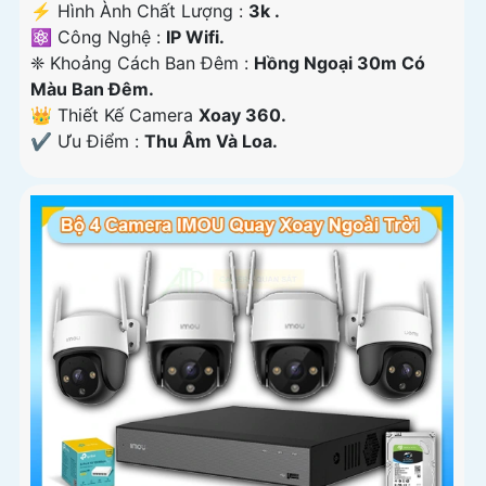
️⚡ Hình Ành Chất Lượng :
3k .
⚛️ Công Nghệ :
IP Wifi.
❈ Khoảng Cách Ban Đêm :
Hồng Ngoại 30m Có
Màu Ban Ðêm.
👑 Thiết Kế Camera
Xoay 360.
️✔️ Ưu Điểm :
Thu Âm Và Loa.