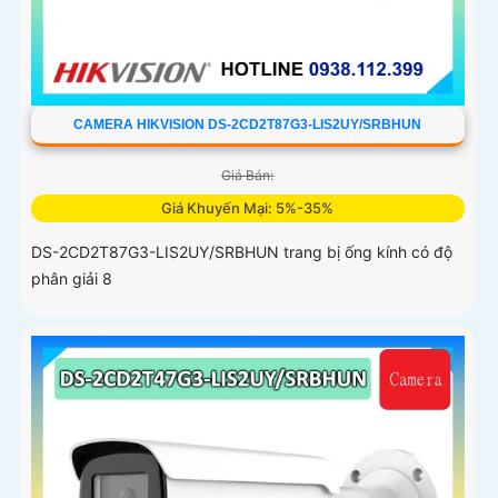
CAMERA HIKVISION DS-2CD2T87G3-LIS2UY/SRBHUN
Giá Bán:
Giá Khuyến Mại: 5%-35%
DS-2CD2T87G3-LIS2UY/SRBHUN trang bị ống kính có độ
phân giải 8