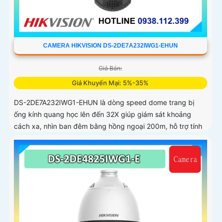
CAMERA HIKVISION DS-2DE7A232IWG1-EHUN
Giá Bán:
Giá Khuyến Mại: 5%-35%
DS-2DE7A232IWG1-EHUN là dòng speed dome trang bị
ống kính quang học lên đến 32X giúp giám sát khoảng
cách xa, nhìn ban đêm bằng hồng ngoại 200m, hỗ trợ tính
năng AcuSense nâng cao hiệu quả giám sát an ninh, có tốc
độ lấy nét cao nhờ công nghệ Self-learning