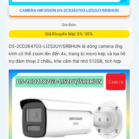
CAMERA HIKVISION DS-2CD2647G3-LIZS2UY/SRBHUN
Giá Bán:
Giá Khuyến Mại: 5%-35%
DS-2CD2647G3-LIZS2UY/SRBHUN là dòng camera ống
kính có thể zoom lên đến 4x, trang bị micro kép và loa hỗ
trợ đàm thoại 2 chiều, khe cắm thẻ nhớ 512GB, tích hợp
công nghệ AI trong việc cân bằng màu sáng trong điều
kiện ánh sáng yếu, ống kính có độ phân giải 4