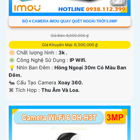
BỘ 4 CAMERA IMOU QUAY QUÉT NGOÀI TRỜI 5.0MP
Giá Bán: 8,000,000 ₫
Giá Khuyến Mại: 6,500,000 ₫
🔆 Chất lượng hình :
3k .
✳️ Công Nghệ Sử Dụng :
IP Wifi.
💡 Nhìn Ban Đêm :
Hồng Ngoại 30m Có Màu Ban
Ðêm.
🐜 Cấu Tạo Camera
Xoay 360.
️⌘ Tích Hợp :
Thu Âm Và Loa.