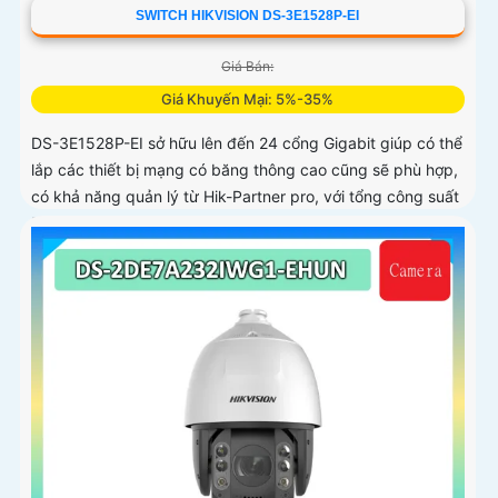
SWITCH HIKVISION DS-3E1528P-EI
Giá Bán:
Giá Khuyến Mại: 5%-35%
DS-3E1528P-EI sở hữu lên đến 24 cổng Gigabit giúp có thể
lắp các thiết bị mạng có băng thông cao cũng sẽ phù hợp,
có khả năng quản lý từ Hik-Partner pro, với tổng công suất
PoE lên đến 230W, truyền dữ liệu lên đến 300m, vỏ kim
loại, chông sét 6kV