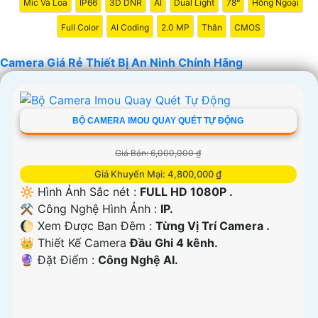
Mic Và Loa
IP66
3D DNR
AI
Dual Light
78°
Hồng Ngoại
nghiệp. Chúc bạn tìm được giải pháp an ninh phù hợp!
Full Color
AI Coding
2.0 MP
Thân
CMOS
Camera Giá Rẻ Thiết Bị An Ninh Chính Hãng
BỘ CAMERA IMOU QUAY QUÉT TỰ ĐỘNG
Giá Bán: 6,000,000 ₫
Giá Khuyến Mại: 4,800,000 ₫
🔆 Hình Ảnh Sắc nét :
FULL HD 1080P .
⚒ Công Nghệ Hình Ảnh :
IP.
'
🌔 Xem Được Ban Đêm :
Từng Vị Trí Camera .
👑 Thiết Kế Camera
Đầu Ghi 4 kênh.
️🔮 Đặt Điểm :
Công Nghệ AI.