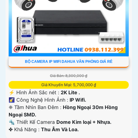
BỘ CAMERA IP WIFI DAHUA VĂN PHÒNG GIÁ RẺ
Giá Bán: 8,300,000 ₫
Giá Khuyến Mại: 5,700,000 ₫
️⚡ Hình Ảnh Sắc nét :
2K Lite .
🌠 Công Nghệ Hình Ảnh :
IP Wifi.
❈ Tầm Nhìn Ban Đêm :
Hồng Ngoại 30m Hồng
Ngoại SMD.
🔩 Thiết Kế Camera
Dome Kim loại + Nhựa.
️✤ Khả Năng :
Thu Âm Và Loa.