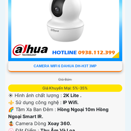
CAMERA WIFI 6 DAHUA DH-H3T 3MP
Giá Bán:
Giá Khuyến Mại: 5%-35%
☀️ Hình ảnh chất lượng :
2K Lite .
⚜️ Sử dụng công nghệ :
IP Wifi.
🌈 Tầm Xa Ban Đêm :
Hồng Ngoại 10m Hồng
Ngoại Smart IR.
🤹 Camera Dòng
Xoay 360.
️💮 Đặt Điểm :
Thu Âm Và Loa.