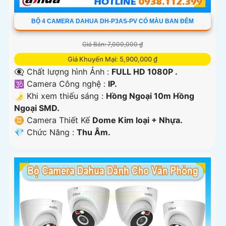
BỘ 4 CAMERA DAHUA DH-P3AS-PV CÓ MÀU BAN ĐÊM
Giá Bán: 7,000,000 ₫
Giá Khuyến Mại: 5,900,000 ₫
👁️‍🗨 Chất lượng hình Ảnh :
FULL HD 1080P .
🕉️ Camera Công nghệ :
IP.
🌛 Khi xem thiếu sáng :
Hồng Ngoại 10m Hồng
Ngoại SMD.
♊ Camera Thiết Kế
Dome Kim loại + Nhựa.
️💎 Chức Năng :
Thu Âm.