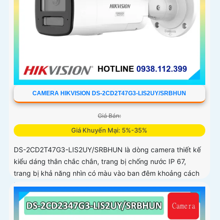
CAMERA HIKVISION DS-2CD2T47G3-LIS2UY/SRBHUN
Giá Bán:
Giá Khuyến Mại: 5%-35%
DS-2CD2T47G3-LIS2UY/SRBHUN là dòng camera thiết kế
kiểu dáng thân chắc chắn, trang bị chống nước IP 67,
trang bị khả năng nhìn có màu vào ban đêm khoảng cách
lên đến 60m, phát hiện chuyển động và phân biệt được
người và phương tiện, ống kính 4