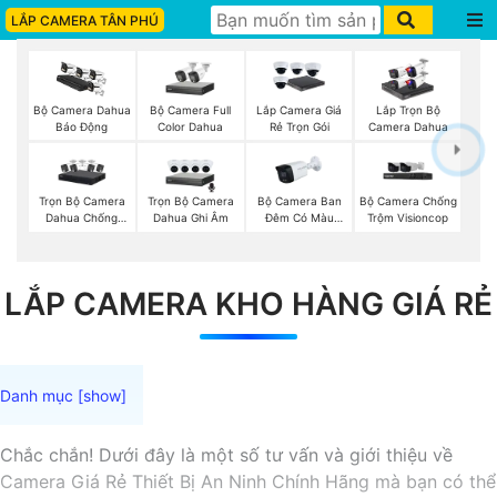
LẮP CAMERA TÂN PHÚ
Bộ Camera Full
Bộ Camera Dahua
Lắp Camera Giá
Lắp Trọn Bộ
Color Dahua
Báo Động
Rẻ Trọn Gói
Camera Dahua
Trọn Bộ Camera
Trọn Bộ Camera
Bộ Camera Ban
Bộ Camera Chống
Dahua Chống
Dahua Ghi Âm
Đêm Có Màu
Trộm Visioncop
Trộm
Kbvision
LẮP CAMERA KHO HÀNG GIÁ RẺ
Chắc chắn! Dưới đây là một số tư vấn và giới thiệu về
Camera Giá Rẻ Thiết Bị An Ninh Chính Hãng mà bạn có thể