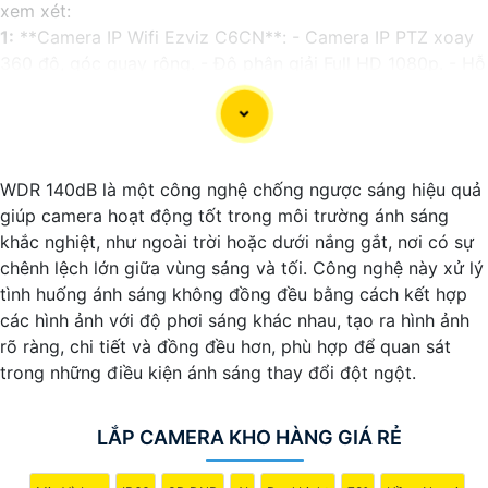
xem xét:
1:
**Camera IP Wifi Ezviz C6CN**: - Camera IP PTZ xoay
360 độ, góc quay rộng. - Độ phân giải Full HD 1080p. - Hỗ
trợ kết nối không dây WiFi. - Tích hợp công nghệ hồng
ngoại thông minh. - Phù hợp để theo dõi khoảng cách xa.
📽
2:
**Camera Hikvision DS-2CD1021-I**: - Camera IP
công nghệ H.265+ tiết kiệm băng thông. - Độ phân giải
WDR 140dB là một công nghệ chống ngược sáng hiệu quả
2MP (1920x1080). - Hỗ trợ chống ngược sáng kỹ thuật số.
giúp camera hoạt động tốt trong môi trường ánh sáng
- Thiết kế vỏ nhựa chống va đập. - Hồng ngoại ban đêm
khắc nghiệt, như ngoài trời hoặc dưới nắng gắt, nơi có sự
khoảng cách lên đến 30m.
chênh lệch lớn giữa vùng sáng và tối. Công nghệ này xử lý
✳️
3:
**Camera Dahua HDCVI HAC-HFW1200T**: -
tình huống ánh sáng không đồng đều bằng cách kết hợp
Camera HDCVI 2MP hỗ trợ chất lượng hình ảnh cao. - Lens
các hình ảnh với độ phơi sáng khác nhau, tạo ra hình ảnh
cố định 3.6mm. - Tầm quan sát hồng ngoại lên đến 20m. -
rõ ràng, chi tiết và đồng đều hơn, phù hợp để quan sát
Chống ngược sáng Digital WDR, cân bằng sáng, chống
trong những điều kiện ánh sáng thay đổi đột ngột.
nhiễu 3D. - Giá phải chăng với chất lượng
chắc chắn hơn
.
Nhớ kiểm tra và lựa chọn sản phẩm phù hợp với nhu cầu
sử dụng và không gian lắp đặt của bạn. Bạn có thể tham
LẮP CAMERA KHO HÀNG GIÁ RẺ
khảo thêm thông tin chi tiết và mua hàng tại các cửa hàng
điện tử uy tín hoặc cửa hàng thiết bị an ninh chuyên