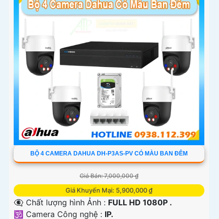
BỘ 4 CAMERA DAHUA DH-P3AS-PV CÓ MÀU BAN ĐÊM
Giá Bán: 7,000,000 ₫
Giá Khuyến Mại: 5,900,000 ₫
👁️‍🗨 Chất lượng hình Ảnh :
FULL HD 1080P .
🕉️ Camera Công nghệ :
IP.