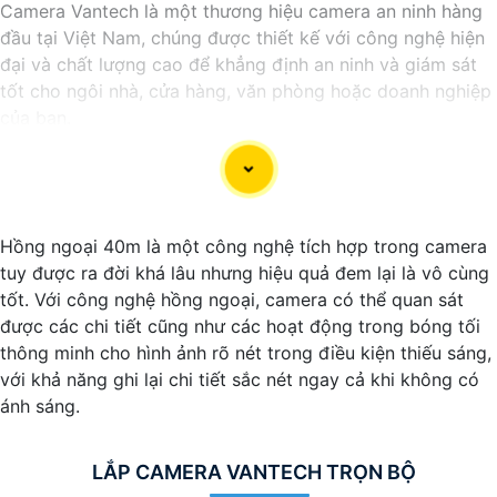
Camera Vantech là một thương hiệu camera an ninh hàng
đầu tại Việt Nam, chúng được thiết kế với công nghệ hiện
đại và chất lượng cao để khẳng định an ninh và giám sát
tốt cho ngôi nhà, cửa hàng, văn phòng hoặc doanh nghiệp
của bạn.
Vantech Việt Nam cung cấp các dòng sản phẩm camera
giám sát chất lượng cao như camera IP, camera HD-TVI,
camera AHD, camera wifi, camera thông minh, và nhiều
hơn nữa. Các sản phẩm của Vantech được sản xuất theo
Hồng ngoại 40m là một công nghệ tích hợp trong camera
tiêu chuẩn chất lượng cao, đáng tin cậy và dễ sử dụng.
tuy được ra đời khá lâu nhưng hiệu quả đem lại là vô cùng
Điểm mạnh của Camera Vantech là chất lượng dịch vụ tốt
tốt. Với công nghệ hồng ngoại, camera có thể quan sát
và hỗ trợ khách hàng chu đáo. Đội ngũ nhân viên kỹ thuật
được các chi tiết cũng như các hoạt động trong bóng tối
chuyên nghiệp của Vantech sẽ giúp bạn lựa chọn giải pháp
thông minh cho hình ảnh rõ nét trong điều kiện thiếu sáng,
camera phù hợp với nhu cầu và ngân sách của bạn.
với khả năng ghi lại chi tiết sắc nét ngay cả khi không có
Nếu bạn đang tìm kiếm một giải pháp giám sát an ninh tốt
ánh sáng.
cho ngôi nhà hoặc doanh nghiệp của mình, Camera
Vantech Việt Nam là một lựa chọn hàng đầu mà bạn có thể
tin tưởng.
LẮP CAMERA VANTECH TRỌN BỘ