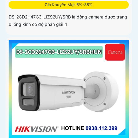
Giá Khuyến Mại: 5%-35%
DS-2CD2H47G3-LIZS2UY/SRB là dòng camera được trang
bị ống kính có độ phân giải 4