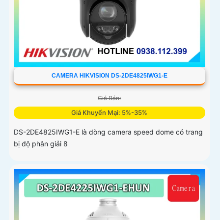
CAMERA HIKVISION DS-2DE4825IWG1-E
Giá Bán:
Giá Khuyến Mại: 5%-35%
DS-2DE4825IWG1-E là dòng camera speed dome có trang
bị độ phân giải 8