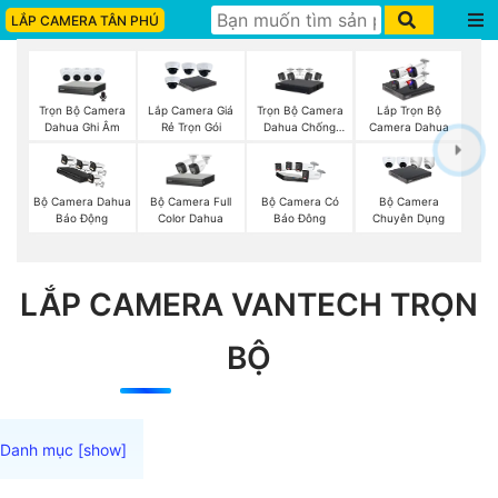
LẮP CAMERA TÂN PHÚ
Trọn Bộ Camera
Trọn Bộ Camera
Lắp Camera Giá
Lắp Trọn Bộ
Dahua Ghi Âm
Dahua Chống
Rẻ Trọn Gói
Camera Dahua
Trộm
Bộ Camera Full
Bộ Camera Dahua
Bộ Camera Có
Bộ Camera
Color Dahua
Báo Động
Báo Đông
Chuyên Dụng
LẮP CAMERA VANTECH TRỌN
BỘ