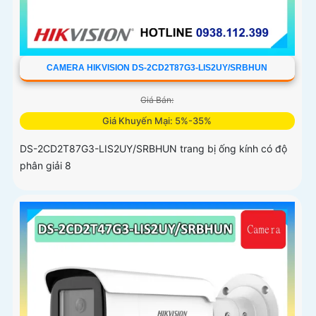
CAMERA HIKVISION DS-2CD2T87G3-LIS2UY/SRBHUN
Giá Bán:
Giá Khuyến Mại: 5%-35%
DS-2CD2T87G3-LIS2UY/SRBHUN trang bị ống kính có độ
phân giải 8