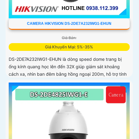
CAMERA HIKVISION DS-2DE7A232IWG1-EHUN
Giá Bán:
Giá Khuyến Mại: 5%-35%
DS-2DE7A232IWG1-EHUN là dòng speed dome trang bị
ống kính quang học lên đến 32X giúp giám sát khoảng
cách xa, nhìn ban đêm bằng hồng ngoại 200m, hỗ trợ tính
năng AcuSense nâng cao hiệu quả giám sát an ninh, có tốc
độ lấy nét cao nhờ công nghệ Self-learning