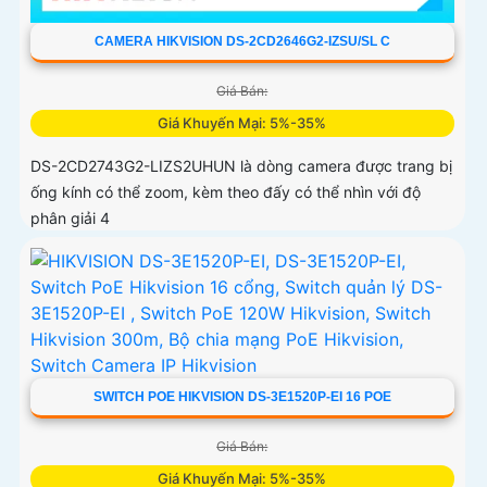
CAMERA HIKVISION DS-2CD2646G2-IZSU/SL C
Giá Bán:
Giá Khuyến Mại: 5%-35%
DS-2CD2743G2-LIZS2UHUN là dòng camera được trang bị
ống kính có thể zoom, kèm theo đấy có thể nhìn với độ
phân giải 4
SWITCH POE HIKVISION DS-3E1520P-EI 16 POE
Giá Bán:
Giá Khuyến Mại: 5%-35%