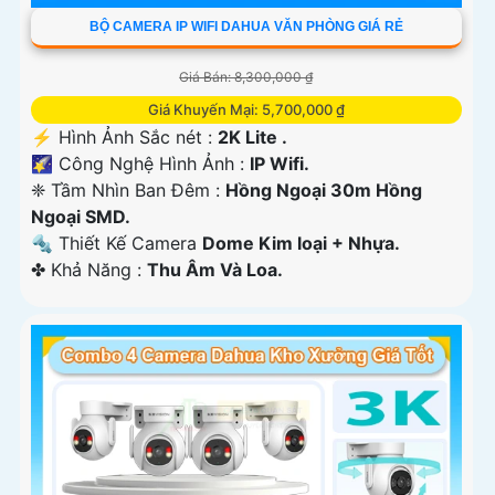
BỘ CAMERA IP WIFI DAHUA VĂN PHÒNG GIÁ RẺ
Giá Bán: 8,300,000 ₫
Giá Khuyến Mại: 5,700,000 ₫
️⚡ Hình Ảnh Sắc nét :
2K Lite .
🌠 Công Nghệ Hình Ảnh :
IP Wifi.
❈ Tầm Nhìn Ban Đêm :
Hồng Ngoại 30m Hồng
Ngoại SMD.
🔩 Thiết Kế Camera
Dome Kim loại + Nhựa.
️✤ Khả Năng :
Thu Âm Và Loa.