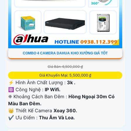
COMBO 4 CAMERA DAHUA KHO XƯỞNG GIÁ TỐT
Giá Bán: 6,500,000 ₫
Giá Khuyến Mại: 5,500,000 ₫
️⚡ Hình Ành Chất Lượng :
3k .
⚛️ Công Nghệ :
IP Wifi.
❈ Khoảng Cách Ban Đêm :
Hồng Ngoại 30m Có
Màu Ban Ðêm.
👑 Thiết Kế Camera
Xoay 360.
️✔️ Ưu Điểm :
Thu Âm Và Loa.