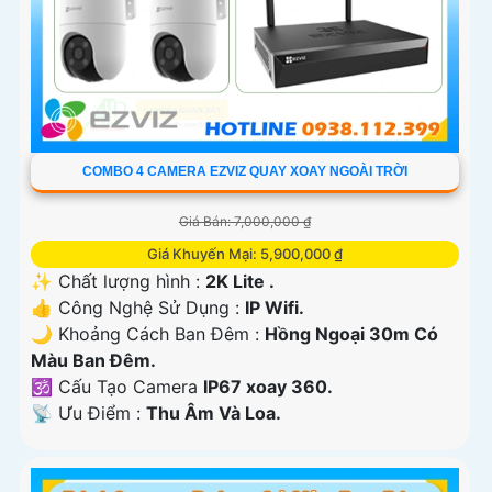
COMBO 4 CAMERA EZVIZ QUAY XOAY NGOÀI TRỜI
Giá Bán: 7,000,000 ₫
Giá Khuyến Mại: 5,900,000 ₫
✨ Chất lượng hình :
2K Lite .
👍 Công Nghệ Sử Dụng :
IP Wifi.
🌙 Khoảng Cách Ban Đêm :
Hồng Ngoại 30m Có
Màu Ban Ðêm.
🕉️ Cấu Tạo Camera
IP67 xoay 360.
️📡 Ưu Điểm :
Thu Âm Và Loa.