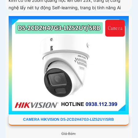
kính có thể zoom quang học lên đến 25x, trang bị công
nghệ lấy nét tự động Self-learning, trang bị tính năng Ai
nhận diện chính xác tích hợp AcuSearch khi kết hợp chung
với đầu ghi hình, nhìn ban đêm bằng hồng ngoại 50m
CAMERA HIKVISION DS-2CD2H47G3-LIZS2UY/SRB
Giá Bán: