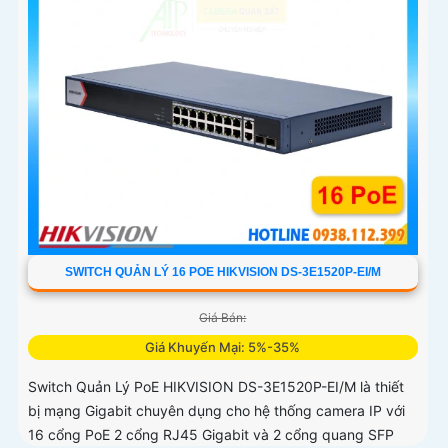
SWITCH QUẢN LÝ 16 POE HIKVISION DS-3E1520P-EI/M
Giá Bán:
Giá Khuyến Mại: 5%-35%
Switch Quản Lý PoE HIKVISION DS-3E1520P-EI/M là thiết
bị mạng Gigabit chuyên dụng cho hệ thống camera IP với
16 cổng PoE 2 cổng RJ45 Gigabit và 2 cổng quang SFP