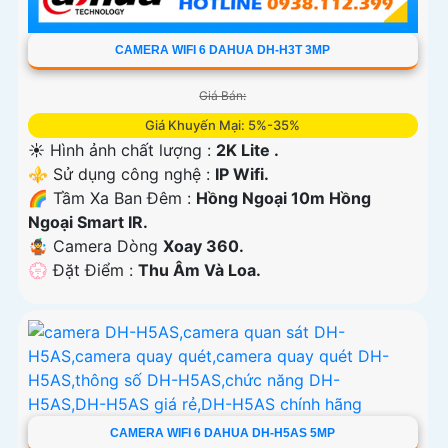
CAMERA WIFI 6 DAHUA DH-H3T 3MP
Giá Bán:
Giá Khuyến Mại: 5%-35%
☀️ Hình ảnh chất lượng :
2K Lite .
⚜️ Sử dụng công nghệ :
IP Wifi.
🌈 Tầm Xa Ban Đêm :
Hồng Ngoại 10m Hồng
Ngoại Smart IR.
🤹 Camera Dòng
Xoay 360.
️💮 Đặt Điểm :
Thu Âm Và Loa.
CAMERA WIFI 6 DAHUA DH-H5AS 5MP