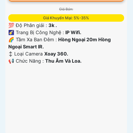
Giá Bán:
Giá Khuyến Mại: 5%-35%
💯 Độ Phân giải :
3k .
🌠 Trang Bị Công Nghệ :
IP Wifi.
🌈 Tầm Xa Ban Đêm :
Hồng Ngoại 20m Hồng
Ngoại Smart IR.
↕️ Loại Camera
Xoay 360.
️📢 Chức Năng :
Thu Âm Và Loa.