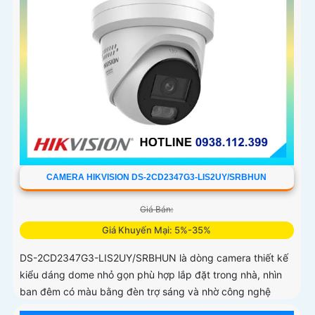
CAMERA HIKVISION DS-2CD2347G3-LIS2UY/SRBHUN
Giá Bán:
Giá Khuyến Mại: 5%-35%
DS-2CD2347G3-LIS2UY/SRBHUN là dòng camera thiết kế
kiểu dáng dome nhỏ gọn phù hợp lắp đặt trong nhà, nhìn
ban đêm có màu bằng đèn trợ sáng và nhờ công nghệ
ColorVU HikAI-ISP, có tính năng AI giúp nhận diện người và