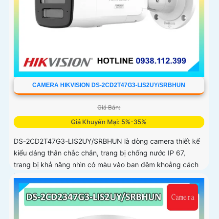
CAMERA HIKVISION DS-2CD2T47G3-LIS2UY/SRBHUN
Giá Bán:
Giá Khuyến Mại: 5%-35%
DS-2CD2T47G3-LIS2UY/SRBHUN là dòng camera thiết kế
kiểu dáng thân chắc chắn, trang bị chống nước IP 67,
trang bị khả năng nhìn có màu vào ban đêm khoảng cách
lên đến 60m, phát hiện chuyển động và phân biệt được
người và phương tiện, ống kính 4