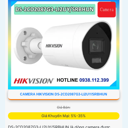
phương tiện, tích hợp micro kép
CAMERA HIKVISION DS-2CD2087G3-LI2UY/SRBHUN
Giá Bán:
Giá Khuyến Mại: 5%-35%
DS-2CD2087G3-LI2UY/SRBHUN là dòng camera được