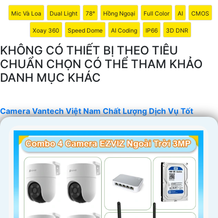
Mic Và Loa
Dual Light
78°
Hồng Ngoại
Full Color
AI
CMOS
Xoay 360
Speed Dome
AI Coding
IP66
3D DNR
KHÔNG CÓ THIẾT BỊ THEO TIÊU
CHUẨN CHỌN CÓ THỂ THAM KHẢO
DANH MỤC KHÁC
'
Camera Vantech Việt Nam Chất Lượng Dịch Vụ Tốt