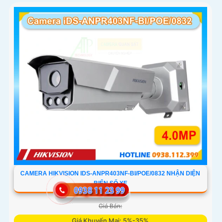
CAMERA HIKVISION IDS-ANPR403NF-BI/POE/0832 NHẬN DIỆN
BIỂN SỐ XE
Giá Bán:
Giá Khuyến Mại: 5%-35%