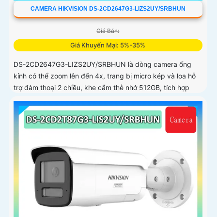
CAMERA HIKVISION DS-2CD2647G3-LIZS2UY/SRBHUN
Giá Bán:
Giá Khuyến Mại: 5%-35%
DS-2CD2647G3-LIZS2UY/SRBHUN là dòng camera ống
kính có thể zoom lên đến 4x, trang bị micro kép và loa hỗ
trợ đàm thoại 2 chiều, khe cắm thẻ nhớ 512GB, tích hợp
công nghệ AI trong việc cân bằng màu sáng trong điều
kiện ánh sáng yếu, ống kính có độ phân giải 4