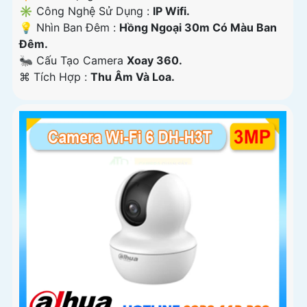
✳️ Công Nghệ Sử Dụng :
IP Wifi.
💡 Nhìn Ban Đêm :
Hồng Ngoại 30m Có Màu Ban
Ðêm.
🐜 Cấu Tạo Camera
Xoay 360.
️⌘ Tích Hợp :
Thu Âm Và Loa.