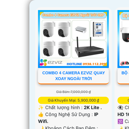
'
COMBO 4 CAMERA EZVIZ QUAY
BỘ 
XOAY NGOÀI TRỜI
Giá Bán: 7,000,000 ₫
Giá Khuyến Mại: 5,900,000 ₫
✨ Chất lượng hình :
2K Lite .
👁️‍
👍 Công Nghệ Sử Dụng :
IP
HD 1
Wifi.
🕉️ 
🌙 Khoảng Cách Ban Đêm :
🌛 Kh