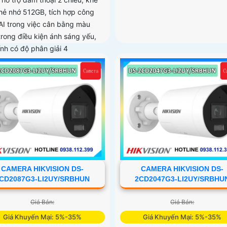
hẻ nhớ 512GB, tích hợp công
AI trong việc cân bằng màu
trong điều kiện ánh sáng yếu,
ính có độ phân giải 4
CAMERA HIKVISION DS-
CAMERA HIKVISION DS-
CD2087G3-LI2UY/SRBHUN
2CD2047G3-LI2UY/SRBHU
Giá Bán:
Giá Bán:
Giá Khuyến Mại: 5%-35%
Giá Khuyến Mại: 5%-35%