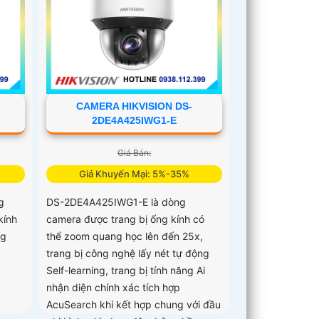
CAMERA HIKVISION DS-
2DE4A425IWG1-E
Giá Bán:
Giá Khuyến Mại: 5%-35%
g
DS-2DE4A425IWG1-E là dòng
kính
camera được trang bị ống kính có
ng
thể zoom quang học lên đến 25x,
trang bị công nghệ lấy nét tự động
Self-learning, trang bị tính năng Ai
nhận diện chính xác tích hợp
AcuSearch khi kết hợp chung với đầu