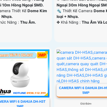
i 10m Hồng Ngoại SMD.
Ngoại 30m Hồng Ngoại SM
mera Thiết Kế
Dome Kim
🔩 Thiết Kế Camera
Dome 
+ Nhựa.
loại + Nhựa.
Chức Năng :
Thu Âm.
️✤ Khả Năng :
Thu Âm Và Lo
CAMERA WIFI 6 DAHUA DH-H
5MP
MERA WIFI 6 DAHUA DH-H3T
Giá Bán:
3MP