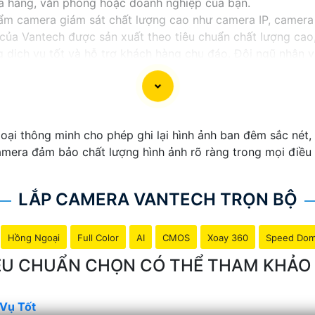
cửa hàng, văn phòng hoặc doanh nghiệp của bạn.
m camera giám sát chất lượng cao như camera IP, camera
của Vantech được sản xuất theo tiêu chuẩn chất lượng cao,
dịch vụ tốt và hỗ trợ khách hàng chu đáo. Đội ngũ nhân v
với nhu cầu và ngân sách của bạn.
t an ninh tốt cho ngôi nhà hoặc doanh nghiệp của mình, 
i thông minh cho phép ghi lại hình ảnh ban đêm sắc nét, c
amera đảm bảo chất lượng hình ảnh rõ ràng trong mọi điều 
LẮP CAMERA VANTECH TRỌN BỘ
Hồng Ngoại
Full Color
AI
CMOS
Xoay 360
Speed Do
TIÊU CHUẨN CHỌN CÓ THỂ THAM KHẢ
Vụ Tốt