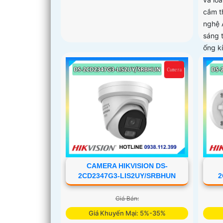
cắm t
nghệ 
sáng 
ống k
CAMERA HIKVISION DS-
2CD2347G3-LIS2UY/SRBHUN
2
Giá Bán:
Giá Khuyến Mại: 5%-35%