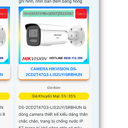
ghi hình, nhìn ban đêm bằng hồng
ngoại 50m
CAMERA HIKVISION DS-
UN
2CD2T47G3-LIS2UY/SRBHUN
Giá Bán:
Giá Khuyến Mại: 5%-35%
UN
DS-2CD2T47G3-LIS2UY/SRBHUN là
i 8
dòng camera thiết kế kiểu dáng thân
chắc chắn, trang bị chống nước IP
67, trang bị khả năng nhìn có màu