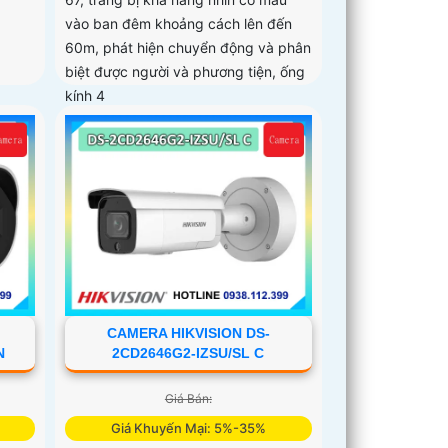
vào ban đêm khoảng cách lên đến
60m, phát hiện chuyển động và phân
biệt được người và phương tiện, ống
kính 4
CAMERA HIKVISION DS-
N
2CD2646G2-IZSU/SL C
Giá Bán:
Giá Khuyến Mại: 5%-35%