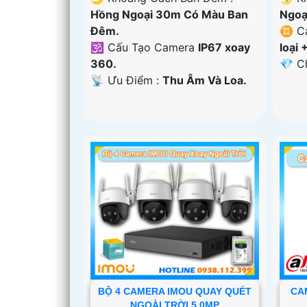
Hồng Ngoại 30m Có Màu Ban
Ngoạ
Ðêm.
♊ Ca
🕉️ Cấu Tạo Camera
IP67 xoay
loại 
360.
️💎 
️📡 Ưu Điểm :
Thu Âm Và Loa.
BỘ 4 CAMERA IMOU QUAY QUÉT
CA
NGOÀI TRỜI 5.0MP