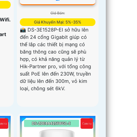
Giá Bán:
 Wifi.
Giá Khuyến Mại: 5%-35%
📸 DS-3E1528P-EI sở hữu lên
art
đến 24 cổng Gigabit giúp có
thể lắp các thiết bị mạng có
băng thông cao cũng sẽ phù
hợp, có khả năng quản lý từ
Hik-Partner pro, với tổng công
suất PoE lên đến 230W, truyền
dữ liệu lên đến 300m, vỏ kim
loại, chông sét 6kV.