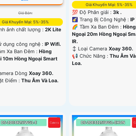
Giá Khuyến Mại: 5%-35%
💯 Độ Phân giải :
3k .
Giá Bán:
🌠 Trang Bị Công Nghệ :
IP
Giá Khuyến Mại: 5%-35%
🌈 Tầm Xa Ban Đêm :
Hồng
nh ảnh chất lượng :
2K Lite
Ngoại 20m Hồng Ngoại Sm
IR.
ử dụng công nghệ :
IP Wifi.
↕️ Loại Camera
Xoay 360.
ầm Xa Ban Đêm :
Hồng
️📢 Chức Năng :
Thu Âm Và
i 10m Hồng Ngoại Smart
Loa.
amera Dòng
Xoay 360.
ặt Điểm :
Thu Âm Và Loa.