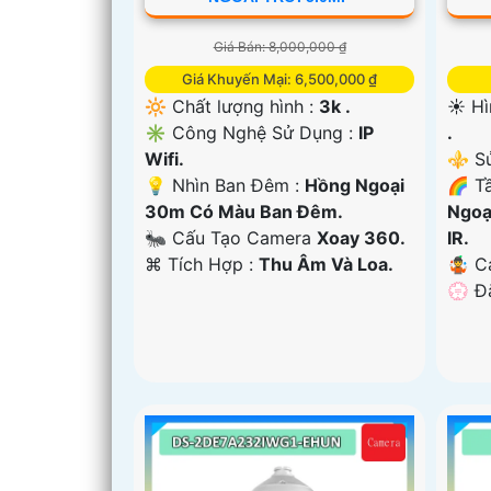
Giá Bán: 8,000,000 ₫
Giá Khuyến Mại: 6,500,000 ₫
🔆 Chất lượng hình :
3k .
☀️ Hì
✳️ Công Nghệ Sử Dụng :
IP
.
Wifi.
⚜️ S
💡 Nhìn Ban Đêm :
Hồng Ngoại
🌈 T
30m Có Màu Ban Ðêm.
Ngoạ
🐜 Cấu Tạo Camera
Xoay 360.
IR.
️⌘ Tích Hợp :
Thu Âm Và Loa.
🤹 C
️💮 Đ