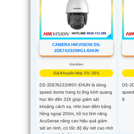
CAMERA HIKVISION DS-
2DE7A232IWG1-EHUN
Giá Bán:
Giá Khuyến Mại: 5%-35%
DS-2DE7A232IWG1-EHUN là dòng
DS-2D
speed dome trang bị ống kính quang
speed
học lên đến 32X giúp giám sát
8
khoảng cách xa, nhìn ban đêm bằng
hồng ngoại 200m, hỗ trợ tính năng
AcuSense nâng cao hiệu quả giám
sát an ninh, có tốc độ lấy nét cao nhờ