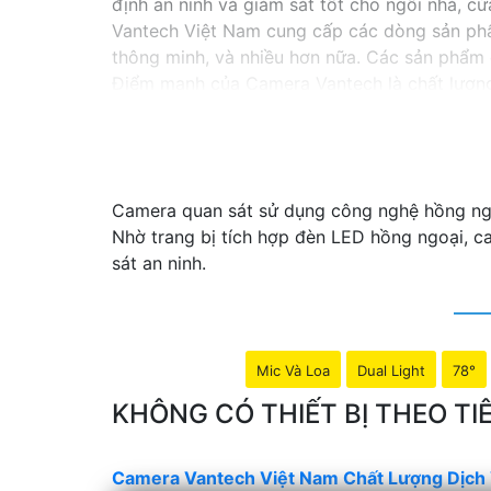
định an ninh và giám sát tốt cho ngôi nhà, 
Vantech Việt Nam cung cấp các dòng sản phẩ
thông minh, và nhiều hơn nữa. Các sản phẩm 
Điểm mạnh của Camera Vantech là chất lượng 
giúp bạn lựa chọn giải pháp camera phù hợp 
Nếu bạn đang tìm kiếm một giải pháp giám sá
hàng đầu mà bạn có thể tin tưởng.
Camera quan sát sử dụng công nghệ hồng ngoạ
Nhờ trang bị tích hợp đèn LED hồng ngoại, c
sát an ninh.
Mic Và Loa
Dual Light
78°
KHÔNG CÓ THIẾT BỊ THEO 
Camera Vantech Việt Nam Chất Lượng Dịch 