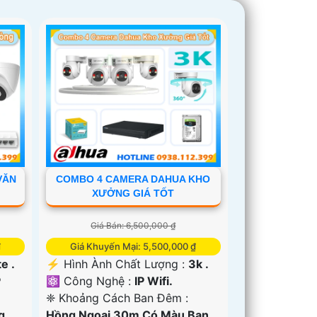
VĂN
COMBO 4 CAMERA DAHUA KHO
XƯỞNG GIÁ TỐT
Giá Bán: 6,500,000 ₫
₫
Giá Khuyến Mại: 5,500,000 ₫
e .
️⚡ Hình Ành Chất Lượng :
3k .
P
⚛️ Công Nghệ :
IP Wifi.
❈ Khoảng Cách Ban Đêm :
g
Hồng Ngoại 30m Có Màu Ban