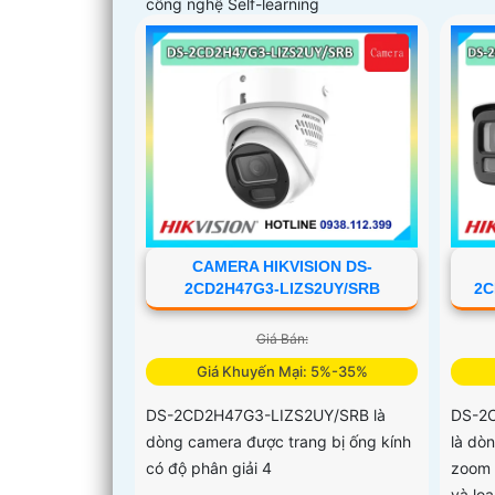
công nghệ Self-learning
CAMERA HIKVISION DS-
2CD2H47G3-LIZS2UY/SRB
2C
Giá Bán:
Giá Khuyến Mại: 5%-35%
DS-2CD2H47G3-LIZS2UY/SRB là
DS-2
dòng camera được trang bị ống kính
là dò
có độ phân giải 4
zoom 
và loa