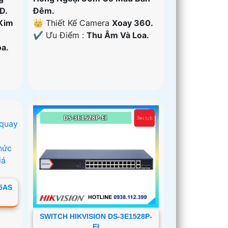
D.
Ðêm.
Kim
👑 Thiết Kế Camera
Xoay 360.
️✔️ Ưu Điểm :
Thu Âm Và Loa.
a.
5AS
SWITCH HIKVISION DS-3E1528P-
EI