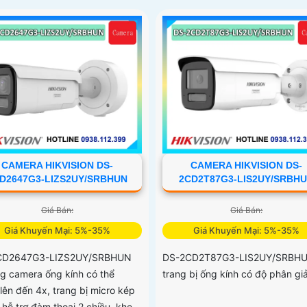
CAMERA HIKVISION DS-
CAMERA HIKVISION DS-
D2647G3-LIZS2UY/SRBHUN
2CD2T87G3-LIS2UY/SRBH
Giá Bán:
Giá Bán:
Giá Khuyến Mại: 5%-35%
Giá Khuyến Mại: 5%-35%
CD2647G3-LIZS2UY/SRBHUN
DS-2CD2T87G3-LIS2UY/SRBH
ng camera ống kính có thể
trang bị ống kính có độ phân giả
lên đến 4x, trang bị micro kép
 hỗ trợ đàm thoại 2 chiều, khe