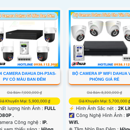
4 CAMERA DAHUA DH-P3AS-
BỘ CAMERA IP WIFI DAHUA 
PV CÓ MÀU BAN ĐÊM
PHÒNG GIÁ RẺ
Giá Bán: 7,000,000 ₫
Giá Bán: 8,300,000 ₫
Giá Khuyến Mại: 5,900,000 ₫
Giá Khuyến Mại: 5,700,000 
 Chất lượng hình Ảnh :
FULL
️⚡ Hình Ảnh Sắc nét :
2K Lit
080P .
🌠 Công Nghệ Hình Ảnh :
I
Camera Công nghệ :
IP.
Wifi.
i xem thiếu sáng :
Hồng
❈ Tầm Nhìn Ban Đêm :
Hồn