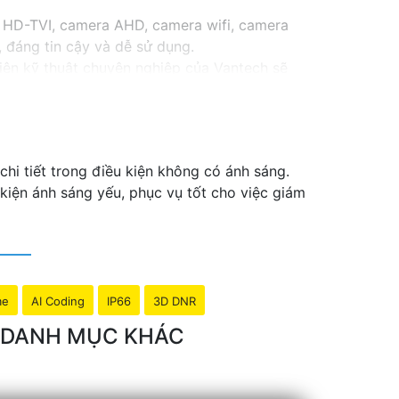
 HD-TVI, camera AHD, camera wifi, camera
 đáng tin cậy và dễ sử dụng.
iên kỹ thuật chuyên nghiệp của Vantech sẽ
Camera Vantech Việt Nam là một lựa chọn
hi tiết trong điều kiện không có ánh sáng.
kiện ánh sáng yếu, phục vụ tốt cho việc giám
me
AI Coding
IP66
3D DNR
O DANH MỤC KHÁC