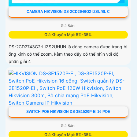
CAMERA HIKVISION DS-2CD2646G2-IZSU/SL C
Giá Bán:
Giá Khuyến Mại: 5%-35%
DS-2CD2743G2-LIZS2UHUN là dòng camera được trang bị
ống kính có thể zoom, kèm theo đấy có thể nhìn với độ
phân giải 4
SWITCH POE HIKVISION DS-3E1520P-EI 16 POE
Giá Bán:
Giá Khuyến Mại: 5%-35%