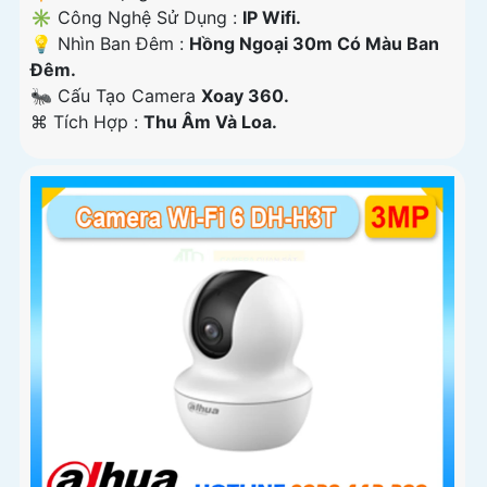
✳️ Công Nghệ Sử Dụng :
IP Wifi.
💡 Nhìn Ban Đêm :
Hồng Ngoại 30m Có Màu Ban
Ðêm.
🐜 Cấu Tạo Camera
Xoay 360.
️⌘ Tích Hợp :
Thu Âm Và Loa.