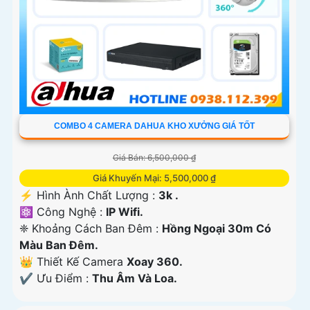
COMBO 4 CAMERA DAHUA KHO XƯỞNG GIÁ TỐT
Giá Bán: 6,500,000 ₫
Giá Khuyến Mại: 5,500,000 ₫
️⚡ Hình Ành Chất Lượng :
3k .
⚛️ Công Nghệ :
IP Wifi.
❈ Khoảng Cách Ban Đêm :
Hồng Ngoại 30m Có
Màu Ban Ðêm.
👑 Thiết Kế Camera
Xoay 360.
️✔️ Ưu Điểm :
Thu Âm Và Loa.