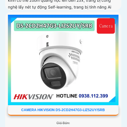
kính có thể zoom quang học lên đến 25x, trang bị công
nghệ lấy nét tự động Self-learning, trang bị tính năng Ai
nhận diện chính xác tích hợp AcuSearch khi kết hợp chung
với đầu ghi hình, nhìn ban đêm bằng hồng ngoại 50m
CAMERA HIKVISION DS-2CD2H47G3-LIZS2UY/SRB
Giá Bán: