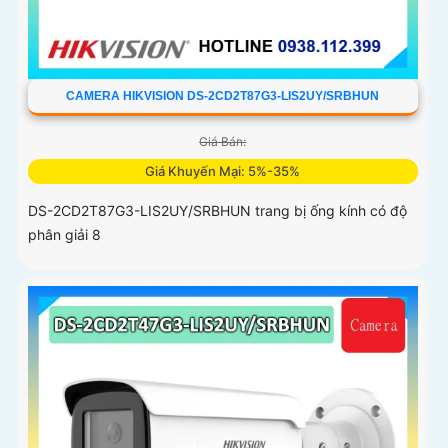
CAMERA HIKVISION DS-2CD2T87G3-LIS2UY/SRBHUN
Giá Bán:
Giá Khuyến Mại: 5%-35%
DS-2CD2T87G3-LIS2UY/SRBHUN trang bị ống kính có độ
phân giải 8