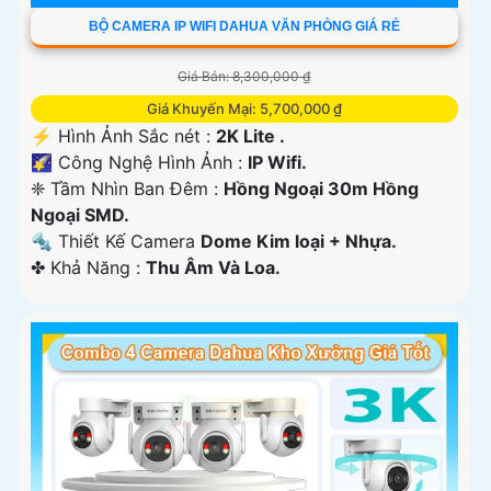
BỘ CAMERA IP WIFI DAHUA VĂN PHÒNG GIÁ RẺ
Giá Bán: 8,300,000 ₫
Giá Khuyến Mại: 5,700,000 ₫
️⚡ Hình Ảnh Sắc nét :
2K Lite .
🌠 Công Nghệ Hình Ảnh :
IP Wifi.
❈ Tầm Nhìn Ban Đêm :
Hồng Ngoại 30m Hồng
Ngoại SMD.
🔩 Thiết Kế Camera
Dome Kim loại + Nhựa.
️✤ Khả Năng :
Thu Âm Và Loa.