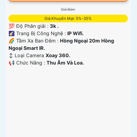
Giá Bán:
Giá Khuyến Mại: 5%-35%
💯 Độ Phân giải :
3k .
🌠 Trang Bị Công Nghệ :
IP Wifi.
🌈 Tầm Xa Ban Đêm :
Hồng Ngoại 20m Hồng
Ngoại Smart IR.
↕️ Loại Camera
Xoay 360.
️📢 Chức Năng :
Thu Âm Và Loa.