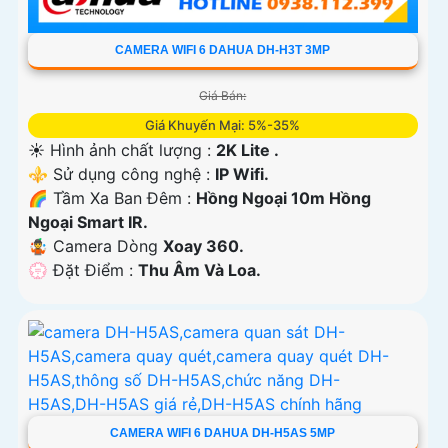
CAMERA WIFI 6 DAHUA DH-H3T 3MP
Giá Bán:
Giá Khuyến Mại: 5%-35%
☀️ Hình ảnh chất lượng :
2K Lite .
⚜️ Sử dụng công nghệ :
IP Wifi.
🌈 Tầm Xa Ban Đêm :
Hồng Ngoại 10m Hồng
Ngoại Smart IR.
🤹 Camera Dòng
Xoay 360.
️💮 Đặt Điểm :
Thu Âm Và Loa.
CAMERA WIFI 6 DAHUA DH-H5AS 5MP