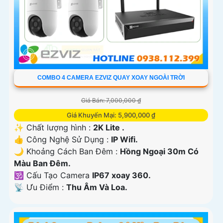
COMBO 4 CAMERA EZVIZ QUAY XOAY NGOÀI TRỜI
Giá Bán: 7,000,000 ₫
Giá Khuyến Mại: 5,900,000 ₫
✨ Chất lượng hình :
2K Lite .
👍 Công Nghệ Sử Dụng :
IP Wifi.
🌙 Khoảng Cách Ban Đêm :
Hồng Ngoại 30m Có
Màu Ban Ðêm.
🕉️ Cấu Tạo Camera
IP67 xoay 360.
️📡 Ưu Điểm :
Thu Âm Và Loa.