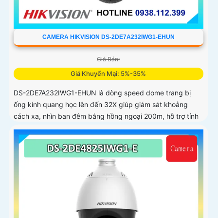
CAMERA HIKVISION DS-2DE7A232IWG1-EHUN
Giá Bán:
Giá Khuyến Mại: 5%-35%
DS-2DE7A232IWG1-EHUN là dòng speed dome trang bị
ống kính quang học lên đến 32X giúp giám sát khoảng
cách xa, nhìn ban đêm bằng hồng ngoại 200m, hỗ trợ tính
năng AcuSense nâng cao hiệu quả giám sát an ninh, có tốc
độ lấy nét cao nhờ công nghệ Self-learning