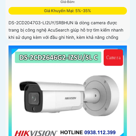
Giá Bán:
Giá Khuyến Mại: 5%-35%
DS-2CD2047G3-LI2UY/SRBHUN là dòng camera được
trang bị công nghệ AcuSearch giúp hỗ trợ tìm kiếm nhanh
khi sử dụng kèm với đầu ghi hình, kèm khả năng chống
ngược sáng WDR 130dB, trang bị micro kép và loa hỗ trợ
đàm thoại 2 chiều, ống kính 4