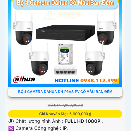
BỘ 4 CAMERA DAHUA DH-P3AS-PV CÓ MÀU BAN ĐÊM
Giá Bán: 7,000,000 ₫
Giá Khuyến Mại: 5,900,000 ₫
👁️‍🗨 Chất lượng hình Ảnh :
FULL HD 1080P .
🕉️ Camera Công nghệ :
IP.