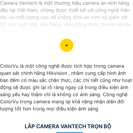
Camera Vantech là một thương hiệu camera an ninh hàng
đầu tại Việt Nam, chúng được thiết kế với công nghệ hiện
đại và chất lượng cao để khẳng định an ninh và giám sát
tốt cho ngôi nhà, cửa hàng, văn phòng hoặc doanh nghiệp
của bạn.
Vantech Việt Nam cung cấp các dòng sản phẩm camera
giám sát chất lượng cao như camera IP, camera HD-TVI,
camera AHD, camera wifi, camera thông minh, và nhiều
hơn nữa. Các sản phẩm của Vantech được sản xuất theo
ColorVu là một công nghệ được tích hợp trong camera
tiêu chuẩn chất lượng cao, đáng tin cậy và dễ sử dụng.
quan sát chính hãng Hikvision , nhằm cung cấp hình ảnh
Điểm mạnh của Camera Vantech là chất lượng dịch vụ tốt
ban đêm có màu sắc chân thực, các chi tiết cũng như hoạt
và hỗ trợ khách hàng chu đáo. Đội ngũ nhân viên kỹ thuật
động sẽ được ghi lại rõ ràng ngay cả trong điều kiện ánh
chuyên nghiệp của Vantech sẽ giúp bạn lựa chọn giải pháp
sáng yếu hay thậm chí là không có ánh sáng. Công nghệ
camera phù hợp với nhu cầu và ngân sách của bạn.
ColorVu trong camera mang lại khả năng nhận diện đối
Nếu bạn đang tìm kiếm một giải pháp giám sát an ninh tốt
tượng tốt hơn trong mọi điều kiện ánh sáng
cho ngôi nhà hoặc doanh nghiệp của mình, Camera
Vantech Việt Nam là một lựa chọn hàng đầu mà bạn có thể
tin tưởng.
LẮP CAMERA VANTECH TRỌN BỘ