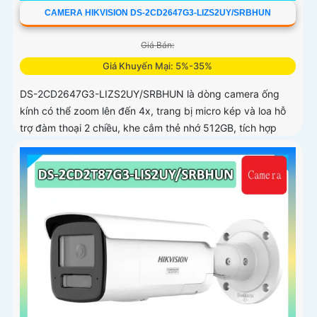
CAMERA HIKVISION DS-2CD2647G3-LIZS2UY/SRBHUN
Giá Bán:
Giá Khuyến Mại: 5%-35%
DS-2CD2647G3-LIZS2UY/SRBHUN là dòng camera ống
kính có thể zoom lên đến 4x, trang bị micro kép và loa hỗ
trợ đàm thoại 2 chiều, khe cắm thẻ nhớ 512GB, tích hợp
công nghệ AI trong việc cân bằng màu sáng trong điều
kiện ánh sáng yếu, ống kính có độ phân giải 4