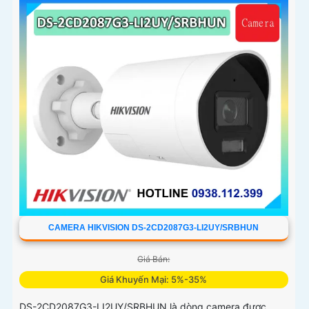
phương tiện, tích hợp micro kép
CAMERA HIKVISION DS-2CD2087G3-LI2UY/SRBHUN
Giá Bán:
Giá Khuyến Mại: 5%-35%
DS-2CD2087G3-LI2UY/SRBHUN là dòng camera được