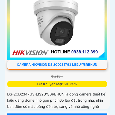
CAMERA HIKVISION DS-2CD2347G3-LIS2UY/SRBHUN
Giá Bán:
Giá Khuyến Mại: 5%-35%
DS-2CD2347G3-LIS2UY/SRBHUN là dòng camera thiết kế
kiểu dáng dome nhỏ gọn phù hợp lắp đặt trong nhà, nhìn
ban đêm có màu bằng đèn trợ sáng và nhờ công nghệ
ColorVU HikAI-ISP, có tính năng AI giúp nhận diện người và