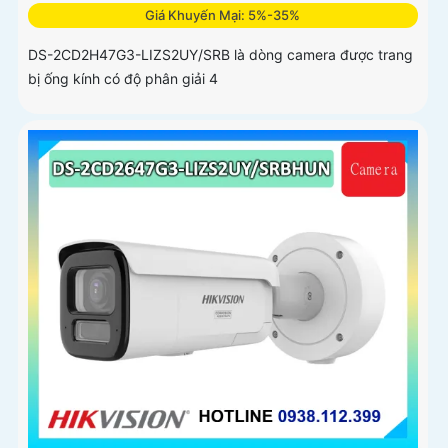
Giá Khuyến Mại: 5%-35%
DS-2CD2H47G3-LIZS2UY/SRB là dòng camera được trang
bị ống kính có độ phân giải 4