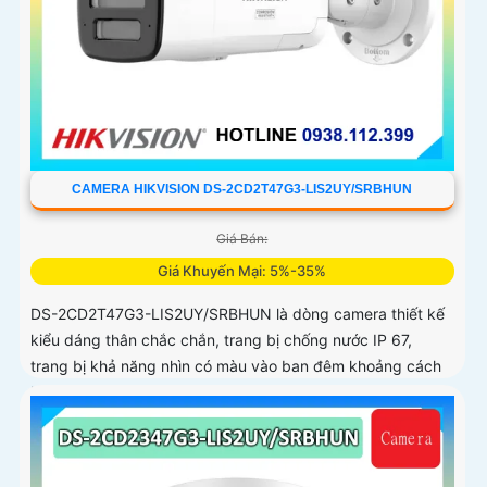
CAMERA HIKVISION DS-2CD2T47G3-LIS2UY/SRBHUN
Giá Bán:
Giá Khuyến Mại: 5%-35%
DS-2CD2T47G3-LIS2UY/SRBHUN là dòng camera thiết kế
kiểu dáng thân chắc chắn, trang bị chống nước IP 67,
trang bị khả năng nhìn có màu vào ban đêm khoảng cách
lên đến 60m, phát hiện chuyển động và phân biệt được
người và phương tiện, ống kính 4