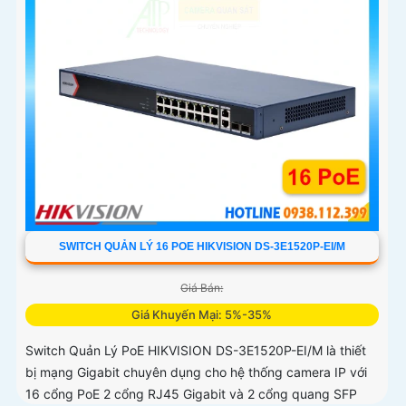
SWITCH QUẢN LÝ 16 POE HIKVISION DS-3E1520P-EI/M
Giá Bán:
Giá Khuyến Mại: 5%-35%
Switch Quản Lý PoE HIKVISION DS-3E1520P-EI/M là thiết
bị mạng Gigabit chuyên dụng cho hệ thống camera IP với
16 cổng PoE 2 cổng RJ45 Gigabit và 2 cổng quang SFP