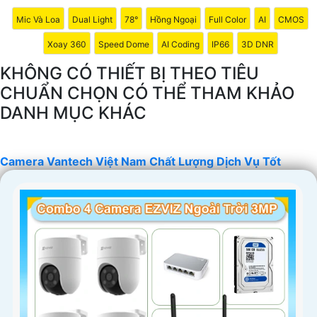
Mic Và Loa
Dual Light
78°
Hồng Ngoại
Full Color
AI
CMOS
Xoay 360
Speed Dome
AI Coding
IP66
3D DNR
KHÔNG CÓ THIẾT BỊ THEO TIÊU
CHUẨN CHỌN CÓ THỂ THAM KHẢO
DANH MỤC KHÁC
'
Camera Vantech Việt Nam Chất Lượng Dịch Vụ Tốt