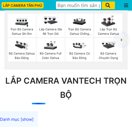
LẮP CAMERA TÂN PHÚ
Trọn Bộ Camera
Trọn Bộ Camera
Lắp Camera Giá
Lắp Trọn Bộ
Dahua Ghi Âm
Dahua Chống
Rẻ Trọn Gói
Camera Dahua
Trộm
Bộ Camera Full
Bộ Camera Dahua
Bộ Camera Có
Bộ Camera
Color Dahua
Báo Động
Báo Đông
Chuyên Dụng
LẮP CAMERA VANTECH TRỌN
BỘ