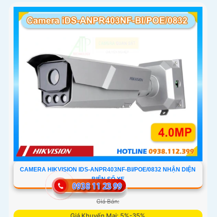
CAMERA HIKVISION IDS-ANPR403NF-BI/POE/0832 NHẬN DIỆN
BIỂN SỐ XE
Giá Bán:
Giá Khuyến Mại: 5%-35%