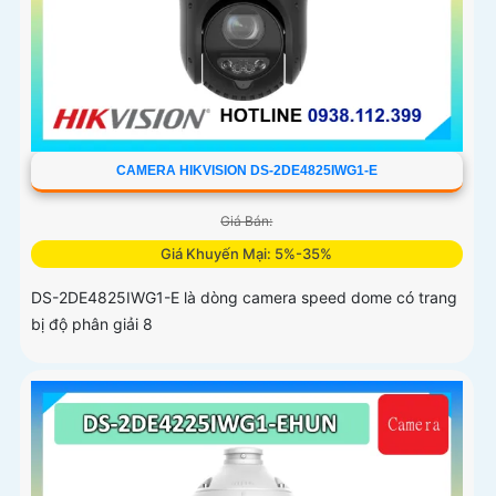
CAMERA HIKVISION DS-2DE4825IWG1-E
Giá Bán:
Giá Khuyến Mại: 5%-35%
DS-2DE4825IWG1-E là dòng camera speed dome có trang
bị độ phân giải 8