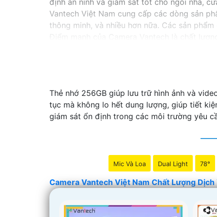
định an ninh và giám sát tốt cho ngôi nhà, 
Vantech Việt Nam cung cấp các dòng sản phẩ
thông minh, và nhiều hơn nữa. Các sản phẩm 
Điểm mạnh của Camera Vantech là chất lượng 
giúp bạn lựa chọn giải pháp camera phù hợp 
Nếu bạn đang tìm kiếm một giải pháp giám sá
hàng đầu mà bạn có thể tin tưởng.
Thẻ nhớ 256GB giúp lưu trữ hình ảnh và video
tục mà không lo hết dung lượng, giúp tiết ki
giám sát ổn định trong các môi trường yêu cầ
Mic Và Loa
Dual Light
78°
Camera Vantech Việt Nam Chất Lượng Dịch 