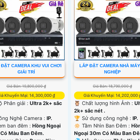
 ĐẶT CAMERA KHU VUI CHƠI
LẮP ĐẶT CAMERA NHÀ MÁY
GIẢI TRÍ
NGHIỆP
Giá Bán: 19,800,000 ₫
Giá Bán: 18,790,000 ₫
iá Khuyến Mại: 14,300,000 ₫
Giá Khuyến Mại: 14,202,000 
ộ Phân giải :
Ultra 2k+ sắc
🦉 Chất lượng hình Ảnh :
Ul
2k+ sắc nét .
Công Nghệ Camera :
IP.
🏆 Sử dụng công nghệ :
IP.
em ban đêm :
Hồng Ngoại
🔅 Tầm Nhìn Ban Đêm :
Hồ
Có Màu Ban Đêm.
Ngoại 30m Có Màu Ban Đ