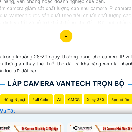
cửa hàng, văn phòng hoặc doanh nghiệp của bạn.
m camera giám sát chất lượng cao như camera IP, camera
của Vantech được sản xuất theo tiêu chuẩn chất lượng cao,
dịch vụ tốt và hỗ trợ khách hàng chu đáo. Đội ngũ nhân v
với nhu cầu và ngân sách của bạn.
t an ninh tốt cho ngôi nhà hoặc doanh nghiệp của mình, 
 trong khoảng 28-29 ngày, thường dùng cho camera IP wifi. 
ệm thời gian thay thẻ. Tuổi thọ dài và khả năng xem lại nh
u lưu trữ dài hạn.
LẮP CAMERA VANTECH TRỌN BỘ
Hồng Ngoại
Full Color
AI
CMOS
Xoay 360
Speed Do
Vụ Tốt