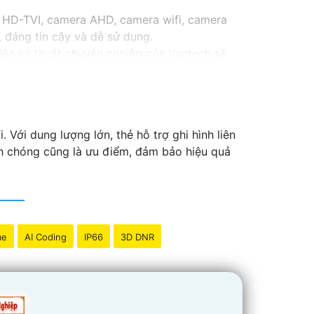
 HD-TVI, camera AHD, camera wifi, camera
 đáng tin cậy và dễ sử dụng.
iên kỹ thuật chuyên nghiệp của Vantech sẽ
Camera Vantech Việt Nam là một lựa chọn
Với dung lượng lớn, thẻ hỗ trợ ghi hình liên
anh chóng cũng là ưu điểm, đảm bảo hiệu quả
me
AI Coding
IP66
3D DNR