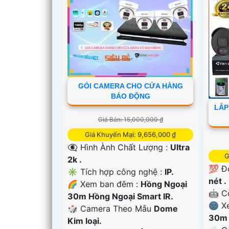
GÓI CAMERA CHO CỬA HÀNG
'
BÁO ĐỘNG
LẮP
Giá Bán: 15,000,000 ₫
Giá Khuyến Mại: 9,656,000 ₫
👁️‍🗨 Hình Ành Chất Lượng :
Ultra
G
2k .
💯 Đ
✳️ Tích hợp công nghệ :
IP.
nét .
🌈 Xem ban đêm :
Hồng Ngoại
🤖️ 
30m Hồng Ngoại Smart IR.
🌚 X
🎲 Camera Theo Mẫu
Dome
30m 
Kim loại.