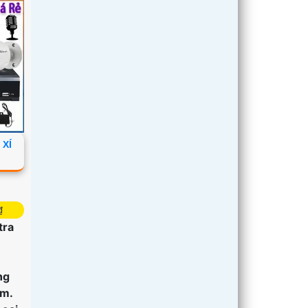
 XÍ
₫
tra
ng
êm.