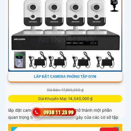
LẮP ĐẶT CAMERA PHÒNG TẬP GYM
Giá Bán: 17,600,000 ₫
Giá Khuyến Mại: 14,540,000 ₫
lắp đặt camera phòng tập gym đã trở thành một phần
quan trọng trong hoạt động hàng ngày của các cơ sở tập
luyện giúp tăng cường sự an toàn cho tất cả người tập