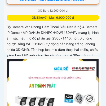
Giá Bán: 12,960,000 ₫
Giá Khuyến Mại: 6,900,000 ₫
Bộ Camera Văn Phòng Đàm Thoại Siêu Nét là bộ 4 Camera
IP Dome 4MP DAHUA DH-IPC-HDW1439V-PV mang lại hình
ảnh sắc nét nhờ độ phân giải 2560×1440, hỗ trợ chống
ngược sáng WDR 120dB, tự động cân bằng trắng, chống
nhiễu 3D-DNR. Tích hợp loa, mic đàm thoại hai chiều, chiếu
sáng kép LED ánh sáng ấm và hồng ngoại 30m, cùng tính
năng phát hiện con người, giúp giám sát hiệu quả ngày
đêm