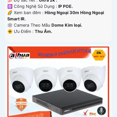
💯 Độ sắc nét :
Ultra 2k .
⚛️ Công Nghệ Sử Dụng :
IP POE.
🌈 Xem ban đêm :
Hồng Ngoại 30m Hồng Ngoại
Smart IR.
🕸️ Camera Theo Mẫu
Dome Kim loại.
️☣️ Ưu Điểm :
Thu Âm.