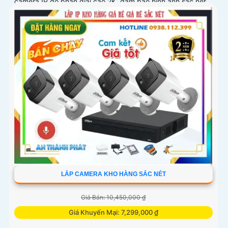
camera IP độ phân giải cao 2K, đảm bảo hình ảnh sắc nét
và chi tiết
LẮP CAMERA KHO HÀNG SẮC NÉT
Giá Bán: 10,450,000 ₫
Giá Khuyến Mại: 7,299,000 ₫