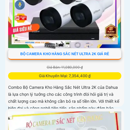
BỘ CAMERA KHO HÀNG SẮC NÉT ULTRA 2K GIÁ RẺ
Giá Bán: 11,080,000 ₫
Giá Khuyến Mại: 7,354,400 ₫
Combo Bộ Camera Kho Hàng Sắc Nét Ultra 2K của Dahua
là lựa chọn lý tưởng cho các công trình đòi hỏi giá trị và
chất lượng cao mà không cần bỏ ra số tiền lớn. Với thiết kế
hiện đại và công nghệ tiên tiến, sản phẩm này đảm bảo
mang lại sự an ninh toàn diện cho người sử dụng