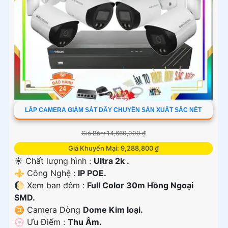
LẮP CAMERA GIÁM SÁT DÂY CHUYỀN SẢN XUẤT SẮC NÉT
Giá Bán: 14,660,000 ₫
Giá Khuyến Mại: 9,288,800 ₫
☀️ Chất lượng hình :
Ultra 2k .
⚜️ Công Nghệ :
IP POE.
🌔 Xem ban đêm :
Full Color 30m Hồng Ngoại
SMD.
♊ Camera Dòng
Dome Kim loại.
️💮 Ưu Điểm :
Thu Âm.