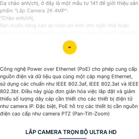
Dạ chào anh/chị, ở đây là một mẫu tư 141 để giới thiệu sản
phẩm "Lắp Camera 2K 4MP":
"Chào anh/chị,
Bạn muốn nâng cao an toàn an ninh cho ngôi nhà hoặc
cửa hàng của mình một cách hiệu quả và tiện lợi? Hãy đến
với Camera 2K 4MP, giải pháp giám sát chất lượng cao mà
bạn đang tìm kiếm.
Với độ phân giải 2K và 4MP, Camera này sẽ cung cấp hình
ảnh sắc nét, rõ ràng và chi tiết. Bạn sẽ có thể quan sát mọi
Công nghệ Power over Ethernet (PoE) cho phép cung cấp
hoạt động xung quanh ngôi nhà hay cửa hàng của mình
nguồn điện và dữ liệu qua cùng một cáp mạng Ethernet,
mọi lúc, mọi nơi thông qua điện thoại di động. Một cách
sử dụng các chuẩn như IEEE 802.3af, IEEE 802.3at và IEEE
giám sát an toàn và thuận tiện.
802.3bt. Điều này giúp đơn giản hóa việc lắp đặt và giảm
Camera 2K 4MP còn tích hợp nhiều tính năng thông minh
thiểu số lượng dây cáp cần thiết cho các thiết bị điện tử
như cảnh báo chuyển động, giao tiếp 2 chiều, hồng ngoại
như camera IP. Đặc biệt, PoE hỗ trợ các thiết bị cần nguồn
hỗ trợ quan sát ban đêm và nhiều tính năng khác giúp
điện cao cấp như camera PTZ (Pan-Tilt-Zoom)
nâng cao tính an toàn và tiện ích cho hệ thống giám sát
của bạn.
Hãy bảo vệ tài sản và gia đình của bạn một cách an toàn
LẮP CAMERA TRỌN BỘ ULTRA HD
và hiệu quả với Camera 2K 4MP ngay hôm nay!