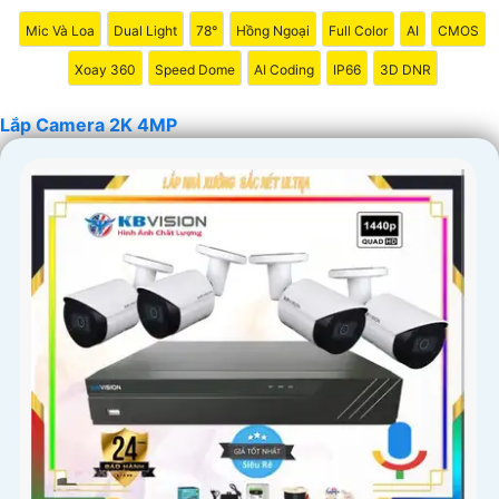
Liên hệ với chúng tôi để biết thêm thông tin chi tiết và
Mic Và Loa
Dual Light
78°
Hồng Ngoại
Full Color
AI
CMOS
nhận tư vấn miễn phí.
Xoay 360
Speed Dome
AI Coding
IP66
3D DNR
Trân trọng cảm ơn!"
Lắp Camera 2K 4MP
'