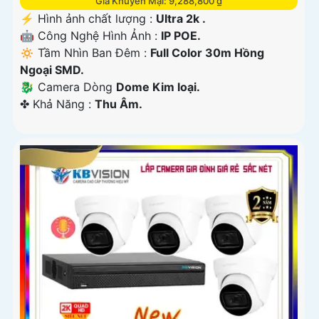
Giá Khuyến Mại: 9,288,800 ₫
️⚡ Hình ảnh chất lượng :
Ultra 2k .
🤖️ Công Nghệ Hình Ảnh :
IP POE.
🔅 Tầm Nhìn Ban Đêm :
Full Color 30m Hồng
Ngoại SMD.
🐉️ Camera Dòng
Dome Kim loại.
️✤ Khả Năng :
Thu Âm.