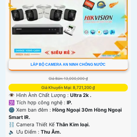
LẮP BỘ CAMERA AN NINH CHỐNG NƯỚC
Giá Bán: 13,000,000 ₫
Giá Khuyến Mại: 8,721,200 ₫
👁 Hình Ành Chất Lượng :
Ultra 2k .
🕉️ Tích hợp công nghệ :
IP.
🌚 Xem ban đêm :
Hồng Ngoại 30m Hồng Ngoại
Smart IR.
⛓ Camera Thiết Kế
Thân Kim loại.
️🔈 Ưu Điểm :
Thu Âm.