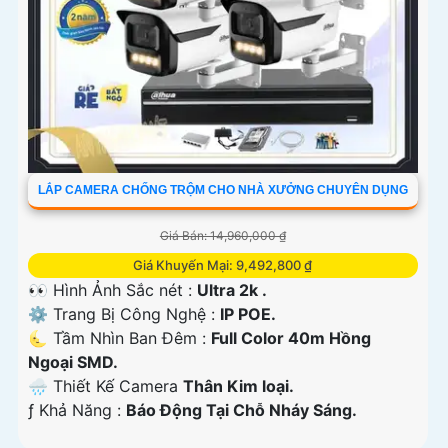
LẮP CAMERA CHỐNG TRỘM CHO NHÀ XƯỞNG CHUYÊN DỤNG
Giá Bán: 14,960,000 ₫
Giá Khuyến Mại: 9,492,800 ₫
👀 Hình Ảnh Sắc nét :
Ultra 2k .
⚙ Trang Bị Công Nghệ :
IP POE.
🌜 Tầm Nhìn Ban Đêm :
Full Color 40m Hồng
Ngoại SMD.
🌧️ Thiết Kế Camera
Thân Kim loại.
️ƒ Khả Năng :
Báo Động Tại Chỗ Nháy Sáng.