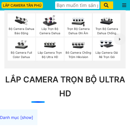
LẮP CAMERA TÂN PHÚ
Trọn Bộ Camera
Trọn Bộ Camera
Bộ Camera Dahua
Lắp Trọn Bộ
Dahua Ghi Âm
Dahua Chống
Báo Động
Camera Dahua
Trộm
Bộ Camera Full
Lắp Camera Trọn
Bô Camera Chống
Lắp Camera Giá
Color Dahua
Bộ Ultra HD
Trộm Hikvision
Rẻ Trọn Gói
LẮP CAMERA TRỌN BỘ ULTRA
HD