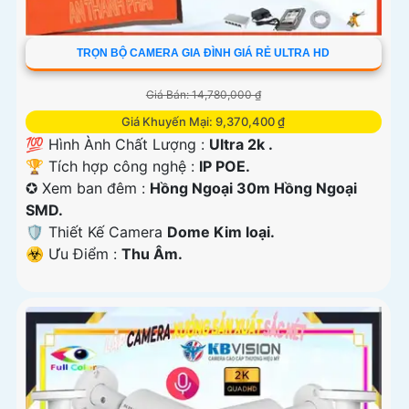
TRỌN BỘ CAMERA GIA ĐÌNH GIÁ RẺ ULTRA HD
Giá Bán: 14,780,000 ₫
Giá Khuyến Mại: 9,370,400 ₫
💯 Hình Ành Chất Lượng :
Ultra 2k .
🏆 Tích hợp công nghệ :
IP POE.
✪ Xem ban đêm :
Hồng Ngoại 30m Hồng Ngoại
SMD.
🛡 Thiết Kế Camera
Dome Kim loại.
️☣️ Ưu Điểm :
Thu Âm.