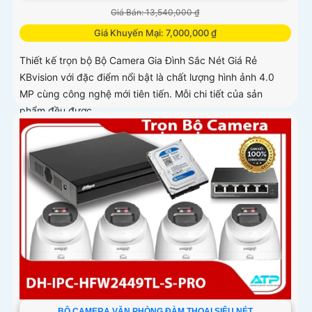
Giá Bán: 13,540,000 ₫
Giá Khuyến Mại: 7,000,000 ₫
Thiết kế trọn bộ Bộ Camera Gia Đình Sắc Nét Giá Rẻ
KBvision với đặc điểm nổi bật là chất lượng hình ảnh 4.0
MP cùng công nghệ mới tiên tiến. Mỗi chi tiết của sản
phẩm đều được...
BỘ CAMERA VĂN PHÒNG ĐÀM THOẠI SIÊU NÉT