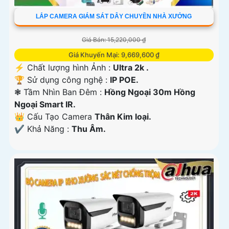
LẮP CAMERA GIÁM SÁT DÂY CHUYỀN NHÀ XƯỞNG
Giá Bán: 15,220,000 ₫
Giá Khuyến Mại: 9,669,600 ₫
️⚡ Chất lượng hình Ảnh :
Ultra 2k .
🏆 Sử dụng công nghệ :
IP POE.
❃ Tầm Nhìn Ban Đêm :
Hồng Ngoại 30m Hồng
Ngoại Smart IR.
👑 Cấu Tạo Camera
Thân Kim loại.
️✔️ Khả Năng :
Thu Âm.