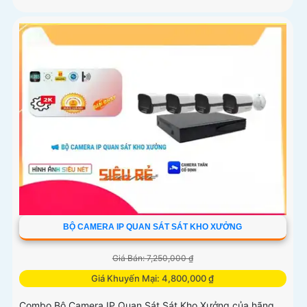
BỘ CAMERA IP QUAN SÁT SÁT KHO XƯỞNG
Giá Bán: 7,250,000 ₫
Giá Khuyến Mại: 4,800,000 ₫
Combo Bộ Camera IP Quan Sát Sát Kho Xưởng của hãng