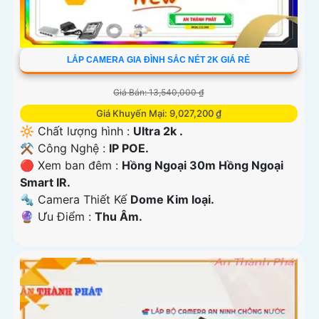
LẮP CAMERA GIA ĐÌNH SẮC NÉT 2K GIÁ RẺ
Giá Bán: 13,540,000 ₫
Giá Khuyến Mại: 9,027,200 ₫
🔆 Chất lượng hình :
Ultra 2k .
⚒ Công Nghệ :
IP POE.
🔴 Xem ban đêm :
Hồng Ngoại 30m Hồng Ngoại
Smart IR.
🔩 Camera Thiết Kế
Dome Kim loại.
️🔮 Ưu Điểm :
Thu Âm.