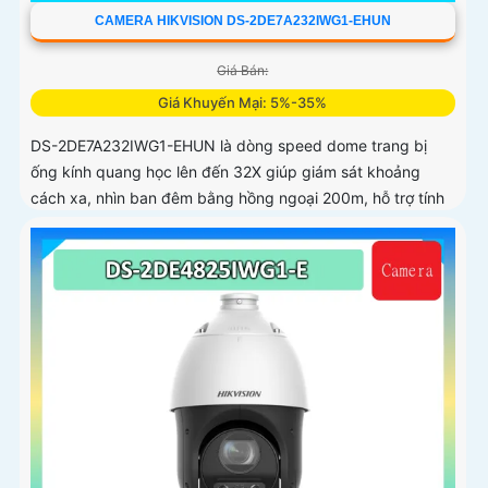
CAMERA HIKVISION DS-2DE7A232IWG1-EHUN
Giá Bán:
Giá Khuyến Mại: 5%-35%
DS-2DE7A232IWG1-EHUN là dòng speed dome trang bị
ống kính quang học lên đến 32X giúp giám sát khoảng
cách xa, nhìn ban đêm bằng hồng ngoại 200m, hỗ trợ tính
năng AcuSense nâng cao hiệu quả giám sát an ninh, có tốc
độ lấy nét cao nhờ công nghệ Self-learning