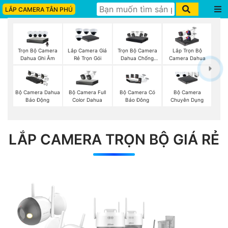
LẮP CAMERA TÂN PHÚ
Trọn Bộ Camera
Trọn Bộ Camera
Lắp Camera Giá
Lắp Trọn Bộ
Dahua Ghi Âm
Dahua Chống
Rẻ Trọn Gói
Camera Dahua
Trộm
Bộ Camera Full
Bộ Camera Dahua
Bộ Camera Có
Bộ Camera
Color Dahua
Báo Động
Báo Đông
Chuyên Dụng
LẮP CAMERA TRỌN BỘ GIÁ RẺ