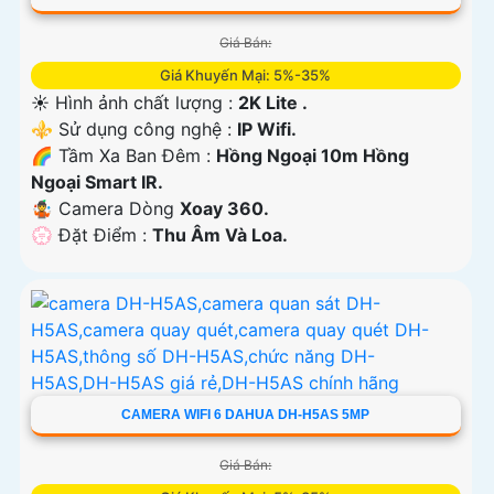
Giá Bán:
Giá Khuyến Mại: 5%-35%
☀️ Hình ảnh chất lượng :
2K Lite .
⚜️ Sử dụng công nghệ :
IP Wifi.
🌈 Tầm Xa Ban Đêm :
Hồng Ngoại 10m Hồng
Ngoại Smart IR.
🤹 Camera Dòng
Xoay 360.
️💮 Đặt Điểm :
Thu Âm Và Loa.
CAMERA WIFI 6 DAHUA DH-H5AS 5MP
Giá Bán: