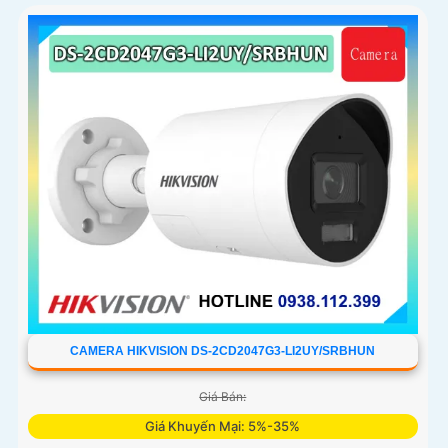
CAMERA HIKVISION DS-2CD2047G3-LI2UY/SRBHUN
Giá Bán:
Giá Khuyến Mại: 5%-35%