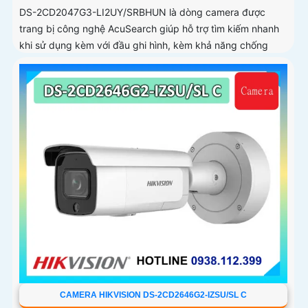
DS-2CD2047G3-LI2UY/SRBHUN là dòng camera được
trang bị công nghệ AcuSearch giúp hỗ trợ tìm kiếm nhanh
khi sử dụng kèm với đầu ghi hình, kèm khả năng chống
ngược sáng WDR 130dB, trang bị micro kép và loa hỗ trợ
đàm thoại 2 chiều, ống kính 4
CAMERA HIKVISION DS-2CD2646G2-IZSU/SL C