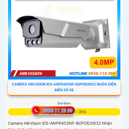
CAMERA HIKVISION IDS-ANPR403NF-BI/POE/0832 NHẬN DIỆN
BIỂN SỐ XE
Giá Bán:
Giá Khuyến Mại: 5%-35%
Camera HikVision iDS-ANPR403NF-BI/POE/0832 Nhận