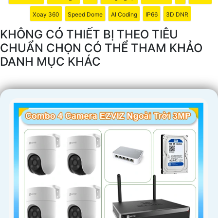
Xoay 360
Speed Dome
AI Coding
IP66
3D DNR
KHÔNG CÓ THIẾT BỊ THEO TIÊU
CHUẨN CHỌN CÓ THỂ THAM KHẢO
DANH MỤC KHÁC