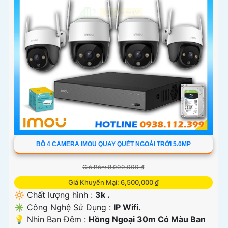
BỘ 4 CAMERA IMOU QUAY QUÉT NGOÀI TRỜI 5.0MP
Giá Bán: 8,000,000 ₫
Giá Khuyến Mại: 6,500,000 ₫
🔆 Chất lượng hình :
3k .
✳️ Công Nghệ Sử Dụng :
IP Wifi.
💡 Nhìn Ban Đêm :
Hồng Ngoại 30m Có Màu Ban