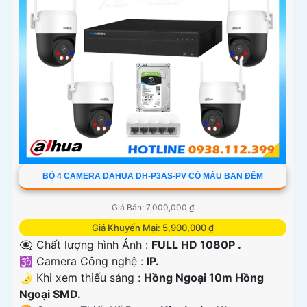
BỘ 4 CAMERA DAHUA DH-P3AS-PV CÓ MÀU BAN ĐÊM
Giá Bán: 7,000,000 ₫
Giá Khuyến Mại: 5,900,000 ₫
👁️‍🗨 Chất lượng hình Ảnh :
FULL HD 1080P .
🕉️ Camera Công nghệ :
IP.
🌛 Khi xem thiếu sáng :
Hồng Ngoại 10m Hồng
Ngoại SMD.