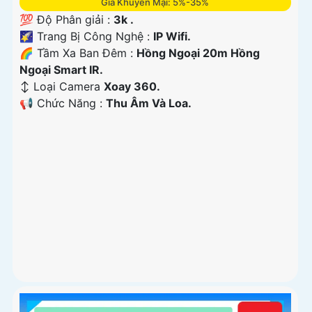
Giá Khuyến Mại: 5%-35%
💯 Độ Phân giải :
3k .
🌠 Trang Bị Công Nghệ :
IP Wifi.
🌈 Tầm Xa Ban Đêm :
Hồng Ngoại 20m Hồng
Ngoại Smart IR.
↕️ Loại Camera
Xoay 360.
️📢 Chức Năng :
Thu Âm Và Loa.