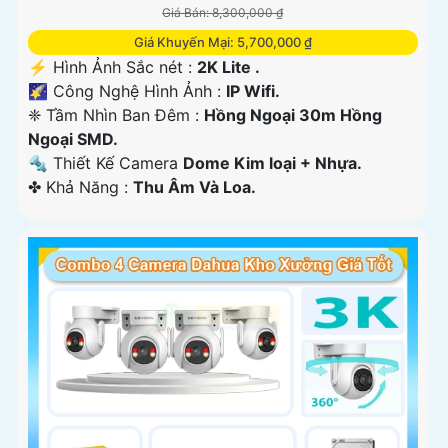
Giá Bán: 8,300,000 ₫
Giá Khuyến Mại: 5,700,000 ₫
️⚡ Hình Ảnh Sắc nét :
2K Lite .
🌠 Công Nghệ Hình Ảnh :
IP Wifi.
❈ Tầm Nhìn Ban Đêm :
Hồng Ngoại 30m Hồng
Ngoại SMD.
🔩 Thiết Kế Camera
Dome Kim loại + Nhựa.
️✤ Khả Năng :
Thu Âm Và Loa.