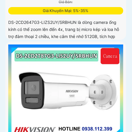
Giá Bán:
Giá Khuyến Mại: 5%-35%
DS-2CD2647G3-LIZS2UY/SRBHUN là dòng camera ống
kính có thể zoom lên đến 4x, trang bị micro kép và loa hỗ
trợ đàm thoại 2 chiều, khe cắm thẻ nhớ 512GB, tích hợp
công nghệ AI trong việc cân bằng màu sáng trong điều
kiện ánh sáng yếu, ống kính có độ phân giải 4