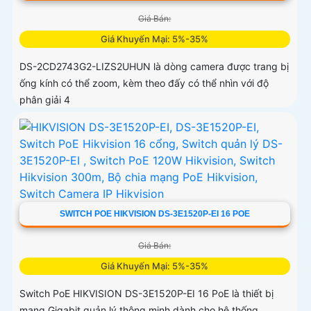
Giá Bán:
Giá Khuyến Mại: 5%-35%
DS-2CD2743G2-LIZS2UHUN là dòng camera được trang bị
ống kính có thể zoom, kèm theo đấy có thể nhìn với độ
phân giải 4
SWITCH POE HIKVISION DS-3E1520P-EI 16 POE
Giá Bán:
Giá Khuyến Mại: 5%-35%
Switch PoE HIKVISION DS-3E1520P-EI 16 PoE là thiết bị
mạng Gigabit quản lý thông minh dành cho hệ thống