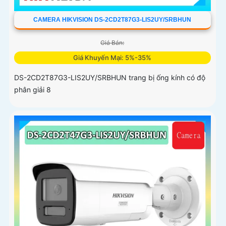
CAMERA HIKVISION DS-2CD2T87G3-LIS2UY/SRBHUN
Giá Bán:
Giá Khuyến Mại: 5%-35%
DS-2CD2T87G3-LIS2UY/SRBHUN trang bị ống kính có độ
phân giải 8