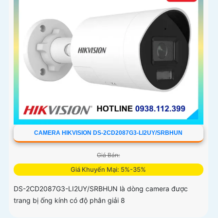
CAMERA HIKVISION DS-2CD2087G3-LI2UY/SRBHUN
Giá Bán:
Giá Khuyến Mại: 5%-35%
DS-2CD2087G3-LI2UY/SRBHUN là dòng camera được
trang bị ống kính có độ phân giải 8