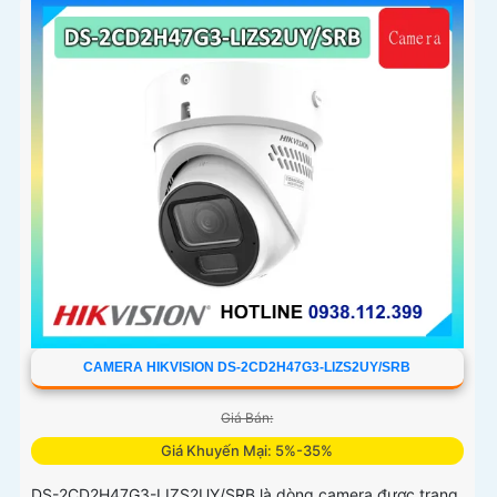
với đầu ghi hình, nhìn ban đêm bằng hồng ngoại 50m
CAMERA HIKVISION DS-2CD2H47G3-LIZS2UY/SRB
Giá Bán:
Giá Khuyến Mại: 5%-35%
DS-2CD2H47G3-LIZS2UY/SRB là dòng camera được trang