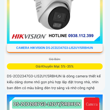
CAMERA HIKVISION DS-2CD2347G3-LIS2UY/SRBHUN
Giá Bán:
Giá Khuyến Mại: 5%-35%
DS-2CD2347G3-LIS2UY/SRBHUN là dòng camera thiết kế
kiểu dáng dome nhỏ gọn phù hợp lắp đặt trong nhà, nhìn
ban đêm có màu bằng đèn trợ sáng và nhờ công nghệ
ColorVU HikAI-ISP, có tính năng AI giúp nhận diện người và
phương tiện, tích hợp micro kép