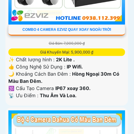
COMBO 4 CAMERA EZVIZ QUAY XOAY NGOÀI TRỜI
Giá Bán: 7,000,000 ₫
Giá Khuyến Mại: 5,900,000 ₫
✨ Chất lượng hình :
2K Lite .
👍 Công Nghệ Sử Dụng :
IP Wifi.
🌙 Khoảng Cách Ban Đêm :
Hồng Ngoại 30m Có
Màu Ban Ðêm.
🕉️ Cấu Tạo Camera
IP67 xoay 360.
️📡 Ưu Điểm :
Thu Âm Và Loa.