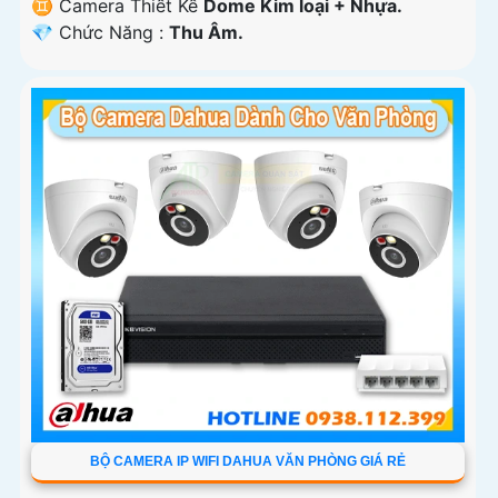
♊ Camera Thiết Kế
Dome Kim loại + Nhựa.
️💎 Chức Năng :
Thu Âm.
BỘ CAMERA IP WIFI DAHUA VĂN PHÒNG GIÁ RẺ