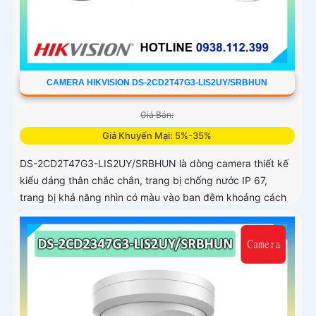
CAMERA HIKVISION DS-2CD2T47G3-LIS2UY/SRBHUN
Giá Bán:
Giá Khuyến Mại: 5%-35%
DS-2CD2T47G3-LIS2UY/SRBHUN là dòng camera thiết kế
kiểu dáng thân chắc chắn, trang bị chống nước IP 67,
trang bị khả năng nhìn có màu vào ban đêm khoảng cách
lên đến 60m, phát hiện chuyển động và phân biệt được
người và phương tiện, ống kính 4