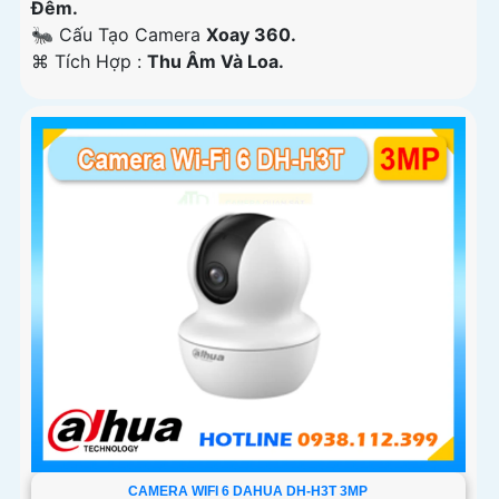
Ðêm.
🐜 Cấu Tạo Camera
Xoay 360.
️⌘ Tích Hợp :
Thu Âm Và Loa.
CAMERA WIFI 6 DAHUA DH-H3T 3MP