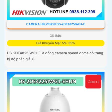
CAMERA HIKVISION DS-2DE4825IWG1-E
Giá Bán:
Giá Khuyến Mại: 5%-35%
DS-2DE4825IWG1-E là dòng camera speed dome có trang
bị độ phân giải 8