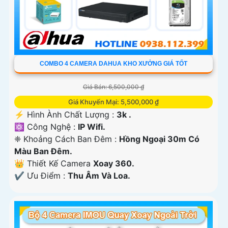
COMBO 4 CAMERA DAHUA KHO XƯỞNG GIÁ TỐT
Giá Bán: 6,500,000 ₫
Giá Khuyến Mại: 5,500,000 ₫
️⚡ Hình Ành Chất Lượng :
3k .
⚛️ Công Nghệ :
IP Wifi.
❈ Khoảng Cách Ban Đêm :
Hồng Ngoại 30m Có
Màu Ban Ðêm.
👑 Thiết Kế Camera
Xoay 360.
️✔️ Ưu Điểm :
Thu Âm Và Loa.