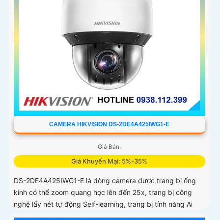
CAMERA HIKVISION DS-2DE4A425IWG1-E
Giá Bán:
Giá Khuyến Mại: 5%-35%
DS-2DE4A425IWG1-E là dòng camera được trang bị ống
kính có thể zoom quang học lên đến 25x, trang bị công
nghệ lấy nét tự động Self-learning, trang bị tính năng Ai
nhận diện chính xác tích hợp AcuSearch khi kết hợp chung