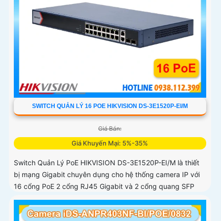
SWITCH QUẢN LÝ 16 POE HIKVISION DS-3E1520P-EI/M
Giá Bán:
Giá Khuyến Mại: 5%-35%
Switch Quản Lý PoE HIKVISION DS-3E1520P-EI/M là thiết
bị mạng Gigabit chuyên dụng cho hệ thống camera IP với
16 cổng PoE 2 cổng RJ45 Gigabit và 2 cổng quang SFP