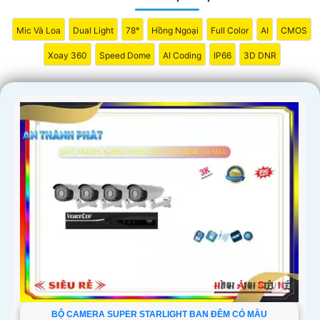
Mic Và Loa
Dual Light
78°
Hồng Ngoại
Full Color
AI
CMOS
Xoay 360
Speed Dome
AI Coding
IP66
3D DNR
BỘ CAMERA SUPER STARLIGHT BAN ĐÊM CÓ MÀU