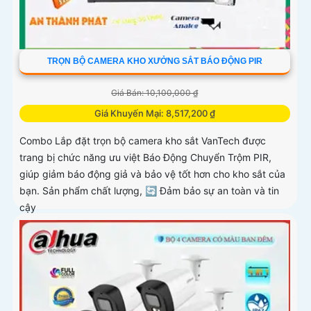
TRỌN BỘ CAMERA KHO XƯỞNG SẮT BÁO ĐỘNG PIR
Giá Bán: 10,100,000 ₫
Giá Khuyến Mại: 8,517,200 ₫
Combo Lắp đặt trọn bộ camera kho sắt VanTech được
trang bị chức năng ưu việt Báo Động Chuyển Trộm PIR,
giúp giảm báo động giả và bảo vệ tốt hơn cho kho sắt của
bạn. Sản phẩm chất lượng, 🔄 Đảm bảo sự an toàn và tin
cậy