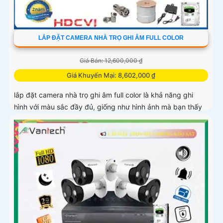
LẮP ĐẶT CAMERA NHÀ TRỌ GHI ÂM FULL COLOR
Giá Bán: 12,600,000 ₫
Giá Khuyến Mại: 8,602,000 ₫
lắp đặt camera nhà trọ ghi âm full color là khả năng ghi
hình với màu sắc đầy đủ, giống như hình ảnh mà bạn thấy
trong thực tế. Điều này giúp bạn nhận biết và phân biệt dễ
dàng các đối tượng một cách chi tiết hơn trong điều kiện
ánh sáng yếu