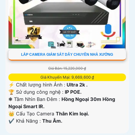
LẮP CAMERA GIÁM SÁT DÂY CHUYỀN NHÀ XƯỞNG
Giá Bán: 15,220,000 ₫
Giá Khuyến Mại: 9,669,600 ₫
️⚡ Chất lượng hình Ảnh :
Ultra 2k .
🏆 Sử dụng công nghệ :
IP POE.
❃ Tầm Nhìn Ban Đêm :
Hồng Ngoại 30m Hồng
Ngoại Smart IR.
👑 Cấu Tạo Camera
Thân Kim loại.
️✔️ Khả Năng :
Thu Âm.