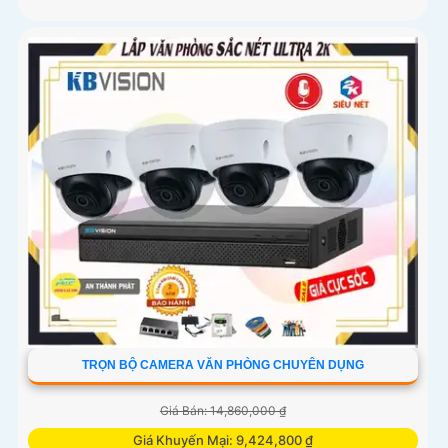
TRỌN BỘ CAMERA VĂN PHÒNG CHUYÊN DỤNG
Giá Bán: 14,860,000 ₫
Giá Khuyến Mại: 9,424,800 ₫