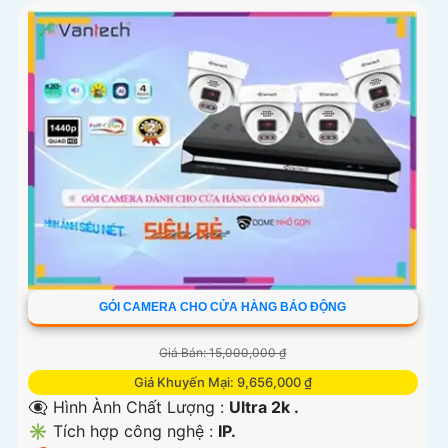
GÓI CAMERA CHO CỬA HÀNG BÁO ĐỘNG
Giá Bán: 15,000,000 ₫
Giá Khuyến Mại: 9,656,000 ₫
👁️‍🗨 Hình Ành Chất Lượng :
Ultra 2k .
✳️ Tích hợp công nghệ :
IP.