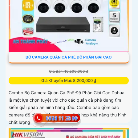
BỘ CAMERA QUÁN CÀ PHÊ ĐỘ PHÂN GIẢI CAO
Giá Bán: 10,500,000 ₫
Giá Khuyến Mại: 8,200,000 ₫
Combo Bộ Camera Quán Cà Phê Độ Phân Giải Cao Dahua
là một lựa chọn tuyệt vời cho các quán cà phê đang tìm
kiếm giải pháp an ninh hàng đầu. Combo bao gồm các
camera độ phân giải cao, được tích hợp khả năng thu hình
chất lượng