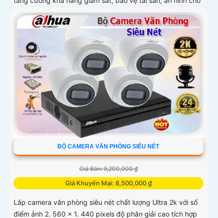
tăng cường khả năng giám sát, bảo vệ tài sản, an ninh cho
khách hàng, cửa hàng và nhân viên của quán. Ngoài ra
còn có thể...
BỘ CAMERA VĂN PHÒNG SIÊU NÉT
Giá Bán: 9,200,000 ₫
Giá Khuyến Mại: 8,500,000 ₫
Lắp camera văn phòng siêu nét chất lượng Ultra 2k với số
điểm ảnh 2. 560 x 1. 440 pixels độ phân giải cao tích hợp