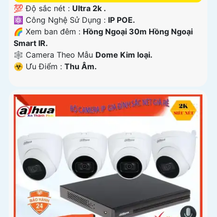
💯 Độ sắc nét :
Ultra 2k .
⚛️ Công Nghệ Sử Dụng :
IP POE.
🌈 Xem ban đêm :
Hồng Ngoại 30m Hồng Ngoại
Smart IR.
🕸️ Camera Theo Mẫu
Dome Kim loại.
️☣️ Ưu Điểm :
Thu Âm.