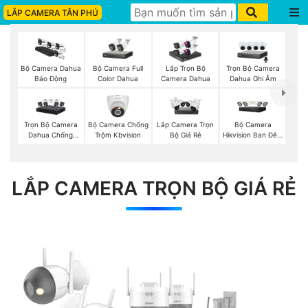
LẮP CAMERA TÂN PHÚ
Bộ Camera Full
Trọn Bộ Camera
Bộ Camera Dahua
Lắp Trọn Bộ
Color Dahua
Dahua Ghi Âm
Báo Động
Camera Dahua
Trọn Bộ Camera
Bộ Camera Chống
Bộ Camera
Lắp Camera Trọn
Dahua Chống
Trộm Kbvision
Hikvision Ban Đêm
Bộ Giá Rẻ
Trộm
Có Màu
LẮP CAMERA TRỌN BỘ GIÁ RẺ