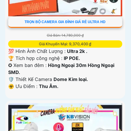
TRỌN BỘ CAMERA GIA ĐÌNH GIÁ RẺ ULTRA HD
Giá Bán: 14,780,000 ₫
Giá Khuyến Mại: 9,370,400 ₫
💯 Hình Ành Chất Lượng :
Ultra 2k .
🏆 Tích hợp công nghệ :
IP POE.
✪ Xem ban đêm :
Hồng Ngoại 30m Hồng Ngoại
SMD.
🛡 Thiết Kế Camera
Dome Kim loại.
️☣️ Ưu Điểm :
Thu Âm.