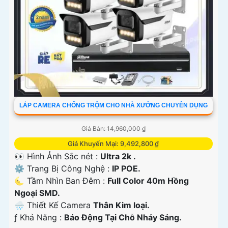
LẮP CAMERA CHỐNG TRỘM CHO NHÀ XƯỞNG CHUYÊN DỤNG
Giá Bán: 14,960,000 ₫
Giá Khuyến Mại: 9,492,800 ₫
👀 Hình Ảnh Sắc nét :
Ultra 2k .
⚙ Trang Bị Công Nghệ :
IP POE.
🌜 Tầm Nhìn Ban Đêm :
Full Color 40m Hồng
Ngoại SMD.
🌧️ Thiết Kế Camera
Thân Kim loại.
️ƒ Khả Năng :
Báo Động Tại Chỗ Nháy Sáng.