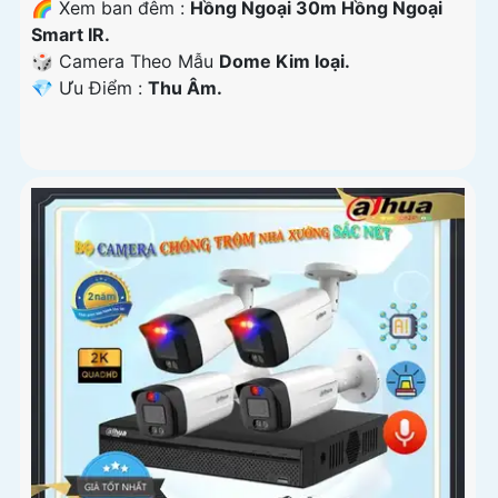
🌈 Xem ban đêm :
Hồng Ngoại 30m Hồng Ngoại
Smart IR.
🎲 Camera Theo Mẫu
Dome Kim loại.
️💎 Ưu Điểm :
Thu Âm.