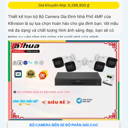
Giá Khuyến Mại: 9,288,800 ₫
Thiết kế trọn bộ Bộ Camera Gia Đình Nhà Phố 4MP của
KBvision là sự lựa chọn hoàn hảo cho gia đình bạn. Với mẫu
mã đa dạng và chất lượng hình ảnh sáng đẹp, bạn sẽ có
thêm sự yên tâm khi giám sát ngôi nhà của mình
BỘ CAMERA BẾN XE ĐỘ PHÂN GIẢI CAO