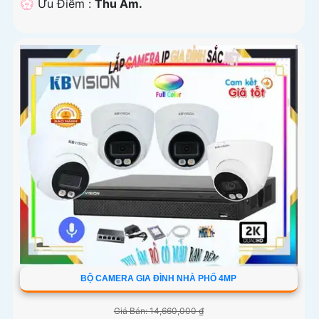
️💮 Ưu Điểm :
Thu Âm.
BỘ CAMERA GIA ĐÌNH NHÀ PHỐ 4MP
Giá Bán: 14,660,000 ₫