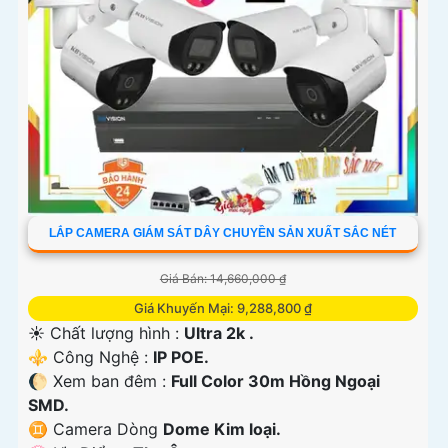
LẮP CAMERA GIÁM SÁT DÂY CHUYỀN SẢN XUẤT SẮC NÉT
Giá Bán: 14,660,000 ₫
Giá Khuyến Mại: 9,288,800 ₫
☀️ Chất lượng hình :
Ultra 2k .
⚜️ Công Nghệ :
IP POE.
🌔 Xem ban đêm :
Full Color 30m Hồng Ngoại
SMD.
♊ Camera Dòng
Dome Kim loại.