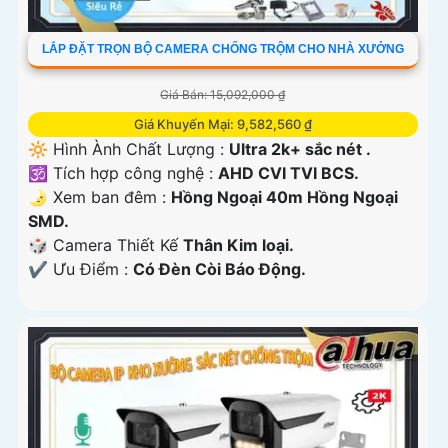
LẮP ĐẶT TRỌN BỘ CAMERA CHỐNG TRỘM CHO NHÀ XƯỞNG
Giá Bán: 15,092,000 ₫
Giá Khuyến Mại: 9,582,560 ₫
🔆 Hình Ành Chất Lượng :
Ultra 2k+ sắc nét .
🕉️ Tích hợp công nghệ :
AHD CVI TVI BCS.
🌛 Xem ban đêm :
Hồng Ngoại 40m Hồng Ngoại
SMD.
🎲 Camera Thiết Kế
Thân Kim loại.
️✔️ Ưu Điểm :
Có Ðèn Còi Báo Động.