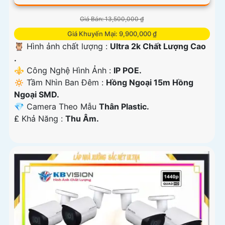
Giá Bán: 13,500,000 ₫
Giá Khuyến Mại: 9,900,000 ₫
🦉 Hình ảnh chất lượng :
Ultra 2k Chất Lượng Cao
.
⚜️ Công Nghệ Hình Ảnh :
IP POE.
🔅 Tầm Nhìn Ban Đêm :
Hồng Ngoại 15m Hồng
Ngoại SMD.
💎 Camera Theo Mẫu
Thân Plastic.
️₤ Khả Năng :
Thu Âm.