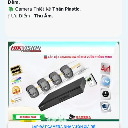
Ðêm.
🐉️ Camera Thiết Kế
Thân Plastic.
️ƒ Ưu Điểm :
Thu Âm.
LẮP ĐẶT CAMERA NHÀ VƯỜN GIÁ RẺ