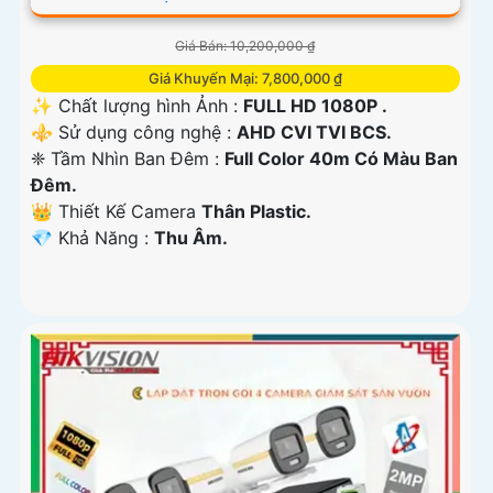
Giá Bán: 10,200,000 ₫
Giá Khuyến Mại: 7,800,000 ₫
✨ Chất lượng hình Ảnh :
FULL HD 1080P .
⚜️ Sử dụng công nghệ :
AHD CVI TVI BCS.
❈ Tầm Nhìn Ban Đêm :
Full Color 40m Có Màu Ban
Ðêm.
👑 Thiết Kế Camera
Thân Plastic.
️💎 Khả Năng :
Thu Âm.