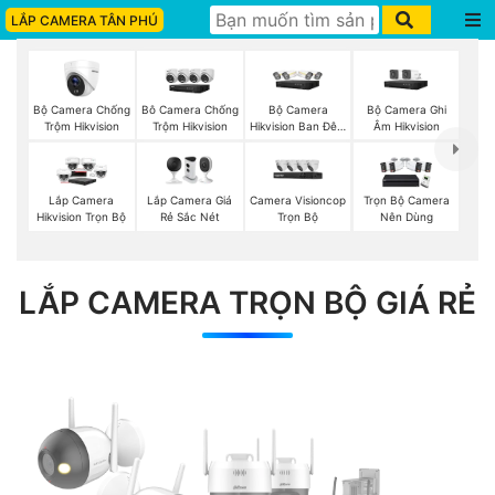
LẮP CAMERA TÂN PHÚ
Bộ Camera Chống
Bộ Camera
Bộ Camera Ghi
Bô Camera Chống
Trộm Hikvision
Hikvision Ban Đêm
Âm Hikvision
Trộm Hikvision
Có Màu
Lắp Camera Giá
Camera Visioncop
Lắp Camera
Trọn Bộ Camera
Rẻ Sắc Nét
Trọn Bộ
Hikvision Trọn Bộ
Nên Dùng
LẮP CAMERA TRỌN BỘ GIÁ RẺ