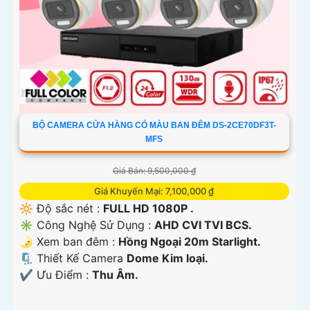
BỘ CAMERA CỬA HÀNG CÓ MÀU BAN ĐÊM DS-2CE70DF3T-
MFS
Giá Bán: 9,500,000 ₫
Giá Khuyến Mại: 7,100,000 ₫
🔆 Độ sắc nét :
FULL HD 1080P .
✳️ Công Nghệ Sử Dụng :
AHD CVI TVI BCS.
🌛 Xem ban đêm :
Hồng Ngoại 20m Starlight.
🗜️ Thiết Kế Camera
Dome Kim loại.
️✔️ Ưu Điểm :
Thu Âm.