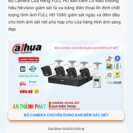
Bộ Camera Cửa Hàng FULL HD Ban Đêm Có Màu thương
hiệu hikvision giám sát từ xa bằng điên thoại ổn định chất
lượng hình ảnh FULL HD 1080 giám sát ngày và đêm đều
cho hình ảnh sắt nét phù hợp cho cửa hàng hình ảnh sáng
đẹp
BỘ CAMERA CHUYÊN DỤNG BAN ĐÊM SẮC NÉT
Giá Bán: 8,400,000 ₫