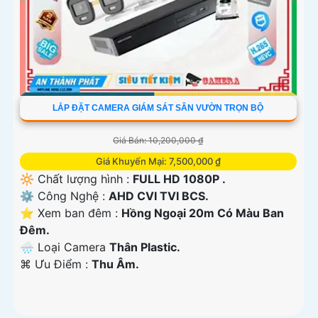
LẮP ĐẶT CAMERA GIÁM SÁT SÂN VƯỜN TRỌN BỘ
Giá Bán: 10,200,000 ₫
Giá Khuyến Mại: 7,500,000 ₫
🔆 Chất lượng hình :
FULL HD 1080P .
⚙ Công Nghệ :
AHD CVI TVI BCS.
⭐ Xem ban đêm :
Hồng Ngoại 20m Có Màu Ban
Ðêm.
🌧️ Loại Camera
Thân Plastic.
️⌘ Ưu Điểm :
Thu Âm.