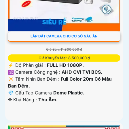
LẮP ĐẶT CAMERA CHO CƠ SỞ NẤU ĂN
Giá Bán: 11,300,000 ₫
Giá Khuyến Mại: 8,500,000 ₫
️⚡ Độ Phân giải :
FULL HD 1080P .
🕉️ Camera Công nghệ :
AHD CVI TVI BCS.
🔅 Tầm Nhìn Ban Đêm :
Full Color 20m Có Màu
Ban Ðêm.
💎 Cấu Tạo Camera
Dome Plastic.
️✤ Khả Năng :
Thu Âm.