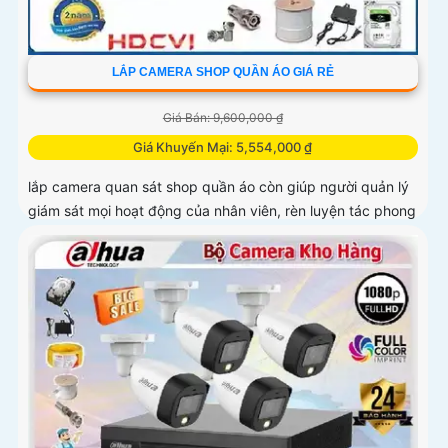
LẮP CAMERA SHOP QUẦN ÁO GIÁ RẺ
Giá Bán: 9,600,000 ₫
Giá Khuyến Mại: 5,554,000 ₫
lắp camera quan sát shop quần áo còn giúp người quản lý
giám sát mọi hoạt động của nhân viên, rèn luyện tác phong
làm việc nghiêm túc cho nhân viên, tăng cường công tác
bảo vệ an...