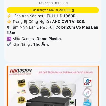
Giá Bán: 13,500,000 ₫
Giá Khuyến Mại: 9,200,000 ₫
️⚡ Hình Ảnh Sắc nét :
FULL HD 1080P .
⚜️ Trang Bị Công Nghệ :
AHD CVI TVI BCS.
❃ Tầm Nhìn Ban Đêm :
Full Color 20m Có Màu Ban
Ðêm.
🕉️ Mẫu Camera
Dome Plastic.
️✔️ Khả Năng :
Thu Âm.