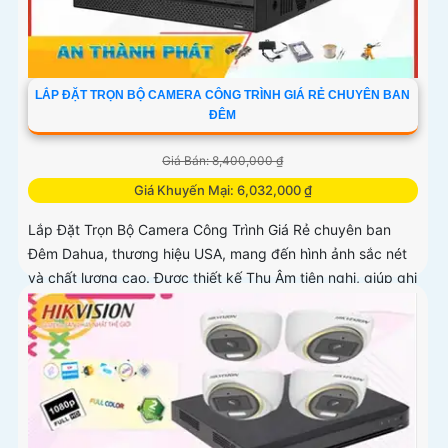
LẮP ĐẶT TRỌN BỘ CAMERA CÔNG TRÌNH GIÁ RẺ CHUYÊN BAN
ĐÊM
Giá Bán: 8,400,000 ₫
Giá Khuyến Mại: 6,032,000 ₫
Lắp Đặt Trọn Bộ Camera Công Trình Giá Rẻ chuyên ban
Đêm Dahua, thương hiệu USA, mang đến hình ảnh sắc nét
và chất lượng cao. Được thiết kế Thu Âm tiên nghi, giúp ghi
lại mọi chi tiết quan trọng một cách rõ ràng