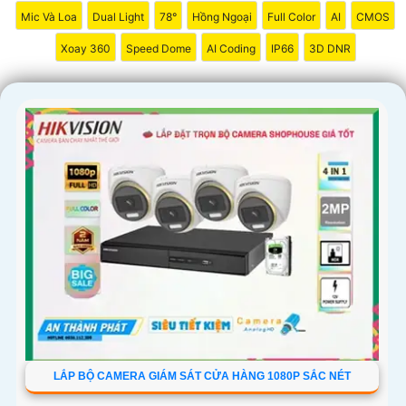
Mic Và Loa
Dual Light
78°
Hồng Ngoại
Full Color
AI
CMOS
Xoay 360
Speed Dome
AI Coding
IP66
3D DNR
LẮP BỘ CAMERA GIÁM SÁT CỬA HÀNG 1080P SẮC NÉT