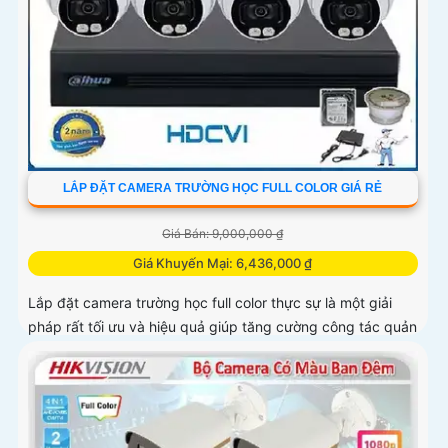
LẮP ĐẶT CAMERA TRƯỜNG HỌC FULL COLOR GIÁ RẺ
Giá Bán: 9,000,000 ₫
Giá Khuyến Mại: 6,436,000 ₫
Lắp đặt camera trường học full color thực sự là một giải
pháp rất tối ưu và hiệu quả giúp tăng cường công tác quản
lý,an ninh trong các trường học hiện nay. Ngoài ra camera
còn...