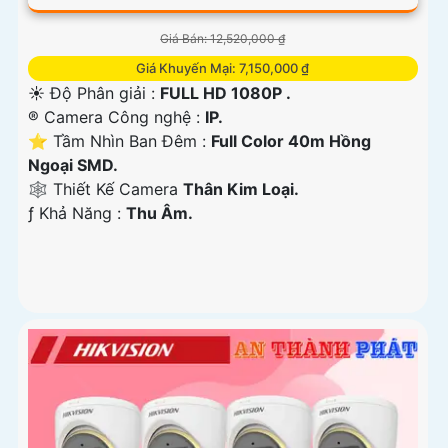
Giá Bán: 12,520,000 ₫
Giá Khuyến Mại: 7,150,000 ₫
☀️ Độ Phân giải :
FULL HD 1080P .
®️ Camera Công nghệ :
IP.
⭐ Tầm Nhìn Ban Đêm :
Full Color 40m Hồng
Ngoại SMD.
🕸️ Thiết Kế Camera
Thân Kim Loại.
️ƒ Khả Năng :
Thu Âm.