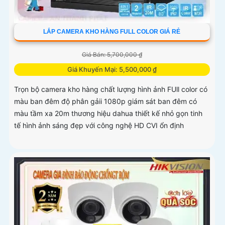
LẮP CAMERA KHO HÀNG FULL COLOR GIÁ RẺ
Giá Bán: 5,700,000 ₫
Giá Khuyến Mại: 5,500,000 ₫
Trọn bộ camera kho hàng chất lượng hình ảnh FUll color có
màu ban đêm độ phân gảii 1080p giám sát ban đêm có
màu tầm xa 20m thương hiệu dahua thiết kế nhỏ gọn tinh
tế hình ảnh sáng đẹp với công nghệ HD CVI ổn định