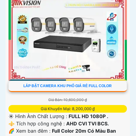
LẮP ĐẶT CAMERA KHU PHỐ GIÁ RẺ FULL COLOR
Giá Bán: 10,600,000 ₫
Giá Khuyến Mại: 8,200,000 ₫
☀️ Hình Ành Chất Lượng :
FULL HD 1080P .
⚜️ Tích hợp công nghệ :
AHD CVI TVI BCS.
🌈 Xem ban đêm :
Full Color 20m Có Màu Ban