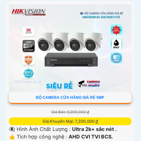
BỘ CAMERA CỬA HÀNG GIÁ RẺ 5MP
Giá Bán: 9,200,000 ₫
Giá Khuyến Mại: 7,200,000 ₫
👁️‍🗨 Hình Ành Chất Lượng :
Ultra 2k+ sắc nét .
👍 Tích hợp công nghệ :
AHD CVI TVI BCS.