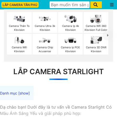
LẮP CAMERA TÂN PHÚ
Camera Thân To
Camera Ultra 3k
Camera Ip 4k
Camera Wifi 360
Kbvision
Kbvision
Kbvision
Kbvision Full Color
Camera Wifi
Camera Chip
Camera Ip POE
Camera 3D DNR
Kbvision
Acusense
Kbvision
Kbvision
LẮP CAMERA STARLIGHT
Dạ chào bạn! Dưới đây là tư vấn về Camera Starlight Có
Màu Ánh Sáng Yếu và giải pháp phù hợp: