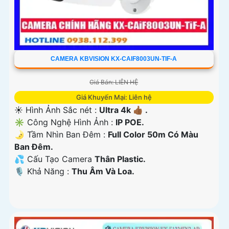
CAMERA KBVISION KX-CAIF8003UN-TIF-A
Giá Bán: LIÊN HỆ
Giá Khuyến Mại: Liên hệ
☀️ Hình Ảnh Sắc nét :
Ultra 4k 👍🏾 .
✳️ Công Nghệ Hình Ảnh :
IP POE.
🌛 Tầm Nhìn Ban Đêm :
Full Color 50m Có Màu
Ban Ðêm.
💦 Cấu Tạo Camera
Thân Plastic.
️🎙 Khả Năng :
Thu Âm Và Loa.