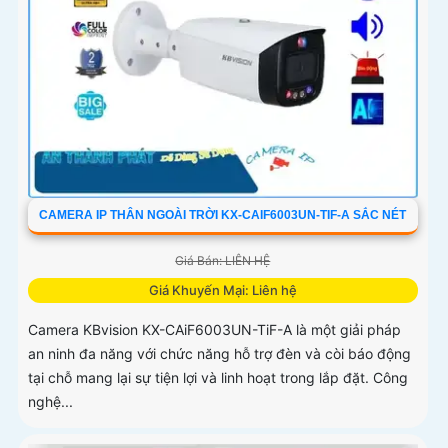
CAMERA IP THÂN NGOÀI TRỜI KX-CAIF6003UN-TIF-A SẮC NÉT
Giá Bán: LIÊN HỆ
Giá Khuyến Mại: Liên hệ
Camera KBvision KX-CAiF6003UN-TiF-A là một giải pháp
an ninh đa năng với chức năng hỗ trợ đèn và còi báo động
tại chỗ mang lại sự tiện lợi và linh hoạt trong lắp đặt. Công
nghệ...