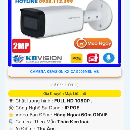
CAMERA KBVISION KX-CAI2005MSN-AB
Giá Bán: LIÊN HỆ
Giá Khuyến Mại: Liên hệ
👁 Chất lượng hình :
FULL HD 1080P .
⚒ Công Nghệ Sử Dụng :
IP POE.
⭐ Video Ban Đêm :
Hồng Ngoại 60m ONVIF.
🗜️ Camera Theo Mẫu
Thân Kim loại.
️➲ Ưu Điểm :
Thu Âm.