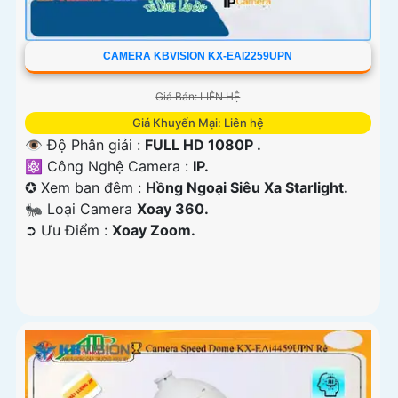
CAMERA KBVISION KX-EAI2259UPN
Giá Bán: LIÊN HỆ
Giá Khuyến Mại: Liên hệ
👁 Độ Phân giải :
FULL HD 1080P .
⚛️ Công Nghệ Camera :
IP.
✪ Xem ban đêm :
Hồng Ngoại Siêu Xa Starlight.
🐜 Loại Camera
Xoay 360.
️➲ Ưu Điểm :
Xoay Zoom.