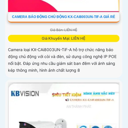
CAMERA BÁO ĐỘNG CHỦ ĐỘNG KX-CAI8003UN-TIF-A GIÁ RẺ
Giá Bán: LIÊN HỆ
Giá Khuyến Mại: LIÊN HỆ
Camera loại KX-CAi8003UN-TiF-A hỗ trợ chức năng báo
động chủ động với còi và đèn, sử dụng công nghệ IP POE
nổi bật. Đáp ứng nhu cầu giám sát ban đêm với ánh sáng
kép thông minh, hình ảnh chất lượng 8