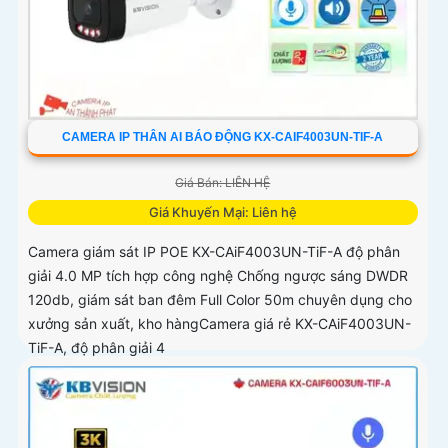
CAMERA IP THÂN AI BÁO ĐỘNG KX-CAIF4003UN-TIF-A
Giá Bán: LIÊN HỆ
Giá Khuyến Mại: Liên hệ
Camera giám sát IP POE KX-CAiF4003UN-TiF-A độ phân
giải 4.0 MP tích hợp công nghệ Chống ngược sáng DWDR
120db, giám sát ban đêm Full Color 50m chuyên dụng cho
xưởng sản xuất, kho hàngCamera giá rẻ KX-CAiF4003UN-
TiF-A, độ phân giải 4