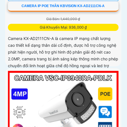
CAMERA IP POE THÂN KBVISION KX-AD2111CN-A
Giá Bán: 1,440,000 ₫
Giá Khuyến Mại: 936,000 ₫
Camera KX-AD2111CN-A là camera IP mạng chất lượng
cao thiết kế dạng thân dài cố định, được hỗ trợ công nghệ
phát hiện người, hỗ trợ ghi hình độ phân giải độ nét cao
2.0MP, camera trang bị ánh sáng kép thông minh cho phép
chuyển đổi linh hoạt giữa chế độ hồng ngoại và led trợ
sáng ban đêm, giúp giám sát bảo vệ an ninh ban đêm một
cách linh hoạt