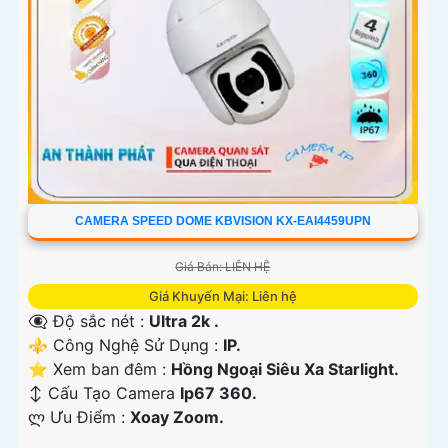
CAMERA SPEED DOME KBVISION KX-EAI4459UPN
Giá Bán: LIÊN HỆ
Giá Khuyến Mại: Liên hệ
👁️‍🗨 Độ sắc nét :
Ultra 2k .
⚜️ Công Nghệ Sử Dụng :
IP.
⭐ Xem ban đêm :
Hồng Ngoại Siêu Xa Starlight.
↕️ Cấu Tạo Camera
Ip67 360.
️ლ Ưu Điểm :
Xoay Zoom.