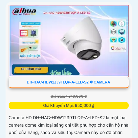
DH-HAC-HDW1239TLQP-A-LED-S2 ✲ CAMERA
Giá Bán: 1,310,000 ₫
Giá Khuyến Mại: 950,000 ₫
Camera HD DH-HAC-HDW1239TLQP-A-LED-S2 là một loại
camera dome kim loại sáng chi tiết phù hợp cho căn hộ nhà
phố, cửa hàng, shop và siêu thị. Camera này có độ phân