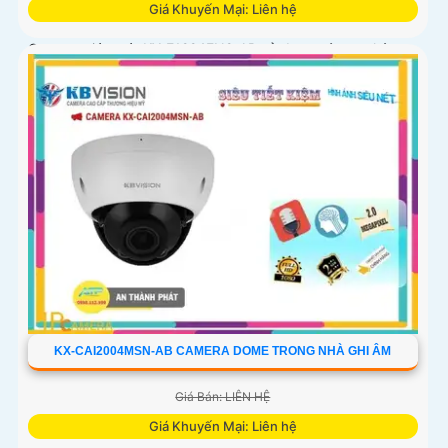
Giá Khuyến Mại: Liên hệ
Camera giám sát KX-E1224FN2-AB sử dụng công nghệ
Starlight tiên tiến, có khả năng giám sát tốt trong môi
trường thiếu ánh sáng. Với độ phân giải HD IP, sản phẩm
này mang lại hình ảnh chất lượng cao, rõ nét
KX-CAI2004MSN-AB CAMERA DOME TRONG NHÀ GHI ÂM
Giá Bán: LIÊN HỆ
Giá Khuyến Mại: Liên hệ