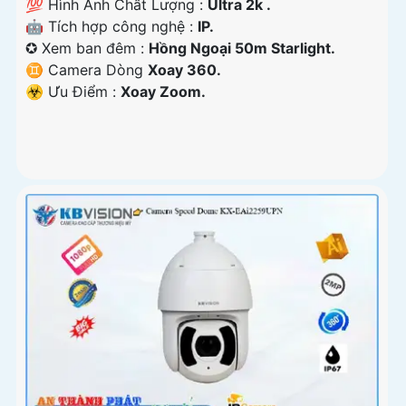
💯 Hình Ành Chất Lượng :
Ultra 2k .
🤖️ Tích hợp công nghệ :
IP.
✪ Xem ban đêm :
Hồng Ngoại 50m Starlight.
♊ Camera Dòng
Xoay 360.
️☣️ Ưu Điểm :
Xoay Zoom.