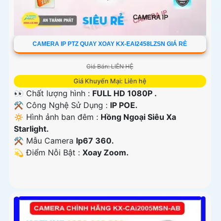
CAMERA IP PTZ QUAY XOAY KX-EAI2458LZSN GIÁ RẺ
Giá Bán: LIÊN HỆ
Giá Khuyến Mại: Liên hệ
👀 Chất lượng hình :
FULL HD 1080P .
⚒ Công Nghệ Sử Dụng :
IP POE.
🔅 Hình ảnh ban đêm :
Hồng Ngoại Siêu Xa
Starlight.
⚒ Mẫu Camera
Ip67 360.
️💫 Điểm Nỗi Bật :
Xoay Zoom.