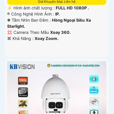
Giá Khuyến Mại: Liên hệ
️⚡ Hình ảnh chất lượng :
FULL HD 1080P .
®️ Công Nghệ Hình Ảnh :
IP.
❃ Tầm Nhìn Ban Đêm :
Hồng Ngoại Siêu Xa
Starlight.
💢 Camera Theo Mẫu
Xoay 360.
️⌘ Khả Năng :
Xoay Zoom.