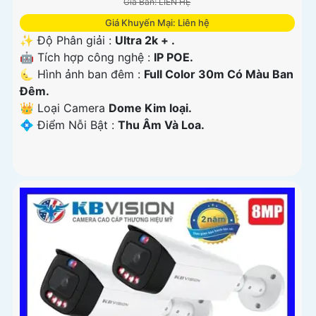
Giá Bán: LIÊN HỆ
Giá Khuyến Mại: Liên hệ
✨ Độ Phân giải :
Ultra 2k + .
🤖️ Tích hợp công nghệ :
IP POE.
🌜 Hình ảnh ban đêm :
Full Color 30m Có Màu Ban
Ðêm.
👑 Loại Camera
Dome Kim loại.
️💠 Điểm Nỗi Bật :
Thu Âm Và Loa.