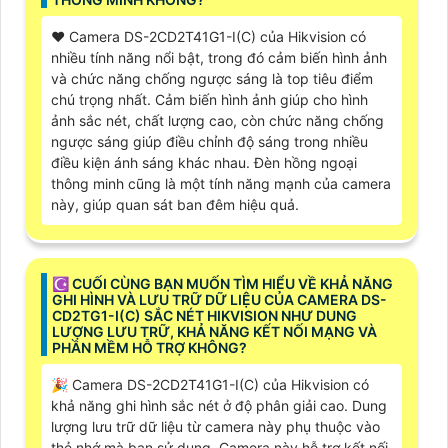
♥️ Camera DS-2CD2T41G1-I(C) của Hikvision có
nhiều tính năng nổi bật, trong đó cảm biến hình ảnh
và chức năng chống ngược sáng là top tiêu điểm
chú trọng nhất. Cảm biến hình ảnh giúp cho hình
ảnh sắc nét, chất lượng cao, còn chức năng chống
ngược sáng giúp điều chỉnh độ sáng trong nhiều
điều kiện ánh sáng khác nhau. Đèn hồng ngoại
thông minh cũng là một tính năng mạnh của camera
này, giúp quan sát ban đêm hiệu quả.
☪ CUỐI CÙNG BẠN MUỐN TÌM HIỂU VỀ KHẢ NĂNG
GHI HÌNH VÀ LƯU TRỮ DỮ LIỆU CỦA CAMERA DS-
CD2TG1-I(C) SẮC NÉT HIKVISION NHƯ DUNG
LƯỢNG LƯU TRỮ, KHẢ NĂNG KẾT NỐI MẠNG VÀ
PHẦN MỀM HỖ TRỢ KHÔNG?
️🎉 Camera DS-2CD2T41G1-I(C) của Hikvision có
khả năng ghi hình sắc nét ở độ phân giải cao. Dung
lượng lưu trữ dữ liệu từ camera này phụ thuộc vào
thẻ nhớ mà bạn sử dụng. Camera này hỗ trợ kết nối