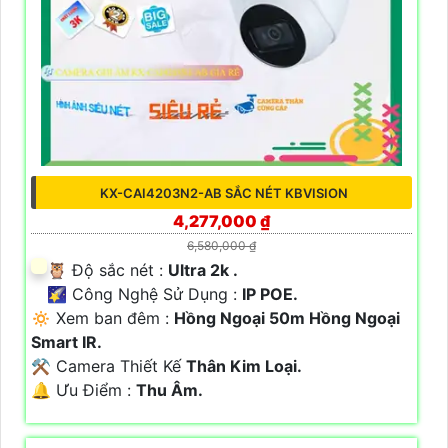
KX-CAI4203N2-AB SẮC NÉT KBVISION
4,277,000 ₫
6,580,000 ₫
🦉 Độ sắc nét :
Ultra 2k .
🌠 Công Nghệ Sử Dụng :
IP POE.
🔅 Xem ban đêm :
Hồng Ngoại 50m Hồng Ngoại
Smart IR.
⚒ Camera Thiết Kế
Thân Kim Loại.
️🔔 Ưu Điểm :
Thu Âm.