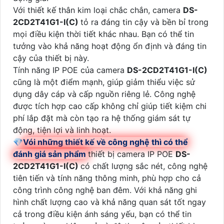
Với thiết kế thân kim loại chắc chắn, camera
DS-
2CD2T41G1-I(C)
tỏ ra đáng tin cậy và bền bỉ trong
mọi điều kiện thời tiết khác nhau. Bạn có thể tin
tưởng vào khả năng hoạt động ổn định và đáng tin
cậy của thiết bị này.
Tính năng IP POE của camera
DS-2CD2T41G1-I(C)
cũng là một điểm mạnh, giúp giảm thiểu việc sử
dụng dây cáp và cấp nguồn riêng lẻ. Công nghệ
được tích hợp cao cấp không chỉ giúp tiết kiệm chi
phí lắp đặt mà còn tạo ra hệ thống giám sát tự
động, tiện lợi và linh hoạt.
💎
Vói những thiết kế về công nghệ thì có thể
đánh giá sản phẩm
thiết bị camera IP POE
DS-
2CD2T41G1-I(C)
có chất lượng sắc nét, công nghệ
tiên tiến và tính năng thông minh, phù hợp cho cả
công trình công nghệ ban đêm. Với khả năng ghi
hình chất lượng cao và khả năng quan sát tốt ngay
cả trong điều kiện ánh sáng yếu, bạn có thể tin