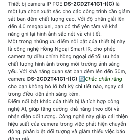
Thiết bị camera IP POE
DS-2CD2T41G1-I(C)
là
một lựa chọn xuất sắc cho các công trình cần giám
sát ban đêm chất lượng cao. Với độ phân giải lên
đến 4.0 megapixel, bạn có thể yên tâm về khả
năng ghi lại hình ảnh sắc nét và chi tiết.
Một trong những ưu điểm nổi bật của thiết bị này
là công nghệ Hồng Ngoại Smart IR, cho phép
camera tự điều chỉnh hồng ngoại để tối ưu hóa
chất lượng hình ảnh trong môi trường ánh sáng
yếu. Với khả năng quan sát ban đêm lên đến 50m,
camera
DS-2CD2T41G1-I(C)
🔄
Chắc chắn rằng
cho bạn không bỏ lỡ bất kỳ chi tiết nào, ngay cả
trong điều kiện ánh sáng kém.
Điểm nổi bật khác của thiết bị là tích hợp công
nghệ AI, giúp tăng cường khả năng theo dõi và
nhận diện đối tượng. Công nghệ này giúp cải thiện
hiệu suất của camera trong việc phát hiện chuyển
động, phân biệt đối tượng và giảm thiểu việc báo
động giả.