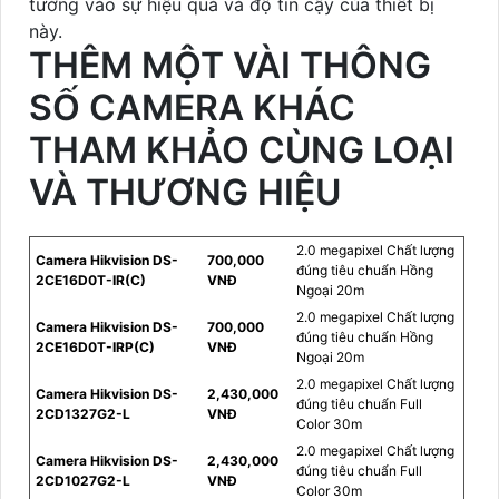
tưởng vào sự hiệu quả và độ tin cậy của thiết bị
này.
THÊM MỘT VÀI THÔNG
SỐ CAMERA KHÁC
THAM KHẢO CÙNG LOẠI
VÀ THƯƠNG HIỆU
2.0 megapixel Chất lượng
Camera Hikvision DS-
700,000
đúng tiêu chuẩn Hồng
2CE16D0T-IR(C)
VNĐ
Ngoại 20m
2.0 megapixel Chất lượng
Camera Hikvision DS-
700,000
đúng tiêu chuẩn Hồng
2CE16D0T-IRP(C)
VNĐ
Ngoại 20m
2.0 megapixel Chất lượng
Camera Hikvision DS-
2,430,000
đúng tiêu chuẩn Full
2CD1327G2-L
VNĐ
Color 30m
2.0 megapixel Chất lượng
Camera Hikvision DS-
2,430,000
đúng tiêu chuẩn Full
2CD1027G2-L
VNĐ
Color 30m