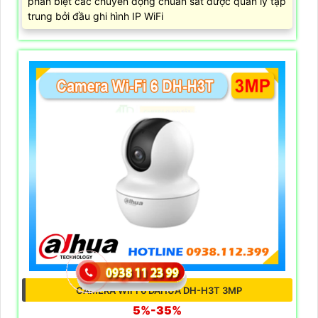
phân biệt các chuyển động chuẩn sát được quản lý tập
trung bởi đầu ghi hình IP WiFi
CAMERA WIFI 6 DAHUA DH-H3T 3MP
5%-35%