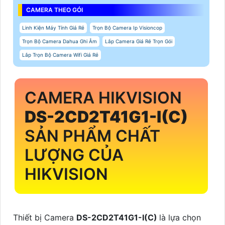
CAMERA THEO GÓI
Linh Kiện Máy Tính Giá Rẻ
Trọn Bộ Camera Ip Visioncop
Trọn Bộ Camera Dahua Ghi Âm
Lắp Camera Giá Rẻ Trọn Gói
Lắp Trọn Bộ Camera Wifi Giá Rẻ
CAMERA HIKVISION
DS-2CD2T41G1-I(C)
SẢN PHẨM CHẤT
LƯỢNG CỦA
HIKVISION
Thiết bị Camera
DS-2CD2T41G1-I(C)
là lựa chọn