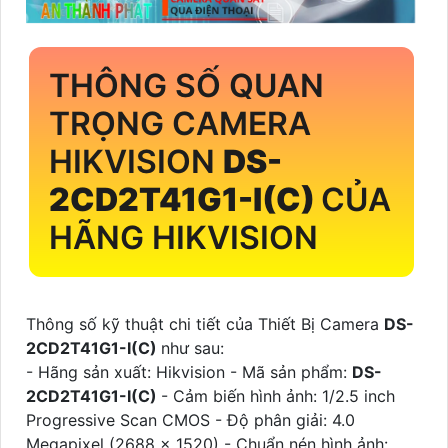
THÔNG SỐ QUAN
TRỌNG CAMERA
HIKVISION
DS-
2CD2T41G1-I(C)
CỦA
HÃNG HIKVISION
Thông số kỹ thuật chi tiết của Thiết Bị Camera
DS-
2CD2T41G1-I(C)
như sau:
- Hãng sản xuất: Hikvision - Mã sản phẩm:
DS-
2CD2T41G1-I(C)
- Cảm biến hình ảnh: 1/2.5 inch
Progressive Scan CMOS - Độ phân giải: 4.0
Megapixel (2688 x 1520) - Chuẩn nén hình ảnh: