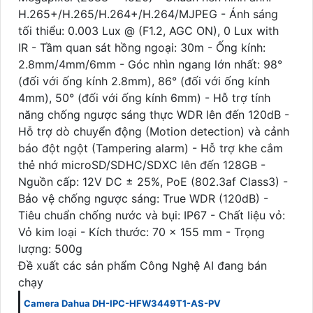
H.265+/H.265/H.264+/H.264/MJPEG - Ánh sáng
tối thiểu: 0.003 Lux @ (F1.2, AGC ON), 0 Lux with
IR - Tầm quan sát hồng ngoại: 30m - Ống kính:
2.8mm/4mm/6mm - Góc nhìn ngang lớn nhất: 98°
(đối với ống kính 2.8mm), 86° (đối với ống kính
4mm), 50° (đối với ống kính 6mm) - Hỗ trợ tính
năng chống ngược sáng thực WDR lên đến 120dB -
Hỗ trợ dò chuyển động (Motion detection) và cảnh
báo đột ngột (Tampering alarm) - Hỗ trợ khe cắm
thẻ nhớ microSD/SDHC/SDXC lên đến 128GB -
Nguồn cấp: 12V DC ± 25%, PoE (802.3af Class3) -
Bảo vệ chống ngược sáng: True WDR (120dB) -
Tiêu chuẩn chống nước và bụi: IP67 - Chất liệu vỏ:
Vỏ kim loại - Kích thước: 70 x 155 mm - Trọng
lượng: 500g
Đề xuất các sản phẩm Công Nghệ AI đang bán
chạy
Camera Dahua DH-IPC-HFW3449T1-AS-PV