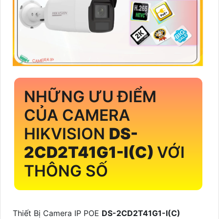
NHỮNG ƯU ĐIỂM
CỦA CAMERA
HIKVISION
DS-
2CD2T41G1-I(C)
VỚI
THÔNG SỐ
Thiết Bị Camera IP POE
DS-2CD2T41G1-I(C)