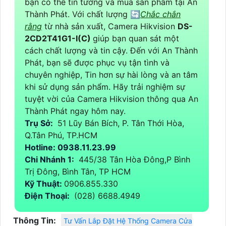
bạn có thể tin tưởng và mua sản phẩm tại An
Thành Phát. Với chất lượng 🔄
Chắc chắn
rằng
từ nhà sản xuất, Camera Hikvision
DS-
2CD2T41G1-I(C)
giúp bạn quan sát một
cách chất lượng và tin cậy. Đến với An Thành
Phát, bạn sẽ được phục vụ tận tình và
chuyên nghiệp, Tin hơn sự hài lòng và an tâm
khi sử dụng sản phẩm. Hãy trải nghiệm sự
tuyệt vời của Camera Hikvision thông qua An
Thành Phát ngay hôm nay.
Trụ Sở:
51 Lũy Bán Bích, P. Tân Thới Hòa,
Q.Tân Phú, TP.HCM
Hotline: 0938.11.23.99
Chi Nhánh 1:
445/38 Tân Hòa Đông,P Bình
Trị Đông, Bình Tân, TP HCM
Kỹ Thuật:
0906.855.330
Điện Thoại:
(028) 6688.4949
Thông Tin:
Tư Vấn Lắp Đặt Hệ Thống Camera Cửa