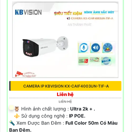
CAMERA IP KBVISION KX-CAIF4003UN-TIF-A
Liên hệ
LIÊN HỆ
🦉 Hình ảnh chất lượng :
Ultra 2k + .
⚜️ Sử dụng công nghệ :
IP POE.
🔦 Xem Được Ban Đêm :
Full Color 50m Có Màu
Ban Ðêm.