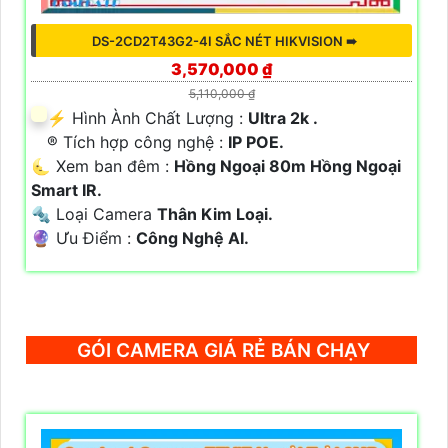
DS-2CD2T43G2-4I SẮC NÉT HIKVISION ➠
3,570,000 ₫
5,110,000 ₫
️⚡ Hình Ành Chất Lượng :
Ultra 2k .
®️ Tích hợp công nghệ :
IP POE.
🌜 Xem ban đêm :
Hồng Ngoại 80m Hồng Ngoại
Smart IR.
🔩 Loại Camera
Thân Kim Loại.
️🔮 Ưu Điểm :
Công Nghệ AI.
GÓI CAMERA GIÁ RẺ BÁN CHẠY