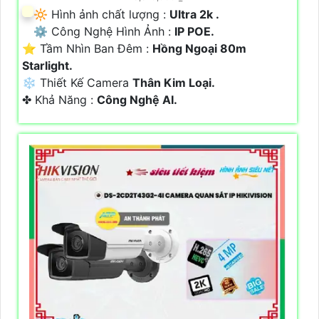
🔆 Hình ảnh chất lượng :
Ultra 2k .
⚙ Công Nghệ Hình Ảnh :
IP POE.
⭐ Tầm Nhìn Ban Đêm :
Hồng Ngoại 80m
Starlight.
❄ Thiết Kế Camera
Thân Kim Loại.
️✤ Khả Năng :
Công Nghệ AI.