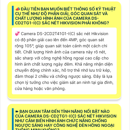
📣 ĐẦU TIÊN BẠN MUỐN BIẾT THÔNG SỐ KỸ THUẬT
CỤ THỂ NHƯ ĐỘ PHÂN GIẢI, GÓC QUAN SÁT VÀ
CHẤT LƯỢNG HÌNH ẢNH CỦA CAMERA DS-
CD2TG1-I(C) SẮC NÉT HIKVISION PHẢI KHÔNG?
💞 Camera DS-2CD2T41G1-I(C) sắc nét Hikvision
có độ phân giải cao lên đến 4MP, góc quan sát
rộng 105°, giúp quan sát toàn cảnh một cách chi
tiết. Chất lượng hình ảnh của camera này rõ nét,
sắc sharp với công nghệ hồng ngoại cao cấp cho
hình ảnh chất lượng ngày đêm. Khả năng nhận diện
chuyển động chính xác, hỗ trợ thẻ nhớ lưu trữ kép,
đàm thoại 2 chiều và chống ngược sáng. Đây là lựa
chọn lý tưởng cho việc giám sát an ninh tại gia đình,
cửa hàng hoặc văn phòng.
➽ BẠN QUAN TÂM ĐẾN TÍNH NĂNG NỔI BẬT NÀO
CỦA CAMERA DS-CD2TG1-I(C) SẮC NÉT HIKVISION
NHƯ CẢM BIẾN HÌNH ẢNH CHỨC NĂNG CHỐNG
NGƯỢC SÁNG HAY CÔNG NGHỆ ĐÈN HỒNG NGOẠI
THÔNG MINH KHÔNG?