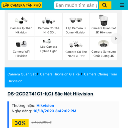
LẮP CAMERA TÂN PHÚ
Camera Ip Thân
Camera Có Thẻ
Lắp Camera IP
Camera Quan Sát
Hikvision
Nhớ SD
Dome Hikvision
2K Hikvision
HIKVISION
Lắp Camera
Hybird Light
Camera Wifi
Camera Samsung
Camera Có Thẻ
Hikvision
Chất Lượng 4K
Nhớ Lưu Trữ
Camera Quan Sát
Camera Hikvision Giá Rẻ
Camera Chống Trộm
Hikvision
DS-2CD2T41G1-I(C) Sắc Nét Hikvision
Thương hiệu:
Hikvision
Ngày đăng:
10/18/2023 3:42:02 PM
30%
2,450,000 ₫