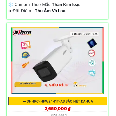
❄ Camera Theo Mẫu
Thân Kim loại.
️➲ Đặt Điểm :
Thu Âm Và Loa.
➠ DH-IPC-HFW2441T-AS SẮC NÉT DAHUA
2,650,000 ₫
3,820,000 ₫