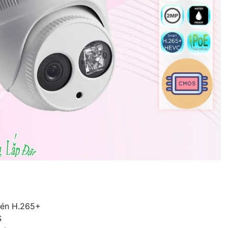
nén H.265+
S