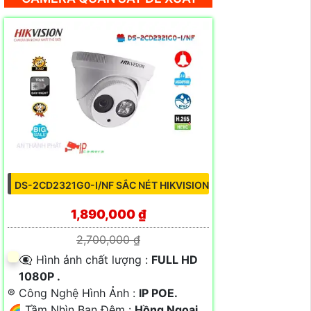
DS-2CD2321G0-I/NF SẮC NÉT HIKVISION
1,890,000 ₫
2,700,000 ₫
👁️‍🗨 Hình ảnh chất lượng :
FULL HD
1080P .
®️ Công Nghệ Hình Ảnh :
IP POE.
🌈 Tầm Nhìn Ban Đêm :
Hồng Ngoại