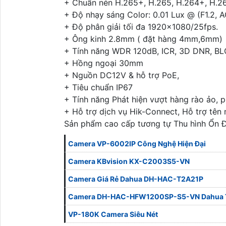
+ Chuẩn nén H.265+, H.265, H.264+, H.2
+ Độ nhạy sáng Color: 0.01 Lux @ (F1.2, 
+ Độ phân giải tối đa 1920x1080/25fps.
+ Ông kinh 2.8mm ( đặt hàng 4mm,6mm)
+ Tính năng WDR 120dB, ICR, 3D DNR, BL
+ Hồng ngoại 30mm
+ Nguồn DC12V & hỗ trợ PoE,
+ Tiêu chuẩn IP67
+ Tính năng Phát hiện vượt hàng rào ảo, 
+ Hỗ trợ dịch vụ Hik-Connect, Hỗ trợ tê
Sản phẩm cao cấp tương tự Thu hình Ổn 
Camera VP-6002IP Công Nghệ Hiện Đại
Camera KBvision KX-C2003S5-VN
Camera Giá Rẻ Dahua DH-HAC-T2A21P
Camera DH-HAC-HFW1200SP-S5-VN Dahua T
VP-180K Camera Siêu Nét