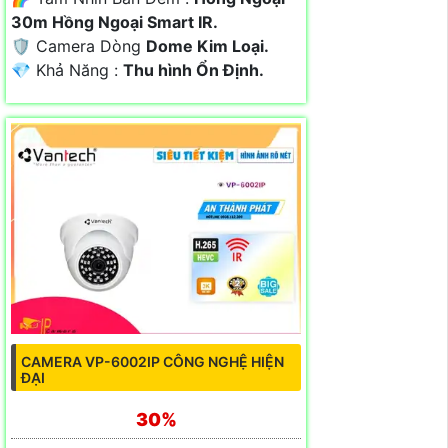
30m Hồng Ngoại Smart IR.
🛡 Camera Dòng
Dome Kim Loại.
️💎 Khả Năng :
Thu hình Ổn Định.
CAMERA VP-6002IP CÔNG NGHỆ HIỆN
ĐẠI
30%