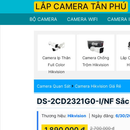
LẮP CAMERA TÂN PHÚ
BỘ CAMERA
CAMERA WIFI
CAMERA I
Lắp 
Camera Ip Thân
Camera Chống
H
Full Color
Trộm Hikvision
Hikvision
Camera Quan Sát
Camera Hikvision Giá Rẻ
DS-2CD2321G0-I/NF Sắc 
Thương hiệu:
Hikvision
Ngày đăng:
6/30/2
1,890,000 ₫
2,700,000 ₫