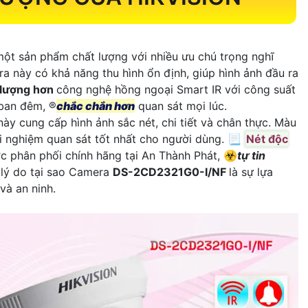
một sản phẩm chất lượng với nhiều ưu chú trọng nghĩ
a này có khả năng thu hình ổn định, giúp hình ảnh đầu ra
 lượng hơn
công nghệ hồng ngoại Smart IR với công suất
ban đêm, ®️
chắc chắn hơn
quan sát mọi lúc.
này cung cấp hình ảnh sắc nét, chi tiết và chân thực. Màu
rải nghiệm quan sát tốt nhất cho người dùng. 📃
Nét độc
 phân phối chính hãng tại An Thành Phát, ☣️
tự tin
 lý do tại sao Camera
DS-2CD2321G0-I/NF
là sự lựa
và an ninh.