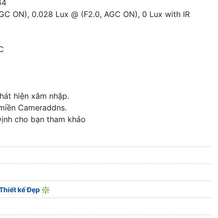
64
AGC ON), 0.028 Lux @ (F2.0, AGC ON), 0 Lux with IR
C
phát hiện xâm nhập.
n miền Cameraddns.
Định cho bạn tham khảo
hiết kế Đẹp ❇