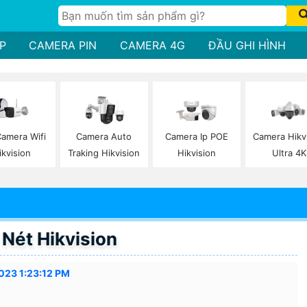
P
CAMERA PIN
CAMERA 4G
ĐẦU GHI HÌNH
Camera Wifi
Camera Auto
Camera Ip POE
Camera Hikv
ikvision
Traking Hikvision
Hikvision
Ultra 4K
Nét Hikvision
023 1:23:12 PM