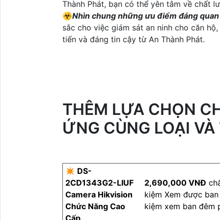
Thành Phát, bạn có thể yên tâm về chất lư
☣️
Nhìn chung những ưu điểm đáng qua
sắc cho việc giám sát an ninh cho căn hộ,
tiến và đáng tin cậy từ An Thành Phát.
THÊM LỰA CHỌN CH
ỨNG CÙNG LOẠI VÀ
✴ DS-
2CD1343G2-LIUF
2,690,000 VNĐ
chấ
Camera Hikvision
kiệm Xem được ban 
Chức Năng Cao
kiệm xem ban đêm p
Cấp