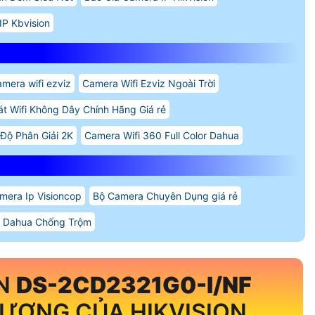
IP Kbvision
amera wifi ezviz
Camera Wifi Ezviz Ngoài Trời
t Wifi Không Dây Chính Hãng Giá rẻ
 Độ Phân Giải 2K
Camera Wifi 360 Full Color Dahua
mera Ip Visioncop
Bộ Camera Chuyên Dụng giá rẻ
a Dahua Chống Trộm
ON
DS-2CD2321G0-I/NF
ƯỢNG CỦA HIKVISION