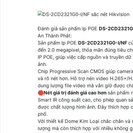
Đánh giá sản phẩm Ip POE
DS-2CD2321G
An Thành Phát:
Sản phẩm Ip POE
DS-2CD2321G0-I/NF
củ
đến 2.0 megapixel, thỏa mãn đúng tiêu c
IP POE, giúp việc cấp nguồn và truyền dữ
ảnh.
Chip Progressive Scan CMOS giúp camera c
và rõ nét hơn. Hỗ trợ nén video H.265+/H
dung lượng file video mà vẫn giữ được ch
🛑
Nét giá trị đánh giá cao hơn
sản phẩm n
Smart IR công suất cao, cho phép quan s
được chất lượng hình ảnh. Đây thích hợp 
phố.
Với thiết kế Dome Kim Loại chắc chắn và 
lượng mà còn thích hợp với nhiều không g