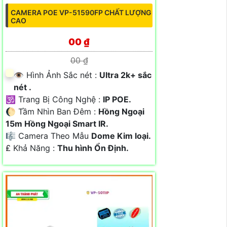
CAMERA POE VP-51590FP CHẤT LƯỢNG
CAO
00 ₫
00 ₫
👁 Hình Ảnh Sắc nét :
Ultra 2k+ sắc
nét .
🕉️ Trang Bị Công Nghệ :
IP POE.
🌔 Tầm Nhìn Ban Đêm :
Hồng Ngoại
15m Hồng Ngoại Smart IR.
🎼️ Camera Theo Mẫu
Dome Kim loại.
️₤ Khả Năng :
Thu hình Ổn Định.