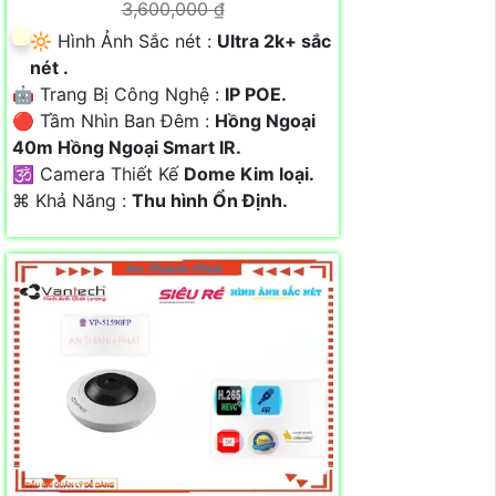
3,600,000 ₫
🔆 Hình Ảnh Sắc nét :
Ultra 2k+ sắc
nét .
🤖️ Trang Bị Công Nghệ :
IP POE.
🔴 Tầm Nhìn Ban Đêm :
Hồng Ngoại
40m Hồng Ngoại Smart IR.
🕉️ Camera Thiết Kế
Dome Kim loại.
️⌘ Khả Năng :
Thu hình Ổn Định.