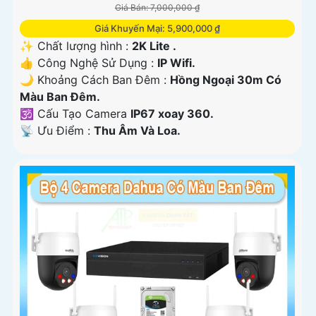
Giá Bán: 7,000,000 ₫
Giá Khuyến Mại: 5,900,000 ₫
✨ Chất lượng hình :
2K Lite .
👍 Công Nghệ Sử Dụng :
IP Wifi.
🌙 Khoảng Cách Ban Đêm :
Hồng Ngoại 30m Có
Màu Ban Ðêm.
🕉️ Cấu Tạo Camera
IP67 xoay 360.
️📡 Ưu Điểm :
Thu Âm Và Loa.