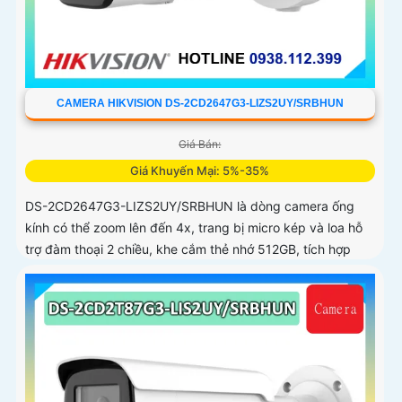
CAMERA HIKVISION DS-2CD2647G3-LIZS2UY/SRBHUN
Giá Bán:
Giá Khuyến Mại: 5%-35%
DS-2CD2647G3-LIZS2UY/SRBHUN là dòng camera ống
kính có thể zoom lên đến 4x, trang bị micro kép và loa hỗ
trợ đàm thoại 2 chiều, khe cắm thẻ nhớ 512GB, tích hợp
công nghệ AI trong việc cân bằng màu sáng trong điều
kiện ánh sáng yếu, ống kính có độ phân giải 4