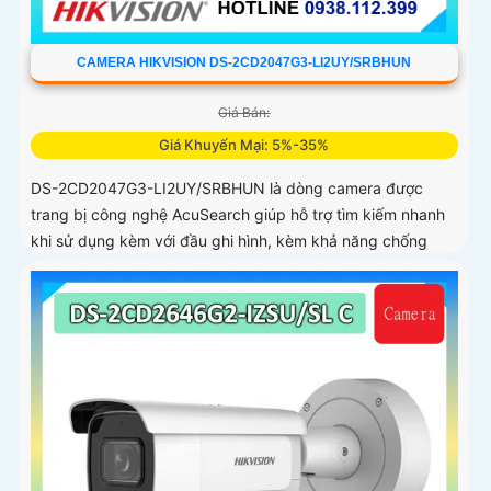
CAMERA HIKVISION DS-2CD2047G3-LI2UY/SRBHUN
Giá Bán:
Giá Khuyến Mại: 5%-35%
DS-2CD2047G3-LI2UY/SRBHUN là dòng camera được
trang bị công nghệ AcuSearch giúp hỗ trợ tìm kiếm nhanh
khi sử dụng kèm với đầu ghi hình, kèm khả năng chống
ngược sáng WDR 130dB, trang bị micro kép và loa hỗ trợ
đàm thoại 2 chiều, ống kính 4