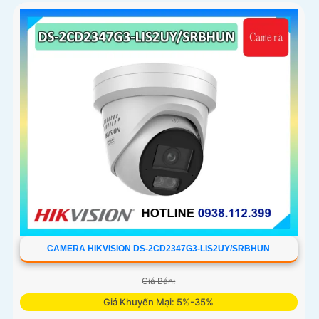
lên đến 60m, phát hiện chuyển động và phân biệt được
người và phương tiện, ống kính 4
CAMERA HIKVISION DS-2CD2347G3-LIS2UY/SRBHUN
Giá Bán:
Giá Khuyến Mại: 5%-35%