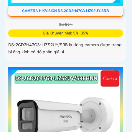
CAMERA HIKVISION DS-2CD2H47G3-LIZS2UY/SRB
Giá Bán:
Giá Khuyến Mại: 5%-35%
DS-2CD2H47G3-LIZS2UY/SRB là dòng camera được trang
bị ống kính có độ phân giải 4