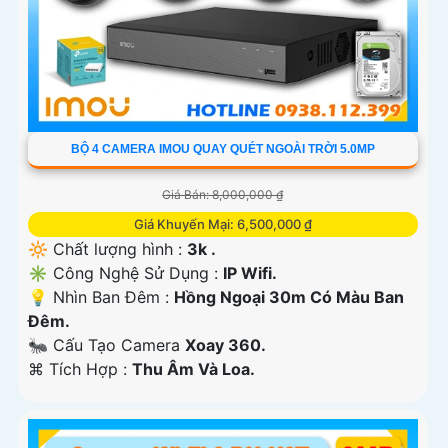
BỘ 4 CAMERA IMOU QUAY QUÉT NGOÀI TRỜI 5.0MP
Giá Bán: 8,000,000 ₫
Giá Khuyến Mại: 6,500,000 ₫
🔆 Chất lượng hình :
3k .
✳️ Công Nghệ Sử Dụng :
IP Wifi.
💡 Nhìn Ban Đêm :
Hồng Ngoại 30m Có Màu Ban
Ðêm.
🐜 Cấu Tạo Camera
Xoay 360.
️⌘ Tích Hợp :
Thu Âm Và Loa.