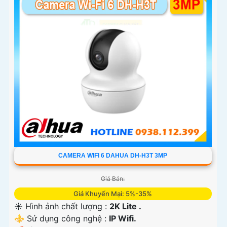
CAMERA WIFI 6 DAHUA DH-H3T 3MP
Giá Bán:
Giá Khuyến Mại: 5%-35%
☀️ Hình ảnh chất lượng :
2K Lite .
⚜️ Sử dụng công nghệ :
IP Wifi.