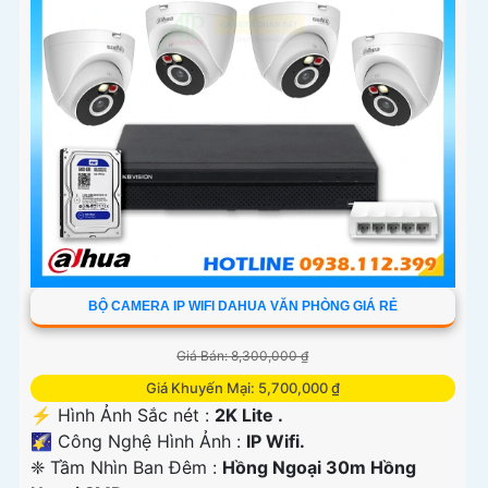
BỘ CAMERA IP WIFI DAHUA VĂN PHÒNG GIÁ RẺ
Giá Bán: 8,300,000 ₫
Giá Khuyến Mại: 5,700,000 ₫
️⚡ Hình Ảnh Sắc nét :
2K Lite .
🌠 Công Nghệ Hình Ảnh :
IP Wifi.
❈ Tầm Nhìn Ban Đêm :
Hồng Ngoại 30m Hồng