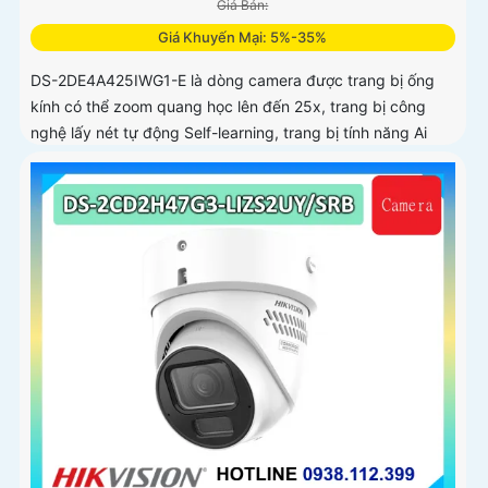
Giá Bán:
Giá Khuyến Mại: 5%-35%
DS-2DE4A425IWG1-E là dòng camera được trang bị ống
kính có thể zoom quang học lên đến 25x, trang bị công
nghệ lấy nét tự động Self-learning, trang bị tính năng Ai
nhận diện chính xác tích hợp AcuSearch khi kết hợp chung
với đầu ghi hình, nhìn ban đêm bằng hồng ngoại 50m