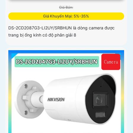
Giá Bán:
Giá Khuyến Mại: 5%-35%
DS-2CD2087G3-LI2UY/SRBHUN là dòng camera được
trang bị ống kính có độ phân giải 8