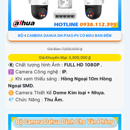
BỘ 4 CAMERA DAHUA DH-P3AS-PV CÓ MÀU BAN ĐÊM
Giá Bán: 7,000,000 ₫
Giá Khuyến Mại: 5,900,000 ₫
👁️‍🗨 Chất lượng hình Ảnh :
FULL HD 1080P .
🕉️ Camera Công nghệ :
IP.
🌛 Khi xem thiếu sáng :
Hồng Ngoại 10m Hồng
Ngoại SMD.
♊ Camera Thiết Kế
Dome Kim loại + Nhựa.
️💎 Chức Năng :
Thu Âm.