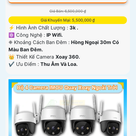
Giá Bán: 6,500,000 ₫
Giá Khuyến Mại: 5,500,000 ₫
️⚡ Hình Ành Chất Lượng :
3k .
⚛️ Công Nghệ :
IP Wifi.
❈ Khoảng Cách Ban Đêm :
Hồng Ngoại 30m Có
Màu Ban Ðêm.
👑 Thiết Kế Camera
Xoay 360.
️✔️ Ưu Điểm :
Thu Âm Và Loa.