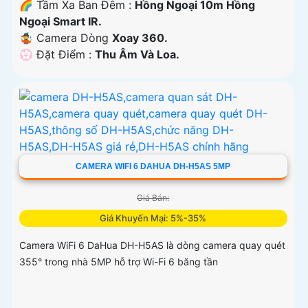
🌈 Tầm Xa Ban Đêm :
Hồng Ngoại 10m Hồng
Ngoại Smart IR.
🤹 Camera Dòng
Xoay 360.
️💮 Đặt Điểm :
Thu Âm Và Loa.
CAMERA WIFI 6 DAHUA DH-H5AS 5MP
Giá Bán:
Giá Khuyến Mại: 5%-35%
Camera WiFi 6 DaHua DH-H5AS là dòng camera quay quét
355° trong nhà 5MP hỗ trợ Wi-Fi 6 băng tần