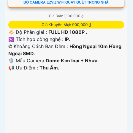
BỘ CAMERA EZVIZ WIFI QUAY QUÉT TRONG NHÀ
Giá Bán: 1,100,000 ₫
Giá Khuyến Mại: 900,000 ₫
🔅 Độ Phân giải :
FULL HD 1080P .
🕉️ Tích hợp công nghệ :
IP.
❂ Khoảng Cách Ban Đêm :
Hồng Ngoại 10m Hồng
Ngoại SMD.
🛡 Mẫu Camera
Dome Kim loại + Nhựa.
️📢 Ưu Điểm :
Thu Âm.