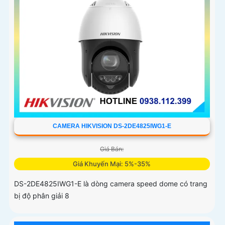
CAMERA HIKVISION DS-2DE4825IWG1-E
Giá Bán:
Giá Khuyến Mại: 5%-35%
DS-2DE4825IWG1-E là dòng camera speed dome có trang
bị độ phân giải 8