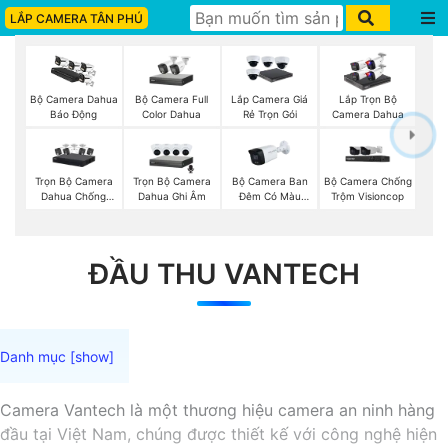
LẮP CAMERA TÂN PHÚ
Bộ Camera Full
Bộ Camera Dahua
Lắp Camera Giá
Lắp Trọn Bộ
Color Dahua
Báo Động
Rẻ Trọn Gói
Camera Dahua
Trọn Bộ Camera
Trọn Bộ Camera
Bộ Camera Ban
Bộ Camera Chống
Dahua Chống
Dahua Ghi Âm
Đêm Có Màu
Trộm Visioncop
Trộm
Kbvision
ĐẦU THU VANTECH
Camera Vantech là một thương hiệu camera an ninh hàng
đầu tại Việt Nam, chúng được thiết kế với công nghệ hiện