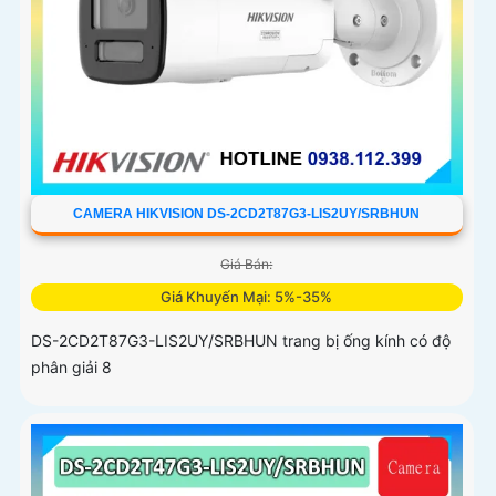
CAMERA HIKVISION DS-2CD2T87G3-LIS2UY/SRBHUN
Giá Bán:
Giá Khuyến Mại: 5%-35%
DS-2CD2T87G3-LIS2UY/SRBHUN trang bị ống kính có độ
phân giải 8