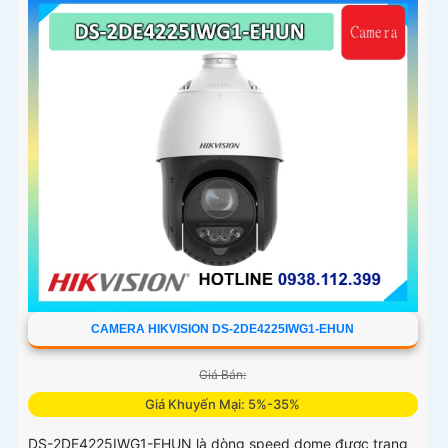
CAMERA HIKVISION DS-2DE4225IWG1-EHUN
Giá Bán:
Giá Khuyến Mại: 5%-35%
DS-2DE4225IWG1-EHUN là dòng speed dome được trang