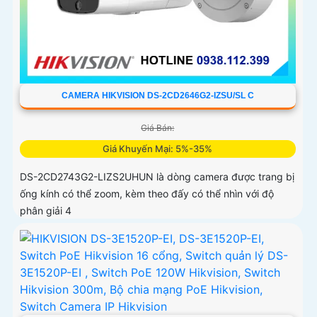
CAMERA HIKVISION DS-2CD2646G2-IZSU/SL C
Giá Bán:
Giá Khuyến Mại: 5%-35%
DS-2CD2743G2-LIZS2UHUN là dòng camera được trang bị
ống kính có thể zoom, kèm theo đấy có thể nhìn với độ
phân giải 4