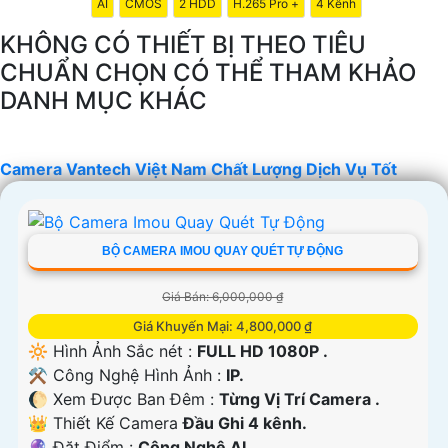
AI
CMOS
2 HDD
H.265 Pro +
4 Kênh
KHÔNG CÓ THIẾT BỊ THEO TIÊU
CHUẨN CHỌN CÓ THỂ THAM KHẢO
DANH MỤC KHÁC
'
Camera Vantech Việt Nam Chất Lượng Dịch Vụ Tốt
BỘ CAMERA IMOU QUAY QUÉT TỰ ĐỘNG
Giá Bán: 6,000,000 ₫
Giá Khuyến Mại: 4,800,000 ₫
🔆 Hình Ảnh Sắc nét :
FULL HD 1080P .
⚒ Công Nghệ Hình Ảnh :
IP.
🌔 Xem Được Ban Đêm :
Từng Vị Trí Camera .
👑 Thiết Kế Camera
Đầu Ghi 4 kênh.
️🔮 Đặt Điểm :
Công Nghệ AI.