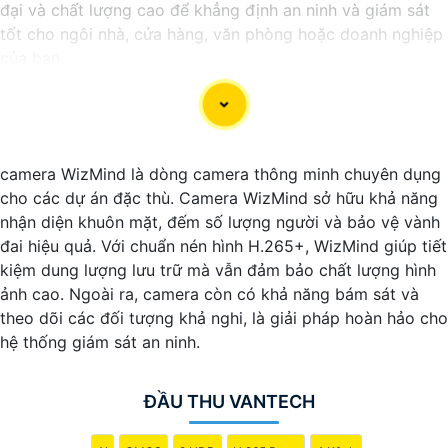
đại và chất lượng cao để khẳng định an ninh và giám sát
tốt cho ngôi nhà, cửa hàng, văn phòng hoặc doanh nghiệp
của bạn.
Vantech Việt Nam cung cấp các dòng sản phẩm camera
giám sát chất lượng cao như camera IP, camera HD-TVI,
camera AHD, camera wifi, camera thông minh, và nhiều
hơn nữa. Các sản phẩm của Vantech được sản xuất theo
camera WizMind là dòng camera thông minh chuyên dụng
tiêu chuẩn chất lượng cao, đáng tin cậy và dễ sử dụng.
cho các dự án đặc thù. Camera WizMind sở hữu khả năng
Điểm mạnh của Camera Vantech là chất lượng dịch vụ tốt
nhận diện khuôn mặt, đếm số lượng người và bảo vệ vành
và hỗ trợ khách hàng chu đáo. Đội ngũ nhân viên kỹ thuật
đai hiệu quả. Với chuẩn nén hình H.265+, WizMind giúp tiết
chuyên nghiệp của Vantech sẽ giúp bạn lựa chọn giải pháp
kiệm dung lượng lưu trữ mà vẫn đảm bảo chất lượng hình
camera phù hợp với nhu cầu và ngân sách của bạn.
ảnh cao. Ngoài ra, camera còn có khả năng bám sát và
Nếu bạn đang tìm kiếm một giải pháp giám sát an ninh tốt
theo dõi các đối tượng khả nghi, là giải pháp hoàn hảo cho
cho ngôi nhà hoặc doanh nghiệp của mình, Camera
hệ thống giám sát an ninh.
Vantech Việt Nam là một lựa chọn hàng đầu mà bạn có thể
tin tưởng.
ĐẦU THU VANTECH