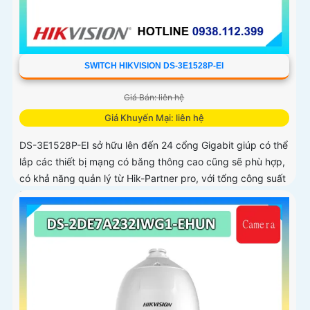
SWITCH HIKVISION DS-3E1528P-EI
Giá Bán: liên hệ
Giá Khuyến Mại: liên hệ
DS-3E1528P-EI sở hữu lên đến 24 cổng Gigabit giúp có thể
lắp các thiết bị mạng có băng thông cao cũng sẽ phù hợp,
có khả năng quản lý từ Hik-Partner pro, với tổng công suất
PoE lên đến 230W, truyền dữ liệu lên đến 300m, vỏ kim
loại, chông sét 6kV