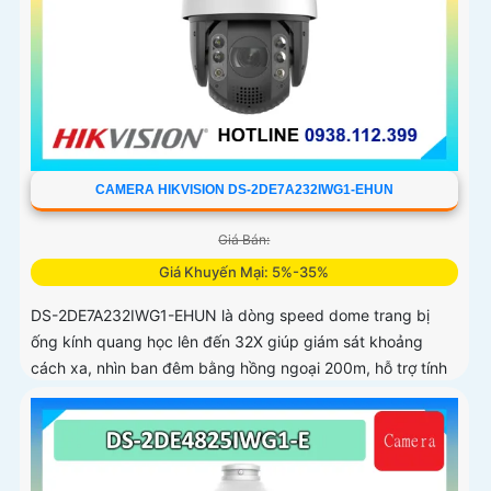
CAMERA HIKVISION DS-2DE7A232IWG1-EHUN
Giá Bán:
Giá Khuyến Mại: 5%-35%
DS-2DE7A232IWG1-EHUN là dòng speed dome trang bị
ống kính quang học lên đến 32X giúp giám sát khoảng
cách xa, nhìn ban đêm bằng hồng ngoại 200m, hỗ trợ tính
năng AcuSense nâng cao hiệu quả giám sát an ninh, có tốc
độ lấy nét cao nhờ công nghệ Self-learning