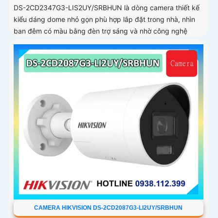
DS-2CD2347G3-LIS2UY/SRBHUN là dòng camera thiết kế
kiểu dáng dome nhỏ gọn phù hợp lắp đặt trong nhà, nhìn
ban đêm có màu bằng đèn trợ sáng và nhờ công nghệ
ColorVU HikAI-ISP, có tính năng AI giúp nhận diện người và
phương tiện, tích hợp micro kép
CAMERA HIKVISION DS-2CD2087G3-LI2UY/SRBHUN