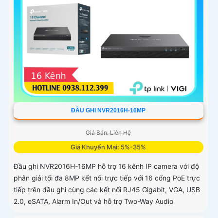
ĐẦU GHI NVR2016H-16MP
Giá Bán: Liên Hệ
Giá Khuyến Mại: 5%-35%
Đầu ghi NVR2016H-16MP hỗ trợ 16 kênh IP camera với độ
phân giải tối đa 8MP kết nối trực tiếp với 16 cổng PoE trực
tiếp trên đầu ghi cùng các kết nối RJ45 Gigabit, VGA, USB
2.0, eSATA, Alarm In/Out và hỗ trợ Two-Way Audio