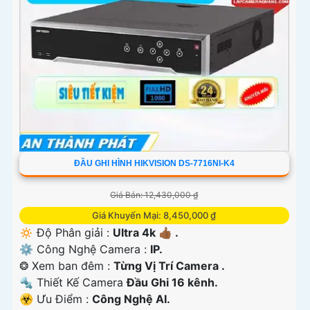
ĐẦU GHI HÌNH HIKVISION DS-7716NI-K4
Giá Bán: 12,430,000 ₫
Giá Khuyến Mại: 8,450,000 ₫
🔅 Độ Phân giải :
Ultra 4k 👍🏾 .
⚙ Công Nghệ Camera :
IP.
❂ Xem ban đêm :
Từng Vị Trí Camera .
🔩 Thiết Kế Camera
Đầu Ghi 16 kênh.
️☣️ Ưu Điểm :
Công Nghệ AI.