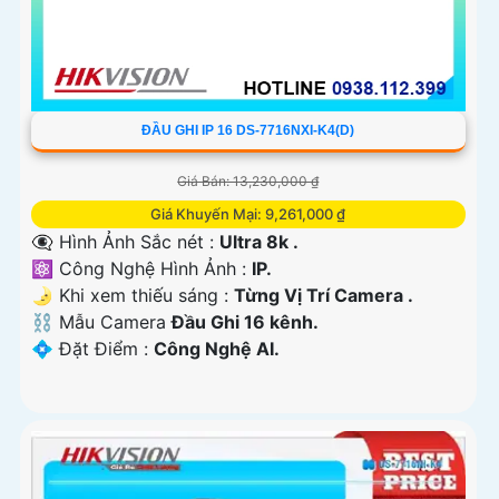
ĐẦU GHI IP 16 DS-7716NXI-K4(D)
Giá Bán: 13,230,000 ₫
Giá Khuyến Mại: 9,261,000 ₫
👁️‍🗨 Hình Ảnh Sắc nét :
Ultra 8k .
⚛️ Công Nghệ Hình Ảnh :
IP.
🌛 Khi xem thiếu sáng :
Từng Vị Trí Camera .
⛓ Mẫu Camera
Đầu Ghi 16 kênh.
️💠 Đặt Điểm :
Công Nghệ AI.