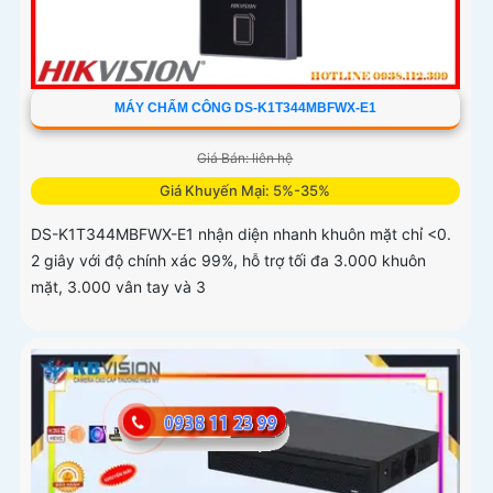
MÁY CHẤM CÔNG DS-K1T344MBFWX-E1
Giá Bán: liên hệ
Giá Khuyến Mại: 5%-35%
DS-K1T344MBFWX-E1 nhận diện nhanh khuôn mặt chỉ <0.
2 giây với độ chính xác 99%, hỗ trợ tối đa 3.000 khuôn
mặt, 3.000 vân tay và 3