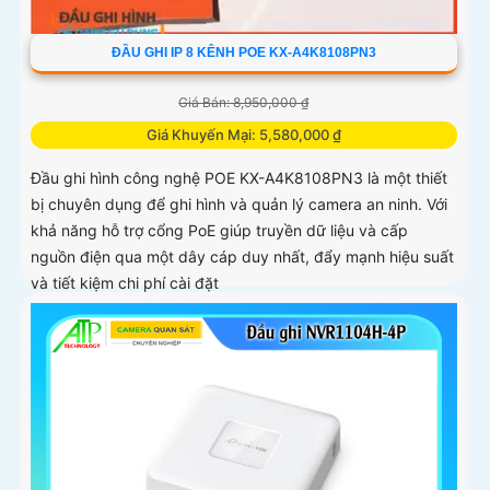
ĐẦU GHI IP 8 KÊNH POE KX-A4K8108PN3
Giá Bán: 8,950,000 ₫
Giá Khuyến Mại: 5,580,000 ₫
Đầu ghi hình công nghệ POE KX-A4K8108PN3 là một thiết
bị chuyên dụng để ghi hình và quản lý camera an ninh. Với
khả năng hỗ trợ cổng PoE giúp truyền dữ liệu và cấp
nguồn điện qua một dây cáp duy nhất, đẩy mạnh hiệu suất
và tiết kiệm chi phí cài đặt