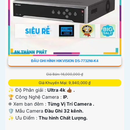
ĐẦU GHI HÌNH HIKVISION DS-7732NI-K4
Giá Bán: 16,000,000 ₫
Giá Khuyến Mại: 9,940,000 ₫
✨ Độ Phân giải :
Ultra 4k 👍🏾 .
🏆 Công Nghệ Camera :
IP.
❈ Xem ban đêm :
Từng Vị Trí Camera .
🛡 Mẫu Camera
Đầu Ghi 32 kênh.
️✨ Ưu Điểm :
Thu hình Chất Lượng.