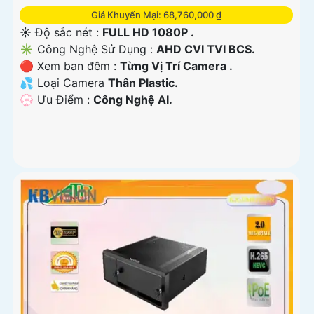
Giá Khuyến Mại: 68,760,000 ₫
☀️ Độ sắc nét :
FULL HD 1080P .
✳️ Công Nghệ Sử Dụng :
AHD CVI TVI BCS.
🔴 Xem ban đêm :
Từng Vị Trí Camera .
💦 Loại Camera
Thân Plastic.
️💮 Ưu Điểm :
Công Nghệ AI.