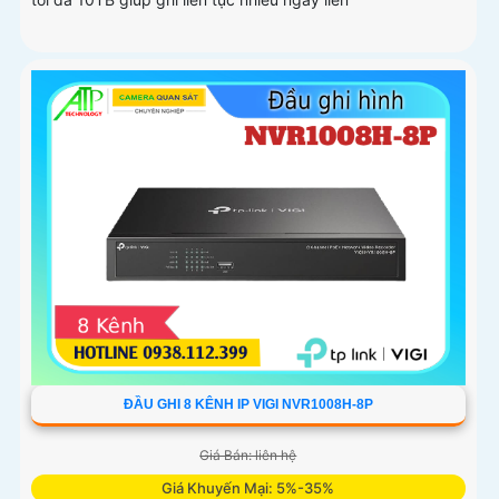
ĐẦU GHI 8 KÊNH IP VIGI NVR1008H-8P
Giá Bán: liên hệ
Giá Khuyến Mại: 5%-35%