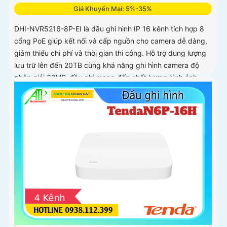
Giá Khuyến Mại: 5%-35%
DHI-NVR5216-8P-EI là đầu ghi hình IP 16 kênh tích hợp 8
cổng PoE giúp kết nối và cấp nguồn cho camera dễ dàng,
giảm thiểu chi phí và thời gian thi công. Hỗ trợ dung lượng
lưu trữ lên đến 20TB cùng khả năng ghi hình camera độ
phân giải 32MP, đầu ghi mang đến chất lượng hình ảnh
siêu nét và khả năng lưu trữ vượt trội hiệu suất mạnh mẽ,
tính năng linh hoạt và mức giá cạnh tranh