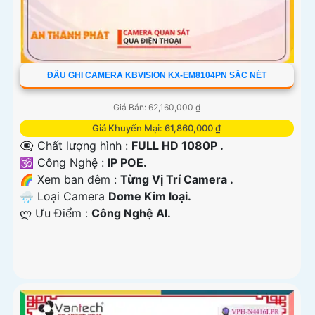
ĐẦU GHI CAMERA KBVISION KX-EM8104PN SẮC NÉT
Giá Bán: 62,160,000 ₫
Giá Khuyến Mại: 61,860,000 ₫
👁️‍🗨 Chất lượng hình :
FULL HD 1080P .
🕉️ Công Nghệ :
IP POE.
🌈 Xem ban đêm :
Từng Vị Trí Camera .
🌧️ Loại Camera
Dome Kim loại.
️ლ Ưu Điểm :
Công Nghệ AI.