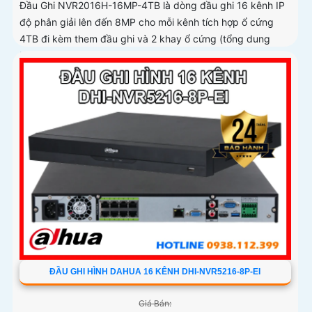
Đầu Ghi NVR2016H-16MP-4TB là dòng đầu ghi 16 kênh IP
độ phân giải lên đến 8MP cho mỗi kênh tích hợp ổ cứng
4TB đi kèm them đầu ghi và 2 khay ổ cứng (tổng dung
lượng đến 32TB). Xử lý thông minh nhận diện người và
phương tiện giúp lọc sự kiện quan trọng
ĐẦU GHI HÌNH DAHUA 16 KÊNH DHI-NVR5216-8P-EI
Giá Bán: