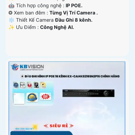
🤖️ Tích hợp công nghệ :
IP POE.
❂ Xem ban đêm :
Từng Vị Trí Camera .
❄ Thiết Kế Camera
Đầu Ghi 8 kênh.
️✨ Ưu Điểm :
Công Nghệ AI.