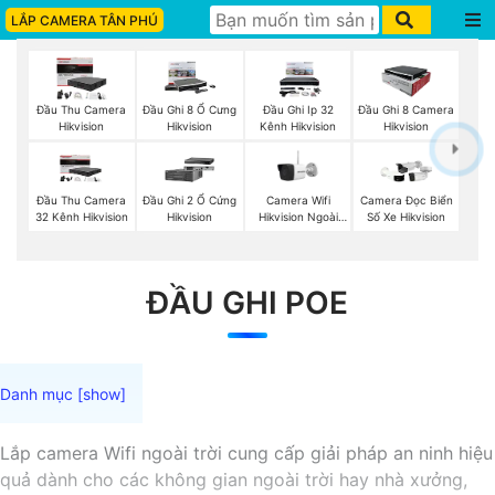
LẮP CAMERA TÂN PHÚ
Đầu Thu Camera
Đầu Ghi 8 Ổ Cưng
Đầu Ghi Ip 32
Đầu Ghi 8 Camera
Hikvision
Hikvision
Kênh Hikvision
Hikvision
Camera Wifi
Đầu Thu Camera
Đầu Ghi 2 Ổ Cứng
Camera Đọc Biển
Hikvision Ngoài
32 Kênh Hikvision
Hikvision
Số Xe Hikvision
Trời
ĐẦU GHI POE
Lắp camera Wifi ngoài trời cung cấp giải pháp an ninh hiệu
quả dành cho các không gian ngoài trời hay nhà xưởng,