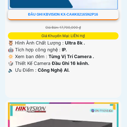
ĐẦU GHI KBVISION KX-CAI4K8216SN2P16
Giá Bán: 17,700,000 ₫
Giá Khuyến Mại: LIÊN H₫
🦉 Hình Ành Chất Lượng :
Ultra 8k .
🤖️ Tích hợp công nghệ :
IP.
🔅 Xem ban đêm :
Từng Vị Trí Camera .
🎲 Thiết Kế Camera
Đầu Ghi 16 kênh.
️🔈 Ưu Điểm :
Công Nghệ AI.