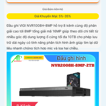
Giá Bán: liên hệ
Giá Khuyến Mại: 5%-35%
Đầu ghi VIGI NVR1008H-8MP hỗ trợ 8 kênh cùng độ phân
giải cao tới 8MP tổng giải mã 16MP giúp theo dõi chi tiết từ
nhiều góc độ dung lượng ổ cứng tối đa 10TB cho phép lưu
trữ dài ngày có tính năng phân tích hình ảnh giúp tìm lại dữ
liệu nhanh chóng tích hợp mic và loa hai chiều.