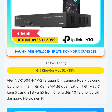
ĐẦU GHI VIGI NVR1004H-4P-2TB TÍCH HỢP Ổ CỨNG 2TB
Giá Bán: liên hệ
Giá Khuyến Mại: 5%-35%
VIGI NVR1004H-4P-2TB quản lý 4 camera PoE Plus cùng
lúc cho hình ảnh lên đến 8MP để quan sát chi tiết. Máy đi
kèm ổ cứng 2TB và hỗ trợ mở rộng đến 10TB cho lưu trữ
dài ngày. Hỗ trợ nén H