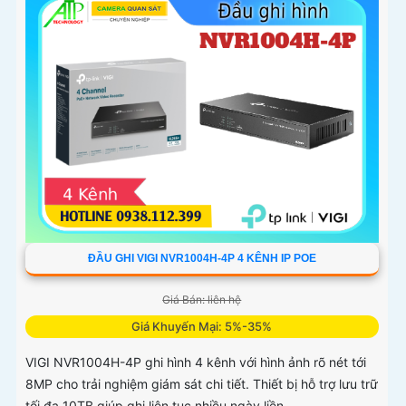
ĐẦU GHI VIGI NVR1004H-4P 4 KÊNH IP POE
Giá Bán: liên hệ
Giá Khuyến Mại: 5%-35%
VIGI NVR1004H-4P ghi hình 4 kênh với hình ảnh rõ nét tới
8MP cho trải nghiệm giám sát chi tiết. Thiết bị hỗ trợ lưu trữ
tối đa 10TB giúp ghi liên tục nhiều ngày liền