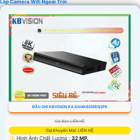
Lắp Camera Wifi Ngoài Trời
ĐẦU GHI KBVISION KX-DAI4K8208EN3P8
Giá Bán: LIÊN HỆ
Giá Khuyến Mại: LIÊN HỆ
✨ Hình Ành Chất Lượng :
32 MP.