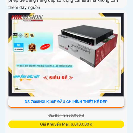
phép dễ dàng nâng cấp số lượng camera mà không cần
thêm dây nguồn
DS-7608NXI-K1/8P ĐẦU GHI HÌNH THIẾT KẾ ĐẸP
Giá Bán: 8,350,000 ₫
Giá Khuyến Mại: 6,610,000 ₫