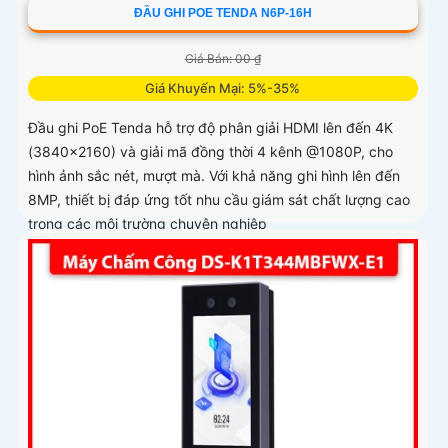
ĐẦU GHI POE TENDA N6P-16H
Giá Bán: 00 ₫
Giá Khuyến Mại: 5%-35%
Đầu ghi PoE Tenda hỗ trợ độ phân giải HDMI lên đến 4K
(3840×2160) và giải mã đồng thời 4 kênh @1080P, cho
hình ảnh sắc nét, mượt mà. Với khả năng ghi hình lên đến
8MP, thiết bị đáp ứng tốt nhu cầu giám sát chất lượng cao
trong các môi trường chuyên nghiệp