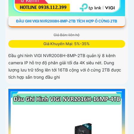
ĐẦU GHI VIGI NVR2008H-8MP-2TB TÍCH HỢP Ổ CỨNG 2TB
Giá Bán: liên hệ
Giá Khuyến Mại: 5%-35%
Đầu ghi hình VIGI NVR2008H-8MP-2TB quản lý 8 kênh
camera IP hỗ trợ độ phân giải tối đa 4K siêu nét. Dung
lượng lưu trữ tổng lên tới 16TB cộng với ở cứng 2TB được
tích hợp sẳn trong đầu ghi