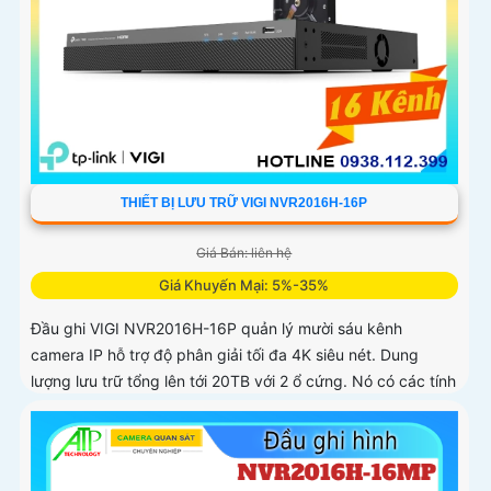
THIẾT BỊ LƯU TRỮ VIGI NVR2016H-16P
Giá Bán: liên hệ
Giá Khuyến Mại: 5%-35%
Đầu ghi VIGI NVR2016H-16P quản lý mười sáu kênh
camera IP hỗ trợ độ phân giải tối đa 4K siêu nét. Dung
lượng lưu trữ tổng lên tới 20TB với 2 ổ cứng. Nó có các tính
năng AI thông...