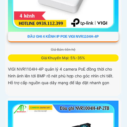
ĐẦU GHI 4 KÊNH IP POE VIGI NVR1104H-4P
Giá Bán: liên hệ
Giá Khuyến Mại: 5%-35%
VIGI NVR1104H-4P quản lý 4 camera PoE đồng thời cho
hình ảnh lên tới 8MP rõ nét phù hợp cho góc nhìn chi tiết.
Hỗ trợ cấp nguồn qua dây mạng để lắp đặt nhanh gọn