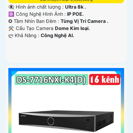
👁️‍🗨 Hình ảnh chất lượng :
Ultra 8k .
⚛️ Công Nghệ Hình Ảnh :
IP POE.
✪ Tầm Nhìn Ban Đêm :
Từng Vị Trí Camera .
⚒ Cấu Tạo Camera
Dome Kim loại.
️ლ Khả Năng :
Công Nghệ AI.