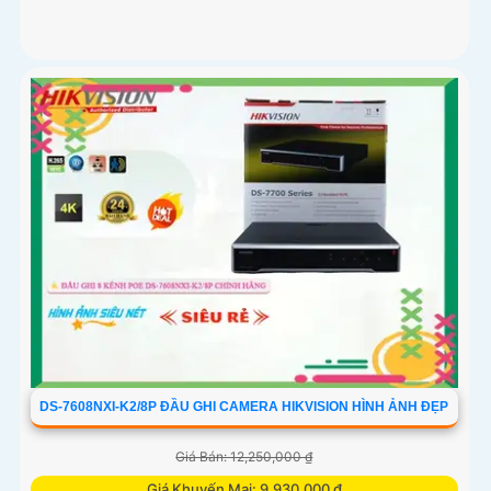
DS-7608NXI-K2/8P ĐẦU GHI CAMERA HIKVISION HÌNH ẢNH ĐẸP
Giá Bán: 12,250,000 ₫
Giá Khuyến Mại: 9,930,000 ₫