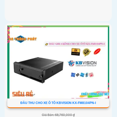
ĐẦU THU CHO XE Ô TÔ KBVISION KX-FM8104PN-I
Giá Bán: 68,760,000 ₫