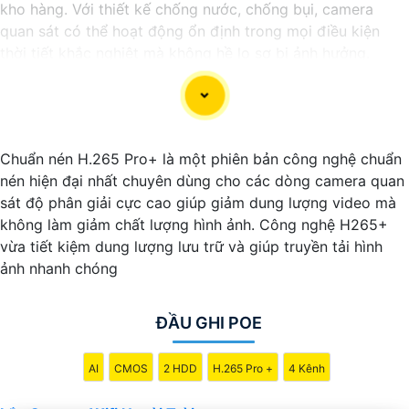
kho hàng. Với thiết kế chống nước, chống bụi, camera
quan sát có thể hoạt động ổn định trong mọi điều kiện
thời tiết khắc nghiệt mà không hề lo sợ bị ảnh hưởng.
Camera hỗ trợ kết nối qua mạng Wifi giúp bạn dễ dàng
theo dõi hình ảnh trực tiếp từ điện thoại, máy tính bảng
hay máy tính, dù ở bất kỳ đâu.
Chuẩn nén H.265 Pro+ là một phiên bản công nghệ chuẩn
nén hiện đại nhất chuyên dùng cho các dòng camera quan
sát độ phân giải cực cao giúp giảm dung lượng video mà
không làm giảm chất lượng hình ảnh. Công nghệ H265+
vừa tiết kiệm dung lượng lưu trữ và giúp truyền tải hình
ảnh nhanh chóng
'
ĐẦU GHI POE
AI
CMOS
2 HDD
H.265 Pro +
4 Kênh