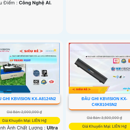
u Điểm :
Công Nghệ AI.
 GHI KBVISION KX-A8124N2
ĐẦU GHI KBVISION KX-
C4K8104SN2
Giá Bán: 2,000,000 ₫
Giá Bán: 3,500,000 ₫
Giá Khuyến Mại: LIÊN H₫
Giá Khuyến Mại: LIÊN H₫
nh Ành Chất Lượng :
Ultra