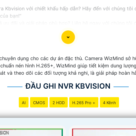
 Kbvision với chiết khấu hấp dẫn? Hãy đến với chúng tôi đ
 của bạn!"
ưu đãi và giải pháp phù hợp? Liên hệ ngay với chúng tôi đ
sion chính hãng với chiết khấu cao nhất trên thị trường. 
 về giải pháp an ninh cần thiết!"
n thành công trong việc tiếp cận khách hàng và tăng cơ hộ
chuyên dụng cho các dự án đặc thù. Camera WizMind sở h
ôi hỗ trợ bạn tốt hơn!
i chuẩn nén hình H.265+, WizMind giúp tiết kiệm dung lượn
t và theo dõi các đối tượng khả nghi, là giải pháp hoàn h
ĐẦU GHI NVR KBVISION
AI
CMOS
2 HDD
H.265 Pro +
4 Kênh