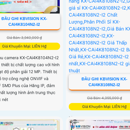
ĐẦU GHI KBVISION KX-
CAI4K8104N2-I2
Giá Bán: 3,940,000 ₫
Giá Khuyến Mại: LIÊN H₫
hu camera KX-CAi4K8104N2-I2
 thiết bị chất lượng cao với hình
t độ phân giải 12 MP. Thiết bị
ỗ trợ công nghệ ONVIF và
ĐẦU GHI KBVISION KX-
CAI4K8108N2-I2
 SMD Plus của Hãng IP, đảm
hất lượng hình ảnh trung thực
Giá Bán: 4,355,000 ₫
c nét
Giá Khuyến Mại: LIÊN H₫
Đầu ghi camera KX-CAi4K8108N
ONVIF là một Đầu ghi công ngh