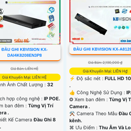
ĐẦU GHI KBVISION KX-A812
ĐẦU GHI KBVISION KX-
DAI4K8208EN3P8
Giá Bán: 2,190,000 ₫
Giá Bán: LIÊN HỆ
Giá Khuyến Mại: LIÊN H₫
Giá Khuyến Mại: LIÊN HỆ
️⚡ Độ sắc nét :
FULL HD 1
nh Ành Chất Lượng :
32
.
👍 Công Nghệ Sử Dụng :
IP
ích hợp công nghệ :
IP POE.
❂ Xem ban đêm :
Từng Vị T
m ban đêm :
Từng Vị Trí
Camera .
ra .
⚒ Camera Theo Mẫu
Đầu 
iết Kế Camera
Đầu Ghi 8
kênh.
.
️⌘ Ưu Điểm :
Thu Âm Và Lo