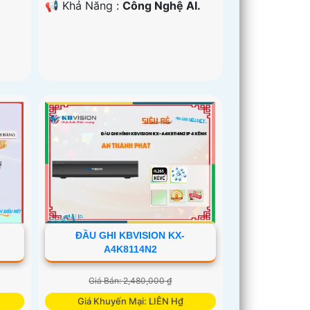
️📢 Khả Năng :
Công Nghệ AI.
ĐẦU GHI KBVISION KX-
A4K8114N2
Giá Bán: 2,480,000 ₫
Giá Khuyến Mại: LIÊN H₫