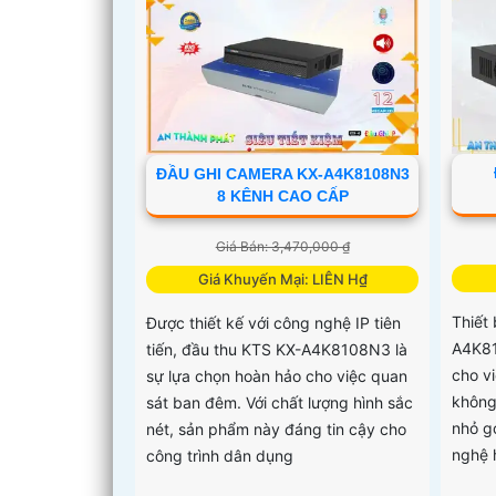
năng xử lý hình ảnh tốt ngay cả trong
điều kiện thiếu sáng. Thiết bị hỗ trợ
giao thức kết nối ONVIF tiên tiến,
giúp dễ dàng tích hợp với các thiết bị
khác
ĐẦU GHI CAMERA KX-A4K8108N3
8 KÊNH CAO CẤP
Giá Bán: 3,470,000 ₫
Giá Khuyến Mại: LIÊN H₫
Thiết
Được thiết kế với công nghệ IP tiên
A4K81
tiến, đầu thu KTS KX-A4K8108N3 là
cho vi
sự lựa chọn hoàn hảo cho việc quan
không 
sát ban đêm. Với chất lượng hình sắc
nhỏ g
nét, sản phẩm này đáng tin cậy cho
nghệ 
công trình dân dụng