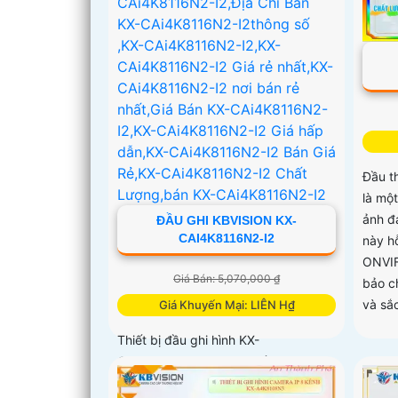
Đầu t
là một
ảnh đạ
ĐẦU GHI KBVISION KX-
CAI4K8116N2-I2
này h
ONVIF
Giá Bán: 5,070,000 ₫
bảo c
và sắ
Giá Khuyến Mại: LIÊN H₫
Thiết bị đầu ghi hình KX-
CAi4K8116N2-I2 là một Đầu ghi cao
cấp với độ phân giải 12MP, cho khả