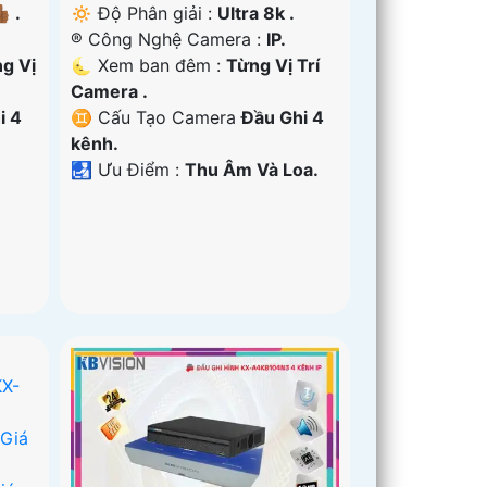
 .
🔅 Độ Phân giải :
Ultra 8k .
®️ Công Nghệ Camera :
IP.
g Vị
🌜 Xem ban đêm :
Từng Vị Trí
Camera .
i 4
♊ Cấu Tạo Camera
Đầu Ghi 4
kênh.
️🛃 Ưu Điểm :
Thu Âm Và Loa.