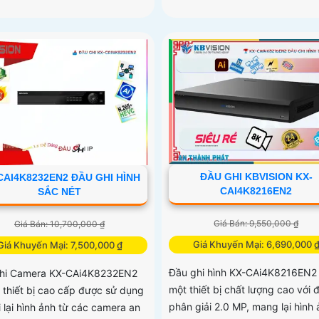
ĐẦU GHI KBVISION KX-
CAI4K8232EN2 ĐẦU GHI HÌNH
CAI4K8216EN2
SẮC NÉT
Giá Bán: 9,550,000 ₫
Giá Bán: 10,700,000 ₫
Giá Khuyến Mại: 6,690,000 
Giá Khuyến Mại: 7,500,000 ₫
Đầu ghi hình KX-CAi4K8216EN2 
hi Camera KX-CAi4K8232EN2
một thiết bị chất lượng cao với 
t thiết bị cao cấp được sử dụng
phân giải 2.0 MP, mang lại hình 
 lại hình ảnh từ các camera an