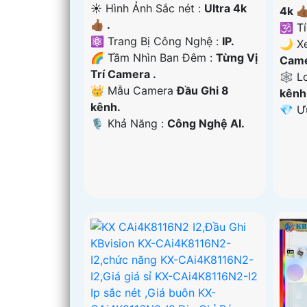
☀️ Hình Ảnh Sắc nét :
Ultra 4k
4k 👍
👍🏾 .
🕉️ T
⚛️ Trang Bị Công Nghệ :
IP.
🌙 X
🌈 Tầm Nhìn Ban Đêm :
Từng Vị
Came
Trí Camera .
🕸️ 
👑 Mẫu Camera
Đầu Ghi 8
kênh
kênh.
️💎 
️🎙 Khả Năng :
Công Nghệ AI.