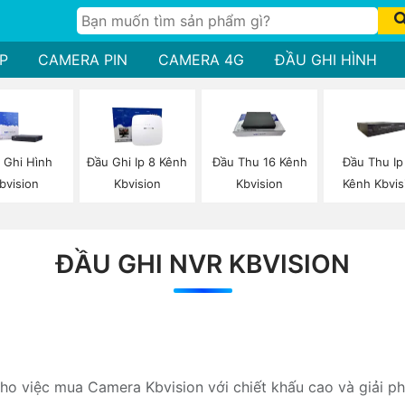
P
CAMERA PIN
CAMERA 4G
ĐẦU GHI HÌNH
 Ghi Hình
Đầu Ghi Ip 8 Kênh
Đầu Thu 16 Kênh
Đầu Thu Ip
bvision
Kbvision
Kbvision
Kênh Kbvis
ĐẦU GHI NVR KBVISION
cho việc mua Camera Kbvision với chiết khấu cao và giải p