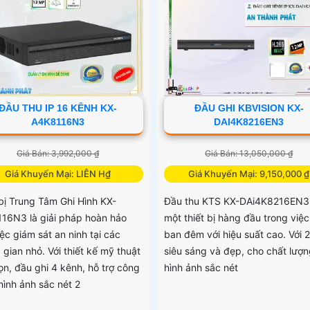
cao, được thiết kế đặc biệt cho 
giám sát ban đêm. Với 1 HDD nh
gọn mỹ thuật và khả năng đầu g
kênh, Đầu...
ĐẦU THU IP 16 KÊNH KX-
ĐẦU GHI KBVISION KX-
A4K8116N3
DAI4K8216EN3
Giá Bán: 3,992,000 ₫
Giá Bán: 13,050,000 ₫
Giá Khuyến Mại: LIÊN H₫
Giá Khuyến Mại: 9,150,000 ₫
 bị Trung Tâm Ghi Hình KX-
Đầu thu KTS KX-DAi4K8216EN3 
16N3 là giải pháp hoàn hảo
một thiết bị hàng đầu trong việ
ệc giám sát an ninh tại các
ban đêm với hiệu suất cao. Với 
gian nhỏ. Với thiết kế mỹ thuật
siêu sáng và đẹp, cho chất lượn
ọn, đầu ghi 4 kênh, hỗ trợ công
hình ảnh sắc nét
hình ảnh sắc nét 2