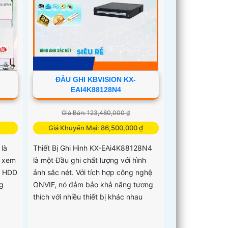
việc
ỏ
hi 8
ĐẦU GHI KBVISION KX-
EAI4K88128N4
Giá Bán: 123,480,000 ₫
Giá Khuyến Mại: 86,500,000 ₫
là
Thiết Bị Ghi Hình KX-EAi4K88128N4
c xem
là một Đầu ghi chất lượng với hình
2 HDD
ảnh sắc nét. Với tích hợp công nghệ
g
ONVIF, nó đảm bảo khả năng tương
thích với nhiều thiết bị khác nhau