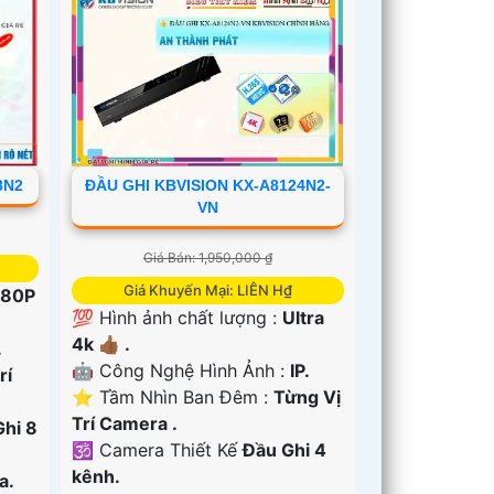
8N2
ĐẦU GHI KBVISION KX-A8124N2-
VN
Giá Bán: 1,950,000 ₫
Giá Khuyến Mại: LIÊN H₫
080P
💯 Hình ảnh chất lượng :
Ultra
4k 👍🏾 .
.
🤖️ Công Nghệ Hình Ảnh :
IP.
rí
⭐ Tầm Nhìn Ban Đêm :
Từng Vị
Trí Camera .
Ghi 8
🕉️ Camera Thiết Kế
Đầu Ghi 4
kênh.
a.