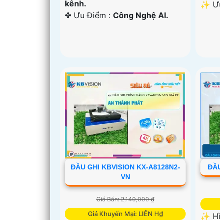
kênh.
️✨ Ư
️✤ Ưu Điểm :
Công Nghệ AI.
ĐẦU GHI KBVISION KX-A8128N2-
ĐẦU
VN
Giá Bán: 2,140,000 ₫
Giá Khuyến Mại: LIÊN H₫
✨ Hì