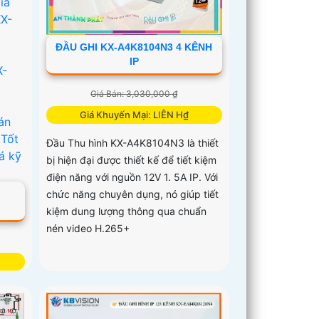
ĐẦU GHI KX-A4K8104N3 4 KÊNH
IP
Giá Bán: 3,030,000 ₫
Giá Khuyến Mại: LIÊN H₫
Đầu Thu hình KX-A4K8104N3 là thiết
bị hiện đại được thiết kế để tiết kiệm
điện năng với nguồn 12V 1. 5A IP. Với
chức năng chuyên dụng, nó giúp tiết
kiệm dung lượng thông qua chuẩn
nén video H.265+
2-I2
ệ