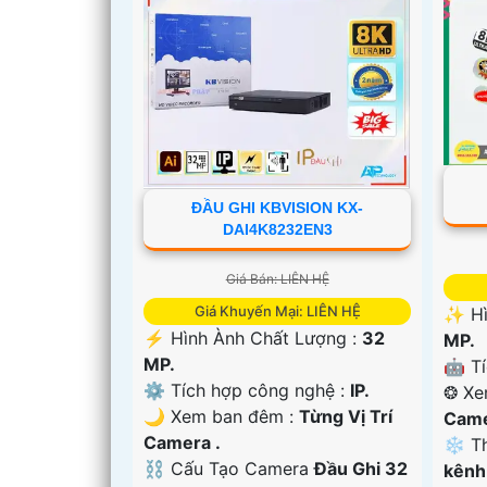
ĐẦU GHI KBVISION KX-
DAI4K8232EN3
'
Giá Bán: LIÊN HỆ
Giá Khuyến Mại: LIÊN HỆ
✨ Hì
️⚡ Hình Ành Chất Lượng :
32
MP.
MP.
🤖️ T
⚙ Tích hợp công nghệ :
IP.
❂ Xe
🌙 Xem ban đêm :
Từng Vị Trí
Came
Camera .
❄ Th
⛓ Cấu Tạo Camera
Đầu Ghi 32
kênh