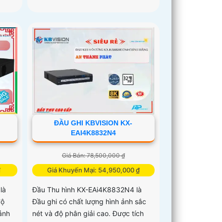
ĐẦU GHI KBVISION KX-
EAI4K8832N4
Giá Bán: 78,500,000 ₫
₫
Giá Khuyến Mại: 54,950,000 ₫
là
Đầu Thu hình KX-EAi4K8832N4 là
độ
Đầu ghi có chất lượng hình ảnh sắc
ảnh
nét và độ phân giải cao. Được tích