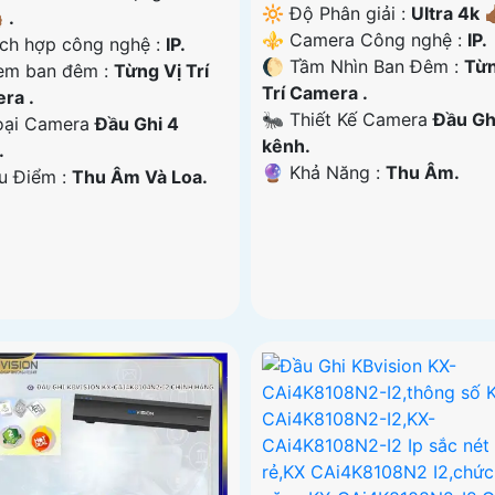
🔆 Độ Phân giải :
Ultra 4k 👍
 .
⚜️ Camera Công nghệ :
IP.
ích hợp công nghệ :
IP.
🌔 Tầm Nhìn Ban Đêm :
Từn
em ban đêm :
Từng Vị Trí
Trí Camera .
ra .
🐜 Thiết Kế Camera
Đầu Gh
Loại Camera
Đầu Ghi 4
kênh.
.
️🔮 Khả Năng :
Thu Âm.
Ưu Điểm :
Thu Âm Và Loa.