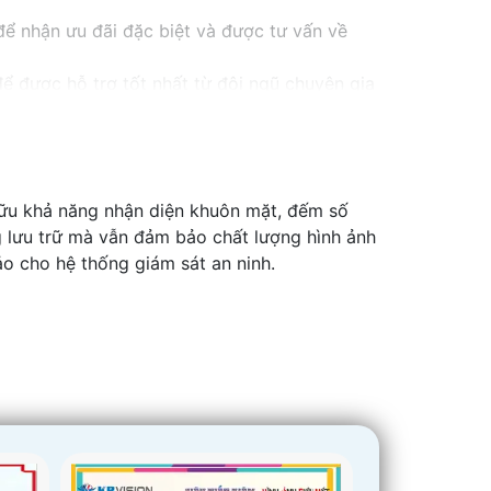
ể nhận ưu đãi đặc biệt và được tư vấn về
ể được hỗ trợ tốt nhất từ đội ngũ chuyên gia
Hãy đến với chúng tôi để trải nghiệm dịch vụ
i bán hàng của bạn. Nếu có bất kỳ yêu cầu
ữu khả năng nhận diện khuôn mặt, đếm số
g lưu trữ mà vẫn đảm bảo chất lượng hình ảnh
ảo cho hệ thống giám sát an ninh.