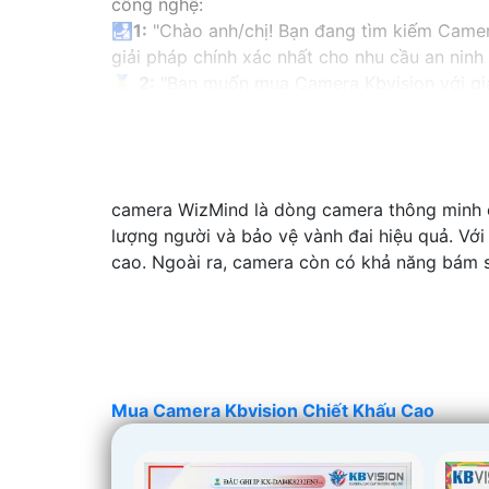
công nghệ:
🛃
1:
"Chào anh/chị! Bạn đang tìm kiếm Camera
giải pháp chính xác nhất cho nhu cầu an ninh
️🏅️
2:
"Bạn muốn mua Camera Kbvision với giá 
có kinh nghiệm!"
️🥈
3:
"Chúng tôi cam kết cung cấp Camera Kbvi
tốt nhất và nhận được sự tư vấn chuyên nghiệp
Hy vọng những câu giới thiệu trên sẽ giúp bạ
camera WizMind là dòng camera thông minh 
hay câu hỏi nào khác, bạn có thể chia sẻ để t
lượng người và bảo vệ vành đai hiệu quả. Vớ
cao. Ngoài ra, camera còn có khả năng bám sá
Mua Camera Kbvision Chiết Khấu Cao