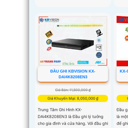
ĐẦU GHI KBVISION KX-
KX-
DAI4K8208EN3
Giá Bán: 11,500,000 ₫
Giá Khuyến Mại: 8,050,000 ₫
Trung Tâm Ghi Hình KX-
Đầu g
DAi4K8208EN3 là Đầu ghi lý tưởng
là mộ
cho gia đình và cửa hàng. Với đầu ghi
để ghi