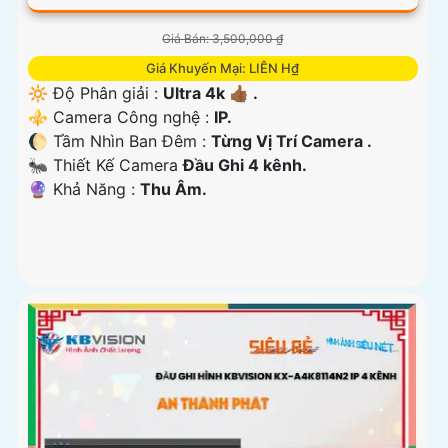
Giá Bán: 3,500,000 ₫
Giá Khuyến Mại: LIÊN H₫
🔆 Độ Phân giải :
Ultra 4k 👍🏾 .
⚜️ Camera Công nghệ :
IP.
🌔 Tầm Nhìn Ban Đêm :
Từng Vị Trí Camera .
🐜 Thiết Kế Camera
Đầu Ghi 4 kênh.
️🔮 Khả Năng :
Thu Âm.