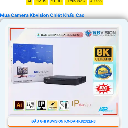
AI
CMOS
2 HDD
H.265 Pro +
4 Kênh
Mua Camera Kbvision Chiết Khấu Cao
'
ĐẦU GHI KBVISION KX-DAI4K8232EN3