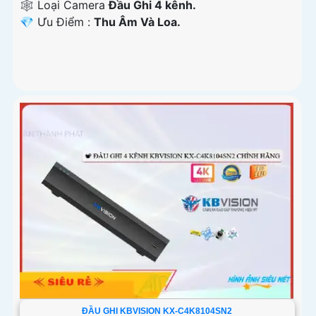
🕸️ Loại Camera
Đầu Ghi 4 kênh.
️💎 Ưu Điểm :
Thu Âm Và Loa.
ĐẦU GHI KBVISION KX-C4K8104SN2