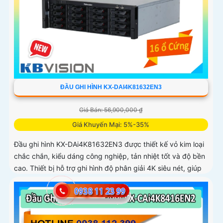
ĐẦU GHI HÌNH KX-DAI4K81632EN3
Giá Bán: 56,900,000 ₫
Giá Khuyến Mại: 5%-35%
Đầu ghi hình KX-DAi4K81632EN3 được thiết kế vỏ kim loại
chắc chắn, kiểu dáng công nghiệp, tản nhiệt tốt và độ bền
cao. Thiết bị hỗ trợ ghi hình độ phân giải 4K siêu nét, giúp
tái tạo chi tiết hình ảnh rõ ràng kể cả trong môi trường
phức tạp