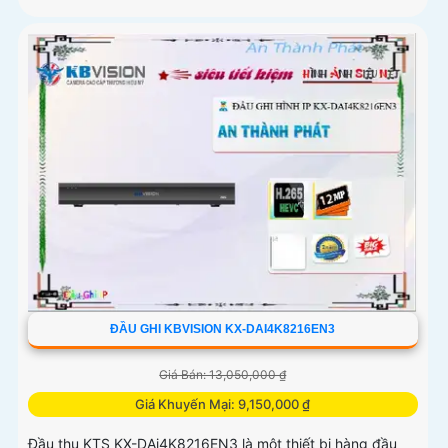
ĐẦU GHI KBVISION KX-DAI4K8216EN3
Giá Bán: 13,050,000 ₫
Giá Khuyến Mại: 9,150,000 ₫
Đầu thu KTS KX-DAi4K8216EN3 là một thiết bị hàng đầu