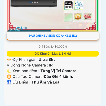
ĐẦU GHI KBVISION KX-A4K8114N2
Giá Bán: 2,480,000 ₫
Giá Khuyến Mại: LIÊN H₫
🔅 Độ Phân giải :
Ultra 8k .
®️ Công Nghệ Camera :
IP.
🌜 Xem ban đêm :
Từng Vị Trí Camera .
♊ Cấu Tạo Camera
Đầu Ghi 4 kênh.
️🛃 Ưu Điểm :
Thu Âm Và Loa.