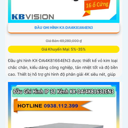
ĐẦU GHI HÌNH KX-DAI4K81664EN3
Giá Bán: 69,280,000 ₫
Giá Khuyến Mại: 5%-35%
Đầu ghi hình KX-DAi4K81664EN3 được thiết kế vỏ kim loại
chắc chắn, kiểu dáng công nghiệp, tản nhiệt tốt và độ bền
cao. Thiết bị hỗ trợ ghi hình độ phân giải 4K siêu nét, giúp
tái tạo chi tiết hình ảnh rõ ràng kể cả trong môi trường
phức tạp