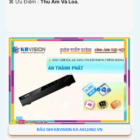
️⌘ Ưu Điểm :
Thu Âm Và Loa.
ĐẦU GHI KBVISION KX-A8124N2-VN