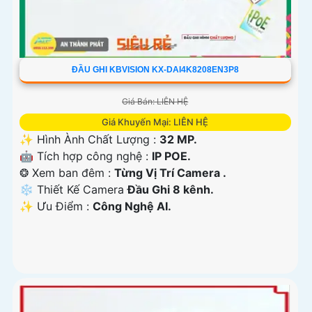
ĐẦU GHI KBVISION KX-DAI4K8208EN3P8
Giá Bán: LIÊN HỆ
Giá Khuyến Mại: LIÊN HỆ
✨ Hình Ành Chất Lượng :
32 MP.
🤖️ Tích hợp công nghệ :
IP POE.
❂ Xem ban đêm :
Từng Vị Trí Camera .
❄ Thiết Kế Camera
Đầu Ghi 8 kênh.
️✨ Ưu Điểm :
Công Nghệ AI.