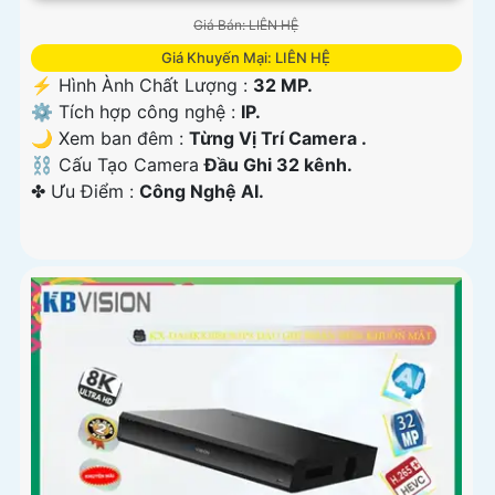
Giá Bán: LIÊN HỆ
Giá Khuyến Mại: LIÊN HỆ
️⚡ Hình Ành Chất Lượng :
32 MP.
⚙ Tích hợp công nghệ :
IP.
🌙 Xem ban đêm :
Từng Vị Trí Camera .
⛓ Cấu Tạo Camera
Đầu Ghi 32 kênh.
️✤ Ưu Điểm :
Công Nghệ AI.