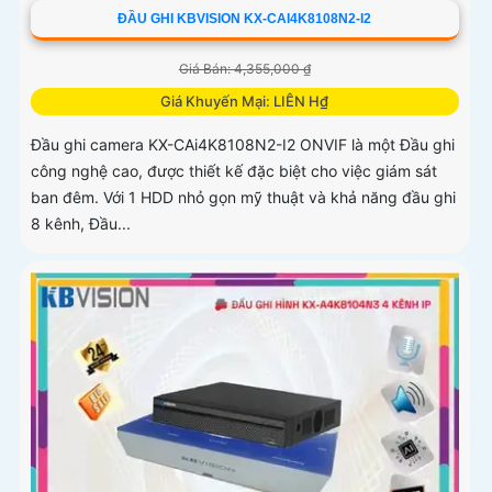
ĐẦU GHI KBVISION KX-CAI4K8108N2-I2
Giá Bán: 4,355,000 ₫
Giá Khuyến Mại: LIÊN H₫
Đầu ghi camera KX-CAi4K8108N2-I2 ONVIF là một Đầu ghi
công nghệ cao, được thiết kế đặc biệt cho việc giám sát
ban đêm. Với 1 HDD nhỏ gọn mỹ thuật và khả năng đầu ghi
8 kênh, Đầu...