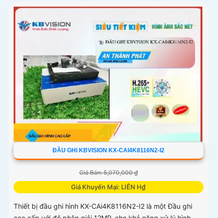
ĐẦU GHI KBVISION KX-CAI4K8116N2-I2
Giá Bán: 5,070,000 ₫
Giá Khuyến Mại: LIÊN H₫
Thiết bị đầu ghi hình KX-CAi4K8116N2-I2 là một Đầu ghi
cao cấp với độ phân giải 12MP, cho khả năng xử lý hình