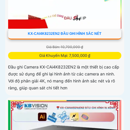
KX-CAI4K8232EN2 ĐẦU GHI HÌNH SẮC NÉT
Giá Bán: 10,700,000 ₫
Giá Khuyến Mại: 7,500,000 ₫
Đầu ghi Camera KX-CAi4K8232EN2 là một thiết bị cao cấp
được sử dụng để ghi lại hình ảnh từ các camera an ninh.
Với độ phân giải 4K, nó mang đến hình ảnh sắc nét và rõ
ràng, giúp quan sát chi tiết hơn