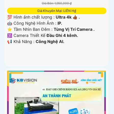
Giá Bán: 1,950,000 ₫
Giá Khuyến Mại: LIÊN H₫
💯 Hình ảnh chất lượng :
Ultra 4k 👍🏾 .
🤖️ Công Nghệ Hình Ảnh :
IP.
⭐ Tầm Nhìn Ban Đêm :
Từng Vị Trí Camera .
🕉️ Camera Thiết Kế
Đầu Ghi 4 kênh.
️📢 Khả Năng :
Công Nghệ AI.