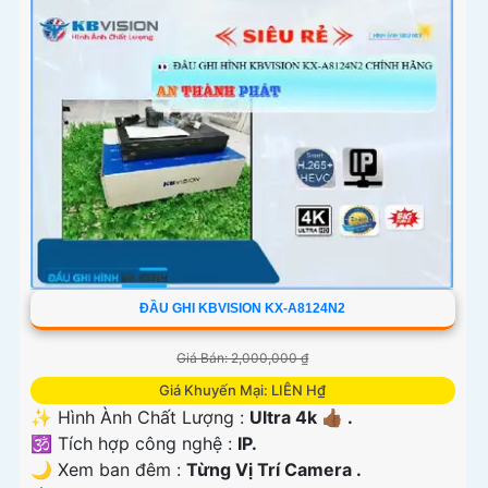
ĐẦU GHI KBVISION KX-A8124N2
Giá Bán: 2,000,000 ₫
Giá Khuyến Mại: LIÊN H₫
✨ Hình Ành Chất Lượng :
Ultra 4k 👍🏾 .
🕉️ Tích hợp công nghệ :
IP.
🌙 Xem ban đêm :
Từng Vị Trí Camera .