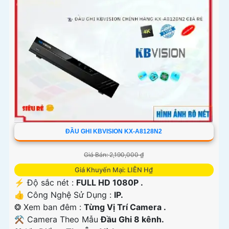
ĐẦU GHI KBVISION KX-A8128N2
Giá Bán: 2,190,000 ₫
Giá Khuyến Mại: LIÊN H₫
️⚡ Độ sắc nét :
FULL HD 1080P .
👍 Công Nghệ Sử Dụng :
IP.
❂ Xem ban đêm :
Từng Vị Trí Camera .
⚒ Camera Theo Mẫu
Đầu Ghi 8 kênh.