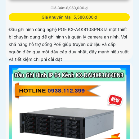
Giá Bán: 8,950,000 ₫
Giá Khuyến Mại: 5,580,000 ₫
Đầu ghi hình công nghệ POE KX-A4K8108PN3 là một thiết
bị chuyên dụng để ghi hình và quản lý camera an ninh. Với
khả năng hỗ trợ cổng PoE giúp truyền dữ liệu và cấp
nguồn điện qua một dây cáp duy nhất, đẩy mạnh hiệu suất
và tiết kiệm chi phí cài đặt