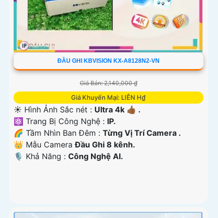
ĐẦU GHI KBVISION KX-A8128N2-VN
Giá Bán: 2,140,000 ₫
Giá Khuyến Mại: LIÊN H₫
☀️ Hình Ảnh Sắc nét :
Ultra 4k 👍🏾 .
⚛️ Trang Bị Công Nghệ :
IP.
🌈 Tầm Nhìn Ban Đêm :
Từng Vị Trí Camera .
👑 Mẫu Camera
Đầu Ghi 8 kênh.
️🎙 Khả Năng :
Công Nghệ AI.