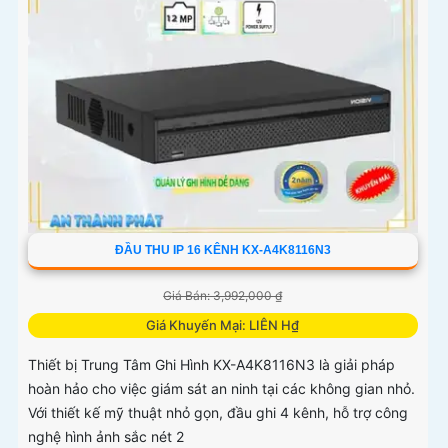
ĐẦU THU IP 16 KÊNH KX-A4K8116N3
Giá Bán: 3,992,000 ₫
Giá Khuyến Mại: LIÊN H₫
Thiết bị Trung Tâm Ghi Hình KX-A4K8116N3 là giải pháp
hoàn hảo cho việc giám sát an ninh tại các không gian nhỏ.
Với thiết kế mỹ thuật nhỏ gọn, đầu ghi 4 kênh, hỗ trợ công
nghệ hình ảnh sắc nét 2