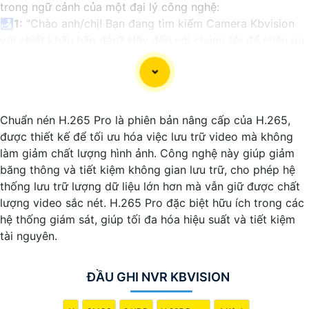
trong ngữ cảnh của một đại lý công nghệ:
🛃
1:
"Chào anh/chị! Bạn đang tìm kiếm Camera Kbvision
với chiết khấu hấp dẫn? Hãy đến với chúng tôi để nhận ưu
đãi đặc biệt và được tư vấn về giải pháp chính xác nhất
cho nhu cầu an ninh của bạn!"
️🏅️
2:
"Bạn muốn mua Camera Kbvision với giá ưu đãi và
giải pháp phù hợp? Liên hệ ngay với chúng tôi để được hỗ
Chuẩn nén H.265 Pro là phiên bản nâng cấp của H.265,
trợ tốt nhất từ đội ngũ chuyên gia có kinh nghiệm!"
được thiết kế để tối ưu hóa việc lưu trữ video mà không
️🥈
3:
"Chúng tôi cam kết cung cấp Camera Kbvision chính
làm giảm chất lượng hình ảnh. Công nghệ này giúp giảm
hãng với chiết khấu cao nhất trên thị trường. Hãy đến với
băng thông và tiết kiệm không gian lưu trữ, cho phép hệ
chúng tôi để trải nghiệm dịch vụ tốt nhất và nhận được sự
thống lưu trữ lượng dữ liệu lớn hơn mà vẫn giữ được chất
tư vấn chuyên nghiệp về giải pháp an ninh cần thiết!"
lượng video sắc nét. H.265 Pro đặc biệt hữu ích trong các
Hy vọng những câu giới thiệu trên sẽ giúp bạn thành công
hệ thống giám sát, giúp tối đa hóa hiệu suất và tiết kiệm
trong việc tiếp cận khách hàng và tăng cơ hội bán hàng
tài nguyên.
của bạn. Nếu có bất kỳ yêu cầu hay câu hỏi nào khác, bạn
có thể chia sẻ để tôi hỗ trợ bạn tốt hơn!
ĐẦU GHI NVR KBVISION