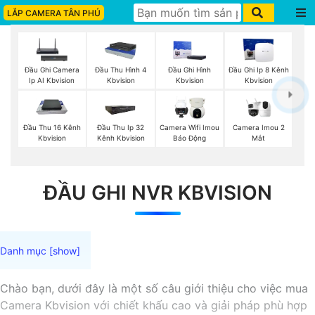
LẮP CAMERA TÂN PHÚ
Đầu Ghi Camera
Đầu Thu Hình 4
Đầu Ghi Hình
Đầu Ghi Ip 8 Kênh
Ip AI Kbvision
Kbvision
Kbvision
Kbvision
Camera Imou 2
Đầu Thu 16 Kênh
Đầu Thu Ip 32
Camera Wifi Imou
Mắt
Kbvision
Kênh Kbvision
Báo Động
ĐẦU GHI NVR KBVISION
Chào bạn, dưới đây là một số câu giới thiệu cho việc mua
Camera Kbvision với chiết khấu cao và giải pháp phù hợp