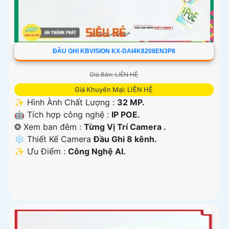
ĐẦU GHI KBVISION KX-DAI4K8208EN3P8
Giá Bán: LIÊN HỆ
Giá Khuyến Mại: LIÊN HỆ
✨ Hình Ành Chất Lượng :
32 MP.
🤖️ Tích hợp công nghệ :
IP POE.
❂ Xem ban đêm :
Từng Vị Trí Camera .
❄ Thiết Kế Camera
Đầu Ghi 8 kênh.
️✨ Ưu Điểm :
Công Nghệ AI.