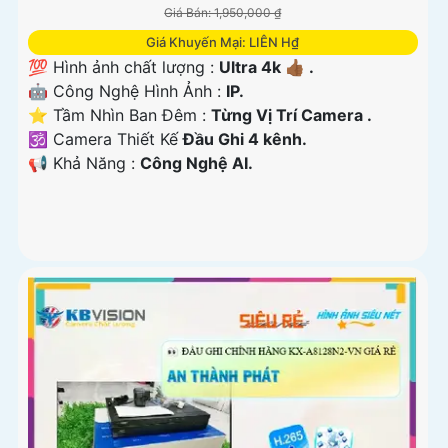
Giá Bán: 1,950,000 ₫
Giá Khuyến Mại: LIÊN H₫
💯 Hình ảnh chất lượng :
Ultra 4k 👍🏾 .
🤖️ Công Nghệ Hình Ảnh :
IP.
⭐ Tầm Nhìn Ban Đêm :
Từng Vị Trí Camera .
🕉️ Camera Thiết Kế
Đầu Ghi 4 kênh.
️📢 Khả Năng :
Công Nghệ AI.