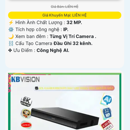
Giá Bán: LIÊN HỆ
Giá Khuyến Mại: LIÊN HỆ
️⚡ Hình Ành Chất Lượng :
32 MP.
⚙ Tích hợp công nghệ :
IP.
🌙 Xem ban đêm :
Từng Vị Trí Camera .
⛓ Cấu Tạo Camera
Đầu Ghi 32 kênh.
️✤ Ưu Điểm :
Công Nghệ AI.