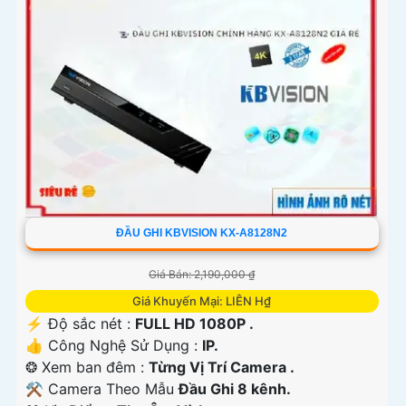
ĐẦU GHI KBVISION KX-A8128N2
Giá Bán: 2,190,000 ₫
Giá Khuyến Mại: LIÊN H₫
️⚡ Độ sắc nét :
FULL HD 1080P .
👍 Công Nghệ Sử Dụng :
IP.
❂ Xem ban đêm :
Từng Vị Trí Camera .
⚒ Camera Theo Mẫu
Đầu Ghi 8 kênh.