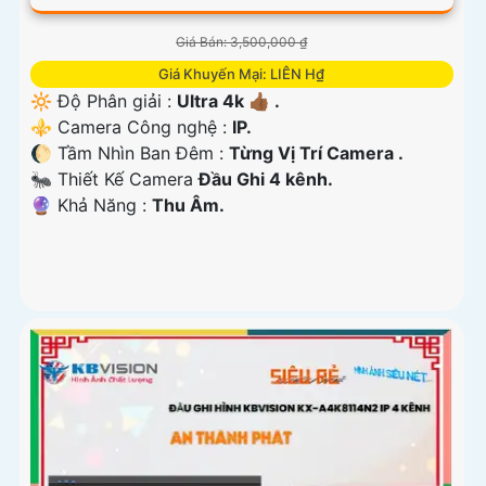
Giá Bán: 3,500,000 ₫
Giá Khuyến Mại: LIÊN H₫
🔆 Độ Phân giải :
Ultra 4k 👍🏾 .
⚜️ Camera Công nghệ :
IP.
🌔 Tầm Nhìn Ban Đêm :
Từng Vị Trí Camera .
🐜 Thiết Kế Camera
Đầu Ghi 4 kênh.
️🔮 Khả Năng :
Thu Âm.