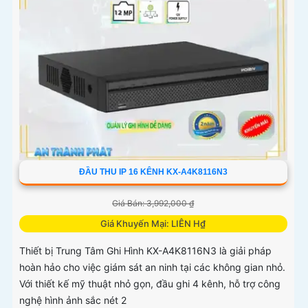
ĐẦU THU IP 16 KÊNH KX-A4K8116N3
Giá Bán: 3,992,000 ₫
Giá Khuyến Mại: LIÊN H₫
Thiết bị Trung Tâm Ghi Hình KX-A4K8116N3 là giải pháp
hoàn hảo cho việc giám sát an ninh tại các không gian nhỏ.
Với thiết kế mỹ thuật nhỏ gọn, đầu ghi 4 kênh, hỗ trợ công
nghệ hình ảnh sắc nét 2