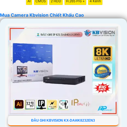
AI
CMOS
2 HDD
H.265 Pro +
4 Kênh
Mua Camera Kbvision Chiết Khấu Cao
'
ĐẦU GHI KBVISION KX-DAI4K8232EN3