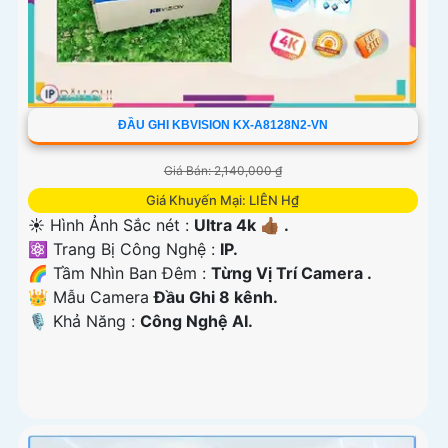
ĐẦU GHI KBVISION KX-A8128N2-VN
Giá Bán: 2,140,000 ₫
Giá Khuyến Mại: LIÊN H₫
☀️ Hình Ảnh Sắc nét :
Ultra 4k 👍🏾 .
⚛️ Trang Bị Công Nghệ :
IP.
🌈 Tầm Nhìn Ban Đêm :
Từng Vị Trí Camera .
👑 Mẫu Camera
Đầu Ghi 8 kênh.
️🎙 Khả Năng :
Công Nghệ AI.