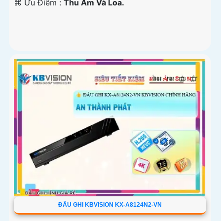
️⌘ Ưu Điểm :
Thu Âm Và Loa.
ĐẦU GHI KBVISION KX-A8124N2-VN