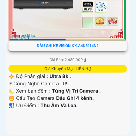
ĐẦU GHI KBVISION KX-A4K8114N2
Giá Bán: 2,480,000 ₫
Giá Khuyến Mại: LIÊN H₫
🔅 Độ Phân giải :
Ultra 8k .
®️ Công Nghệ Camera :
IP.
🌜 Xem ban đêm :
Từng Vị Trí Camera .
♊ Cấu Tạo Camera
Đầu Ghi 4 kênh.
️🛃 Ưu Điểm :
Thu Âm Và Loa.