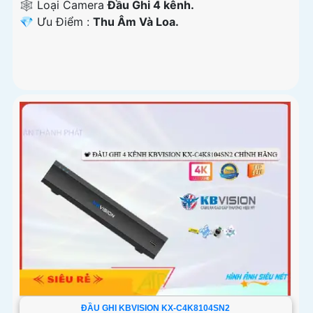
🕸️ Loại Camera
Đầu Ghi 4 kênh.
️💎 Ưu Điểm :
Thu Âm Và Loa.
ĐẦU GHI KBVISION KX-C4K8104SN2