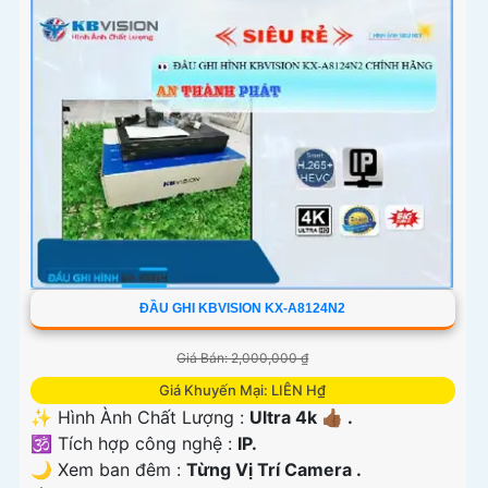
ĐẦU GHI KBVISION KX-A8124N2
Giá Bán: 2,000,000 ₫
Giá Khuyến Mại: LIÊN H₫
✨ Hình Ành Chất Lượng :
Ultra 4k 👍🏾 .
🕉️ Tích hợp công nghệ :
IP.
🌙 Xem ban đêm :
Từng Vị Trí Camera .