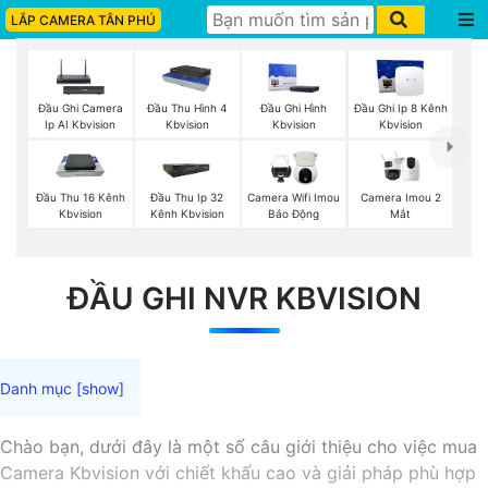
LẮP CAMERA TÂN PHÚ
Đầu Ghi Camera
Đầu Thu Hình 4
Đầu Ghi Hình
Đầu Ghi Ip 8 Kênh
Ip AI Kbvision
Kbvision
Kbvision
Kbvision
Camera Imou 2
Đầu Thu 16 Kênh
Đầu Thu Ip 32
Camera Wifi Imou
Mắt
Kbvision
Kênh Kbvision
Báo Động
ĐẦU GHI NVR KBVISION
Chào bạn, dưới đây là một số câu giới thiệu cho việc mua
Camera Kbvision với chiết khấu cao và giải pháp phù hợp