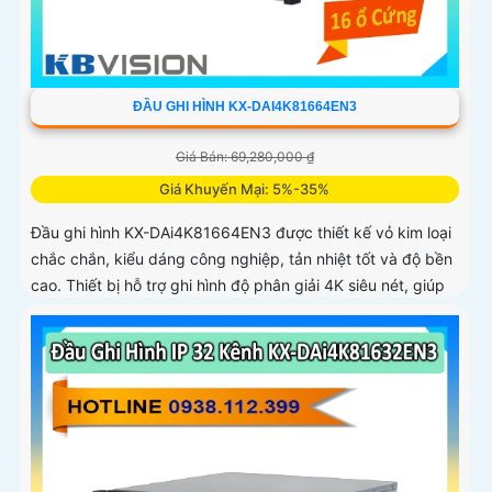
ĐẦU GHI HÌNH KX-DAI4K81664EN3
Giá Bán: 69,280,000 ₫
Giá Khuyến Mại: 5%-35%
Đầu ghi hình KX-DAi4K81664EN3 được thiết kế vỏ kim loại
chắc chắn, kiểu dáng công nghiệp, tản nhiệt tốt và độ bền
cao. Thiết bị hỗ trợ ghi hình độ phân giải 4K siêu nét, giúp
tái tạo chi tiết hình ảnh rõ ràng kể cả trong môi trường
phức tạp