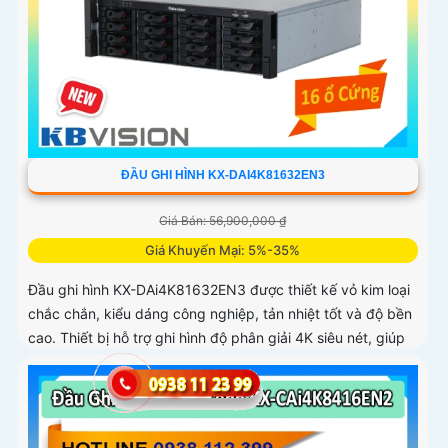
ĐẦU GHI HÌNH KX-DAI4K81632EN3
Giá Bán: 56,900,000 ₫
Giá Khuyến Mại: 5%-35%
Đầu ghi hình KX-DAi4K81632EN3 được thiết kế vỏ kim loại
chắc chắn, kiểu dáng công nghiệp, tản nhiệt tốt và độ bền
cao. Thiết bị hỗ trợ ghi hình độ phân giải 4K siêu nét, giúp
tái tạo chi tiết hình ảnh rõ ràng kể cả trong môi trường
phức tạp