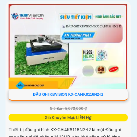
ĐẦU GHI KBVISION KX-CAI4K8116N2-I2
Giá Bán: 5,070,000 ₫
Giá Khuyến Mại: LIÊN H₫
Thiết bị đầu ghi hình KX-CAi4K8116N2-I2 là một Đầu ghi
cao cấp với độ phân giải 12MP, cho khả năng xử lý hình