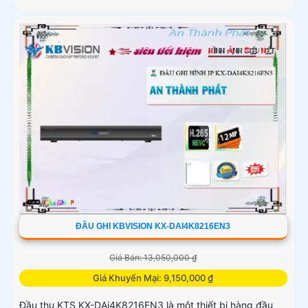
ĐẦU GHI KBVISION KX-DAI4K8216EN3
Giá Bán: 13,050,000 ₫
Giá Khuyến Mại: 9,150,000 ₫
Đầu thu KTS KX-DAi4K8216EN3 là một thiết bị hàng đầu