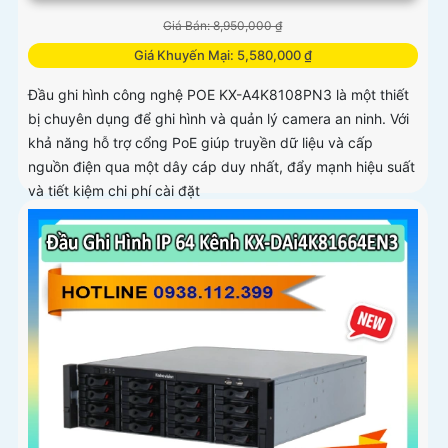
Giá Bán: 8,950,000 ₫
Giá Khuyến Mại: 5,580,000 ₫
Đầu ghi hình công nghệ POE KX-A4K8108PN3 là một thiết
bị chuyên dụng để ghi hình và quản lý camera an ninh. Với
khả năng hỗ trợ cổng PoE giúp truyền dữ liệu và cấp
nguồn điện qua một dây cáp duy nhất, đẩy mạnh hiệu suất
và tiết kiệm chi phí cài đặt