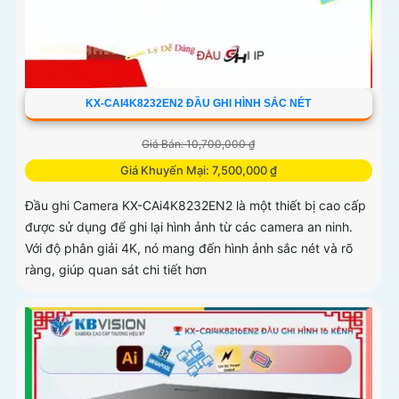
KX-CAI4K8232EN2 ĐẦU GHI HÌNH SẮC NÉT
Giá Bán: 10,700,000 ₫
Giá Khuyến Mại: 7,500,000 ₫
Đầu ghi Camera KX-CAi4K8232EN2 là một thiết bị cao cấp
được sử dụng để ghi lại hình ảnh từ các camera an ninh.
Với độ phân giải 4K, nó mang đến hình ảnh sắc nét và rõ
ràng, giúp quan sát chi tiết hơn