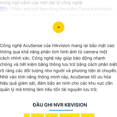
trong ngữ cảnh của một đại lý công nghệ:
🛃
1:
"Chào anh/chị! Bạn đang tìm kiếm Camera Kbvision
với chiết khấu hấp dẫn? Hãy đến với chúng tôi để nhận ưu
đãi đặc biệt và được tư vấn về giải pháp chính xác nhất
cho nhu cầu an ninh của bạn!"
️🏅️
2:
"Bạn muốn mua Camera Kbvision với giá ưu đãi và
giải pháp phù hợp? Liên hệ ngay với chúng tôi để được hỗ
Công nghệ AcuSense của Hikvision mang lại bảo mật cao
trợ tốt nhất từ đội ngũ chuyên gia có kinh nghiệm!"
thông qua khả năng phân tích hình ảnh từ camera một
️🥈
3:
"Chúng tôi cam kết cung cấp Camera Kbvision chính
cách chính xác. Công nghệ này giúp báo động nhanh
hãng với chiết khấu cao nhất trên thị trường. Hãy đến với
chóng và tiết kiệm băng thông lưu trữ bằng cách phân biệt
chúng tôi để trải nghiệm dịch vụ tốt nhất và nhận được sự
rõ ràng các đối tượng như người và phương tiện di chuyển.
tư vấn chuyên nghiệp về giải pháp an ninh cần thiết!"
Nhờ vào tính năng thông minh này, AcuSense tối ưu hóa
Hy vọng những câu giới thiệu trên sẽ giúp bạn thành công
hiệu quả giám sát, đảm bảo an ninh cho các khu vực cần
trong việc tiếp cận khách hàng và tăng cơ hội bán hàng
quản lý mà không làm tiêu tốn tài nguyên lưu trữ.
của bạn. Nếu có bất kỳ yêu cầu hay câu hỏi nào khác, bạn
có thể chia sẻ để tôi hỗ trợ bạn tốt hơn!
ĐẦU GHI NVR KBVISION