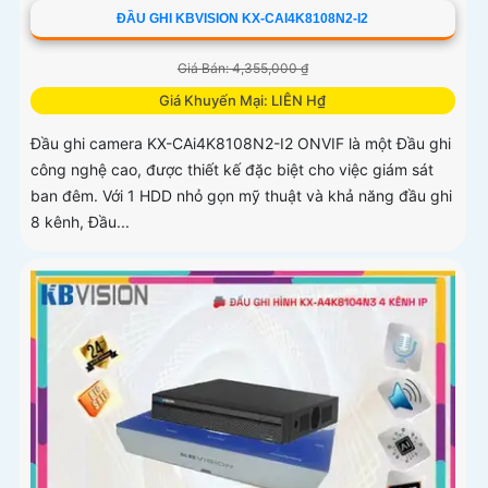
ĐẦU GHI KBVISION KX-CAI4K8108N2-I2
Giá Bán: 4,355,000 ₫
Giá Khuyến Mại: LIÊN H₫
Đầu ghi camera KX-CAi4K8108N2-I2 ONVIF là một Đầu ghi
công nghệ cao, được thiết kế đặc biệt cho việc giám sát
ban đêm. Với 1 HDD nhỏ gọn mỹ thuật và khả năng đầu ghi
8 kênh, Đầu...