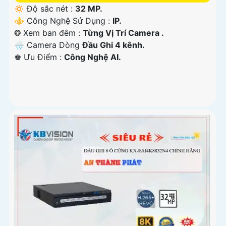
🔅 Độ sắc nét :
32 MP.
⚜️ Công Nghệ Sử Dụng :
IP.
❂ Xem ban đêm :
Từng Vị Trí Camera .
🌧️ Camera Dòng
Đầu Ghi 4 kênh.
️♚ Ưu Điểm :
Công Nghệ AI.