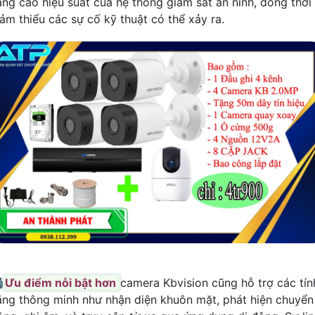
âng cao hiệu suất của hệ thống giám sát an ninh, đồng thời
iảm thiểu các sự cố kỹ thuật có thể xảy ra.

Ưu điểm nỗi bật hơn
camera Kbvision cũng hỗ trợ các tín
ăng thông minh như nhận diện khuôn mặt, phát hiện chuyển