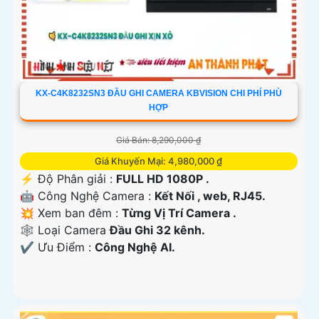
KX-C4K8232SN3 ĐẦU GHI CAMERA KBVISION CHI PHÍ PHÙ
HỢP
Giá Bán: 8,290,000 ₫
Giá Khuyến Mại: 4,980,000 ₫
️⚡ Độ Phân giải :
FULL HD 1080P .
🤖️ Công Nghệ Camera :
Kết Nối , web, RJ45.
💥 Xem ban đêm :
Từng Vị Trí Camera .
🕸️ Loại Camera
Đầu Ghi 32 kênh.
️✔️ Ưu Điểm :
Công Nghệ AI.