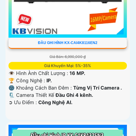
ĐẦU GHI HÌNH KX-CAI4K8116EN2
Giá Bán: 6,990,000 ₫
Giá Khuyến Mại: 5%-35%
👁 Hình Ành Chất Lượng :
16 MP.
🏆 Công Nghệ :
IP.
🌚 Khoảng Cách Ban Đêm :
Từng Vị Trí Camera .
🗜️ Camera Thiết Kế
Đầu Ghi 4 kênh.
️➲ Ưu Điểm :
Công Nghệ AI.