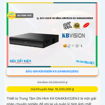
ĐẦU GHI KBVISION KX-DAI4K8432EN3
Giá Bán: 23,050,000 ₫
Giá Khuyến Mại: 16,500,000 ₫
Thiết bị Trung Tâm Ghi Hình KX-DAi4K8432EN3 là một giải
pháp chuyên nghiệp để ghi lại và quản lý hình ảnh chất