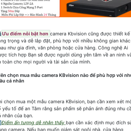

Ưu điểm nỗi bật hơn
camera Kbvision cũng được thiết kế
ang trọng và dễ lắp đặt, phù hợp với nhiều không gian khác
hau như gia đình, văn phòng hoặc cửa hàng. Công nghệ Ai
ược tích hợp Bạn sẽ được người dùng yên tâm về an ninh v
n toàn cho mọi người và tài sản của mình.
ên chọn mua mẫu camera KBvision nào để phù hợp với nh
ầu cá nhân
hi chọn mua một mẫu camera KBvision, bạn cần xem xét m
ố yếu tố để an Tâm rằng sản phẩm sẽ phản ánh đúng nhu c
á nhân của bạn.

Điểm ấn tượng dễ nhận thấy
bạn cần xác định mục đích s
ụng camera. Nếu bạn muốn giám sát ngôi nhà, cửa hàng