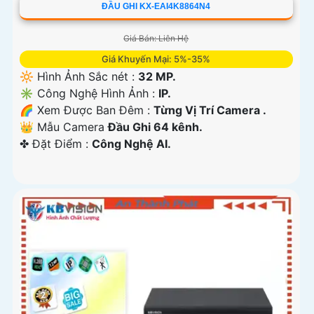
ĐẦU GHI KX-EAI4K8864N4
Giá Bán: Liên Hệ
Giá Khuyến Mại: 5%-35%
🔆 Hình Ảnh Sắc nét :
32 MP.
✳️ Công Nghệ Hình Ảnh :
IP.
🌈 Xem Được Ban Đêm :
Từng Vị Trí Camera .
👑 Mẫu Camera
Đầu Ghi 64 kênh.
️✤ Đặt Điểm :
Công Nghệ AI.