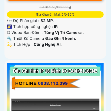
Giá Bán: 56,900,000 ₫
Giá Khuyến Mại: 5%-35%
👀 Độ Phân giải :
32 MP.
🌠 Tích hợp công nghệ :
IP.
❂ Video Ban Đêm :
Từng Vị Trí Camera .
🔩 Thiết Kế Camera
Đầu Ghi 4 kênh.
️💫 Tích Hợp :
Công Nghệ AI.