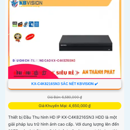
KX-C4K8216SN3 SẮC NÉT KBVISION ✔️
Giá Bán: 6,580,000 ₫
Giá Khuyến Mại: 4,650,000 ₫
Thiết bị Đầu Thu hình HD IP KX-C4K8216SN3 HDD là một
giải pháp lưu trữ hình ảnh cao cấp. Với dung lượng lên đến