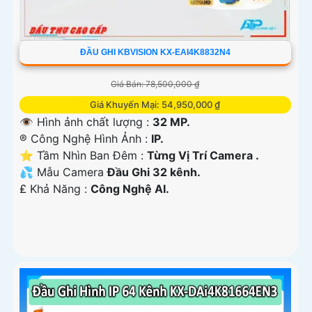
ĐẦU GHI KBVISION KX-EAI4K8832N4
Giá Bán: 78,500,000 ₫
Giá Khuyến Mại: 54,950,000 ₫
👁 Hình ảnh chất lượng :
32 MP.
®️ Công Nghệ Hình Ảnh :
IP.
⭐ Tầm Nhìn Ban Đêm :
Từng Vị Trí Camera .
💦 Mẫu Camera
Đầu Ghi 32 kênh.
️₤ Khả Năng :
Công Nghệ AI.