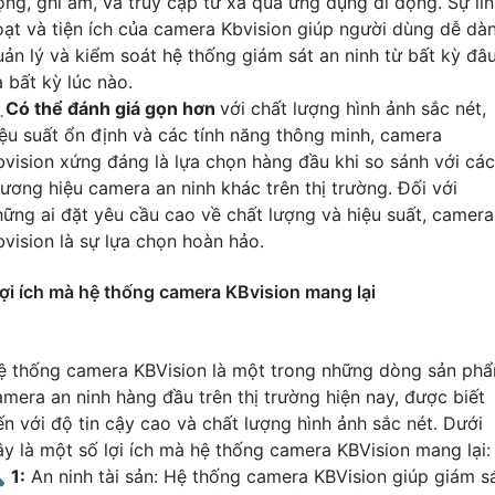
ộng, ghi âm, và truy cập từ xa qua ứng dụng di động. Sự li
oạt và tiện ích của camera Kbvision giúp người dùng dễ dà
uản lý và kiểm soát hệ thống giám sát an ninh từ bất kỳ đâ
 bất kỳ lúc nào.
️
Có thể đánh giá gọn hơn
với chất lượng hình ảnh sắc nét,
iệu suất ổn định và các tính năng thông minh, camera
bvision xứng đáng là lựa chọn hàng đầu khi so sánh với các
hương hiệu camera an ninh khác trên thị trường. Đối với
hững ai đặt yêu cầu cao về chất lượng và hiệu suất, camera
bvision là sự lựa chọn hoàn hảo.
ợi ích mà hệ thống camera KBvision mang lại
ệ thống camera KBVision là một trong những dòng sản ph
amera an ninh hàng đầu trên thị trường hiện nay, được biết
ến với độ tin cậy cao và chất lượng hình ảnh sắc nét. Dưới
ây là một số lợi ích mà hệ thống camera KBVision mang lại:

1:
An ninh tài sản: Hệ thống camera KBVision giúp giám s