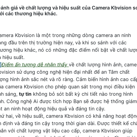
ánh giá về chất lượng và hiệu suất của Camera Kbvision s
ới các thương hiệu khác.
amera Kbvision là một trong những dòng camera an ninh
àng đầu trên thị trường hiện nay, và khi so sánh với các
hương hiệu khác, nó có những đặc điểm nổi bật về chất lượ
 hiệu suất.

Điểm ấn tượng dễ nhận thấy
về chất lượng hình ảnh, came
bvision sử dụng công nghệ hiện đại nhất để an Tâm chất
ượng hình ảnh sắc nét và rõ ràng. Cảm biến hình ảnh cao cấ
ủa camera Kbvision cho phép quan sát trong mọi điều kiện
nh sáng,
tự tin
không bỏ sót bất kỳ chi tiết nào trong hình
nh. Công nghệ Ai được tích hợp Bạn sẽ được hệ thống giám
át an ninh hoạt động hiệu quả và đáng tin cậy.
hứ hai, về hiệu suất, camera Kbvision có khả năng hoạt độ
n định và đáng tin cậy trong thời gian dài. Được thiết kế ch
hắn với chất lượng vật liệu cao cấp, camera Kbvision giúp