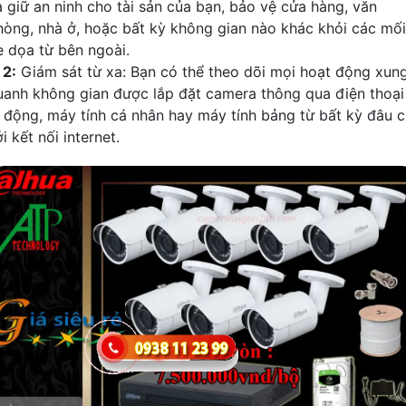
à giữ an ninh cho tài sản của bạn, bảo vệ cửa hàng, văn
hòng, nhà ở, hoặc bất kỳ không gian nào khác khỏi các mối
e dọa từ bên ngoài.
₪
2:
Giám sát từ xa: Bạn có thể theo dõi mọi hoạt động xun
uanh không gian được lắp đặt camera thông qua điện thoại
i động, máy tính cá nhân hay máy tính bảng từ bất kỳ đâu c
i kết nối internet.