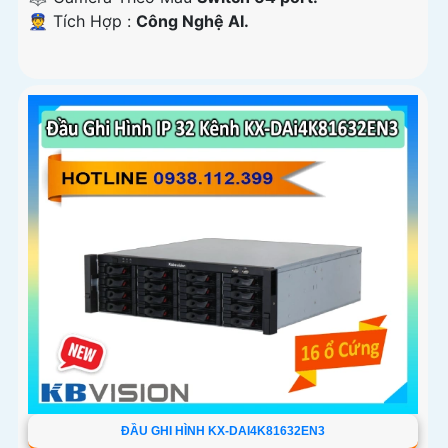
️👮 Tích Hợp :
Công Nghệ AI.
ĐẦU GHI HÌNH KX-DAI4K81632EN3