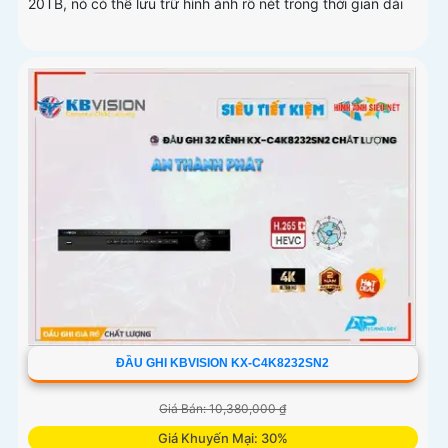
20TB, nó có thể lưu trữ hình ảnh rõ nét trong thời gian dài
ĐẦU GHI KBVISION KX-C4K8232SN2
Giá Bán: 10,380,000 ₫
Giá Khuyến Mại: 30%