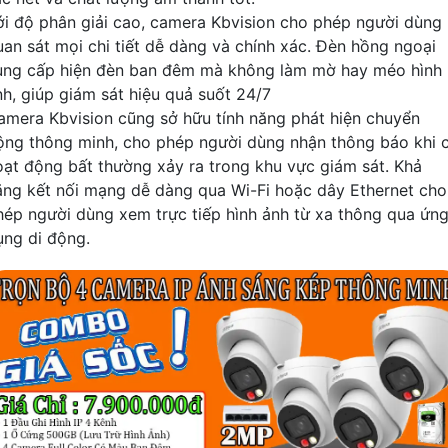
ới độ phân giải cao, camera Kbvision cho phép người dùng
uan sát mọi chi tiết dễ dàng và chính xác. Đèn hồng ngoại
ung cấp hiện đèn ban đêm mà không làm mờ hay méo hình
nh, giúp giám sát hiệu quả suốt 24/7
amera Kbvision cũng sở hữu tính năng phát hiện chuyển
ộng thông minh, cho phép người dùng nhận thông báo khi 
oạt động bất thường xảy ra trong khu vực giám sát. Khả
ăng kết nối mạng dễ dàng qua Wi-Fi hoặc dây Ethernet cho
hép người dùng xem trực tiếp hình ảnh từ xa thông qua ứn
ụng di động.