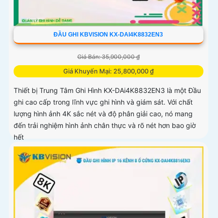
ĐẦU GHI KBVISION KX-DAI4K8832EN3
Giá Bán: 35,900,000 ₫
Giá Khuyến Mại: 25,800,000 ₫
Thiết bị Trung Tâm Ghi Hình KX-DAi4K8832EN3 là một Đầu
ghi cao cấp trong lĩnh vực ghi hình và giám sát. Với chất
lượng hình ảnh 4K sắc nét và độ phân giải cao, nó mang
đến trải nghiệm hình ảnh chân thực và rõ nét hơn bao giờ
hết