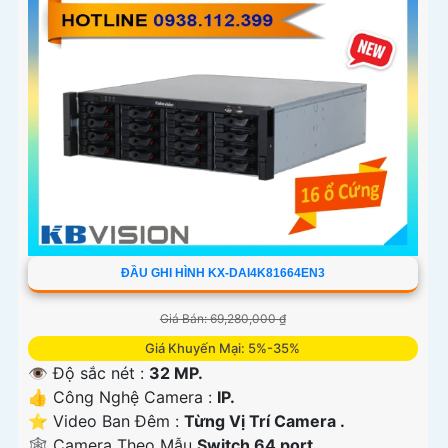
ĐẦU GHI HÌNH KX-DAI4K81664EN3
Giá Bán: 69,280,000 ₫
Giá Khuyến Mại: 5%-35%
👁 Độ sắc nét :
32 MP.
👍 Công Nghệ Camera :
IP.
⭐ Video Ban Đêm :
Từng Vị Trí Camera .
🕸️ Camera Theo Mẫu
Switch 64 port.