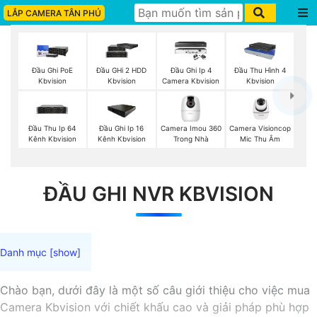
LẮP CAMERA TÂN PHÚ
Đầu Ghi PoE
Đầu GHi 2 HDD
Đầu Ghi Ip 4
Đầu Thu Hình 4
Kbvision
Kbvision
Camera Kbvision
Kbvision
Camera Imou 360
Camera Visioncop
Đầu Thu Ip 64
Đầu Ghi Ip 16
Trong Nhà
Mic Thu Âm
Kênh Kbvision
Kênh Kbvision
ĐẦU GHI NVR KBVISION
Chào bạn, dưới đây là một số câu giới thiệu cho việc mua
Camera Kbvision với chiết khấu cao và giải pháp phù hợp