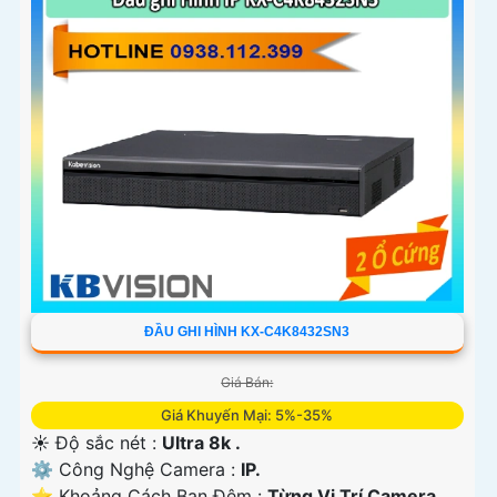
ĐẦU GHI HÌNH KX-C4K8432SN3
Giá Bán:
Giá Khuyến Mại: 5%-35%
☀️ Độ sắc nét :
Ultra 8k .
⚙ Công Nghệ Camera :
IP.
⭐ Khoảng Cách Ban Đêm :
Từng Vị Trí Camera .