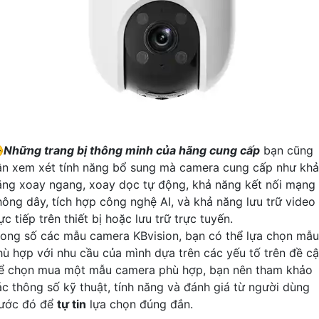
️
Những trang bị thông minh của hãng cung cấp
bạn cũng
ần xem xét tính năng bổ sung mà camera cung cấp như khả
ăng xoay ngang, xoay dọc tự động, khả năng kết nối mạng
hông dây, tích hợp công nghệ AI, và khả năng lưu trữ video
ực tiếp trên thiết bị hoặc lưu trữ trực tuyến.
rong số các mẫu camera KBvision, bạn có thể lựa chọn mẫu
hù hợp với nhu cầu của mình dựa trên các yếu tố trên đề cậ
ể chọn mua một mẫu camera phù hợp, bạn nên tham khảo
ác thông số kỹ thuật, tính năng và đánh giá từ người dùng
rước đó để
tự tin
lựa chọn đúng đắn.