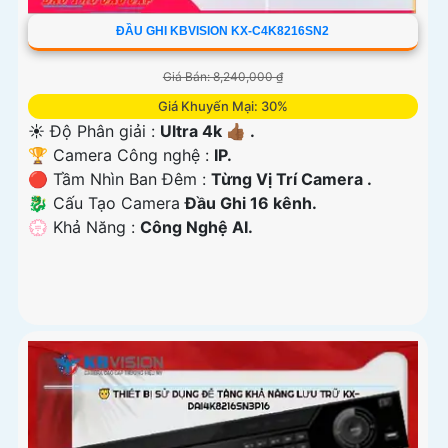
ĐẦU GHI KBVISION KX-C4K8216SN2
Giá Bán: 8,240,000 ₫
Giá Khuyến Mại: 30%
☀️ Độ Phân giải :
Ultra 4k 👍🏾 .
🏆 Camera Công nghệ :
IP.
🔴 Tầm Nhìn Ban Đêm :
Từng Vị Trí Camera .
🐉️ Cấu Tạo Camera
Đầu Ghi 16 kênh.
️💮 Khả Năng :
Công Nghệ AI.