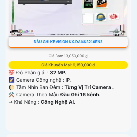
ĐẦU GHI KBVISION KX-DAI4K8216EN3
Giá Bán: 13,050,000 ₫
Giá Khuyến Mại: 9,150,000 ₫
💯 Độ Phân giải :
32 MP.
🌠 Camera Công nghệ :
IP.
🌔 Tầm Nhìn Ban Đêm :
Từng Vị Trí Camera .
⚒ Camera Theo Mẫu
Đầu Ghi 16 kênh.
️⇝ Khả Năng :
Công Nghệ AI.