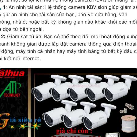

1:
An ninh tài sản: Hệ thống camera KBVision giúp giám s
à giữ an ninh cho tài sản của bạn, bảo vệ cửa hàng, văn
hòng, nhà ở, hoặc bất kỳ không gian nào khác khỏi các mối
e dọa từ bên ngoài.
₪
2:
Giám sát từ xa: Bạn có thể theo dõi mọi hoạt động xun
uanh không gian được lắp đặt camera thông qua điện thoại
i động, máy tính cá nhân hay máy tính bảng từ bất kỳ đâu c
i kết nối internet.