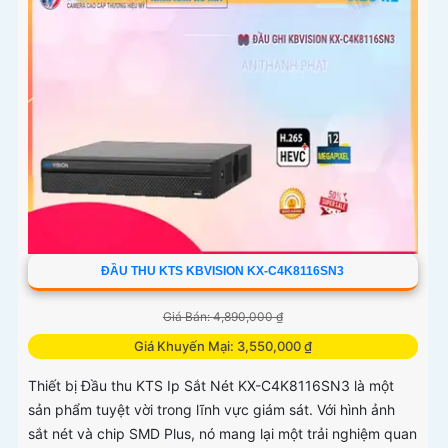
ĐẦU THU KTS KBVISION KX-C4K8116SN3
Giá Bán: 4,890,000 ₫
Giá Khuyến Mại: 3,550,000 ₫
Thiết bị Đầu thu KTS Ip Sắt Nét KX-C4K8116SN3 là một
sản phẩm tuyệt vời trong lĩnh vực giám sát. Với hình ảnh
sắt nét và chip SMD Plus, nó mang lại một trải nghiệm quan