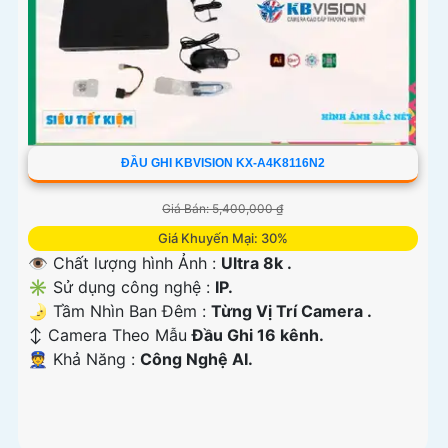
ĐẦU GHI KBVISION KX-A4K8116N2
Giá Bán: 5,400,000 ₫
Giá Khuyến Mại: 30%
👁 Chất lượng hình Ảnh :
Ultra 8k .
✳️ Sử dụng công nghệ :
IP.
🌛 Tầm Nhìn Ban Đêm :
Từng Vị Trí Camera .
↕️ Camera Theo Mẫu
Đầu Ghi 16 kênh.
️👮 Khả Năng :
Công Nghệ AI.