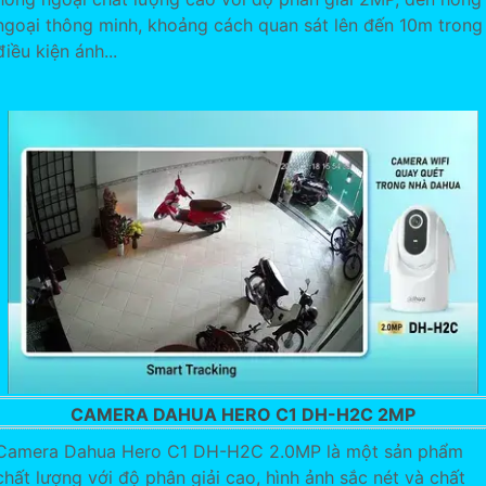
ngoại thông minh, khoảng cách quan sát lên đến 10m trong
điều kiện ánh...
CAMERA DAHUA HERO C1 DH-H2C 2MP
Camera Dahua Hero C1 DH-H2C 2.0MP là một sản phẩm
chất lượng với độ phân giải cao, hình ảnh sắc nét và chất