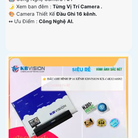
🌛 Xem ban đêm :
Từng Vị Trí Camera .
🎨 Camera Thiết Kế
Đầu Ghi 16 kênh.
️↭ Ưu Điểm :
Công Nghệ AI.