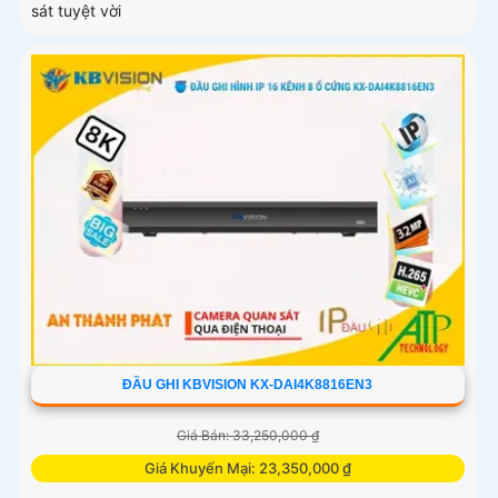
sát tuyệt vời
ĐẦU GHI KBVISION KX-DAI4K8816EN3
Giá Bán: 33,250,000 ₫
Giá Khuyến Mại: 23,350,000 ₫