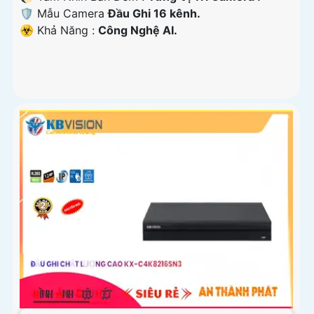
🛡 Mẫu Camera
Đầu Ghi 16 kênh.
️☣️ Khả Năng :
Công Nghệ AI.