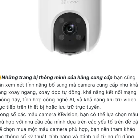
️
Những trang bị thông minh của hãng cung cấp
bạn cũng
ần xem xét tính năng bổ sung mà camera cung cấp như khả
ăng xoay ngang, xoay dọc tự động, khả năng kết nối mạng
hông dây, tích hợp công nghệ AI, và khả năng lưu trữ video
ực tiếp trên thiết bị hoặc lưu trữ trực tuyến.
rong số các mẫu camera KBvision, bạn có thể lựa chọn mẫu
hù hợp với nhu cầu của mình dựa trên các yếu tố trên đề cậ
ể chọn mua một mẫu camera phù hợp, bạn nên tham khảo
ác thông số kỹ thuật, tính năng và đánh giá từ người dùng