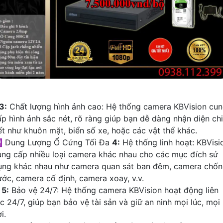
3:
Chất lượng hình ảnh cao: Hệ thống camera KBVision cu
ấp hình ảnh sắc nét, rõ ràng giúp bạn dễ dàng nhận diện chi
iết như khuôn mặt, biển số xe, hoặc các vật thể khác.
 Dung Lượng Ổ Cứng Tối Đa
4:
Hệ thống linh hoạt: KBVisi
ung cấp nhiều loại camera khác nhau cho các mục đích sử
ụng khác nhau như camera quan sát ban đêm, camera chố
ước, camera cố định, camera xoay, v.v.
✱
5:
Bảo vệ 24/7: Hệ thống camera KBVision hoạt động liên
c 24/7, giúp bạn bảo vệ tài sản và giữ an ninh mọi lúc, mọi
i.