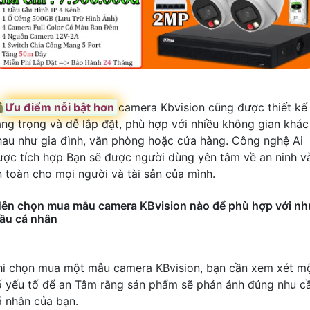

Ưu điểm nỗi bật hơn
camera Kbvision cũng được thiết kế
ang trọng và dễ lắp đặt, phù hợp với nhiều không gian khác
hau như gia đình, văn phòng hoặc cửa hàng. Công nghệ Ai
ược tích hợp Bạn sẽ được người dùng yên tâm về an ninh v
n toàn cho mọi người và tài sản của mình.
ên chọn mua mẫu camera KBvision nào để phù hợp với nh
ầu cá nhân
hi chọn mua một mẫu camera KBvision, bạn cần xem xét m
ố yếu tố để an Tâm rằng sản phẩm sẽ phản ánh đúng nhu c
á nhân của bạn.