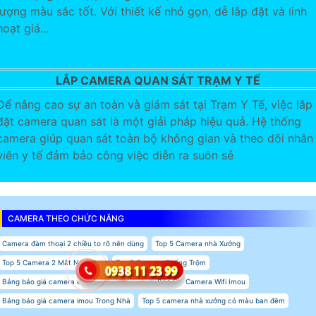
lượng màu sắc tốt. Với thiết kế nhỏ gọn, dễ lắp đặt và linh
hoạt giá...
LẮP CAMERA QUAN SÁT TRẠM Y TẾ
Để nâng cao sự an toàn và giám sát tại Trạm Y Tế, việc lắp
đặt camera quan sát là một giải pháp hiệu quả. Hệ thống
camera giúp quan sát toàn bộ không gian và theo dõi nhân
viên y tế đảm bảo công việc diễn ra suôn sẻ
CAMERA THEO CHỨC NĂNG
Camera đàm thoại 2 chiều to rõ nên dùng
Top 5 Camera nhà Xưởng
Top 5 Camera 2 Mắt Nên Mua
Top 5 Camera Chống Trộm
Bảng báo giá camera ezviz Lắp Trong Nhà
Báo Giá Camera Wifi Imou
Bảng báo giá camera imou Trong Nhà
Top 5 camera nhà xưởng có màu ban đêm