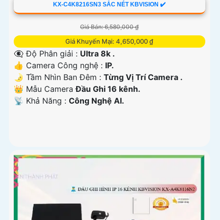
KX-C4K8216SN3 SẮC NÉT KBVISION ✔️
Giá Bán: 6,580,000 ₫
Giá Khuyến Mại: 4,650,000 ₫
👁️‍🗨 Độ Phân giải :
Ultra 8k .
👍 Camera Công nghệ :
IP.
🌛 Tầm Nhìn Ban Đêm :
Từng Vị Trí Camera .
👑 Mẫu Camera
Đầu Ghi 16 kênh.
️📡 Khả Năng :
Công Nghệ AI.