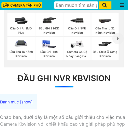
LẮP CAMERA TÂN PHÚ
Đầu Ghi AI SMD
Đầu GHi 2 HDD
Đầu Ghi NVR
Đầu Thu Ip 32
Plus
Kbvision
Kbvision
Kênh Kbvision
Đầu Thu 16 Kênh
Đầu Ghi Hình
Camera Có Độ
Đầu Ghi 8 Ổ Cứng
Kbvision
Kbvision
Nhạy Sáng Cao
Kbvision
Kbvision
ĐẦU GHI NVR KBVISION
Chào bạn, dưới đây là một số câu giới thiệu cho việc mua
Camera Kbvision với chiết khấu cao và giải pháp phù hợp