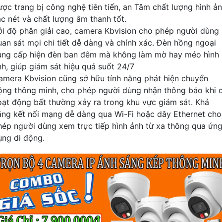
ược trang bị công nghệ tiên tiến, an Tâm chất lượng hình ả
ắc nét và chất lượng âm thanh tốt.
ới độ phân giải cao, camera Kbvision cho phép người dùng
uan sát mọi chi tiết dễ dàng và chính xác. Đèn hồng ngoại
ung cấp hiện đèn ban đêm mà không làm mờ hay méo hình
nh, giúp giám sát hiệu quả suốt 24/7
amera Kbvision cũng sở hữu tính năng phát hiện chuyển
ộng thông minh, cho phép người dùng nhận thông báo khi 
oạt động bất thường xảy ra trong khu vực giám sát. Khả
ăng kết nối mạng dễ dàng qua Wi-Fi hoặc dây Ethernet cho
hép người dùng xem trực tiếp hình ảnh từ xa thông qua ứn
ụng di động.