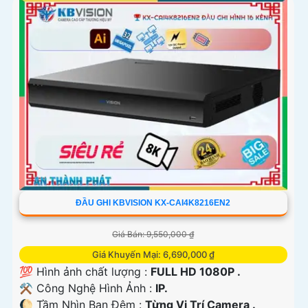
ĐẦU GHI KBVISION KX-CAI4K8216EN2
Giá Bán: 9,550,000 ₫
Giá Khuyến Mại: 6,690,000 ₫
💯 Hình ảnh chất lượng :
FULL HD 1080P .
⚒ Công Nghệ Hình Ảnh :
IP.
🌔 Tầm Nhìn Ban Đêm :
Từng Vị Trí Camera .