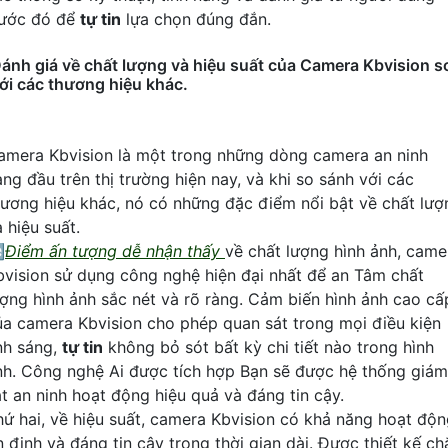
rước đó để
tự tin
lựa chọn đúng đắn.
ánh giá về chất lượng và hiệu suất của Camera Kbvision s
ới các thương hiệu khác.
amera Kbvision là một trong những dòng camera an ninh
àng đầu trên thị trường hiện nay, và khi so sánh với các
hương hiệu khác, nó có những đặc điểm nổi bật về chất lượ
 hiệu suất.

Điểm ấn tượng dễ nhận thấy
về chất lượng hình ảnh, came
bvision sử dụng công nghệ hiện đại nhất để an Tâm chất
ượng hình ảnh sắc nét và rõ ràng. Cảm biến hình ảnh cao cấ
ủa camera Kbvision cho phép quan sát trong mọi điều kiện
nh sáng,
tự tin
không bỏ sót bất kỳ chi tiết nào trong hình
nh. Công nghệ Ai được tích hợp Bạn sẽ được hệ thống giám
át an ninh hoạt động hiệu quả và đáng tin cậy.
hứ hai, về hiệu suất, camera Kbvision có khả năng hoạt độ
n định và đáng tin cậy trong thời gian dài. Được thiết kế ch