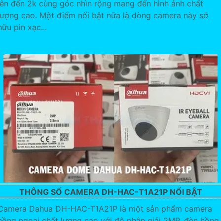
lên đến 2k cùng góc nhìn rộng mang đến hình ảnh chất
lượng cao. Một điểm nổi bật nữa là dòng camera này sở
hữu pin xạc...
THÔNG SỐ CAMERA DH-HAC-T1A21P NỔI BẬT
Camera Dahua DH-HAC-T1A21P là một sản phẩm camera
hồng ngoại chất lượng cao với độ phân giải 2MP, đèn hồng