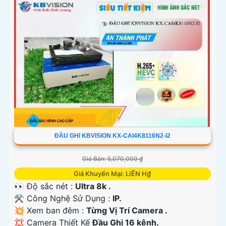
'
ĐẦU GHI KBVISION KX-CAI4K8116N2-I2
Giá Bán: 5,070,000 ₫
Giá Khuyến Mại: LIÊN H₫
👀 Độ sắc nét :
Ultra 8k .
⚒ Công Nghệ Sử Dụng :
IP.
💥 Xem ban đêm :
Từng Vị Trí Camera .
💢 Camera Thiết Kế
Đầu Ghi 16 kênh.