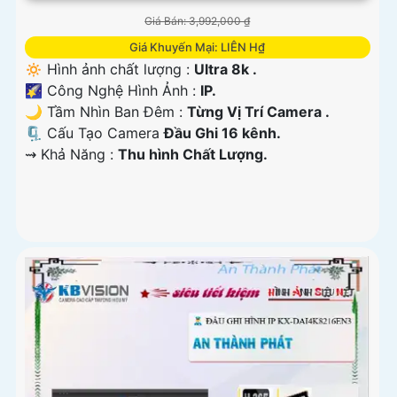
Giá Bán: 3,992,000 ₫
Giá Khuyến Mại: LIÊN H₫
🔅 Hình ảnh chất lượng :
Ultra 8k .
🌠 Công Nghệ Hình Ảnh :
IP.
🌙 Tầm Nhìn Ban Đêm :
Từng Vị Trí Camera .
🗜️ Cấu Tạo Camera
Đầu Ghi 16 kênh.
️⇝ Khả Năng :
Thu hình Chất Lượng.