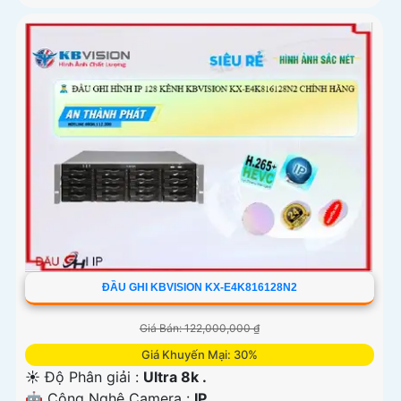
ĐẦU GHI KBVISION KX-E4K816128N2
Giá Bán: 122,000,000 ₫
Giá Khuyến Mại: 30%
☀️ Độ Phân giải :
Ultra 8k .
🤖️ Công Nghệ Camera :
IP.