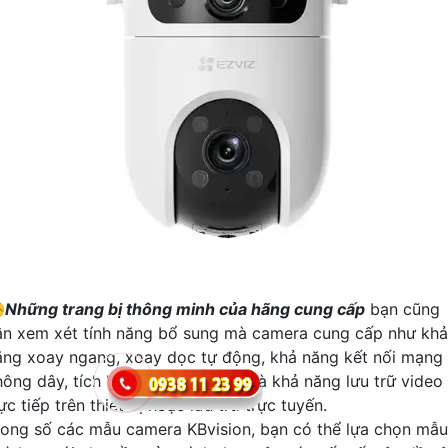
️
Những trang bị thông minh của hãng cung cấp
bạn cũng
ần xem xét tính năng bổ sung mà camera cung cấp như khả
ăng xoay ngang, xoay dọc tự động, khả năng kết nối mạng
hông dây, tích hợp công nghệ AI, và khả năng lưu trữ video
ực tiếp trên thiết bị hoặc lưu trữ trực tuyến.
rong số các mẫu camera KBvision, bạn có thể lựa chọn mẫu