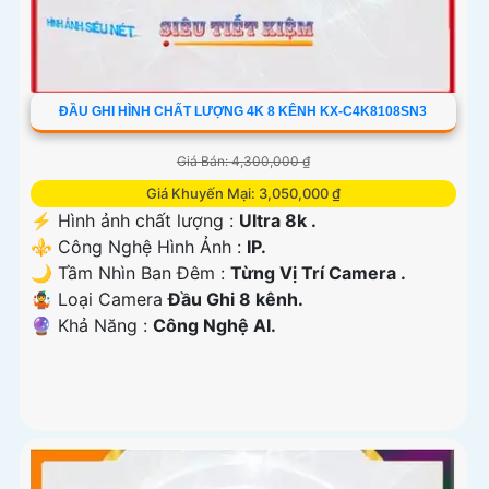
ĐẦU GHI HÌNH CHẤT LƯỢNG 4K 8 KÊNH KX-C4K8108SN3
Giá Bán: 4,300,000 ₫
Giá Khuyến Mại: 3,050,000 ₫
️⚡ Hình ảnh chất lượng :
Ultra 8k .
⚜️ Công Nghệ Hình Ảnh :
IP.
🌙 Tầm Nhìn Ban Đêm :
Từng Vị Trí Camera .
🤹 Loại Camera
Đầu Ghi 8 kênh.
️🔮 Khả Năng :
Công Nghệ AI.