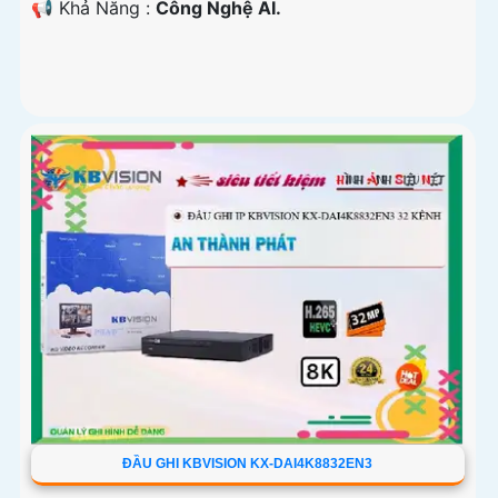
️📢 Khả Năng :
Công Nghệ AI.
ĐẦU GHI KBVISION KX-DAI4K8832EN3