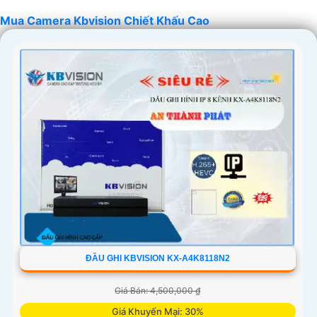
Mua Camera Kbvision Chiết Khấu Cao
'
ĐẦU GHI KBVISION KX-A4K8118N2
Giá Bán: 4,500,000 ₫
Giá Khuyến Mại: 30%