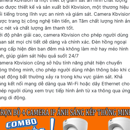
ao được thiết kế và sản xuất bởi Kbvision, một thương hiệu
ổi tiếng trong lĩnh vực an ninh và giám sát. Camera Kbvisio
ược trang bị công nghệ tiên tiến, an Tâm chất lượng hình ả
ắc nét và chất lượng âm thanh tốt.
ới độ phân giải cao, camera Kbvision cho phép người dùng
uan sát mọi chi tiết dễ dàng và chính xác. Đèn hồng ngoại
ung cấp hiện đèn ban đêm mà không làm mờ hay méo hình
nh, giúp giám sát hiệu quả suốt 24/7
amera Kbvision cũng sở hữu tính năng phát hiện chuyển
ộng thông minh, cho phép người dùng nhận thông báo khi 
oạt động bất thường xảy ra trong khu vực giám sát. Khả
ăng kết nối mạng dễ dàng qua Wi-Fi hoặc dây Ethernet cho
hép người dùng xem trực tiếp hình ảnh từ xa thông qua ứn
ụng di động.