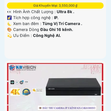
Giá Khuyến Mại: 3,550,000 ₫
👀 Hình Ành Chất Lượng :
Ultra 8k .
🌠 Tích hợp công nghệ :
IP.
🌜 Xem ban đêm :
Từng Vị Trí Camera .
🎨 Camera Dòng
Đầu Ghi 16 kênh.
️💫 Ưu Điểm :
Công Nghệ AI.