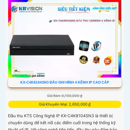
KX-C4K8104SN3 ĐẦU GHI HÌNH 4 KÊNH IP CAO CẤP
Giá Bán: 3,730,000 ₫
Giá Khuyến Mại: 2,650,000 ₫
Đầu thu KTS Công Nghệ IP KX-C4K8104SN3 là thiết bị
chuyên dùng để kết nối các điểm cuối trong hệ thống kỹ
thuật số IP. Với công nghệ tiên tiến, đầu thu này đảm bảo