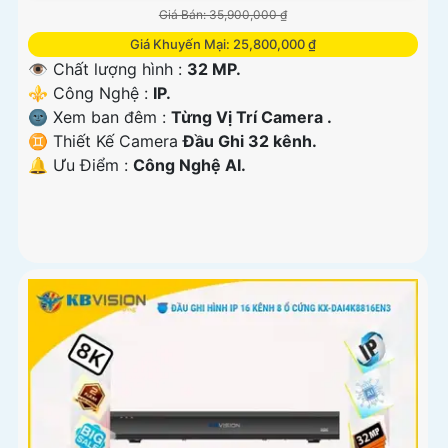
Giá Bán: 35,900,000 ₫
Giá Khuyến Mại: 25,800,000 ₫
👁 Chất lượng hình :
32 MP.
⚜️ Công Nghệ :
IP.
🌚 Xem ban đêm :
Từng Vị Trí Camera .
♊ Thiết Kế Camera
Đầu Ghi 32 kênh.
️🔔 Ưu Điểm :
Công Nghệ AI.