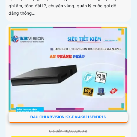
ghi âm, tổng đài IP, chuyển vùng, quản lý cuộc gọi dễ
dàng thông...
ĐẦU GHI KBVISION KX-DAI4K8216EN3P16
Giá Bán: 18,980,000 ₫