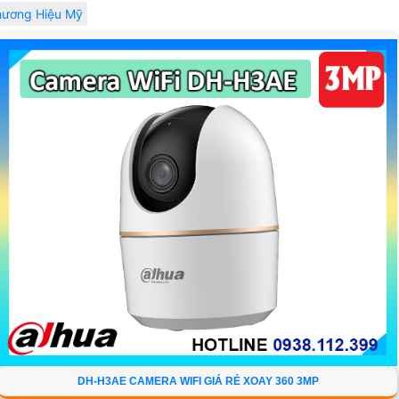
hương Hiệu Mỹ
DH-H3AE CAMERA WIFI GIÁ RẺ XOAY 360 3MP