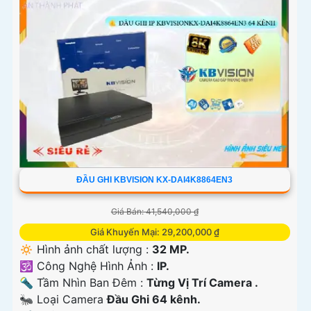
ĐẦU GHI KBVISION KX-DAI4K8864EN3
Giá Bán: 41,540,000 ₫
Giá Khuyến Mại: 29,200,000 ₫
🔅 Hình ảnh chất lượng :
32 MP.
🕉️ Công Nghệ Hình Ảnh :
IP.
🔦 Tầm Nhìn Ban Đêm :
Từng Vị Trí Camera .
🐜 Loại Camera
Đầu Ghi 64 kênh.