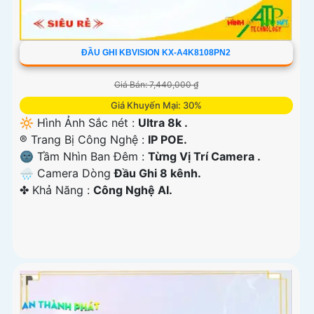
ĐẦU GHI KBVISION KX-A4K8108PN2
Giá Bán: 7,440,000 ₫
Giá Khuyến Mại: 30%
🔆 Hình Ảnh Sắc nét :
Ultra 8k .
®️ Trang Bị Công Nghệ :
IP POE.
🌚 Tầm Nhìn Ban Đêm :
Từng Vị Trí Camera .
🌧️ Camera Dòng
Đầu Ghi 8 kênh.
️✤ Khả Năng :
Công Nghệ AI.