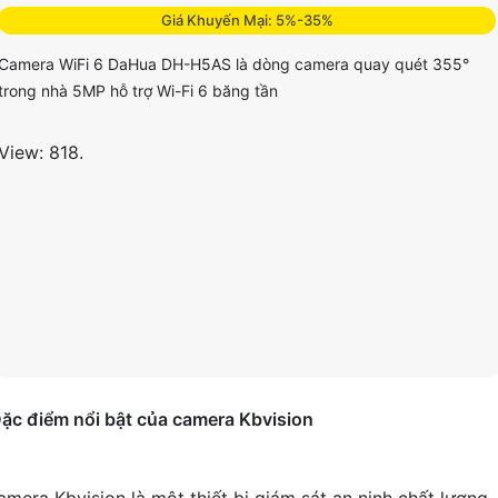
Giá Khuyến Mại: 5%-35%
Camera WiFi 6 DaHua DH-H5AS là dòng camera quay quét 355°
trong nhà 5MP hỗ trợ Wi-Fi 6 băng tần
View: 818.
ặc điểm nổi bật của camera Kbvision
amera Kbvision là một thiết bị giám sát an ninh chất lượng