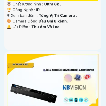
🦉 Chất lượng hình :
Ultra 8k .
🏆 Công Nghệ :
IP.
❃ Xem ban đêm :
Từng Vị Trí Camera .
🎨 Camera Dòng
Đầu Ghi 8 kênh.
️🔔 Ưu Điểm :
Thu Âm Và Loa.