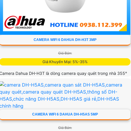
CAMERA WIFI 6 DAHUA DH-H3T 3MP
Giá Bán:
Giá Khuyến Mại: 5%-35%
Camera Dahua DH-H3T là dòng camera quay quét trong nhà 355°
3MP tích hợp Wi-Fi 6 Công nghệ AI phát hiện người chuyển động và
âm thanh bất thường đàm thoại hai chiều, hồng ngoại tầm xa ban
đêm 10m hỗ trợ thẻ nhớ MicroSD 256GB ONVIF và điều khiển từ xa
qua ứng dụng DMSS
CAMERA WIFI 6 DAHUA DH-H5AS 5MP
View: 862.
Giá Bán: