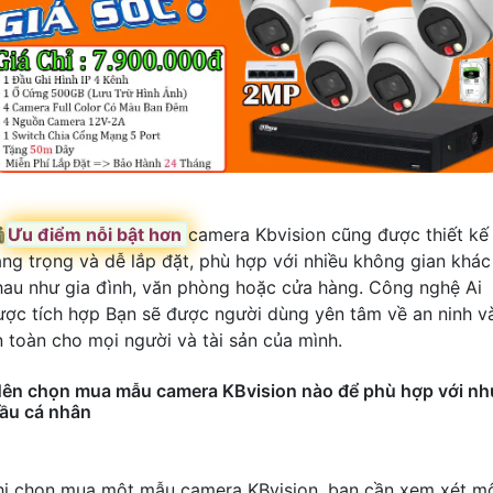

Ưu điểm nỗi bật hơn
camera Kbvision cũng được thiết kế
ang trọng và dễ lắp đặt, phù hợp với nhiều không gian khác
hau như gia đình, văn phòng hoặc cửa hàng. Công nghệ Ai
ược tích hợp Bạn sẽ được người dùng yên tâm về an ninh v
n toàn cho mọi người và tài sản của mình.
ên chọn mua mẫu camera KBvision nào để phù hợp với nh
ầu cá nhân
hi chọn mua một mẫu camera KBvision, bạn cần xem xét m