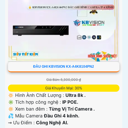
ĐẦU GHI KBVISION KX-A4K8104PN2
Giá Bán: 5,300,000 ₫
Giá Khuyến Mại: 30%
🔅 Hình Ành Chất Lượng :
Ultra 8k .
✳️ Tích hợp công nghệ :
IP POE.
🔅 Xem ban đêm :
Từng Vị Trí Camera .
💦 Mẫu Camera
Đầu Ghi 4 kênh.
️⇝ Ưu Điểm :
Công Nghệ AI.