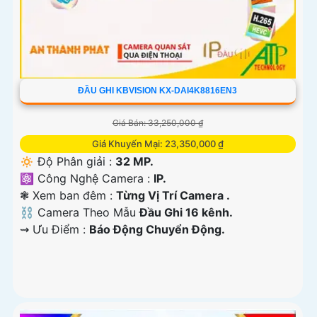
ĐẦU GHI KBVISION KX-DAI4K8816EN3
Giá Bán: 33,250,000 ₫
Giá Khuyến Mại: 23,350,000 ₫
🔅 Độ Phân giải :
32 MP.
⚛️ Công Nghệ Camera :
IP.
❃ Xem ban đêm :
Từng Vị Trí Camera .
⛓ Camera Theo Mẫu
Đầu Ghi 16 kênh.
️⇝ Ưu Điểm :
Báo Động Chuyển Động.