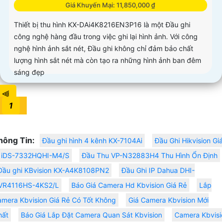
Giá Khuyến Mại: 11,850,000 ₫
Thiết bị thu hình KX-DAi4K8216EN3P16 là một Đầu ghi
công nghệ hàng đầu trong việc ghi lại hình ảnh. Với công
nghệ hình ảnh sắt nét, Đầu ghi không chỉ đảm bảo chất
lượng hình sắt nét mà còn tạo ra những hình ảnh ban đêm
sáng đẹp
⫷
1
hông Tin:
Đầu ghi hình 4 kênh KX-7104Ai
Đầu Ghi Hikvision Gi
ẻ iDS-7332HQHI-M4/S
Đầu Thu VP-N32883H4 Thu Hình Ổn Định
Đầu ghi KBvision KX-A4K8108PN2
Đầu Ghi IP Dahua DHI-
VR4116HS-4KS2/L
Báo Giá Camera Hd Kbvision Giá Rẻ
Lắp
mera Kbvision Giá Rẻ Có Tốt Không
Giá Camera Kbvision Mới
hất
Báo Giá Lắp Đặt Camera Quan Sát Kbvision
Camera Kbvisi