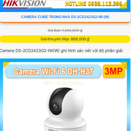
CAMERA CUBE TRONG NHÀ DS-2CD2423G2-IW (W)
Giá Bán: 1,240,000 ₫
Giá Khuyến Mại: 868,000 ₫
Camera DS-2CD2423G2-IW(W) ghi hình sắc nét với độ phân giải
4MP, ống kính 2. 8mm, hỗ trợ đàm thoại hai chiều, lưu trữ tối đa
512GB và phát hiện chuyển động thông minh phân biệt người,
phương tiện
View: 11816.