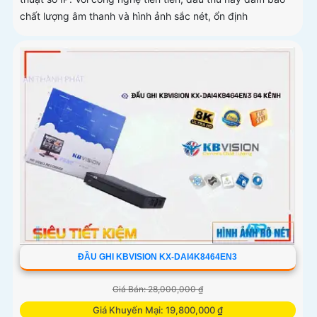
chất lượng âm thanh và hình ảnh sắc nét, ổn định
ĐẦU GHI KBVISION KX-DAI4K8464EN3
Giá Bán: 28,000,000 ₫
Giá Khuyến Mại: 19,800,000 ₫