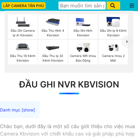
LẮP CAMERA TÂN PHÚ
Đầu Ghi Camera
Đầu Thu Hình 4
Đầu Ghi Hình
Đầu Ghi Ip 8 Kênh
Ip AI Kbvision
Kbvision
Kbvision
Kbvision
Camera Imou 2
Đầu Thu 16 Kênh
Đầu Thu Ip 32
Camera Wifi Imou
Mắt
Kbvision
Kênh Kbvision
Báo Động
ĐẦU GHI NVR KBVISION
Chào bạn, dưới đây là một số câu giới thiệu cho việc mua
Camera Kbvision với chiết khấu cao và giải pháp phù hợp