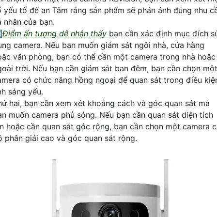
ố yếu tố để an Tâm rằng sản phẩm sẽ phản ánh đúng nhu c
á nhân của bạn.

Điểm ấn tượng dễ nhận thấy
bạn cần xác định mục đích s
ụng camera. Nếu bạn muốn giám sát ngôi nhà, cửa hàng
oặc văn phòng, bạn có thể cần một camera trong nhà hoặc
goài trời. Nếu bạn cần giám sát ban đêm, bạn cần chọn mộ
amera có chức năng hồng ngoại để quan sát trong điều kiệ
nh sáng yếu.
hứ hai, bạn cần xem xét khoảng cách và góc quan sát mà
ạn muốn camera phủ sóng. Nếu bạn cần quan sát diện tích
ớn hoặc cần quan sát góc rộng, bạn cần chọn một camera 
ộ phân giải cao và góc quan sát rộng.