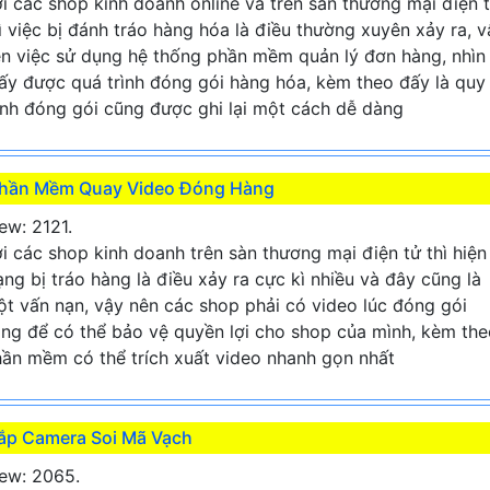
i các shop kinh doanh online và trên sàn thương mại điện 
ì việc bị đánh tráo hàng hóa là điều thường xuyên xảy ra, v
n việc sử dụng hệ thống phần mềm quản lý đơn hàng, nhìn
ấy được quá trình đóng gói hàng hóa, kèm theo đấy là quy
ình đóng gói cũng được ghi lại một cách dễ dàng
hần Mềm Quay Video Đóng Hàng
ew: 2121.
i các shop kinh doanh trên sàn thương mại điện tử thì hiện
ạng bị tráo hàng là điều xảy ra cực kì nhiều và đây cũng là
t vấn nạn, vậy nên các shop phải có video lúc đóng gói
ng để có thể bảo vệ quyền lợi cho shop của mình, kèm the
ần mềm có thể trích xuất video nhanh gọn nhất
ắp Camera Soi Mã Vạch
ew: 2065.