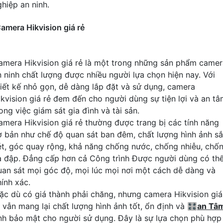
ghiệp an ninh.
amera Hikvision giá rẻ
amera Hikvision giá rẻ là một trong những sản phẩm camer
n ninh chất lượng được nhiều người lựa chọn hiện nay. Với
hiết kế nhỏ gọn, dễ dàng lắp đặt và sử dụng, camera
ikvision giá rẻ đem đến cho người dùng sự tiện lợi và an t
ong việc giám sát gia đình và tài sản.
amera Hikvision giá rẻ thường được trang bị các tính năng
ơ bản như chế độ quan sát ban đêm, chất lượng hình ảnh s
ét, góc quay rộng, khả năng chống nước, chống nhiễu, chố
a đập. Đẳng cấp hơn cả Công trình Được người dùng có th
uan sát mọi góc độ, mọi lúc mọi nơi một cách dễ dàng và
hính xác.
ặc dù có giá thành phải chăng, nhưng camera Hikvision giá
ẻ vẫn mang lại chất lượng hình ảnh tốt, ổn định và 🎛
an Tâ
ính bảo mật cho người sử dụng. Đây là sự lựa chọn phù hợp