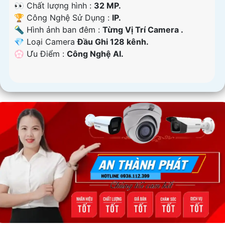
👀 Chất lượng hình :
32 MP.
🏆 Công Nghệ Sử Dụng :
IP.
🔦 Hình ảnh ban đêm :
Từng Vị Trí Camera .
💎 Loại Camera
Đầu Ghi 128 kênh.
️💮 Ưu Điểm :
Công Nghệ AI.