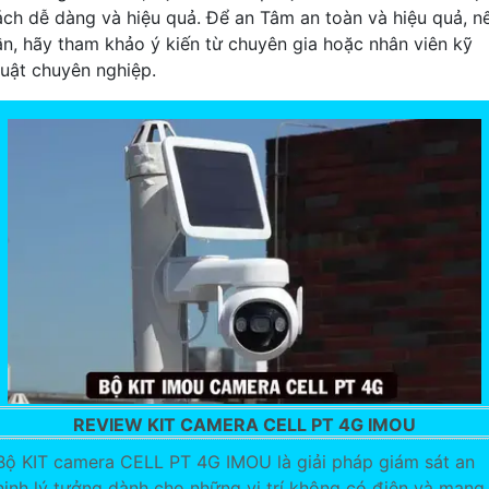
ách dễ dàng và hiệu quả. Để an Tâm an toàn và hiệu quả, n
ần, hãy tham khảo ý kiến từ chuyên gia hoặc nhân viên kỹ
huật chuyên nghiệp.
REVIEW KIT CAMERA CELL PT 4G IMOU
Bộ KIT camera CELL PT 4G IMOU là giải pháp giám sát an
ninh lý tưởng dành cho những vị trí không có điện và mạng