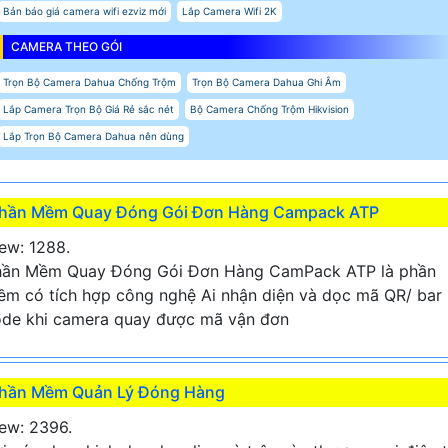
Bản báo giá camera wifi ezviz mới
Lắp Camera Wifi 2K
CAMERA THEO GÓI
Trọn Bộ Camera Dahua Chống Trộm
Trọn Bộ Camera Dahua Ghi Âm
Lắp Camera Trọn Bộ Giá Rẻ sắc nét
Bộ Camera Chống Trộm Hikvision
Lắp Trọn Bộ Camera Dahua nên dùng
hần Mềm Quay Đóng Gói Đơn Hàng Campack ATP
ew: 1288.
hần Mềm Quay Đóng Gói Đơn Hàng CamPack ATP là phần
m có tích hợp công nghệ Ai nhận diện và dọc mã QR/ bar
de khi camera quay được mã vận đơn
hần Mềm Quản Lý Đóng Hàng
ew: 2396.