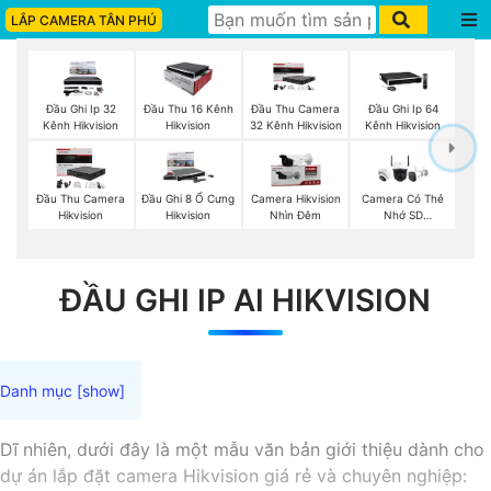
LẮP CAMERA TÂN PHÚ
Đầu Ghi Ip 32
Đầu Thu 16 Kênh
Đầu Thu Camera
Đầu Ghi Ip 64
Kênh Hikvision
Hikvision
32 Kênh Hikvision
Kênh Hikvision
Đầu Thu Camera
Đầu Ghi 8 Ổ Cưng
Camera Hikvision
Camera Có Thẻ
Hikvision
Hikvision
Nhìn Đêm
Nhớ SD
HIKVISION
ĐẦU GHI IP AI HIKVISION
Dĩ nhiên, dưới đây là một mẫu văn bản giới thiệu dành cho
dự án lắp đặt camera Hikvision giá rẻ và chuyên nghiệp: