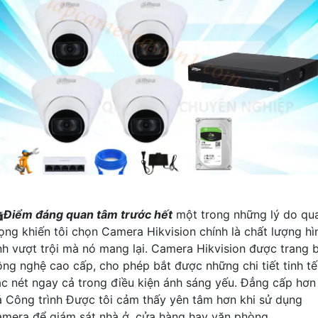

Điểm đáng quan tâm trước hết
một trong những lý do qu
rọng khiến tôi chọn Camera Hikvision chính là chất lượng hì
nh vượt trội mà nó mang lại. Camera Hikvision được trang b
ông nghệ cao cấp, cho phép bắt được những chi tiết tinh tế
ắc nét ngay cả trong điều kiện ánh sáng yếu. Đẳng cấp hơn
ả Công trình Được tôi cảm thấy yên tâm hơn khi sử dụng
amera để giám sát nhà ở, cửa hàng hay văn phòng.