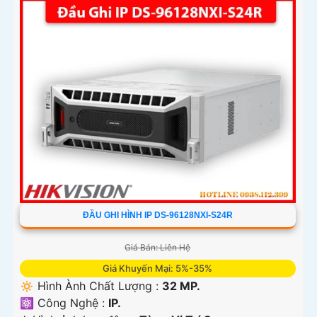
'
ĐẦU GHI HÌNH IP DS-96128NXI-S24R
Giá Bán: Liên Hệ
Giá Khuyến Mại: 5%-35%
🔅 Hình Ành Chất Lượng :
32 MP.
⚛️ Công Nghệ :
IP.