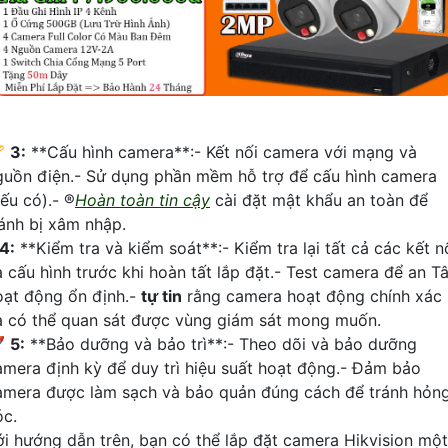
🏆
3:
**Cấu hình camera**:- Kết nối camera với mạng và
guồn điện.- Sử dụng phần mềm hỗ trợ để cấu hình camera
ếu có).- ®️
Hoàn toàn tin cậy
cài đặt mật khẩu an toàn để
ránh bị xâm nhập.
4:
**Kiểm tra và kiểm soát**:- Kiểm tra lại tất cả các kết n
à cấu hình trước khi hoàn tất lắp đặt.- Test camera để an T
oạt động ổn định.-
tự tin
rằng camera hoạt động chính xác
à có thể quan sát được vùng giám sát mong muốn.

5:
**Bảo dưỡng và bảo trì**:- Theo dõi và bảo dưỡng
amera định kỳ để duy trì hiệu suất hoạt động.- Đảm bảo
amera được làm sạch và bảo quản đúng cách để tránh hỏn
óc.
ới hướng dẫn trên, bạn có thể lắp đặt camera Hikvision một