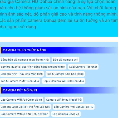
Báo giá Camera HD Dahua chính hãng là sự lựa chọn hoàn
hảo cho hệ thống giám sát an ninh của bạn. Với chất lượng
hình ảnh sắc nét, độ phân giải cao và tính năng thông minh,
các sản phẩm camera Dahua đem lại sự tin tưởng và an tâ
cho người sử dụng
CAMERA THEO CHỨC NĂNG
Bảng báo giá camera imou Trong Nhà
Báo giá camera wifi
camera quay lại quá trình đóng hàng shopee tiktok
Loại Camera Tốt Nhất
Camera Nhìn Thấy chữ Màn Hình
Top 5 Camera Cho Kho Hàng
Top 5 Camera 2 Mắt Nên Mua
Top 5 Camera Wifi 360 Nên Mua
CAMERA KẾT NỐI WIFI
Lắp Camera Wifi Full Color giá rẻ
Camera Wifi Imou Ngoài Trời
Camera Ezviz Giá Rẻ Hình Ảnh Sắc Nét
Lắp Camera Wifi Dahua Full HD
Lắp Camera Wifi Sắc Nét 2K Kbvsiion
Lắp Camera Ezviz 2K