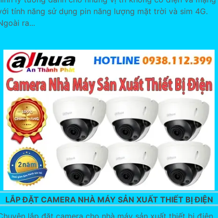
với tính năng sử dụng pin năng lượng mặt trời và sim 4G.
Ngoài ra...
LẮP ĐẶT CAMERA NHÀ MÁY SẢN XUẤT THIẾT BỊ ĐIỆN
Chuyên lắp đặt camera cho nhà máy sản xuất thiết bị điện.