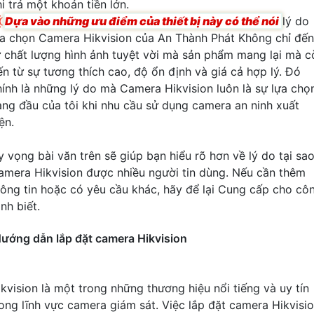
i trả một khoản tiền lớn.

Dựa vào những ưu điểm của thiết bị này có thể nói
lý do
ựa chọn Camera Hikvision của An Thành Phát Không chỉ đến
ừ chất lượng hình ảnh tuyệt vời mà sản phẩm mang lại mà c
ến từ sự tương thích cao, độ ổn định và giá cả hợp lý. Đó
hính là những lý do mà Camera Hikvision luôn là sự lựa chọ
àng đầu của tôi khi nhu cầu sử dụng camera an ninh xuất
ện.
y vọng bài văn trên sẽ giúp bạn hiểu rõ hơn về lý do tại sa
amera Hikvision được nhiều người tin dùng. Nếu cần thêm
hông tin hoặc có yêu cầu khác, hãy để lại Cung cấp cho cô
ình biết.
ướng dẫn lắp đặt camera Hikvision
ikvision là một trong những thương hiệu nổi tiếng và uy tín
rong lĩnh vực camera giám sát. Việc lắp đặt camera Hikvisi