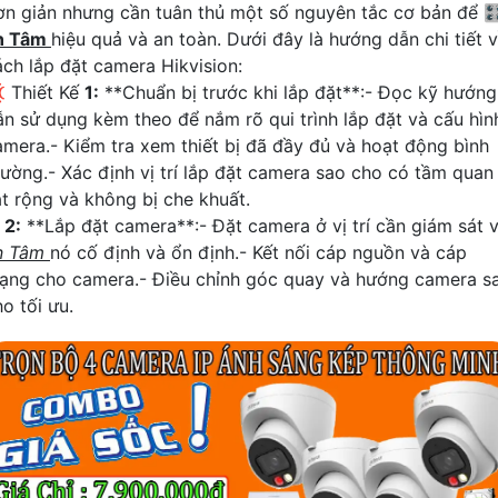
ơn giản nhưng cần tuân thủ một số nguyên tắc cơ bản để 
n Tâm
hiệu quả và an toàn. Dưới đây là hướng dẫn chi tiết 
ách lắp đặt camera Hikvision:
 Thiết Kế
1:
**Chuẩn bị trước khi lắp đặt**:- Đọc kỹ hướng
ẫn sử dụng kèm theo để nắm rõ qui trình lắp đặt và cấu hìn
amera.- Kiểm tra xem thiết bị đã đầy đủ và hoạt động bình
hường.- Xác định vị trí lắp đặt camera sao cho có tầm quan
át rộng và không bị che khuất.
☫
2:
**Lắp đặt camera**:- Đặt camera ở vị trí cần giám sát 
n Tâm
nó cố định và ổn định.- Kết nối cáp nguồn và cáp
ạng cho camera.- Điều chỉnh góc quay và hướng camera s
o tối ưu.