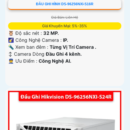
ĐẦU GHI HÌNH DS-96256NXI-S16R
Giá Bán: Liên Hệ
Giá Khuyến Mại: 5%-35%
🦉 Độ sắc nét :
32 MP.
🌠 Công Nghệ Camera :
IP.
🔦 Xem ban đêm :
Từng Vị Trí Camera .
↕️ Camera Dòng
Đầu Ghi 4 kênh.
️👮 Ưu Điểm :
Công Nghệ AI.