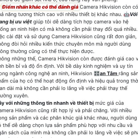

Điểm nhấn khác có thể đánh giá
Camera Hikvision còn c
hả năng tương thích cao với nhiều thiết bị khác nhau. 🤖️
Với
ang bị ưu việt
giúp tôi dễ dàng tích hợp camera vào hệ
hống an ninh hiện có mà không cần phải thay đổi quá nhiều.
iệc cài đặt và sử dụng Camera Hikvision cũng rất đơn giản,
hông đòi hỏi nhiều kiến thức chuyên môn mà người dùng
hông thường cũng có thể thực hiện được.
hông những thế, Camera Hikvision còn được đánh giá cao 
ính bền bỉ và độ ổn định. Với bề dày kinh nghiệm và uy tín
rong ngành công nghệ an ninh, Hikvision 🎛
an Tâm
rằng sả
hẩm của họ có thể hoạt động ổn định và hiệu quả trong thờ
ian dài mà không cần phải lo lắng về việc phải thay thế
hường xuyên.
ây với những thông tin nhanh về thiết bị
mức giá của
amera Hikvision cũng rất hợp lý và phải chăng. Với nhiều
òng sản phẩm và các phân khúc giá khác nhau, người dùng
ó thể dễ dàng chọn lựa sản phẩm phù hợp với nhu cầu và
gân sách của mình mà không cần phải lo lắng về việc sẽ ph