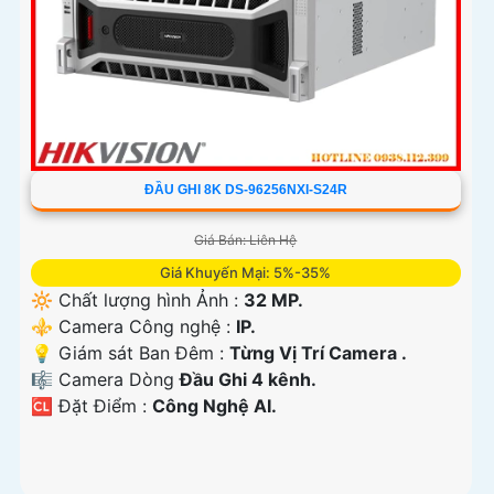
ĐẦU GHI 8K DS-96256NXI-S24R
Giá Bán: Liên Hệ
Giá Khuyến Mại: 5%-35%
🔆 Chất lượng hình Ảnh :
32 MP.
⚜️ Camera Công nghệ :
IP.
💡 Giám sát Ban Đêm :
Từng Vị Trí Camera .
🎼️ Camera Dòng
Đầu Ghi 4 kênh.
️🆑 Đặt Điểm :
Công Nghệ AI.