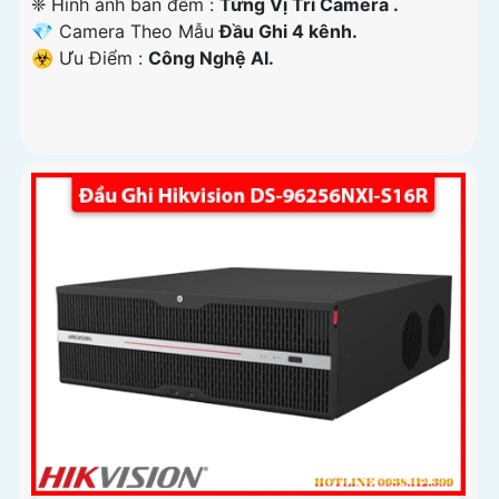
❈ Hình ảnh ban đêm :
Từng Vị Trí Camera .
💎 Camera Theo Mẫu
Đầu Ghi 4 kênh.
️☣️ Ưu Điểm :
Công Nghệ AI.