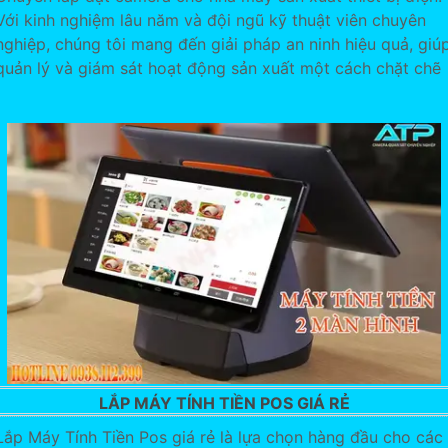
Với kinh nghiệm lâu năm và đội ngũ kỹ thuật viên chuyên
nghiệp, chúng tôi mang đến giải pháp an ninh hiệu quả, giú
quản lý và giám sát hoạt động sản xuất một cách chặt chẽ
LẮP MÁY TÍNH TIỀN POS GIÁ RẺ
Lắp Máy Tính Tiền Pos giá rẻ là lựa chọn hàng đầu cho các