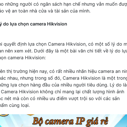
ho những người có ngân sách hạn chế nhưng vẫn muốn đư
ảo vệ an toàn nhà cửa và tài sản của mình.
ý do lựa chọn camera Hikvision
hi quyết định lựa chọn Camera Hikvision, có một số lý do 
ạn nên xem xét. Dưới đây là một bài văn chi tiết về lý do lự
họn camera Hikvision:
rên thị trường hiện nay, có rất nhiều nhãn hiệu camera an ni
hác nhau, nhưng trong số đó, Camera Hikvision là một tron
hững lựa chọn hàng đầu của nhiều người tiêu dùng. Lý do là
ì Camera Hikvision không chỉ mang lại chất lượng hình ảnh
ắc nét mà còn có nhiều ưu điểm vượt trội so với các sản
hẩm cùng loại.