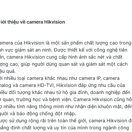
iới thiệu về camera Hikvision
amera của Hikvision là một sản phẩm chất lượng cao trong
ĩnh vực giám sát an ninh. Được thiết kế với công nghệ tiên
iến, camera Hikvision cung cấp hình ảnh sắc nét và chất
ượng cao, giúp người dùng quan sát và giám sát một cách
iệu quả.
ới nhiều loại camera khác nhau như camera IP, camera
nalog và camera HD-TVI, Hikvision đáp ứng nhu cầu của
hiều đối tượng khác nhau từ hộ gia đình, doanh nghiệp đến
ơ quan, trường học và bệnh viện. Camera Hikvision cũng hỗ
rợ nhiều tính năng thông minh như nhận diện khuôn mặt, đế
gười và báo động chống đột nhập.
ược sử dụng rộng rãi trên toàn thế giới, camera Hikvision đ
hẳng định chất lượng và uy tín của mình trong ngành công