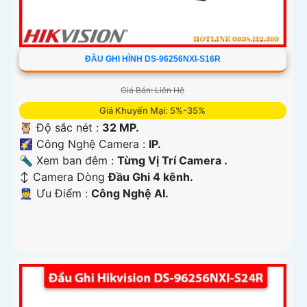
ĐẦU GHI HÌNH DS-96256NXI-S16R
Giá Bán: Liên Hệ
Giá Khuyến Mại: 5%-35%
🦉 Độ sắc nét :
32 MP.
🌠 Công Nghệ Camera :
IP.
🔦 Xem ban đêm :
Từng Vị Trí Camera .
↕️ Camera Dòng
Đầu Ghi 4 kênh.
️👮 Ưu Điểm :
Công Nghệ AI.