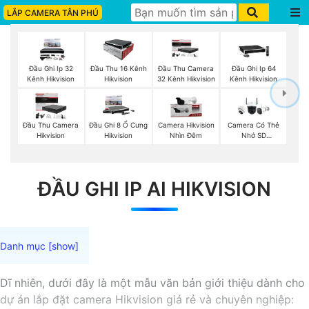
LẮP CAMERA TÂN PHÚ
Đầu Ghi Ip 32
Đầu Thu 16 Kênh
Đầu Thu Camera
Đầu Ghi Ip 64
Kênh Hikvision
Hikvision
32 Kênh Hikvision
Kênh Hikvision
Đầu Thu Camera
Đầu Ghi 8 Ổ Cưng
Camera Hikvision
Camera Có Thẻ
Hikvision
Hikvision
Nhìn Đêm
Nhớ SD
HIKVISION
ĐẦU GHI IP AI HIKVISION
Dĩ nhiên, dưới đây là một mẫu văn bản giới thiệu dành cho
dự án lắp đặt camera Hikvision giá rẻ và chuyên nghiệp: