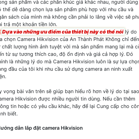
òng sản phẩm và các phân khúc giá khác nhau, người dùng
ó thể dễ dàng chọn lựa sản phẩm phù hợp với nhu cầu và
gân sách của mình mà không cần phải lo lắng về việc sẽ ph
i trả một khoản tiền lớn.

Dựa vào những ưu điểm của thiết bị này có thể nói
lý do
ựa chọn Camera Hikvision của An Thành Phát Không chỉ đến
ừ chất lượng hình ảnh tuyệt vời mà sản phẩm mang lại mà c
ến từ sự tương thích cao, độ ổn định và giá cả hợp lý. Đó
hính là những lý do mà Camera Hikvision luôn là sự lựa chọ
àng đầu của tôi khi nhu cầu sử dụng camera an ninh xuất
ện.
y vọng bài văn trên sẽ giúp bạn hiểu rõ hơn về lý do tại sa
amera Hikvision được nhiều người tin dùng. Nếu cần thêm
hông tin hoặc có yêu cầu khác, hãy để lại Cung cấp cho cô
ình biết.
ướng dẫn lắp đặt camera Hikvision