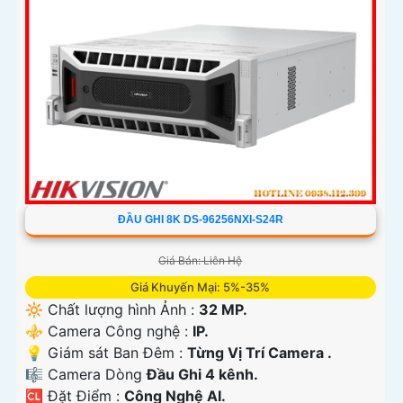
ĐẦU GHI 8K DS-96256NXI-S24R
Giá Bán: Liên Hệ
Giá Khuyến Mại: 5%-35%
🔆 Chất lượng hình Ảnh :
32 MP.
⚜️ Camera Công nghệ :
IP.
💡 Giám sát Ban Đêm :
Từng Vị Trí Camera .
🎼️ Camera Dòng
Đầu Ghi 4 kênh.
️🆑 Đặt Điểm :
Công Nghệ AI.