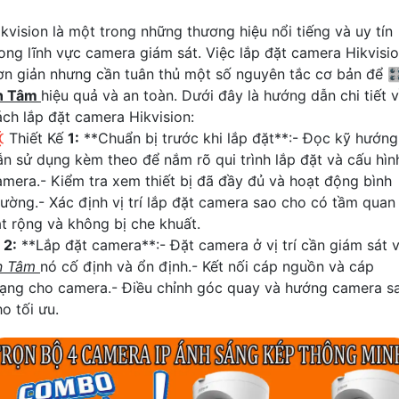
ikvision là một trong những thương hiệu nổi tiếng và uy tín
rong lĩnh vực camera giám sát. Việc lắp đặt camera Hikvisi
ơn giản nhưng cần tuân thủ một số nguyên tắc cơ bản để 
n Tâm
hiệu quả và an toàn. Dưới đây là hướng dẫn chi tiết 
ách lắp đặt camera Hikvision:
 Thiết Kế
1:
**Chuẩn bị trước khi lắp đặt**:- Đọc kỹ hướng
ẫn sử dụng kèm theo để nắm rõ qui trình lắp đặt và cấu hìn
amera.- Kiểm tra xem thiết bị đã đầy đủ và hoạt động bình
hường.- Xác định vị trí lắp đặt camera sao cho có tầm quan
át rộng và không bị che khuất.
☫
2:
**Lắp đặt camera**:- Đặt camera ở vị trí cần giám sát 
n Tâm
nó cố định và ổn định.- Kết nối cáp nguồn và cáp
ạng cho camera.- Điều chỉnh góc quay và hướng camera s
o tối ưu.