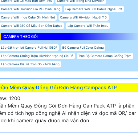
Camera Wifi Có Màu Ban Đêm 360
Camera Wifi Trong Nhà Kbvision
Camera Wifi Hikvision Giá Rẻ Chính Hãng
Lắp Camera Wifi 360 Dahua Ngoài Trời
Camera Wifi Imou Cube Ghi Hình Nét
Camera Wifi Hikvision Ngoài Trời
Camera Wifi 360 Có Màu Ban Đêm Dahua
Lắp Camera Wifi Thân Imou
CAMERA THEO GÓI
Lắp đặt trọn bộ Camera Full Hd 1080P
Bộ Camera Full Color Dahua
Lắp Camera Chống Trộm Hikvision trọn bộ Giá Rẻ
Trọn Bộ Camera Dahua Chống Trộm
Lắp Camera Giá Rẻ Trọn Gói chính hãng
hần Mềm Quay Đóng Gói Đơn Hàng Campack ATP
ew: 1200.
hần Mềm Quay Đóng Gói Đơn Hàng CamPack ATP là phần
m có tích hợp công nghệ Ai nhận diện và dọc mã QR/ bar
de khi camera quay được mã vận đơn