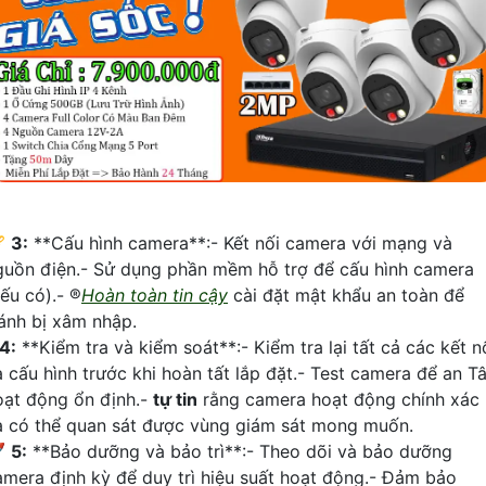
🏆
3:
**Cấu hình camera**:- Kết nối camera với mạng và
guồn điện.- Sử dụng phần mềm hỗ trợ để cấu hình camera
ếu có).- ®️
Hoàn toàn tin cậy
cài đặt mật khẩu an toàn để
ránh bị xâm nhập.
4:
**Kiểm tra và kiểm soát**:- Kiểm tra lại tất cả các kết n
à cấu hình trước khi hoàn tất lắp đặt.- Test camera để an T
oạt động ổn định.-
tự tin
rằng camera hoạt động chính xác
à có thể quan sát được vùng giám sát mong muốn.

5:
**Bảo dưỡng và bảo trì**:- Theo dõi và bảo dưỡng
amera định kỳ để duy trì hiệu suất hoạt động.- Đảm bảo