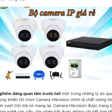

Điểm đáng quan tâm trước hết
một trong những lý do qu
rọng khiến tôi chọn Camera Hikvision chính là chất lượng hì
nh vượt trội mà nó mang lại. Camera Hikvision được trang b
ông nghệ cao cấp, cho phép bắt được những chi tiết tinh tế