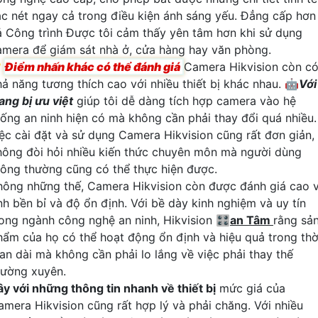
ắc nét ngay cả trong điều kiện ánh sáng yếu. Đẳng cấp hơn
ả Công trình Được tôi cảm thấy yên tâm hơn khi sử dụng
amera để giám sát nhà ở, cửa hàng hay văn phòng.

Điểm nhấn khác có thể đánh giá
Camera Hikvision còn c
hả năng tương thích cao với nhiều thiết bị khác nhau. 🤖️
Với
ang bị ưu việt
giúp tôi dễ dàng tích hợp camera vào hệ
hống an ninh hiện có mà không cần phải thay đổi quá nhiều.
iệc cài đặt và sử dụng Camera Hikvision cũng rất đơn giản,
hông đòi hỏi nhiều kiến thức chuyên môn mà người dùng
hông thường cũng có thể thực hiện được.
hông những thế, Camera Hikvision còn được đánh giá cao 
ính bền bỉ và độ ổn định. Với bề dày kinh nghiệm và uy tín
rong ngành công nghệ an ninh, Hikvision 🎛
an Tâm
rằng sả
hẩm của họ có thể hoạt động ổn định và hiệu quả trong thờ
ian dài mà không cần phải lo lắng về việc phải thay thế
hường xuyên.
ây với những thông tin nhanh về thiết bị
mức giá của
amera Hikvision cũng rất hợp lý và phải chăng. Với nhiều