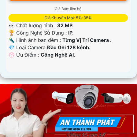
Giá Bán: liên hệ
Giá Khuyến Mại: 5%-35%
👀 Chất lượng hình :
32 MP.
🏆 Công Nghệ Sử Dụng :
IP.
🔦 Hình ảnh ban đêm :
Từng Vị Trí Camera .
💎 Loại Camera
Đầu Ghi 128 kênh.
️💮 Ưu Điểm :
Công Nghệ AI.