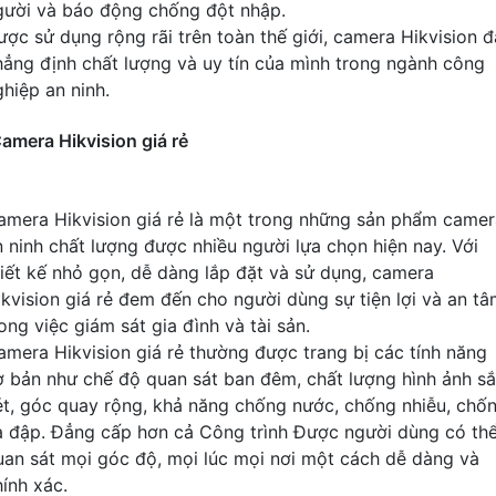
gười và báo động chống đột nhập.
ược sử dụng rộng rãi trên toàn thế giới, camera Hikvision đ
hẳng định chất lượng và uy tín của mình trong ngành công
ghiệp an ninh.
amera Hikvision giá rẻ
amera Hikvision giá rẻ là một trong những sản phẩm camer
n ninh chất lượng được nhiều người lựa chọn hiện nay. Với
hiết kế nhỏ gọn, dễ dàng lắp đặt và sử dụng, camera
ikvision giá rẻ đem đến cho người dùng sự tiện lợi và an t
ong việc giám sát gia đình và tài sản.
amera Hikvision giá rẻ thường được trang bị các tính năng
ơ bản như chế độ quan sát ban đêm, chất lượng hình ảnh s
ét, góc quay rộng, khả năng chống nước, chống nhiễu, chố
a đập. Đẳng cấp hơn cả Công trình Được người dùng có th
uan sát mọi góc độ, mọi lúc mọi nơi một cách dễ dàng và
hính xác.