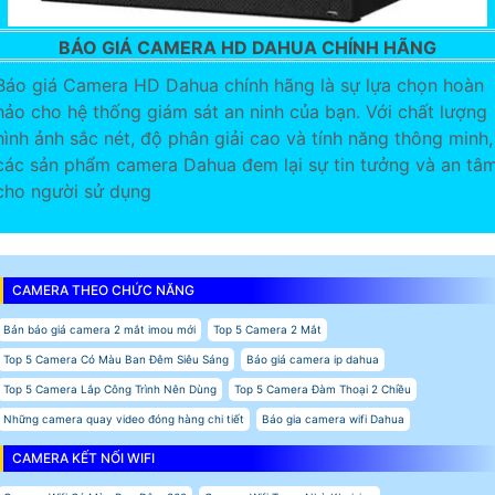
BÁO GIÁ CAMERA HD DAHUA CHÍNH HÃNG
Báo giá Camera HD Dahua chính hãng là sự lựa chọn hoàn
hảo cho hệ thống giám sát an ninh của bạn. Với chất lượng
hình ảnh sắc nét, độ phân giải cao và tính năng thông minh,
các sản phẩm camera Dahua đem lại sự tin tưởng và an tâ
cho người sử dụng
CAMERA THEO CHỨC NĂNG
Bản báo giá camera 2 mắt imou mới
Top 5 Camera 2 Mắt
Top 5 Camera Có Màu Ban Đêm Siêu Sáng
Báo giá camera ip dahua
Top 5 Camera Lắp Công Trình Nên Dùng
Top 5 Camera Đàm Thoại 2 Chiều
Những camera quay video đóng hàng chi tiết
Báo gia camera wifi Dahua
CAMERA KẾT NỐI WIFI