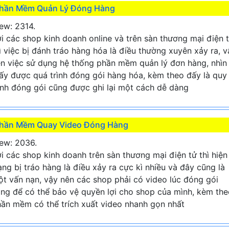
hần Mềm Quản Lý Đóng Hàng
ew: 2314.
i các shop kinh doanh online và trên sàn thương mại điện 
ì việc bị đánh tráo hàng hóa là điều thường xuyên xảy ra, v
n việc sử dụng hệ thống phần mềm quản lý đơn hàng, nhìn
ấy được quá trình đóng gói hàng hóa, kèm theo đấy là quy
ình đóng gói cũng được ghi lại một cách dễ dàng
hần Mềm Quay Video Đóng Hàng
ew: 2036.
i các shop kinh doanh trên sàn thương mại điện tử thì hiện
ạng bị tráo hàng là điều xảy ra cực kì nhiều và đây cũng là
t vấn nạn, vậy nên các shop phải có video lúc đóng gói
ng để có thể bảo vệ quyền lợi cho shop của mình, kèm the
ần mềm có thể trích xuất video nhanh gọn nhất