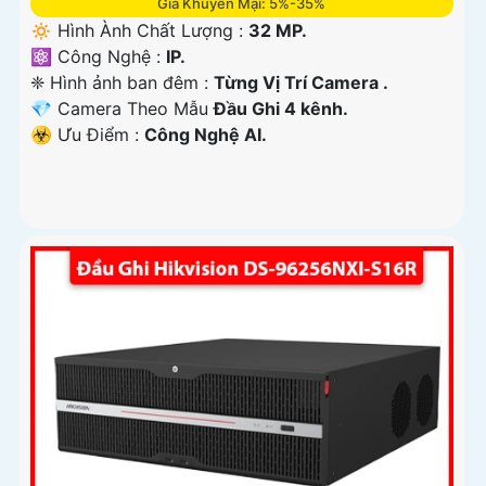
Giá Khuyến Mại: 5%-35%
🔅 Hình Ành Chất Lượng :
32 MP.
⚛️ Công Nghệ :
IP.
❈ Hình ảnh ban đêm :
Từng Vị Trí Camera .
💎 Camera Theo Mẫu
Đầu Ghi 4 kênh.
️☣️ Ưu Điểm :
Công Nghệ AI.