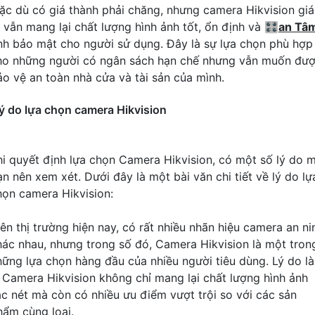
ặc dù có giá thành phải chăng, nhưng camera Hikvision giá
ẻ vẫn mang lại chất lượng hình ảnh tốt, ổn định và 🎛
an Tâ
ính bảo mật cho người sử dụng. Đây là sự lựa chọn phù hợp
ho những người có ngân sách hạn chế nhưng vẫn muốn đư
ảo vệ an toàn nhà cửa và tài sản của mình.
ý do lựa chọn camera Hikvision
hi quyết định lựa chọn Camera Hikvision, có một số lý do 
ạn nên xem xét. Dưới đây là một bài văn chi tiết về lý do lự
họn camera Hikvision:
rên thị trường hiện nay, có rất nhiều nhãn hiệu camera an ni
hác nhau, nhưng trong số đó, Camera Hikvision là một tron
hững lựa chọn hàng đầu của nhiều người tiêu dùng. Lý do là
ì Camera Hikvision không chỉ mang lại chất lượng hình ảnh
ắc nét mà còn có nhiều ưu điểm vượt trội so với các sản
hẩm cùng loại.