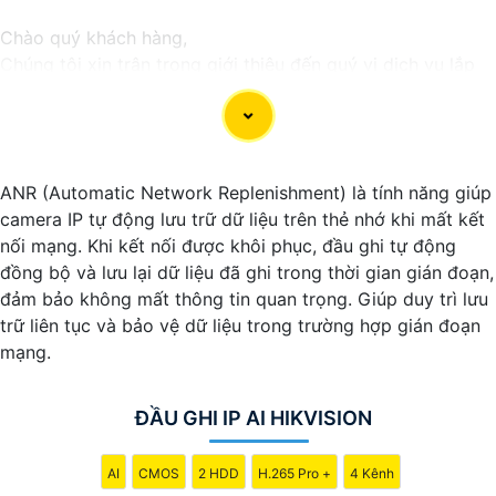
Chào quý khách hàng,
Chúng tôi xin trân trọng giới thiệu đến quý vị dịch vụ lắp
đặt camera Hikvision giá rẻ và chuyên nghiệp cho dự án
của quý vị.
Với kinh nghiệm lâu năm trong lĩnh vực lắp đặt camera an
ninh, đội ngũ kỹ thuật viên của chúng tôi cam kết sẽ mang
ANR (Automatic Network Replenishment) là tính năng giúp
đến cho quý vị những giải pháp an ninh hiệu quả, đáng tin
camera IP tự động lưu trữ dữ liệu trên thẻ nhớ khi mất kết
cậy và tiết kiệm chi phí.
nối mạng. Khi kết nối được khôi phục, đầu ghi tự động
Camera của Hikvision được biết đến là một trong những
đồng bộ và lưu lại dữ liệu đã ghi trong thời gian gián đoạn,
thương hiệu hàng đầu thế giới về giải pháp an ninh video.
đảm bảo không mất thông tin quan trọng. Giúp duy trì lưu
Với các tính năng và công nghệ tiên tiến, camera Hikvision
trữ liên tục và bảo vệ dữ liệu trong trường hợp gián đoạn
không chỉ
chắc chắn
chất lượng hình ảnh sắc nét mà còn
mạng.
đem đến sự tin cậy và an toàn cho dự án của quý vị.
Nếu quý vị quan tâm đến việc lắp đặt camera Hikvision giá
rẻ và chuyên nghiệp cho dự án của mình, chúng tôi luôn
ĐẦU GHI IP AI HIKVISION
sẵn lòng hỗ trợ và tư vấn cho quý vị.
AI
CMOS
2 HDD
H.265 Pro +
4 Kênh