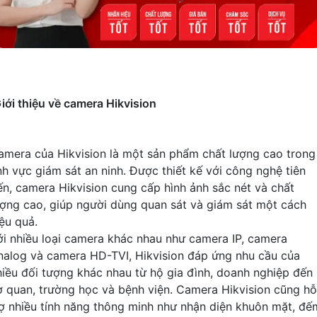
iới thiệu về camera Hikvision
amera của Hikvision là một sản phẩm chất lượng cao trong
ĩnh vực giám sát an ninh. Được thiết kế với công nghệ tiên
iến, camera Hikvision cung cấp hình ảnh sắc nét và chất
ượng cao, giúp người dùng quan sát và giám sát một cách
iệu quả.
ới nhiều loại camera khác nhau như camera IP, camera
nalog và camera HD-TVI, Hikvision đáp ứng nhu cầu của
hiều đối tượng khác nhau từ hộ gia đình, doanh nghiệp đến
ơ quan, trường học và bệnh viện. Camera Hikvision cũng hỗ
rợ nhiều tính năng thông minh như nhận diện khuôn mặt, đế