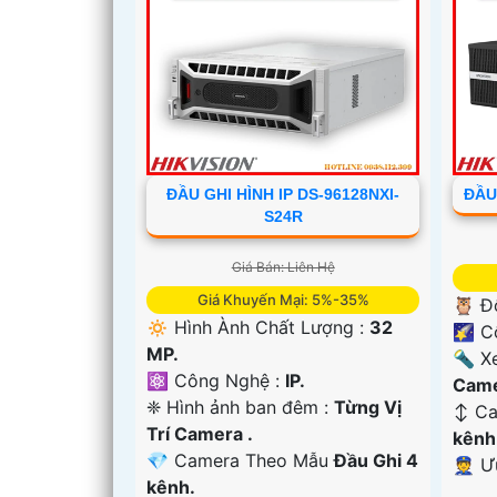
ĐẦU GHI HÌNH IP DS-96128NXI-
ĐẦU
S24R
Giá Bán: Liên Hệ
Giá Khuyến Mại: 5%-35%
🦉 Đ
🔅 Hình Ành Chất Lượng :
32
🌠 C
MP.
'
🔦 X
⚛️ Công Nghệ :
IP.
Came
❈ Hình ảnh ban đêm :
Từng Vị
↕️ C
Trí Camera .
kênh
💎 Camera Theo Mẫu
Đầu Ghi 4
️👮 
kênh.