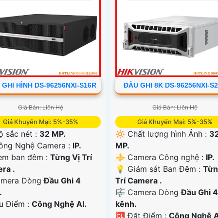
 GHI HÌNH DS-96256NXI-S16R
ĐẦU GHI 8K DS-96256NXI-S
Giá Bán: Liên Hệ
Giá Bán: Liên Hệ
Giá Khuyến Mại: 5%-35%
Giá Khuyến Mại: 5%-35%
ộ sắc nét :
32 MP.
🔆 Chất lượng hình Ảnh :
3
ông Nghệ Camera :
IP.
MP.
em ban đêm :
Từng Vị Trí
⚜️ Camera Công nghệ :
IP.
ra .
💡 Giám sát Ban Đêm :
Từn
amera Dòng
Đầu Ghi 4
Trí Camera .
.
🎼️ Camera Dòng
Đầu Ghi 4
Ưu Điểm :
Công Nghệ AI.
kênh.
️🆑 Đặt Điểm :
Công Nghệ A