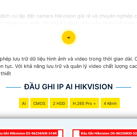
ị dịch vụ lắp đặt camera Hikvision giá rẻ và chuyên nghiệp 
ặt camera an ninh, đội ngũ kỹ thuật viên của chúng tôi ca
 phí.
ong những thương hiệu hàng đầu thế giới về giải pháp an n
ắn
chất lượng hình ảnh sắc nét mà còn đem đến sự tin cậy 
Hikvision giá rẻ và chuyên nghiệp cho dự án của mình, chú
 phép lưu trữ dữ liệu hình ảnh và video trong thời gian dài
ên tục. Với khả năng lưu trữ và quản lý video chất lượng c
thiết
ĐẦU GHI IP AI HIKVISION
AI
CMOS
2 HDD
H.265 Pro +
4 Kênh