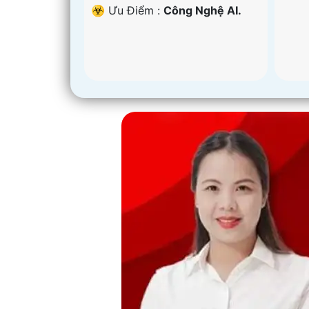
️☣️ Ưu Điểm :
Công Nghệ AI.