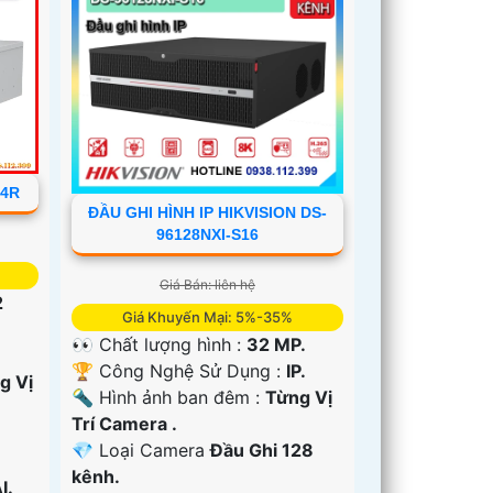
24R
ĐẦU GHI HÌNH IP HIKVISION DS-
96128NXI-S16
Giá Bán: liên hệ
2
Giá Khuyến Mại: 5%-35%
👀 Chất lượng hình :
32 MP.
🏆 Công Nghệ Sử Dụng :
IP.
g Vị
🔦 Hình ảnh ban đêm :
Từng Vị
Trí Camera .
💎 Loại Camera
Đầu Ghi 128
kênh.
I.