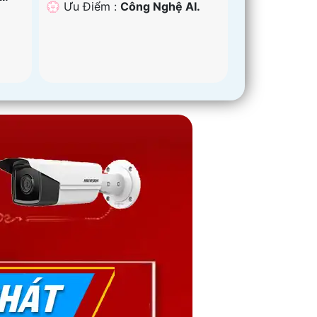
️💮 Ưu Điểm :
Công Nghệ AI.