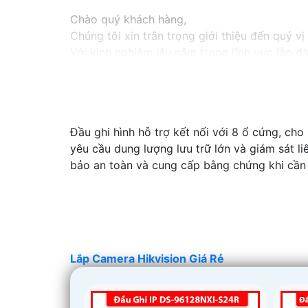
Chào quý khách hàng,
Chúng tôi xin trân trọng giới thiệu đến quý v
Với kinh nghiệm lâu năm trong lĩnh vực lắp đ
an ninh hiệu quả, đáng tin cậy và tiết kiệm chi
Camera của Hikvision được biết đến là một tr
tiên tiến, camera Hikvision không chỉ
chắc ch
Nếu quý vị quan tâm đến việc lắp đặt camera 
Đầu ghi hình hỗ trợ kết nối với 8 ổ cứng, cho
vị.
yêu cầu dung lượng lưu trữ lớn và giám sát li
bảo an toàn và cung cấp bằng chứng khi cần 
Lắp Camera Hikvision Giá Rẻ