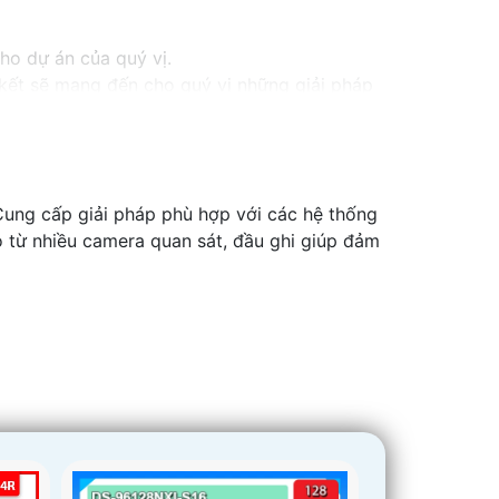
cho dự án của quý vị.
m kết sẽ mang đến cho quý vị những giải pháp
inh video. Với các tính năng và công nghệ
và an toàn cho dự án của quý vị.
ng tôi luôn sẵn lòng hỗ trợ và tư vấn cho quý
. Cung cấp giải pháp phù hợp với các hệ thống
ao từ nhiều camera quan sát, đầu ghi giúp đảm