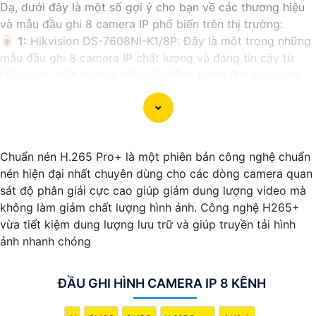
Dạ, dưới đây là một số gợi ý cho bạn về các thương hiệu
và mẫu đầu ghi 8 camera IP phổ biến trên thị trường:
🀄
1:
Hikvision DS-7608NI-K1/8P: Đây là một trong những
mẫu đầu ghi 8 camera IP chất lượng và đáng tin cậy từ
Hikvision, một thương hiệu nổi tiếng trong lĩnh vực giám
sát.
🕉️
2:
Dahua NVR4108HS-8P-4KS2: Đầu ghi 8 camera IP từ
Dahua cung cấp tính năng an ninh và hiệu suất cao, phù
hợp cho các hệ thống giám sát chất lượng.
Chuẩn nén H.265 Pro+ là một phiên bản công nghệ chuẩn
🗯️
3:
Uniview NVR301-08E-P8: Uniview cũng là một
nén hiện đại nhất chuyên dùng cho các dòng camera quan
thương hiệu phổ biến khi nói đến các thiết bị giám sát, đầu
sát độ phân giải cực cao giúp giảm dung lượng video mà
ghi 8 camera IP của họ thường được đánh giá cao về hiệu
không làm giảm chất lượng hình ảnh. Công nghệ H265+
suất và độ tin cậy.
vừa tiết kiệm dung lượng lưu trữ và giúp truyền tải hình
Bạn có thể tham khảo thông tin chi tiết và so sánh các
ảnh nhanh chóng
mẫu đầu ghi camera IP từ các thương hiệu này để chọn lựa
sản phẩm phù hợp với nhu cầu của mình. Chúc bạn tìm
được sự lựa chọn tốt nhất!
ĐẦU GHI HÌNH CAMERA IP 8 KÊNH