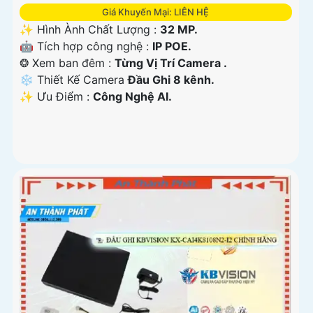
Giá Khuyến Mại: LIÊN HỆ
✨ Hình Ành Chất Lượng :
32 MP.
🤖️ Tích hợp công nghệ :
IP POE.
❂ Xem ban đêm :
Từng Vị Trí Camera .
❄ Thiết Kế Camera
Đầu Ghi 8 kênh.
️✨ Ưu Điểm :
Công Nghệ AI.