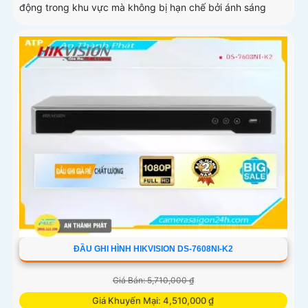
động trong khu vực mà không bị hạn chế bởi ánh sáng
ĐẦU GHI HÌNH HIKVISION DS-7608NI-K2
Giá Bán: 5,710,000 ₫
Giá Khuyến Mại: 4,510,000 ₫