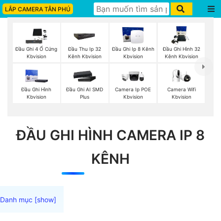
LẮP CAMERA TÂN PHÚ
Đầu Ghi 4 Ổ Cứng
Đầu Thu Ip 32
Đầu Ghi Ip 8 Kênh
Đầu Ghi Hình 32
Kbvision
Kênh Kbvision
Kbvision
Kênh Kbvision
Camera Wifi
Đầu Ghi Hình
Đầu Ghi AI SMD
Camera Ip POE
Kbvision
Kbvision
Plus
Kbvision
ĐẦU GHI HÌNH CAMERA IP 8
KÊNH