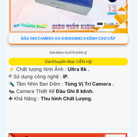
ĐẦU GHI CAMERA KX-A4K8108N3 8 KÊNH CAO CẤP
Giá Bán: 3,470,000 ₫
Giá Khuyến Mại: LIÊN H₫
️⚡ Chất lượng hình Ảnh :
Ultra 8k .
®️ Sử dụng công nghệ :
IP.
🔦 Tầm Nhìn Ban Đêm :
Từng Vị Trí Camera .
🐜 Camera Thiết Kế
Đầu Ghi 8 kênh.
️✤ Khả Năng :
Thu hình Chất Lượng.