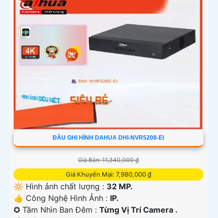
ĐẦU GHI HÌNH DAHUA DHI-NVR5208-EI
Giá Bán: 11,340,000 ₫
Giá Khuyến Mại: 7,980,000 ₫
🔆 Hình ảnh chất lượng :
32 MP.
👍 Công Nghệ Hình Ảnh :
IP.
✪ Tầm Nhìn Ban Đêm :
Từng Vị Trí Camera .