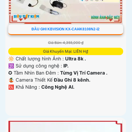
ĐẦU GHI KBVISION KX-CAI4K8108N2-I2
Giá Bán: 4,355,000 ₫
Giá Khuyến Mại: LIÊN H₫
🔆 Chất lượng hình Ảnh :
Ultra 8k .
🕉️ Sử dụng công nghệ :
IP.
✪ Tầm Nhìn Ban Đêm :
Từng Vị Trí Camera .
🤹 Camera Thiết Kế
Đầu Ghi 8 kênh.
️🆑 Khả Năng :
Công Nghệ AI.