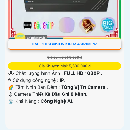
ĐẦU GHI KBVISION KX-CAI4K8208EN2
Giá Bán: 8,000,000 ₫
Giá Khuyến Mại: 5,600,000 ₫
👁️‍🗨 Chất lượng hình Ảnh :
FULL HD 1080P .
®️ Sử dụng công nghệ :
IP.
🌈 Tầm Nhìn Ban Đêm :
Từng Vị Trí Camera .
↕️ Camera Thiết Kế
Đầu Ghi 8 kênh.
️📡 Khả Năng :
Công Nghệ AI.