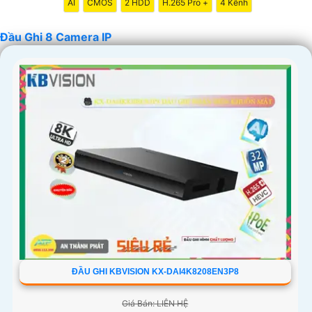
AI
CMOS
2 HDD
H.265 Pro +
4 Kênh
Đầu Ghi 8 Camera IP
'
ĐẦU GHI KBVISION KX-DAI4K8208EN3P8
Giá Bán: LIÊN HỆ