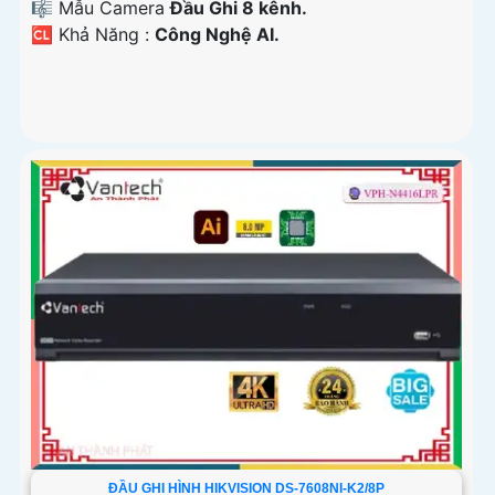
🎼️ Mẫu Camera
Đầu Ghi 8 kênh.
️🆑 Khả Năng :
Công Nghệ AI.
ĐẦU GHI HÌNH HIKVISION DS-7608NI-K2/8P