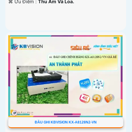
️⌘ Ưu Điểm :
Thu Âm Và Loa.
ĐẦU GHI KBVISION KX-A8128N2-VN