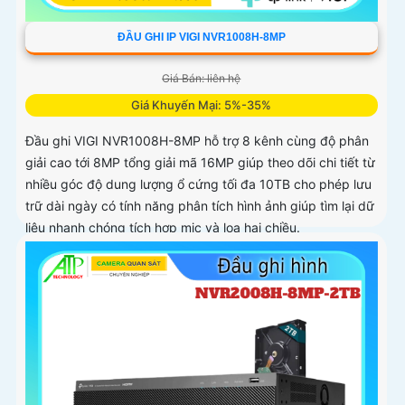
ĐẦU GHI IP VIGI NVR1008H-8MP
Giá Bán: liên hệ
Giá Khuyến Mại: 5%-35%
Đầu ghi VIGI NVR1008H-8MP hỗ trợ 8 kênh cùng độ phân
giải cao tới 8MP tổng giải mã 16MP giúp theo dõi chi tiết từ
nhiều góc độ dung lượng ổ cứng tối đa 10TB cho phép lưu
trữ dài ngày có tính năng phân tích hình ảnh giúp tìm lại dữ
liệu nhanh chóng tích hợp mic và loa hai chiều.