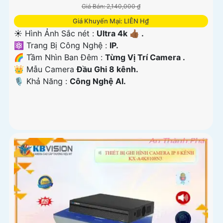
Giá Bán: 2,140,000 ₫
Giá Khuyến Mại: LIÊN H₫
☀️ Hình Ảnh Sắc nét :
Ultra 4k 👍🏾 .
⚛️ Trang Bị Công Nghệ :
IP.
🌈 Tầm Nhìn Ban Đêm :
Từng Vị Trí Camera .
👑 Mẫu Camera
Đầu Ghi 8 kênh.
️🎙 Khả Năng :
Công Nghệ AI.