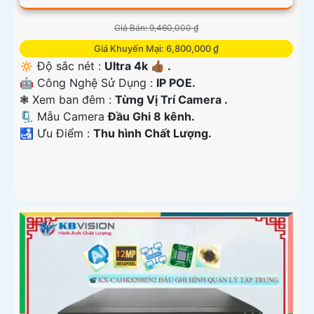
Giá Bán: 9,460,000 ₫
Giá Khuyến Mại: 6,800,000 ₫
🔅 Độ sắc nét :
Ultra 4k 👍🏾 .
🤖️ Công Nghệ Sử Dụng :
IP POE.
❃ Xem ban đêm :
Từng Vị Trí Camera .
🗜️ Mẫu Camera
Đầu Ghi 8 kênh.
️🛃 Ưu Điểm :
Thu hình Chất Lượng.