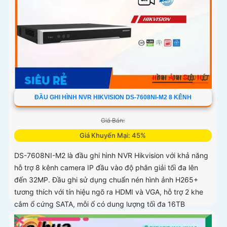
ĐẦU GHI HÌNH NVR HIKVISION DS-7608NI-M2 8 KÊNH
Giá Bán:
Giá Khuyến Mại: 45%
DS-7608NI-M2 là đầu ghi hình NVR Hikvision với khả năng
hỗ trợ 8 kênh camera IP đầu vào độ phân giải tối đa lên
đến 32MP. Đầu ghi sử dụng chuẩn nén hình ảnh H265+
tương thích với tín hiệu ngõ ra HDMI và VGA, hỗ trợ 2 khe
cắm ổ cứng SATA, mỗi ổ có dung lượng tối đa 16TB