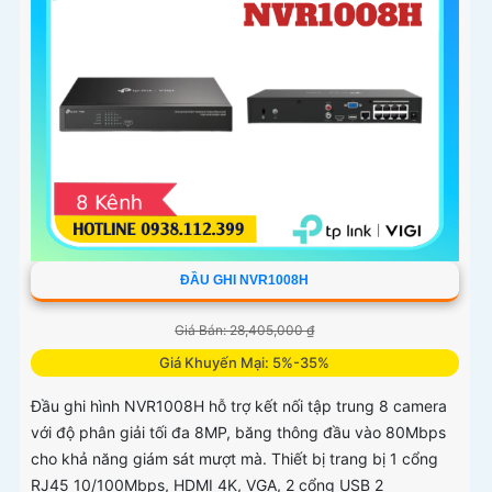
ĐẦU GHI NVR1008H
Giá Bán: 28,405,000 ₫
Giá Khuyến Mại: 5%-35%
Đầu ghi hình NVR1008H hỗ trợ kết nối tập trung 8 camera
với độ phân giải tối đa 8MP, băng thông đầu vào 80Mbps
cho khả năng giám sát mượt mà. Thiết bị trang bị 1 cổng
RJ45 10/100Mbps, HDMI 4K, VGA, 2 cổng USB 2