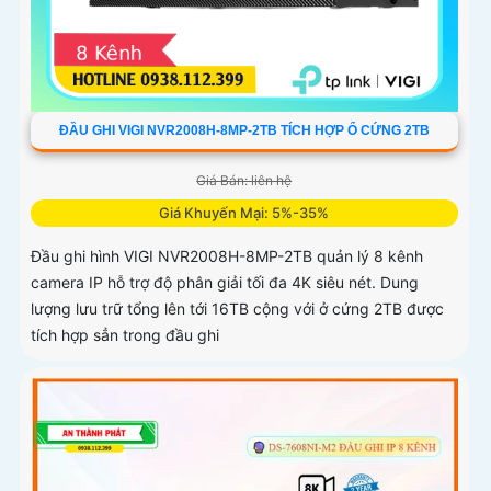
ĐẦU GHI VIGI NVR2008H-8MP-2TB TÍCH HỢP Ổ CỨNG 2TB
Giá Bán: liên hệ
Giá Khuyến Mại: 5%-35%
Đầu ghi hình VIGI NVR2008H-8MP-2TB quản lý 8 kênh
camera IP hỗ trợ độ phân giải tối đa 4K siêu nét. Dung
lượng lưu trữ tổng lên tới 16TB cộng với ở cứng 2TB được
tích hợp sẳn trong đầu ghi