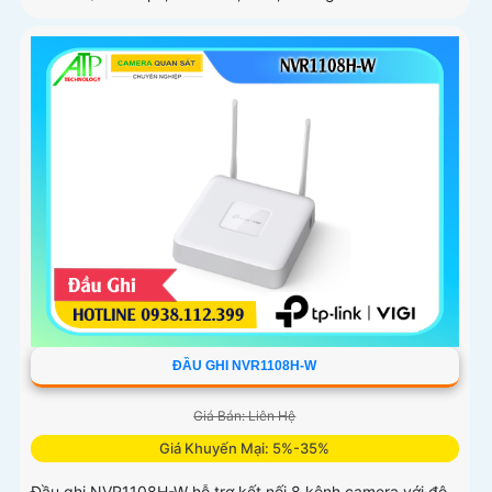
ĐẦU GHI NVR1108H-W
Giá Bán: Liên Hệ
Giá Khuyến Mại: 5%-35%
Đầu ghi NVR1108H-W hỗ trợ kết nối 8 kênh camera với độ