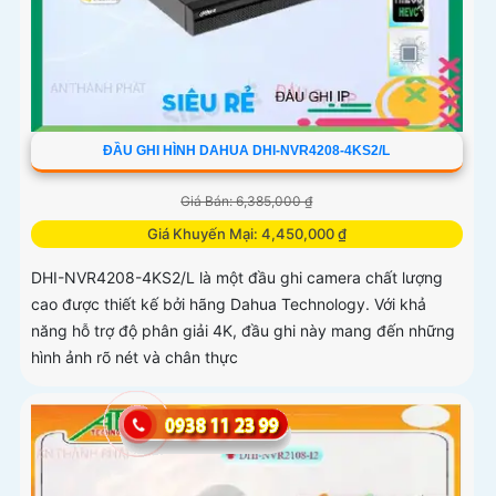
ĐẦU GHI HÌNH DAHUA DHI-NVR4208-4KS2/L
Giá Bán: 6,385,000 ₫
Giá Khuyến Mại: 4,450,000 ₫
DHI-NVR4208-4KS2/L là một đầu ghi camera chất lượng
cao được thiết kế bởi hãng Dahua Technology. Với khả
năng hỗ trợ độ phân giải 4K, đầu ghi này mang đến những
hình ảnh rõ nét và chân thực