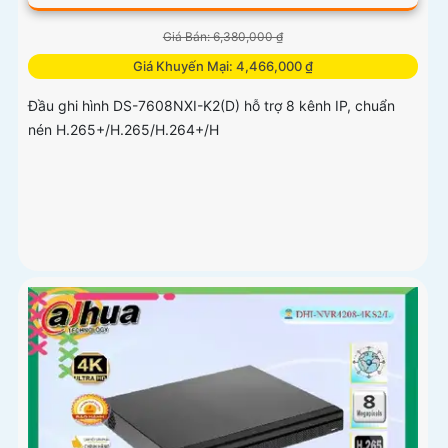
Giá Bán: 6,380,000 ₫
Giá Khuyến Mại: 4,466,000 ₫
Đầu ghi hình DS-7608NXI-K2(D) hỗ trợ 8 kênh IP, chuẩn
nén H.265+/H.265/H.264+/H