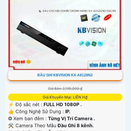
ĐẦU GHI KBVISION KX-A8128N2
Giá Bán: 2,190,000 ₫
Giá Khuyến Mại: LIÊN H₫
️⚡ Độ sắc nét :
FULL HD 1080P .
👍 Công Nghệ Sử Dụng :
IP.
❂ Xem ban đêm :
Từng Vị Trí Camera .
⚒ Camera Theo Mẫu
Đầu Ghi 8 kênh.