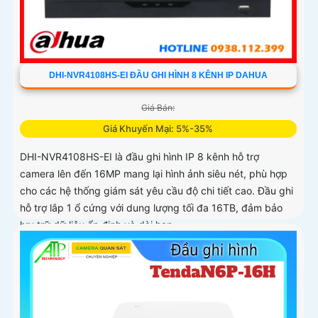
DHI-NVR4108HS-EI ĐẦU GHI HÌNH 8 KÊNH IP DAHUA
Giá Bán:
Giá Khuyến Mại: 5%-35%
DHI-NVR4108HS-EI là đầu ghi hình IP 8 kênh hỗ trợ
camera lên đến 16MP mang lại hình ảnh siêu nét, phù hợp
cho các hệ thống giám sát yêu cầu độ chi tiết cao. Đầu ghi
hỗ trợ lắp 1 ổ cứng với dung lượng tối đa 16TB, đảm bảo
lưu trữ dữ liệu ổn định và dài hạn