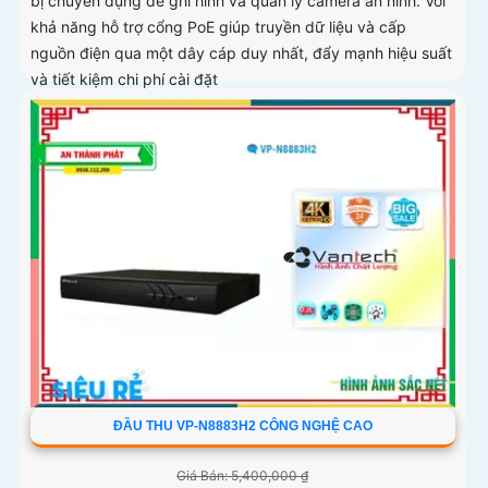
bị chuyên dụng để ghi hình và quản lý camera an ninh. Với
khả năng hỗ trợ cổng PoE giúp truyền dữ liệu và cấp
nguồn điện qua một dây cáp duy nhất, đẩy mạnh hiệu suất
và tiết kiệm chi phí cài đặt
ĐẦU THU VP-N8883H2 CÔNG NGHỆ CAO
Giá Bán: 5,400,000 ₫