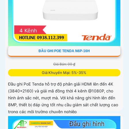
ĐẦU GHI POE TENDA N6P-16H
Giá Bán: 00 ₫
Giá Khuyến Mại: 5%-35%
Đầu ghi PoE Tenda hỗ trợ độ phân giải HDMI lên đến 4K
(3840×2160) và giải mã đồng thời 4 kênh @1080P, cho
hình ảnh sắc nét, mượt mà. Với khả năng ghi hình lên đến
8MP, thiết bị đáp ứng tốt nhu cầu giám sát chất lượng cao
trong các môi trường chuyên nghiệp