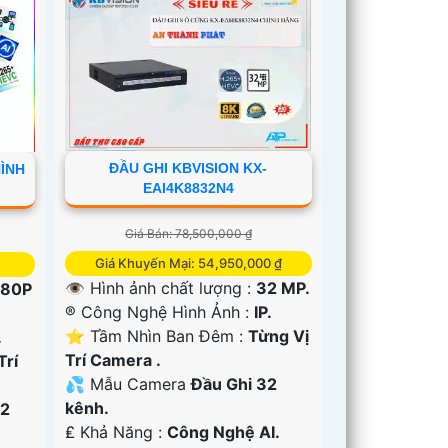
ĐẦU GHI KBVISION KX-
HÌNH
EAI4K8832N4
Giá Bán: 78,500,000 ₫
Giá Khuyến Mại: 54,950,000 ₫
👁 Hình ảnh chất lượng :
32 MP.
080P
®️ Công Nghệ Hình Ảnh :
IP.
⭐ Tầm Nhìn Ban Đêm :
Từng Vị
.
Trí Camera .
Trí
💦 Mẫu Camera
Đầu Ghi 32
kênh.
32
️₤ Khả Năng :
Công Nghệ AI.