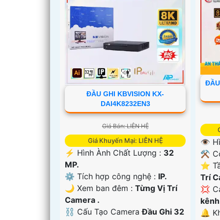
ĐẦU
ĐẦU GHI KBVISION KX-
DAI4K8232EN3
'
Giá Bán: LIÊN HỆ
Giá Khuyến Mại: LIÊN HỆ
👁 H
️⚡ Hình Ành Chất Lượng :
32
⚒ Cô
MP.
⭐ Tầ
⚙ Tích hợp công nghệ :
IP.
Trí 
🌙 Xem ban đêm :
Từng Vị Trí
💢 C
Camera .
kênh
⛓ Cấu Tạo Camera
Đầu Ghi 32
️🔔 