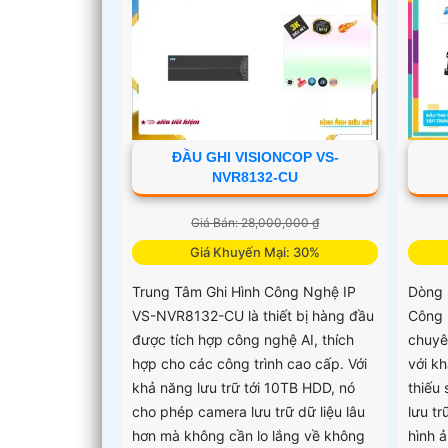
ĐẦU GHI VISIONCOP VS-
NVR8132-CU
Giá Bán: 28,000,000 ₫
Giá Khuyến Mại: 30%
Trung Tâm Ghi Hình Công Nghệ IP
Dòng 
VS-NVR8132-CU là thiết bị hàng đầu
Công 
được tích hợp công nghệ AI, thích
chuyê
hợp cho các công trình cao cấp. Với
với kh
khả năng lưu trữ tới 10TB HDD, nó
thiếu
cho phép camera lưu trữ dữ liệu lâu
lưu tr
hơn mà không cần lo lắng về không
hình 