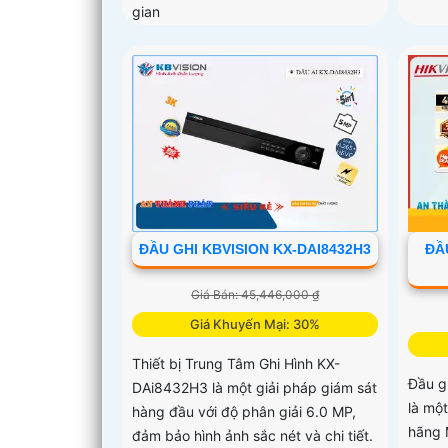
gian
ĐẦU GHI KBVISION KX-DAI8432H3
ĐẦU
Giá Bán: 45,446,000 ₫
Giá Khuyến Mại: 30%
Thiết bị Trung Tâm Ghi Hình KX-
Đầu g
DAi8432H3 là một giải pháp giám sát
là mộ
hàng đầu với độ phân giải 6.0 MP,
hãng 
đảm bảo hình ảnh sắc nét và chi tiết.