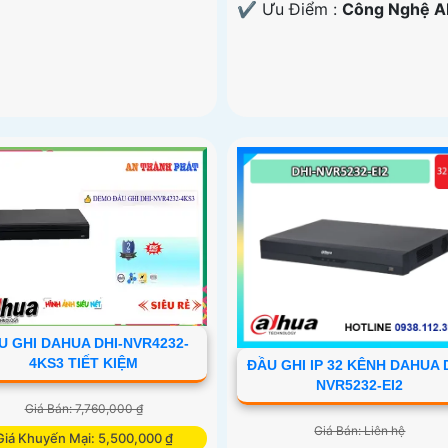
️✔️ Ưu Điểm :
Công Nghệ AI
U GHI DAHUA DHI-NVR4232-
4KS3 TIẾT KIỆM
ĐẦU GHI IP 32 KÊNH DAHUA 
NVR5232-EI2
Giá Bán: 7,760,000 ₫
Giá Bán: Liên hệ
Giá Khuyến Mại: 5,500,000 ₫