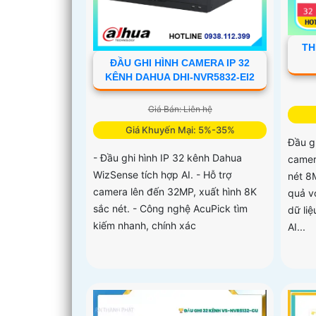
TH
ĐẦU GHI HÌNH CAMERA IP 32
KÊNH DAHUA DHI-NVR5832-EI2
Giá Bán: Liên hệ
Giá Khuyến Mại: 5%-35%
Đầu g
- Đầu ghi hình IP 32 kênh Dahua
camer
WizSense tích hợp AI. - Hỗ trợ
nét 8
camera lên đến 32MP, xuất hình 8K
quả v
sắc nét. - Công nghệ AcuPick tìm
dữ liệ
kiếm nhanh, chính xác
AI...