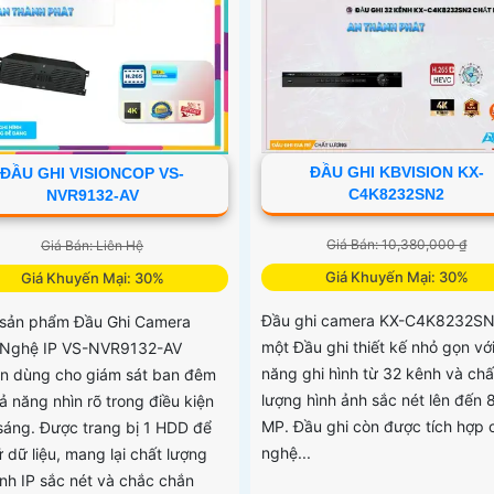
ĐẦU GHI KBVISION KX-
ĐẦU GHI VISIONCOP VS-
C4K8232SN2
NVR9132-AV
Giá Bán: 10,380,000 ₫
Giá Bán: Liên Hệ
Giá Khuyến Mại: 30%
Giá Khuyến Mại: 30%
Đầu ghi camera KX-C4K8232SN
sản phẩm Đầu Ghi Camera
một Đầu ghi thiết kế nhỏ gọn vớ
Nghệ IP VS-NVR9132-AV
năng ghi hình từ 32 kênh và chấ
n dùng cho giám sát ban đêm
lượng hình ảnh sắc nét lên đến 
ả năng nhìn rõ trong điều kiện
MP. Đầu ghi còn được tích hợp 
 sáng. Được trang bị 1 HDD để
nghệ...
ữ dữ liệu, mang lại chất lượng
ảnh IP sắc nét và chắc chắn