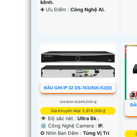
kênh.
️✤ Ưu Điểm :
Công Nghệ AI.
ĐẦU GHI IP 32 DS-7632NXI-K2(D)
Giá Bán: 8,540,000 ₫
ĐẦ
Giá Khuyến Mại: 5,978,000 ₫
👁 Độ sắc nét :
Ultra 8k .
⚙ Công Nghệ Camera :
IP.
✪ Nhìn Ban Đêm :
Từng Vị Trí