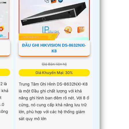
ĐẦU GHI HIKVISION DS-8632NXI-
K8
Giá Bán: liên hệ
Giá Khuyến Mại: 30%
2 là
Trung Tâm Ghi Hình DS-8632NXI-K8
i khả
là một Đầu ghi chất lượng với khả
t
năng ghi hình ban đêm rõ nét. Với 8 ổ
8.0
cứng, nó cung cấp khả năng lưu trữ
công
lớn, phù hợp với các hệ thống giám
sát quy mô lớn