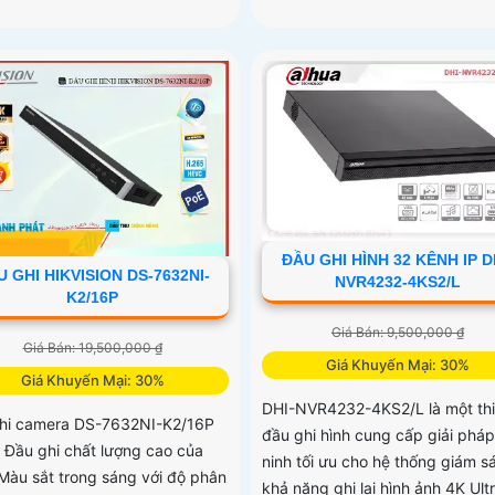
ĐẦU GHI HÌNH 32 KÊNH IP D
 GHI HIKVISION DS-7632NI-
NVR4232-4KS2/L
K2/16P
Giá Bán: 9,500,000 ₫
Giá Bán: 19,500,000 ₫
Giá Khuyến Mại: 30%
Giá Khuyến Mại: 30%
DHI-NVR4232-4KS2/L là một thi
hi camera DS-7632NI-K2/16P
đầu ghi hình cung cấp giải pháp
t Đầu ghi chất lượng cao của
ninh tối ưu cho hệ thống giám sá
Màu sắt trong sáng với độ phân
khả năng ghi lại hình ảnh 4K Ult