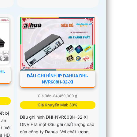
HI-
ĐẦU GHI HÌNH IP DAHUA DHI-
NVR608H-32-XI
Giá Bán: 84,450,000 ₫
Giá Khuyến Mại: 30%
ết bị
Đầu ghi hình DHI-NVR608H-32-XI
 an
ONVIF là một Đầu ghi chất lượng cao
t. Với
của công ty Dahua. Với chất lượng
ra HD,