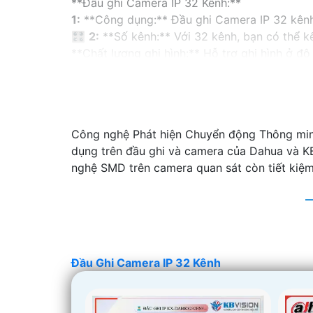
**Đầu ghi Camera IP 32 Kênh:**
1:
**Công dụng:** Đầu ghi Camera IP 32 kênh là
🎛
2:
**Số kênh:** Với 32 kênh, bạn có thể kế
**Chất lượng ghi hình:** Hỗ trợ ghi hình ở độ 
🥉
4:
**Lưu trữ:** Đầu ghi này thường có khả 
5:
**Hệ thống giao diện:** Nói chung, đầu gh
một cách thuận tiện.
Khi lựa chọn một đầu ghi Camera IP 32 kênh, h
Công nghệ Phát hiện Chuyển động Thông minh
giá phù hợp với ngân sách của bạn.Bạn cũng
dụng trên đầu ghi và camera của Dahua và 
nhu cầu của mình.
nghệ SMD trên camera quan sát còn tiết kiệm 
Đầu Ghi Camera IP 32 Kênh