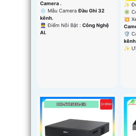
Camera .
✨ Độ
❄ Mẫu Camera
Đầu Ghi 32
✳️ C
kênh.
💥 X
️👮 Điểm Nỗi Bật :
Công Nghệ
Came
AI.
🛡 C
kênh
️✨ Ư