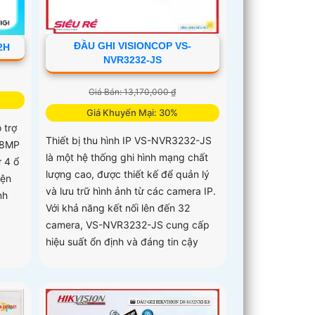
ĐẦU GHI VISIONCOP VS-
2H
NVR3232-JS
Giá Bán: 13,170,000 ₫
Giá Khuyến Mại: 30%
 trợ
Thiết bị thu hình IP VS-NVR3232-JS
 8MP
là một hệ thống ghi hình mạng chất
ừ 4 ổ
lượng cao, được thiết kế để quản lý
iện
và lưu trữ hình ảnh từ các camera IP.
nh
Với khả năng kết nối lên đến 32
camera, VS-NVR3232-JS cung cấp
hiệu suất ổn định và đáng tin cậy