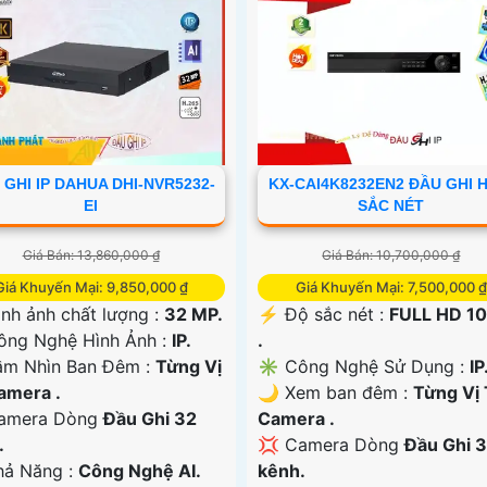
 GHI IP DAHUA DHI-NVR5232-
KX-CAI4K8232EN2 ĐẦU GHI 
EI
SẮC NÉT
Giá Bán: 13,860,000 ₫
Giá Bán: 10,700,000 ₫
Giá Khuyến Mại: 9,850,000 ₫
Giá Khuyến Mại: 7,500,000 ₫
ình ảnh chất lượng :
32 MP.
️⚡ Độ sắc nét :
FULL HD 1
ng Nghệ Hình Ảnh :
IP.
.
m Nhìn Ban Đêm :
Từng Vị
✳️ Công Nghệ Sử Dụng :
IP
Camera .
🌙 Xem ban đêm :
Từng Vị 
amera Dòng
Đầu Ghi 32
Camera .
.
💢 Camera Dòng
Đầu Ghi 
Khả Năng :
Công Nghệ AI.
kênh.