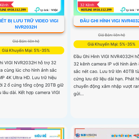
IẾT BỊ LƯU TRỮ VIDEO VIGI
ĐẦU GHI HÌNH VIGI NVR403
NVR2032H
Giá Bán: liên hệ
Giá Bán: liên hệ
Giá Khuyến Mại: 5%-35%
Giá Khuyến Mại: 5%-35%
Đầu Ghi Hình VIGI NVR4032H hỗ
hi VIGI NVR2032H hỗ trợ 32
32 kênh camera IP với hình ảnh
a cùng lúc cho hình ảnh sắc
sắc nét cao. Lưu trữ lớn 40TB t
MP 4K Ultra HD. Lưu trữ hiệu
cứng lưu dữ liệu dài hạn. Phát h
ới 2 ổ cứng tổng cộng 20TB giữ
chuyển động xâm nhập vượt ra
u lâu dài. Kết hợp camera VIGI
gửi...