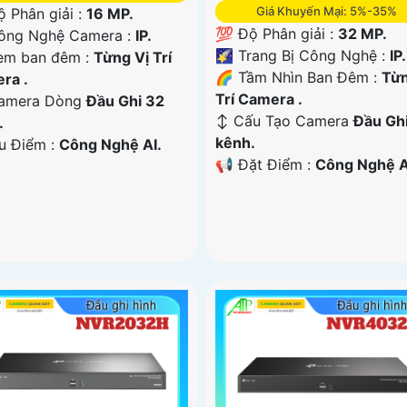
Giá Khuyến Mại: 5%-35%
 Phân giải :
16 MP.
💯 Độ Phân giải :
32 MP.
ông Nghệ Camera :
IP.
🌠 Trang Bị Công Nghệ :
IP.
em ban đêm :
Từng Vị Trí
🌈 Tầm Nhìn Ban Đêm :
Từn
ra .
Trí Camera .
amera Dòng
Đầu Ghi 32
↕️ Cấu Tạo Camera
Đầu Gh
.
kênh.
u Điểm :
Công Nghệ AI.
️📢 Đặt Điểm :
Công Nghệ A