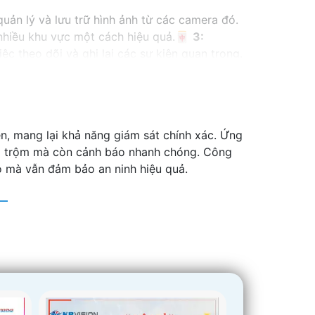
uản lý và lưu trữ hình ảnh từ các camera đó.
i nhiều khu vực một cách hiệu quả.🀄
3:
iệc theo dõi và ghi lại các sự kiện quan trọng.
hể lưu trữ một lượng lớn dữ liệu hình ảnh.🗜️
 xem lại và quản lý hình ảnh từ các camera
lưu trữ, tính năng hỗ trợ, và đặc biệt là mức
, mang lại khả năng giám sát chính xác. Ứng
 khác để chọn được sản phẩm tốt nhất cho
g trộm mà còn cảnh báo nhanh chóng. Công
eo mà vẫn đảm bảo an ninh hiệu quả.