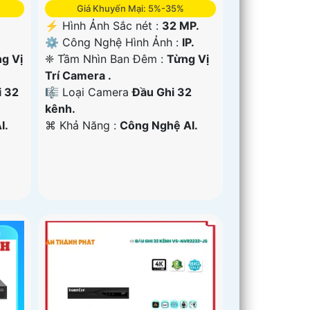
Giá Khuyến Mại: 5%-35%
️⚡ Hình Ảnh Sắc nét :
32 MP.
⚙ Công Nghệ Hình Ảnh :
IP.
g Vị
❈ Tầm Nhìn Ban Đêm :
Từng Vị
Trí Camera .
i 32
🎼️ Loại Camera
Đầu Ghi 32
kênh.
I.
️⌘ Khả Năng :
Công Nghệ AI.