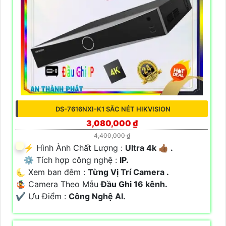
DS-7616NXI-K1 SẮC NÉT HIKVISION
3,080,000 ₫
4,400,000 ₫
️⚡ Hình Ành Chất Lượng :
Ultra 4k 👍🏾 .
⚙ Tích hợp công nghệ :
IP.
🌜 Xem ban đêm :
Từng Vị Trí Camera .
🤹 Camera Theo Mẫu
Đầu Ghi 16 kênh.
️✔️ Ưu Điểm :
Công Nghệ AI.