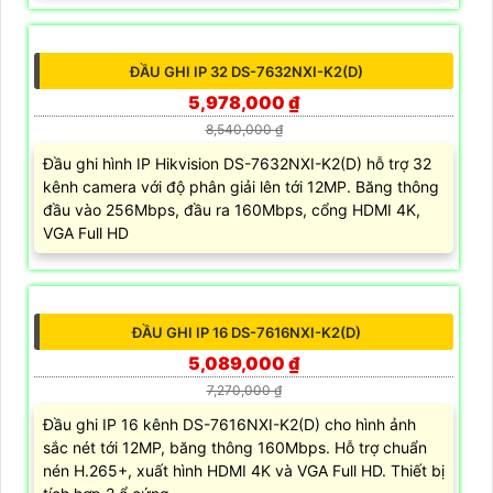
ĐẦU GHI IP 16 DS-7716NXI-K4(D)
9,261,000 ₫
13,230,000 ₫
Đầu ghi Hikvision DS-7716NXI-K4(D) hỗ trợ 16 kênh
camera với độ phân giải tối đa 12MP, tích hợp 16 cổng
POE trực tiếp trên đầu ghi. Ngoài ra mẫu đầu ghi này
cũng hỗ trợ 4 ổ cứng tối đa 10TB/ổ, 16 kênh phát hiện
người/phương tiện cùng nhận diện khuôn mặt thông
minh