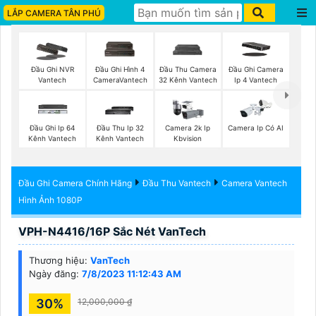
LẮP CAMERA TÂN PHÚ
Đầu Ghi NVR
Đầu Ghi Hình 4
Đầu Thu Camera
Đầu Ghi Camera
Vantech
CameraVantech
32 Kênh Vantech
Ip 4 Vantech
Đầu Ghi Ip 64
Đầu Thu Ip 32
Camera 2k Ip
Camera Ip Có AI
Kênh Vantech
Kênh Vantech
Kbvision
Đầu Ghi Camera Chính Hãng
Đầu Thu Vantech
Camera Vantech
Hình Ảnh 1080P
VPH-N4416/16P Sắc Nét VanTech
Thương hiệu:
VanTech
Ngày đăng:
7/8/2023 11:12:43 AM
30%
12,000,000 ₫