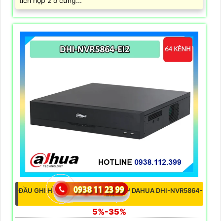
ĐẦU GHI IP 32 DS-7632NXI-K2(D)
5,978,000 ₫
8,540,000 ₫
Đầu ghi hình IP Hikvision DS-7632NXI-K2(D) hỗ trợ 32
kênh camera với độ phân giải lên tới 12MP. Băng thông
đầu vào 256Mbps, đầu ra 160Mbps, cổng HDMI 4K,
VGA Full HD