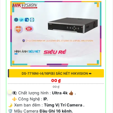
DS-7716NI-I4/16P(B) SẮC NÉT HIKVISION ➠
00 ₫
00 ₫
👁️‍🗨 Chất lượng hình :
Ultra 4k 👍🏾 .
⚜️ Công Nghệ :
IP.
🌛 Xem ban đêm :
Từng Vị Trí Camera .
🛡 Mẫu Camera
Đầu Ghi 16 kênh.