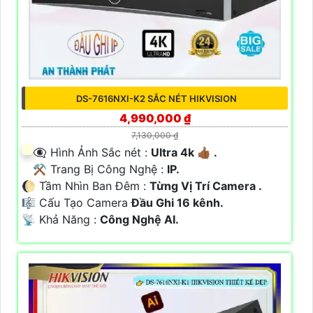
DS-7616NXI-K2 SẮC NÉT HIKVISION
4,990,000 ₫
7,130,000 ₫
👁️‍🗨 Hình Ảnh Sắc nét :
Ultra 4k 👍🏾 .
⚒ Trang Bị Công Nghệ :
IP.
🌔 Tầm Nhìn Ban Đêm :
Từng Vị Trí Camera .
🎼️ Cấu Tạo Camera
Đầu Ghi 16 kênh.
️📡 Khả Năng :
Công Nghệ AI.