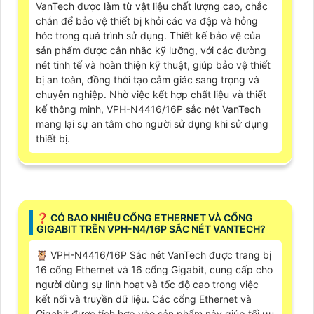
VanTech được làm từ vật liệu chất lượng cao, chắc
chắn để bảo vệ thiết bị khỏi các va đập và hỏng
hóc trong quá trình sử dụng. Thiết kế bảo vệ của
sản phẩm được cân nhắc kỹ lưỡng, với các đường
nét tinh tế và hoàn thiện kỹ thuật, giúp bảo vệ thiết
bị an toàn, đồng thời tạo cảm giác sang trọng và
chuyên nghiệp. Nhờ việc kết hợp chất liệu và thiết
kế thông minh, VPH-N4416/16P sắc nét VanTech
mang lại sự an tâm cho người sử dụng khi sử dụng
thiết bị.
❓ CÓ BAO NHIÊU CỔNG ETHERNET VÀ CỔNG
GIGABIT TRÊN VPH-N4/16P SẮC NÉT VANTECH?
🦉 VPH-N4416/16P Sắc nét VanTech được trang bị
16 cổng Ethernet và 16 cổng Gigabit, cung cấp cho
người dùng sự linh hoạt và tốc độ cao trong việc
kết nối và truyền dữ liệu. Các cổng Ethernet và
Gigabit được tích hợp vào sản phẩm này giúp tối ưu