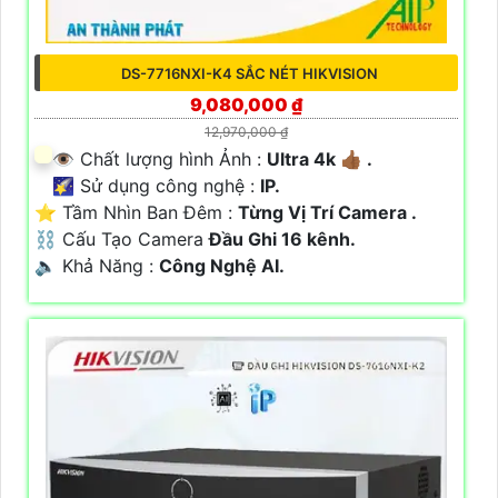
DS-7716NXI-K4 SẮC NÉT HIKVISION
9,080,000 ₫
12,970,000 ₫
👁 Chất lượng hình Ảnh :
Ultra 4k 👍🏾 .
🌠 Sử dụng công nghệ :
IP.
⭐ Tầm Nhìn Ban Đêm :
Từng Vị Trí Camera .
⛓ Cấu Tạo Camera
Đầu Ghi 16 kênh.
️🔈 Khả Năng :
Công Nghệ AI.