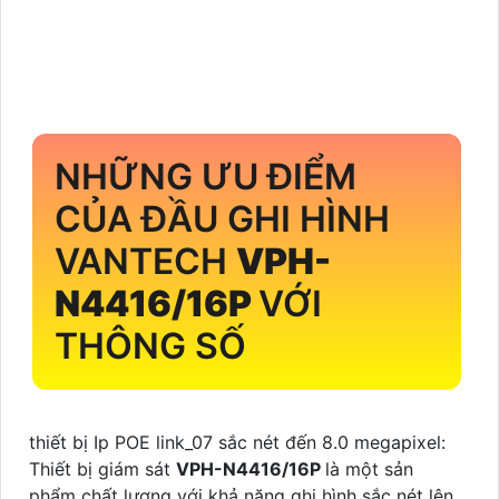
NHỮNG ƯU ĐIỂM
CỦA ĐẦU GHI HÌNH
VANTECH
VPH-
N4416/16P
VỚI
THÔNG SỐ
thiết bị Ip POE link_07 sắc nét đến 8.0 megapixel:
Thiết bị giám sát
VPH-N4416/16P
là một sản
phẩm chất lượng với khả năng ghi hình sắc nét lên