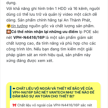
dụng.
Với khả năng ghi hình trên 1 HDD và 16 kênh, người
dùng có thể lưu trữ và quản lý video một cách dễ
dàng. Sản phẩm chính hãng tại An Thành Phát,
☣️
tin tưởng
nguồn gốc và chất lượng sản phẩm.
🎇
Có thể nhìn nhận lại những ưu điểm
Ip POE sắc
nét
VPH-N4416/16P
là một sản phẩm giám sát
chất lượng cao, đa tính năng và phù hợp cho các
công trình lớn. Nếu bạn đang tìm kiếm một giải
pháp giám sát an ninh hiệu quả, sản phẩm này
xứng đáng được xem xét.
➽ CHẤT LIỆU VỎ NGOÀI VÀ THIẾT KẾ BẢO VỆ CỦA
VPH-N4/16P SẮC NÉT VANTECH NHƯ THẾ NÀO ĐỂ
ĐẢM BẢO SỰ AN TOÀN CHO THIẾT BỊ?
🎀 Chất liệu vỏ ngoài của VPH-N4416/16P sắc nét