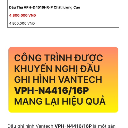
Đầu Thu VPH-D4516HR-P Chất lượng Cao
4,800,000 VNĐ
4,800,000 VNĐ
CÔNG TRÌNH ĐƯỢC
KHUYẾN NGHỊ ĐẦU
GHI HÌNH VANTECH
VPH-N4416/16P
MANG LẠI HIỆU QUẢ
Đầu ghi hình Vantech
VPH-N4416/16P
là một sản