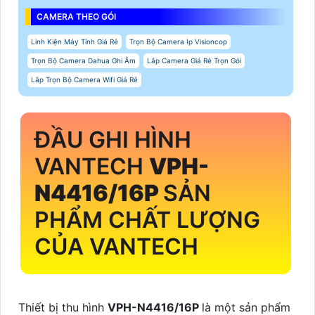
CAMERA THEO GÓI
Linh Kiện Máy Tính Giá Rẻ
Trọn Bộ Camera Ip Visioncop
Trọn Bộ Camera Dahua Ghi Âm
Lắp Camera Giá Rẻ Trọn Gói
Lắp Trọn Bộ Camera Wifi Giá Rẻ
ĐẦU GHI HÌNH
VANTECH
VPH-
N4416/16P
SẢN
PHẨM CHẤT LƯỢNG
CỦA VANTECH
Thiết bị thu hình
VPH-N4416/16P
là một sản phẩm