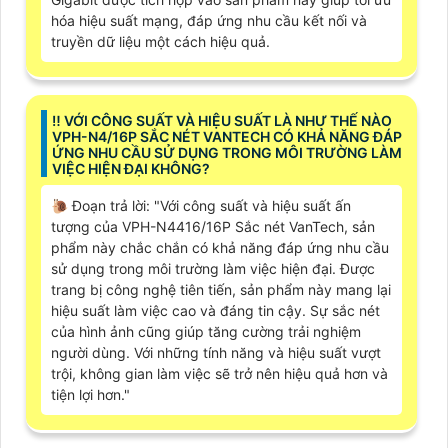
hóa hiệu suất mạng, đáp ứng nhu cầu kết nối và
truyền dữ liệu một cách hiệu quả.
‼️ VỚI CÔNG SUẤT VÀ HIỆU SUẤT LÀ NHƯ THẾ NÀO
VPH-N4/16P SẮC NÉT VANTECH CÓ KHẢ NĂNG ĐÁP
ỨNG NHU CẦU SỬ DỤNG TRONG MÔI TRƯỜNG LÀM
VIỆC HIỆN ĐẠI KHÔNG?
🐌 Đoạn trả lời: "Với công suất và hiệu suất ấn
tượng của VPH-N4416/16P Sắc nét VanTech, sản
phẩm này chắc chắn có khả năng đáp ứng nhu cầu
sử dụng trong môi trường làm việc hiện đại. Được
trang bị công nghệ tiên tiến, sản phẩm này mang lại
hiệu suất làm việc cao và đáng tin cậy. Sự sắc nét
của hình ảnh cũng giúp tăng cường trải nghiệm
người dùng. Với những tính năng và hiệu suất vượt
trội, không gian làm việc sẽ trở nên hiệu quả hơn và
tiện lợi hơn."