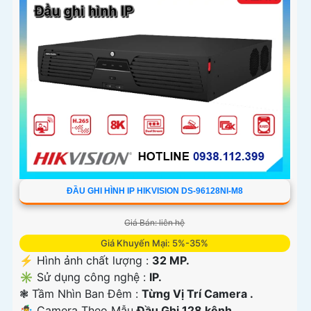
ĐẦU GHI HÌNH IP HIKVISION DS-96128NI-M8
Giá Bán: liên hệ
Giá Khuyến Mại: 5%-35%
️⚡ Hình ảnh chất lượng :
32 MP.
✳️ Sử dụng công nghệ :
IP.
❃ Tầm Nhìn Ban Đêm :
Từng Vị Trí Camera .
🤹 Camera Theo Mẫu
Đầu Ghi 128 kênh.