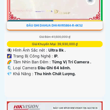
ĐẦU GHI DAHUA DHI-NVR5864-R-4KS2
Giá Bán: 41,500,000 ₫
Giá Khuyến Mại: 39,930,000 ₫
👁️‍🗨 Hình Ảnh Sắc nét :
Ultra 8k .
🌠 Trang Bị Công Nghệ :
IP.
🌈 Tầm Nhìn Ban Đêm :
Từng Vị Trí Camera .
🗜️ Loại Camera
Đầu Ghi 64 kênh.
️💎 Khả Năng :
Thu hình Chất Lượng.