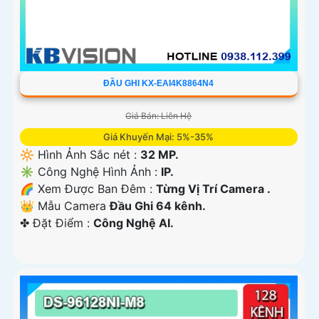
ĐẦU GHI KX-EAI4K8864N4
Giá Bán: Liên Hệ
Giá Khuyến Mại: 5%-35%
🔆 Hình Ảnh Sắc nét :
32 MP.
✳️ Công Nghệ Hình Ảnh :
IP.
🌈 Xem Được Ban Đêm :
Từng Vị Trí Camera .
👑 Mẫu Camera
Đầu Ghi 64 kênh.
️✤ Đặt Điểm :
Công Nghệ AI.