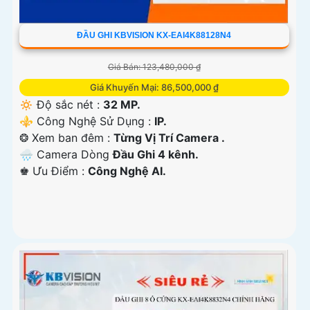
ĐẦU GHI KBVISION KX-EAI4K88128N4
Giá Bán: 123,480,000 ₫
Giá Khuyến Mại: 86,500,000 ₫
🔅 Độ sắc nét :
32 MP.
⚜️ Công Nghệ Sử Dụng :
IP.
❂ Xem ban đêm :
Từng Vị Trí Camera .
🌧️ Camera Dòng
Đầu Ghi 4 kênh.
️♚ Ưu Điểm :
Công Nghệ AI.