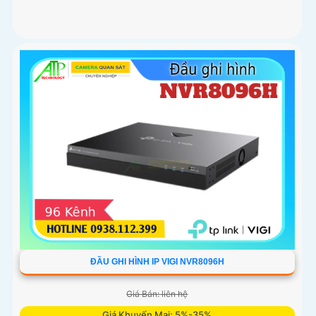
ĐẦU GHI HÌNH IP VIGI NVR8096H
Giá Bán: liên hệ
Giá Khuyến Mại: 5%-35%