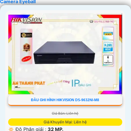
Camera Eyeball
ĐẦU GHI HÌNH HIKVISION DS-9632NI-M8
Giá Bán: Liên hệ
Giá Khuyến Mại: Liên hệ
🔅 Độ Phân giải :
32 MP.