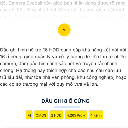
đó, Camera Eyeball còn giúp bạn nhận dạng được rõ ràng
các chi tiết cũng như hoạt động tại khu vực giám sát một
cách dễ dàng với hình ảnh giám sát sắc nét độ phân giải
cao. Sau đây là một số camera chất lượng đề xuất dành
cho bạn
Đầu ghi hình hỗ trợ 16 HDD cung cấp khả năng kết nối với
16 ổ cứng, giúp quản lý và xử lý lượng dữ liệu lớn từ nhiều
camera, đảm bảo hình ảnh sắc nét và truyền tải nhanh
chóng. Hệ thống này thích hợp cho các nhu cầu cần lưu
trữ lâu dài, như tòa nhà văn phòng, khu công nghiệp, hoặc
các cơ sở thương mại với quy mô vừa và lớn.
ĐẦU GHI 8 Ổ CỨNG
'
AI
CMOS
2 HDD
H.265 Pro +
4 Kênh