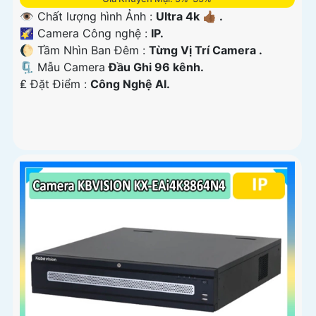
👁 Chất lượng hình Ảnh :
Ultra 4k 👍🏾 .
🌠 Camera Công nghệ :
IP.
🌔 Tầm Nhìn Ban Đêm :
Từng Vị Trí Camera .
🗜️ Mẫu Camera
Đầu Ghi 96 kênh.
️₤ Đặt Điểm :
Công Nghệ AI.