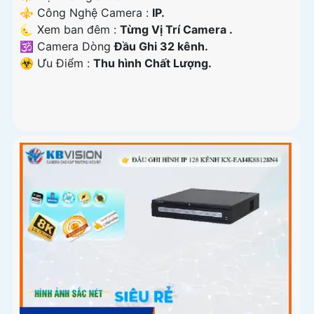
⚜️ Công Nghệ Camera :
IP.
🌜 Xem ban đêm :
Từng Vị Trí Camera .
🕉️ Camera Dòng
Đầu Ghi 32 kênh.
️☣️ Ưu Điểm :
Thu hình Chất Lượng.