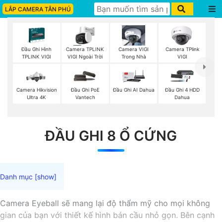
LẮP CAMERA TÂN PHÚ
Đầu Ghi Hình
Camera TPLINK
Camera VIGI
Camera TPlink
TPLINK VIGI
VIGI Ngoài Trời
Trong Nhà
VIGI
Camera Hikvision
Đầu Ghi PoE
Đầu Ghi AI Dahua
Đầu Ghi 4 HDD
Ultra 4K
Vantech
Dahua
ĐẦU GHI 8 Ổ CỨNG
Camera Eyeball sẽ mang lại độ thẩm mỹ cho mọi không
gian của bạn với thiết kế hình bán cầu nhỏ gọn. Bên cạnh