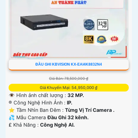
ĐẦU GHI KBVISION KX-EAI4K8832N4
Giá Bán: 78,500,000 ₫
Giá Khuyến Mại: 54,950,000 ₫
👁 Hình ảnh chất lượng :
32 MP.
®️ Công Nghệ Hình Ảnh :
IP.
⭐ Tầm Nhìn Ban Đêm :
Từng Vị Trí Camera .
💦 Mẫu Camera
Đầu Ghi 32 kênh.
️₤ Khả Năng :
Công Nghệ AI.