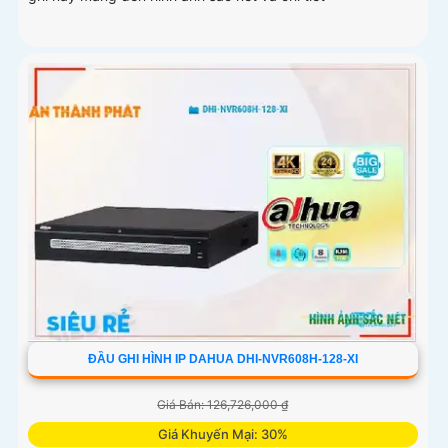
ĐẦU GHI HÌNH IP DAHUA DHI-NVR608H-128-XI
Giá Bán: 126,726,000 ₫
Giá Khuyến Mại: 30%