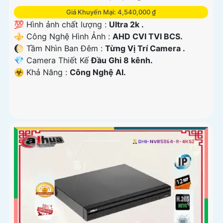
Giá Khuyến Mại: 4,540,000 ₫
💯 Hình ảnh chất lượng :
Ultra 2k .
⚜️ Công Nghệ Hình Ảnh :
AHD CVI TVI BCS.
🌔 Tầm Nhìn Ban Đêm :
Từng Vị Trí Camera .
💎 Camera Thiết Kế
Đầu Ghi 8 kênh.
️☣️ Khả Năng :
Công Nghệ AI.