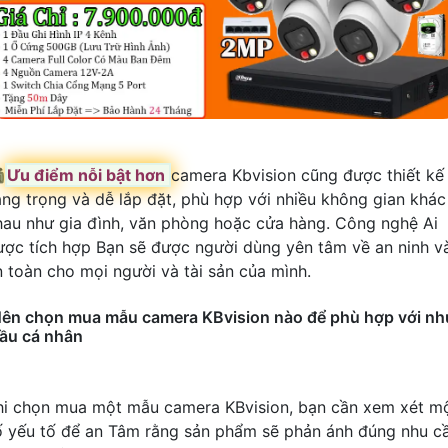

Ưu điểm nỗi bật hơn
camera Kbvision cũng được thiết kế
ang trọng và dễ lắp đặt, phù hợp với nhiều không gian khác
hau như gia đình, văn phòng hoặc cửa hàng. Công nghệ Ai
ược tích hợp Bạn sẽ được người dùng yên tâm về an ninh v
n toàn cho mọi người và tài sản của mình.
ên chọn mua mẫu camera KBvision nào để phù hợp với nh
ầu cá nhân
hi chọn mua một mẫu camera KBvision, bạn cần xem xét m
ố yếu tố để an Tâm rằng sản phẩm sẽ phản ánh đúng nhu c