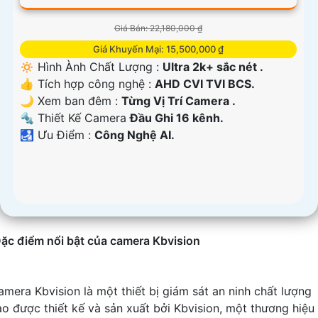
Giá Bán: 22,180,000 ₫
Giá Khuyến Mại: 15,500,000 ₫
🔅 Hình Ành Chất Lượng :
Ultra 2k+ sắc nét .
👍 Tích hợp công nghệ :
AHD CVI TVI BCS.
🌙 Xem ban đêm :
Từng Vị Trí Camera .
🔩 Thiết Kế Camera
Đầu Ghi 16 kênh.
️🛃 Ưu Điểm :
Công Nghệ AI.
ặc điểm nổi bật của camera Kbvision
amera Kbvision là một thiết bị giám sát an ninh chất lượng
ao được thiết kế và sản xuất bởi Kbvision, một thương hiệu