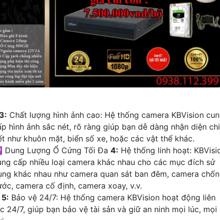
3:
Chất lượng hình ảnh cao: Hệ thống camera KBVision cu
ấp hình ảnh sắc nét, rõ ràng giúp bạn dễ dàng nhận diện chi
iết như khuôn mặt, biển số xe, hoặc các vật thể khác.
 Dung Lượng Ổ Cứng Tối Đa
4:
Hệ thống linh hoạt: KBVisi
ung cấp nhiều loại camera khác nhau cho các mục đích sử
ụng khác nhau như camera quan sát ban đêm, camera chố
ước, camera cố định, camera xoay, v.v.
✱
5:
Bảo vệ 24/7: Hệ thống camera KBVision hoạt động liên
c 24/7, giúp bạn bảo vệ tài sản và giữ an ninh mọi lúc, mọi