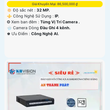
Giá Khuyến Mại: 86,500,000 ₫
🔅 Độ sắc nét :
32 MP.
⚜️ Công Nghệ Sử Dụng :
IP.
❂ Xem ban đêm :
Từng Vị Trí Camera .
🌧️ Camera Dòng
Đầu Ghi 4 kênh.
️♚ Ưu Điểm :
Công Nghệ AI.