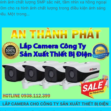
hình ảnh chất lượng 5MP sắc nét, tầm nhìn xa hồng ngoại
10m cho ra hình ảnh chất lượng trong điều kiện ánh sáng
yếu. Một trong...
LẮP CAMERA CHO CÔNG TY SẢN XUẤT THIẾT BỊ ĐIỆN