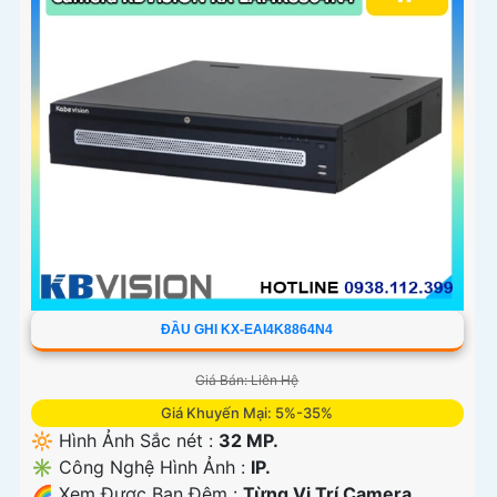
ĐẦU GHI KX-EAI4K8864N4
Giá Bán: Liên Hệ
Giá Khuyến Mại: 5%-35%
🔆 Hình Ảnh Sắc nét :
32 MP.
✳️ Công Nghệ Hình Ảnh :
IP.
🌈 Xem Được Ban Đêm :
Từng Vị Trí Camera .