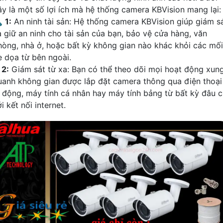
ây là một số lợi ích mà hệ thống camera KBVision mang lại:

1:
An ninh tài sản: Hệ thống camera KBVision giúp giám s
à giữ an ninh cho tài sản của bạn, bảo vệ cửa hàng, văn
hòng, nhà ở, hoặc bất kỳ không gian nào khác khỏi các mối
e dọa từ bên ngoài.
₪
2:
Giám sát từ xa: Bạn có thể theo dõi mọi hoạt động xun
uanh không gian được lắp đặt camera thông qua điện thoại
i động, máy tính cá nhân hay máy tính bảng từ bất kỳ đâu c
i kết nối internet.