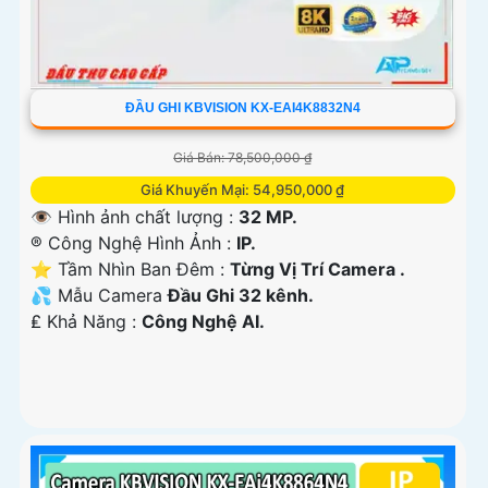
ĐẦU GHI KBVISION KX-EAI4K8832N4
Giá Bán: 78,500,000 ₫
Giá Khuyến Mại: 54,950,000 ₫
👁 Hình ảnh chất lượng :
32 MP.
®️ Công Nghệ Hình Ảnh :
IP.
⭐ Tầm Nhìn Ban Đêm :
Từng Vị Trí Camera .
💦 Mẫu Camera
Đầu Ghi 32 kênh.
️₤ Khả Năng :
Công Nghệ AI.