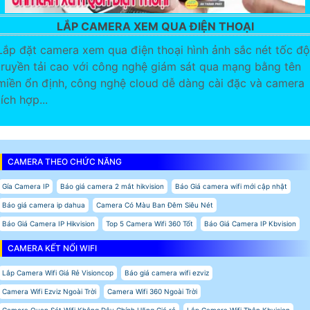
LẮP CAMERA XEM QUA ĐIỆN THOẠI
Lắp đặt camera xem qua điện thoại hình ảnh sắc nét tốc độ
truyền tải cao với công nghệ giám sát qua mạng bằng tên
miền ổn định, công nghệ cloud dễ dàng cài đặc và camera
tích hợp...
CAMERA THEO CHỨC NĂNG
Gía Camera IP
Báo giá camera 2 mắt hikvision
Báo Giá camera wifi mới cập nhật
Báo giá camera ip dahua
Camera Có Màu Ban Đêm Siêu Nét
Báo Giá Camera IP Hikvision
Top 5 Camera Wifi 360 Tốt
Báo Giá Camera IP Kbvision
CAMERA KẾT NỐI WIFI
Lắp Camera Wifi Giá Rẻ Visioncop
Báo giá camera wifi ezviz
Camera Wifi Ezviz Ngoài Trời
Camera Wifi 360 Ngoài Trời
Camera Quan Sát Wifi Không Dây Chính Hãng Giá rẻ
Lắp Camera Wifi Thân Kbvision