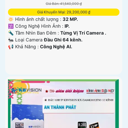
Giá Bán: 41,540,000 ₫
Giá Khuyến Mại: 29,200,000 ₫
🔅 Hình ảnh chất lượng :
32 MP.
🕉️ Công Nghệ Hình Ảnh :
IP.
🔦 Tầm Nhìn Ban Đêm :
Từng Vị Trí Camera .
🐜 Loại Camera
Đầu Ghi 64 kênh.
️📢 Khả Năng :
Công Nghệ AI.