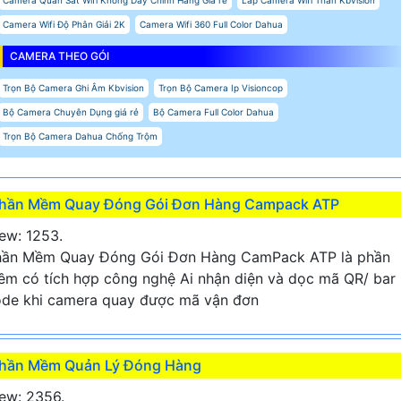
Camera Wifi Độ Phân Giải 2K
Camera Wifi 360 Full Color Dahua
CAMERA THEO GÓI
Trọn Bộ Camera Ghi Âm Kbvision
Trọn Bộ Camera Ip Visioncop
Bộ Camera Chuyên Dụng giá rẻ
Bộ Camera Full Color Dahua
Trọn Bộ Camera Dahua Chống Trộm
hần Mềm Quay Đóng Gói Đơn Hàng Campack ATP
ew: 1253.
hần Mềm Quay Đóng Gói Đơn Hàng CamPack ATP là phần
m có tích hợp công nghệ Ai nhận diện và dọc mã QR/ bar
de khi camera quay được mã vận đơn
hần Mềm Quản Lý Đóng Hàng
ew: 2356.