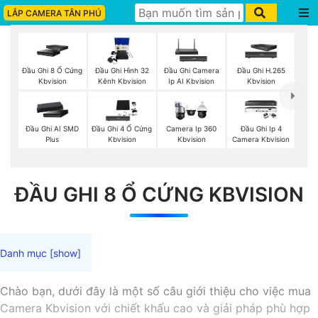
LẮP CAMERA TÂN PHÚ
Đầu Ghi 8 Ổ Cứng
Đầu Ghi Hình 32
Đầu Ghi Camera
Đầu Ghi H.265
Kbvision
Kênh Kbvision
Ip AI Kbvision
Kbvision
Đầu Ghi AI SMD
Đầu Ghi 4 Ổ Cứng
Camera Ip 360
Đầu Ghi Ip 4
Plus
Kbvision
Kbvision
Camera Kbvision
ĐẦU GHI 8 Ổ CỨNG KBVISION
Chào bạn, dưới đây là một số câu giới thiệu cho việc mua
Camera Kbvision với chiết khấu cao và giải pháp phù hợp