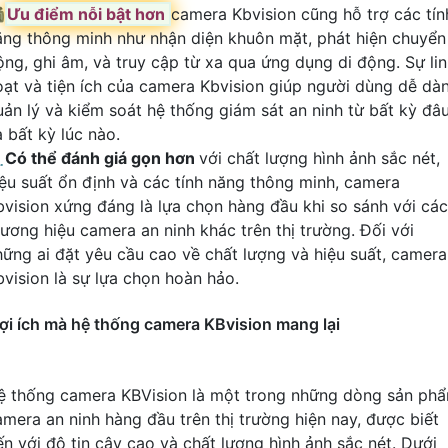

Ưu điểm nỗi bật hơn
camera Kbvision cũng hỗ trợ các tín
ăng thông minh như nhận diện khuôn mặt, phát hiện chuyển
ộng, ghi âm, và truy cập từ xa qua ứng dụng di động. Sự li
oạt và tiện ích của camera Kbvision giúp người dùng dễ dà
uản lý và kiểm soát hệ thống giám sát an ninh từ bất kỳ đâ
 bất kỳ lúc nào.
️
Có thể đánh giá gọn hơn
với chất lượng hình ảnh sắc nét,
iệu suất ổn định và các tính năng thông minh, camera
bvision xứng đáng là lựa chọn hàng đầu khi so sánh với các
hương hiệu camera an ninh khác trên thị trường. Đối với
hững ai đặt yêu cầu cao về chất lượng và hiệu suất, camera
bvision là sự lựa chọn hoàn hảo.
ợi ích mà hệ thống camera KBvision mang lại
ệ thống camera KBVision là một trong những dòng sản ph
amera an ninh hàng đầu trên thị trường hiện nay, được biết
ến với độ tin cậy cao và chất lượng hình ảnh sắc nét. Dưới