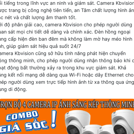
ổi tiếng trong lĩnh vực an ninh và giám sát. Camera Kbvisio
ược trang bị công nghệ tiên tiến, an Tâm chất lượng hình ả
ắc nét và chất lượng âm thanh tốt.
ới độ phân giải cao, camera Kbvision cho phép người dùng
uan sát mọi chi tiết dễ dàng và chính xác. Đèn hồng ngoại
ung cấp hiện đèn ban đêm mà không làm mờ hay méo hình
nh, giúp giám sát hiệu quả suốt 24/7
amera Kbvision cũng sở hữu tính năng phát hiện chuyển
ộng thông minh, cho phép người dùng nhận thông báo khi 
oạt động bất thường xảy ra trong khu vực giám sát. Khả
ăng kết nối mạng dễ dàng qua Wi-Fi hoặc dây Ethernet cho
hép người dùng xem trực tiếp hình ảnh từ xa thông qua ứn
ụng di động.