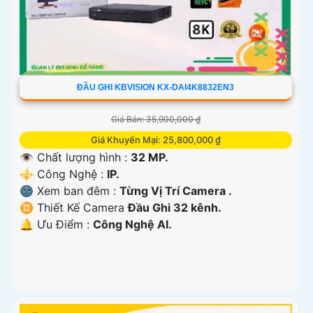
ĐẦU GHI KBVISION KX-DAI4K8832EN3
Giá Bán: 35,900,000 ₫
Giá Khuyến Mại: 25,800,000 ₫
👁 Chất lượng hình :
32 MP.
⚜️ Công Nghệ :
IP.
🌚 Xem ban đêm :
Từng Vị Trí Camera .
♊ Thiết Kế Camera
Đầu Ghi 32 kênh.
️🔔 Ưu Điểm :
Công Nghệ AI.