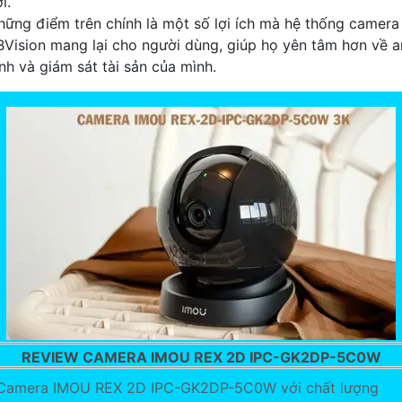
i.
hững điểm trên chính là một số lợi ích mà hệ thống camera
BVision mang lại cho người dùng, giúp họ yên tâm hơn về a
inh và giám sát tài sản của mình.
REVIEW CAMERA IMOU REX 2D IPC-GK2DP-5C0W
Camera IMOU REX 2D IPC-GK2DP-5C0W với chất lượng