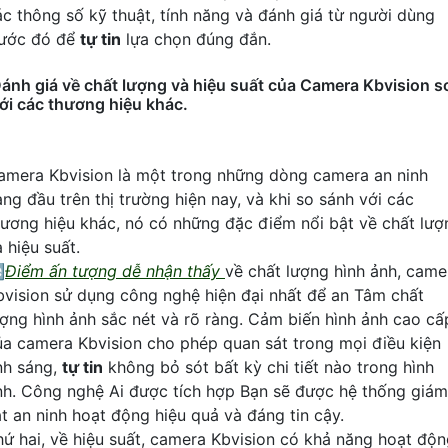
ác thông số kỹ thuật, tính năng và đánh giá từ người dùng
rước đó để
tự tin
lựa chọn đúng đắn.
ánh giá về chất lượng và hiệu suất của Camera Kbvision s
ới các thương hiệu khác.
amera Kbvision là một trong những dòng camera an ninh
àng đầu trên thị trường hiện nay, và khi so sánh với các
hương hiệu khác, nó có những đặc điểm nổi bật về chất lượ
 hiệu suất.

Điểm ấn tượng dễ nhận thấy
về chất lượng hình ảnh, came
bvision sử dụng công nghệ hiện đại nhất để an Tâm chất
ượng hình ảnh sắc nét và rõ ràng. Cảm biến hình ảnh cao cấ
ủa camera Kbvision cho phép quan sát trong mọi điều kiện
nh sáng,
tự tin
không bỏ sót bất kỳ chi tiết nào trong hình
nh. Công nghệ Ai được tích hợp Bạn sẽ được hệ thống giám
át an ninh hoạt động hiệu quả và đáng tin cậy.
hứ hai, về hiệu suất, camera Kbvision có khả năng hoạt độ