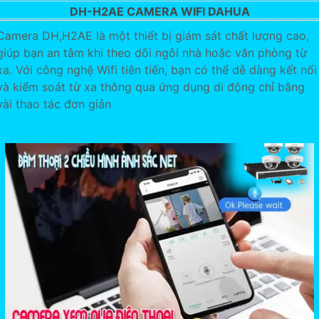
DH-H2AE CAMERA WIFI DAHUA
Camera DH,H2AE là một thiết bị giám sát chất lượng cao,
giúp bạn an tâm khi theo dõi ngôi nhà hoặc văn phòng từ
xa. Với công nghệ Wifi tiên tiến, bạn có thể dễ dàng kết nối
và kiểm soát từ xa thông qua ứng dụng di động chỉ bằng
vài thao tác đơn giản