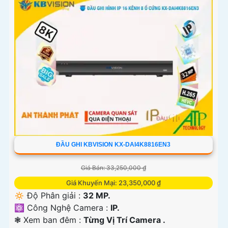
ĐẦU GHI KBVISION KX-DAI4K8816EN3
Giá Bán: 33,250,000 ₫
Giá Khuyến Mại: 23,350,000 ₫
🔅 Độ Phân giải :
32 MP.
⚛️ Công Nghệ Camera :
IP.
❃ Xem ban đêm :
Từng Vị Trí Camera .