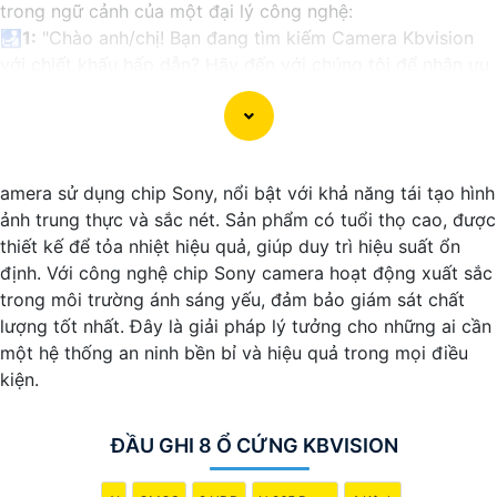
trong ngữ cảnh của một đại lý công nghệ:
🛃
1:
"Chào anh/chị! Bạn đang tìm kiếm Camera Kbvision
với chiết khấu hấp dẫn? Hãy đến với chúng tôi để nhận ưu
đãi đặc biệt và được tư vấn về giải pháp chính xác nhất
cho nhu cầu an ninh của bạn!"
️🏅️
2:
"Bạn muốn mua Camera Kbvision với giá ưu đãi và
giải pháp phù hợp? Liên hệ ngay với chúng tôi để được hỗ
amera sử dụng chip Sony, nổi bật với khả năng tái tạo hình
trợ tốt nhất từ đội ngũ chuyên gia có kinh nghiệm!"
ảnh trung thực và sắc nét. Sản phẩm có tuổi thọ cao, được
️🥈
3:
"Chúng tôi cam kết cung cấp Camera Kbvision chính
thiết kế để tỏa nhiệt hiệu quả, giúp duy trì hiệu suất ổn
hãng với chiết khấu cao nhất trên thị trường. Hãy đến với
định. Với công nghệ chip Sony camera hoạt động xuất sắc
chúng tôi để trải nghiệm dịch vụ tốt nhất và nhận được sự
trong môi trường ánh sáng yếu, đảm bảo giám sát chất
tư vấn chuyên nghiệp về giải pháp an ninh cần thiết!"
lượng tốt nhất. Đây là giải pháp lý tưởng cho những ai cần
Hy vọng những câu giới thiệu trên sẽ giúp bạn thành công
một hệ thống an ninh bền bỉ và hiệu quả trong mọi điều
trong việc tiếp cận khách hàng và tăng cơ hội bán hàng
kiện.
của bạn. Nếu có bất kỳ yêu cầu hay câu hỏi nào khác, bạn
có thể chia sẻ để tôi hỗ trợ bạn tốt hơn!
ĐẦU GHI 8 Ổ CỨNG KBVISION