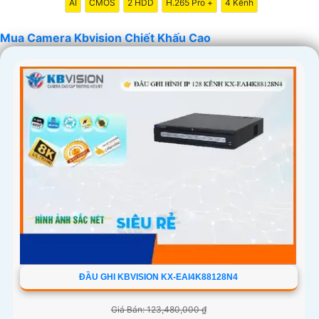
AI
CMOS
2 HDD
H.265 Pro +
4 Kênh
Mua Camera Kbvision Chiết Khấu Cao
'
ĐẦU GHI KBVISION KX-EAI4K88128N4
Giá Bán: 123,480,000 ₫