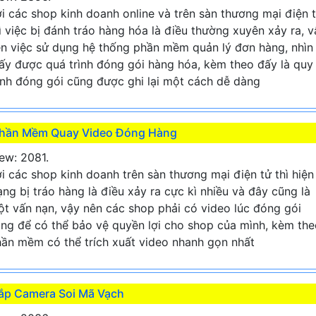
i các shop kinh doanh online và trên sàn thương mại điện 
ì việc bị đánh tráo hàng hóa là điều thường xuyên xảy ra, v
n việc sử dụng hệ thống phần mềm quản lý đơn hàng, nhìn
ấy được quá trình đóng gói hàng hóa, kèm theo đấy là quy
ình đóng gói cũng được ghi lại một cách dễ dàng
hần Mềm Quay Video Đóng Hàng
ew: 2081.
i các shop kinh doanh trên sàn thương mại điện tử thì hiện
ạng bị tráo hàng là điều xảy ra cực kì nhiều và đây cũng là
t vấn nạn, vậy nên các shop phải có video lúc đóng gói
ng để có thể bảo vệ quyền lợi cho shop của mình, kèm the
ần mềm có thể trích xuất video nhanh gọn nhất
ắp Camera Soi Mã Vạch