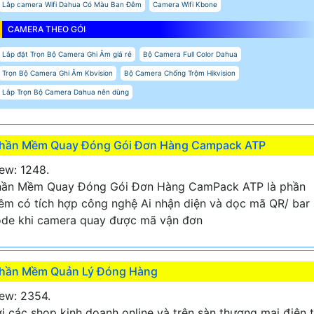
Lắp camera Wifi Dahua Có Màu Ban Đêm
Camera Wifi Kbone
CAMERA THEO GÓI
Lắp đặt Trọn Bộ Camera Ghi Âm giá rẻ
Bộ Camera Full Color Dahua
Trọn Bộ Camera Ghi Âm Kbvision
Bộ Camera Chống Trộm Hikvision
Lắp Trọn Bộ Camera Dahua nên dùng
hần Mềm Quay Đóng Gói Đơn Hàng Campack ATP
ew: 1248.
hần Mềm Quay Đóng Gói Đơn Hàng CamPack ATP là phần
m có tích hợp công nghệ Ai nhận diện và dọc mã QR/ bar
de khi camera quay được mã vận đơn
hần Mềm Quản Lý Đóng Hàng
ew: 2354.
i các shop kinh doanh online và trên sàn thương mại điện 