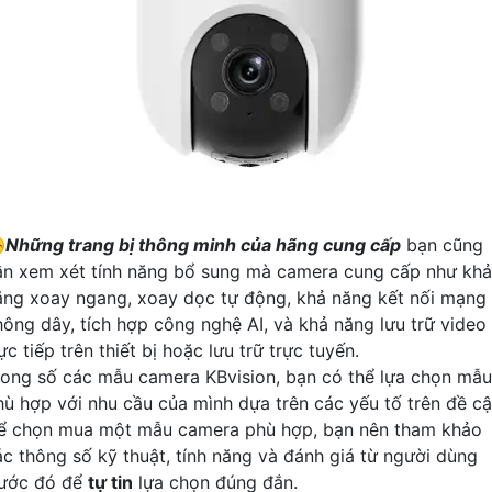
️
Những trang bị thông minh của hãng cung cấp
bạn cũng
ần xem xét tính năng bổ sung mà camera cung cấp như khả
ăng xoay ngang, xoay dọc tự động, khả năng kết nối mạng
hông dây, tích hợp công nghệ AI, và khả năng lưu trữ video
ực tiếp trên thiết bị hoặc lưu trữ trực tuyến.
rong số các mẫu camera KBvision, bạn có thể lựa chọn mẫu
hù hợp với nhu cầu của mình dựa trên các yếu tố trên đề cậ
ể chọn mua một mẫu camera phù hợp, bạn nên tham khảo
ác thông số kỹ thuật, tính năng và đánh giá từ người dùng
rước đó để
tự tin
lựa chọn đúng đắn.