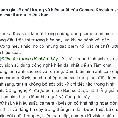
ánh giá về chất lượng và hiệu suất của Camera Kbvision s
ới các thương hiệu khác.
amera Kbvision là một trong những dòng camera an ninh
àng đầu trên thị trường hiện nay, và khi so sánh với các
hương hiệu khác, nó có những đặc điểm nổi bật về chất lượ
 hiệu suất.

Điểm ấn tượng dễ nhận thấy
về chất lượng hình ảnh, came
bvision sử dụng công nghệ hiện đại nhất để an Tâm chất
ượng hình ảnh sắc nét và rõ ràng. Cảm biến hình ảnh cao cấ
ủa camera Kbvision cho phép quan sát trong mọi điều kiện
nh sáng,
tự tin
không bỏ sót bất kỳ chi tiết nào trong hình
nh. Công nghệ Ai được tích hợp Bạn sẽ được hệ thống giám
át an ninh hoạt động hiệu quả và đáng tin cậy.
hứ hai, về hiệu suất, camera Kbvision có khả năng hoạt độ
n định và đáng tin cậy trong thời gian dài. Được thiết kế ch
hắn với chất lượng vật liệu cao cấp, camera Kbvision giúp