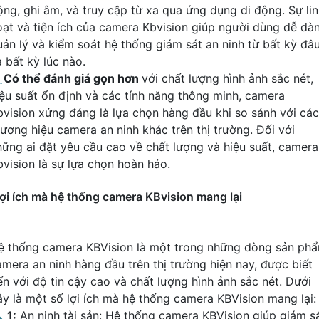
ộng, ghi âm, và truy cập từ xa qua ứng dụng di động. Sự li
oạt và tiện ích của camera Kbvision giúp người dùng dễ dà
uản lý và kiểm soát hệ thống giám sát an ninh từ bất kỳ đâ
 bất kỳ lúc nào.
️
Có thể đánh giá gọn hơn
với chất lượng hình ảnh sắc nét,
iệu suất ổn định và các tính năng thông minh, camera
bvision xứng đáng là lựa chọn hàng đầu khi so sánh với các
hương hiệu camera an ninh khác trên thị trường. Đối với
hững ai đặt yêu cầu cao về chất lượng và hiệu suất, camera
bvision là sự lựa chọn hoàn hảo.
ợi ích mà hệ thống camera KBvision mang lại
ệ thống camera KBVision là một trong những dòng sản ph
amera an ninh hàng đầu trên thị trường hiện nay, được biết
ến với độ tin cậy cao và chất lượng hình ảnh sắc nét. Dưới
ây là một số lợi ích mà hệ thống camera KBVision mang lại:

1:
An ninh tài sản: Hệ thống camera KBVision giúp giám s