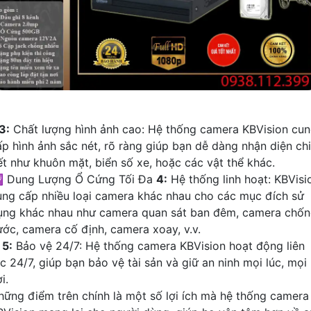
3:
Chất lượng hình ảnh cao: Hệ thống camera KBVision cu
ấp hình ảnh sắc nét, rõ ràng giúp bạn dễ dàng nhận diện chi
iết như khuôn mặt, biển số xe, hoặc các vật thể khác.
 Dung Lượng Ổ Cứng Tối Đa
4:
Hệ thống linh hoạt: KBVisi
ung cấp nhiều loại camera khác nhau cho các mục đích sử
ụng khác nhau như camera quan sát ban đêm, camera chố
ước, camera cố định, camera xoay, v.v.
✱
5:
Bảo vệ 24/7: Hệ thống camera KBVision hoạt động liên
c 24/7, giúp bạn bảo vệ tài sản và giữ an ninh mọi lúc, mọi
i.
hững điểm trên chính là một số lợi ích mà hệ thống camera