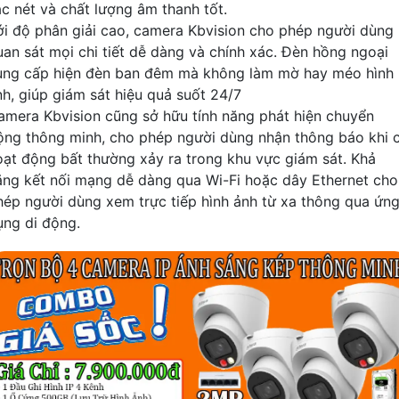
ắc nét và chất lượng âm thanh tốt.
ới độ phân giải cao, camera Kbvision cho phép người dùng
uan sát mọi chi tiết dễ dàng và chính xác. Đèn hồng ngoại
ung cấp hiện đèn ban đêm mà không làm mờ hay méo hình
nh, giúp giám sát hiệu quả suốt 24/7
amera Kbvision cũng sở hữu tính năng phát hiện chuyển
ộng thông minh, cho phép người dùng nhận thông báo khi 
oạt động bất thường xảy ra trong khu vực giám sát. Khả
ăng kết nối mạng dễ dàng qua Wi-Fi hoặc dây Ethernet cho
hép người dùng xem trực tiếp hình ảnh từ xa thông qua ứn
ụng di động.