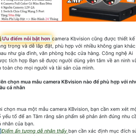

Ưu điểm nỗi bật hơn
camera Kbvision cũng được thiết kế
ang trọng và dễ lắp đặt, phù hợp với nhiều không gian khác
hau như gia đình, văn phòng hoặc cửa hàng. Công nghệ Ai
ược tích hợp Bạn sẽ được người dùng yên tâm về an ninh v
n toàn cho mọi người và tài sản của mình.
ên chọn mua mẫu camera KBvision nào để phù hợp với nh
ầu cá nhân
hi chọn mua một mẫu camera KBvision, bạn cần xem xét m
ố yếu tố để an Tâm rằng sản phẩm sẽ phản ánh đúng nhu c
á nhân của bạn.

Điểm ấn tượng dễ nhận thấy
bạn cần xác định mục đích s