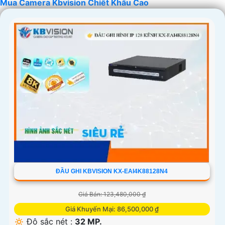
Mua Camera Kbvision Chiết Khấu Cao
'
ĐẦU GHI KBVISION KX-EAI4K88128N4
Giá Bán: 123,480,000 ₫
Giá Khuyến Mại: 86,500,000 ₫
🔅 Độ sắc nét :
32 MP.