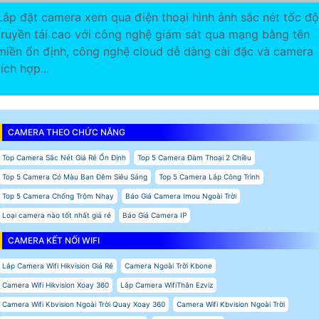
Lắp đặt camera xem qua điện thoại hình ảnh sắc nét tốc độ
truyền tải cao với công nghệ giám sát qua mạng bằng tên
miền ổn định, công nghệ cloud dễ dàng cài đặc và camera
tích hợp...
CAMERA THEO CHỨC NĂNG
Top Camera Sắc Nét Giá Rẻ Ổn Định
Top 5 Camera Đàm Thoại 2 Chiều
Top 5 Camera Có Màu Ban Đêm Siêu Sáng
Top 5 Camera Lắp Công Trình
Top 5 Camera Chống Trộm Nhạy
Báo Giá Camera Imou Ngoài Trời
Loại camera nào tốt nhất giá rẻ
Báo Giá Camera IP
CAMERA KẾT NỐI WIFI
Lắp Camera Wifi Hikvision Giá Rẻ
Camera Ngoài Trời Kbone
Camera Wifi Hikvision Xoay 360
Lắp Camera WifiThân Ezviz
Camera Wifi Kbvision Ngoài Trời Quay Xoay 360
Camera Wifi Kbvision Ngoài Trời