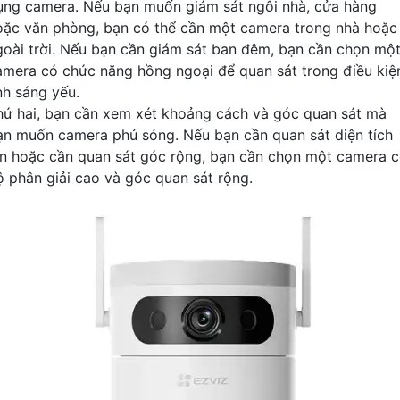
ụng camera. Nếu bạn muốn giám sát ngôi nhà, cửa hàng
oặc văn phòng, bạn có thể cần một camera trong nhà hoặc
goài trời. Nếu bạn cần giám sát ban đêm, bạn cần chọn mộ
amera có chức năng hồng ngoại để quan sát trong điều kiệ
nh sáng yếu.
hứ hai, bạn cần xem xét khoảng cách và góc quan sát mà
ạn muốn camera phủ sóng. Nếu bạn cần quan sát diện tích
ớn hoặc cần quan sát góc rộng, bạn cần chọn một camera 
ộ phân giải cao và góc quan sát rộng.