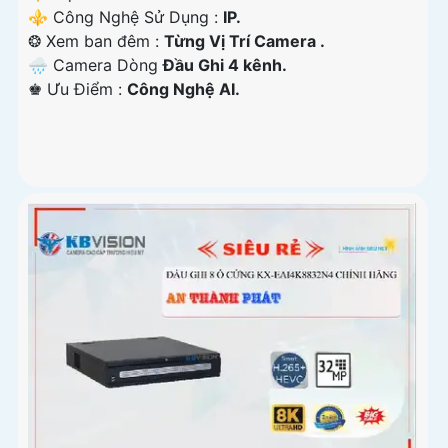
⚜️ Công Nghệ Sử Dụng :
IP.
❂ Xem ban đêm :
Từng Vị Trí Camera .
🌧️ Camera Dòng
Đầu Ghi 4 kênh.
️♚ Ưu Điểm :
Công Nghệ AI.