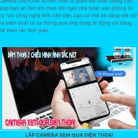
Camera DH,H2AE là một thiết bị giám sát chất lượng cao,
giúp bạn an tâm khi theo dõi ngôi nhà hoặc văn phòng từ
xa. Với công nghệ Wifi tiên tiến, bạn có thể dễ dàng kết nối
và kiểm soát từ xa thông qua ứng dụng di động chỉ bằng
vài thao tác đơn giản
LẮP CAMERA XEM QUA ĐIỆN THOẠI