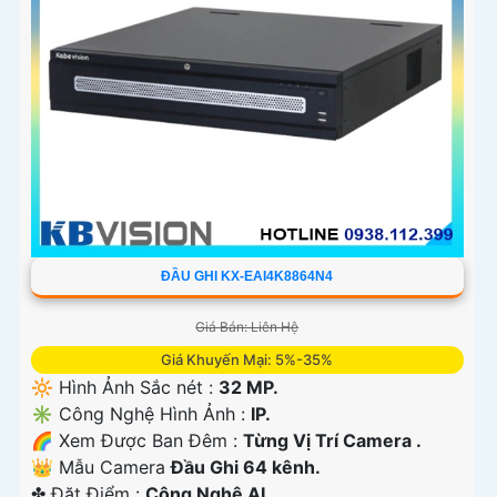
ĐẦU GHI KX-EAI4K8864N4
Giá Bán: Liên Hệ
Giá Khuyến Mại: 5%-35%
🔆 Hình Ảnh Sắc nét :
32 MP.
✳️ Công Nghệ Hình Ảnh :
IP.
🌈 Xem Được Ban Đêm :
Từng Vị Trí Camera .
👑 Mẫu Camera
Đầu Ghi 64 kênh.
️✤ Đặt Điểm :
Công Nghệ AI.