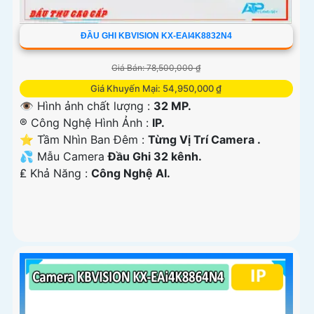
ĐẦU GHI KBVISION KX-EAI4K8832N4
Giá Bán: 78,500,000 ₫
Giá Khuyến Mại: 54,950,000 ₫
👁 Hình ảnh chất lượng :
32 MP.
®️ Công Nghệ Hình Ảnh :
IP.
⭐ Tầm Nhìn Ban Đêm :
Từng Vị Trí Camera .
💦 Mẫu Camera
Đầu Ghi 32 kênh.
️₤ Khả Năng :
Công Nghệ AI.