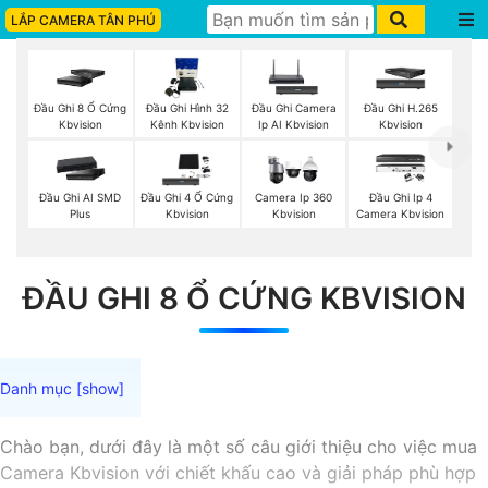
LẮP CAMERA TÂN PHÚ
Đầu Ghi 8 Ổ Cứng
Đầu Ghi Hình 32
Đầu Ghi Camera
Đầu Ghi H.265
Kbvision
Kênh Kbvision
Ip AI Kbvision
Kbvision
Đầu Ghi AI SMD
Đầu Ghi 4 Ổ Cứng
Camera Ip 360
Đầu Ghi Ip 4
Plus
Kbvision
Kbvision
Camera Kbvision
ĐẦU GHI 8 Ổ CỨNG KBVISION
Chào bạn, dưới đây là một số câu giới thiệu cho việc mua
Camera Kbvision với chiết khấu cao và giải pháp phù hợp