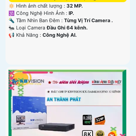
🔅 Hình ảnh chất lượng :
32 MP.
🕉️ Công Nghệ Hình Ảnh :
IP.
🔦 Tầm Nhìn Ban Đêm :
Từng Vị Trí Camera .
🐜 Loại Camera
Đầu Ghi 64 kênh.
️📢 Khả Năng :
Công Nghệ AI.