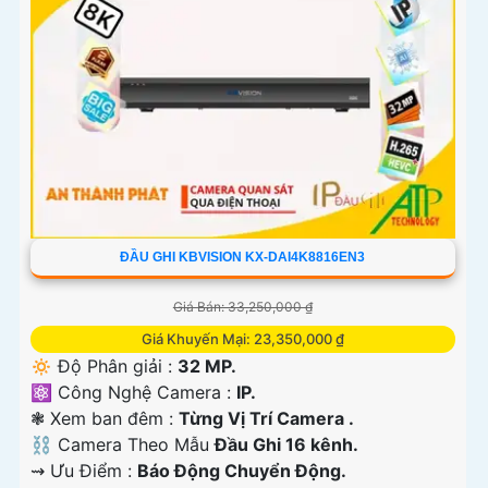
ĐẦU GHI KBVISION KX-DAI4K8816EN3
Giá Bán: 33,250,000 ₫
Giá Khuyến Mại: 23,350,000 ₫
🔅 Độ Phân giải :
32 MP.
⚛️ Công Nghệ Camera :
IP.
❃ Xem ban đêm :
Từng Vị Trí Camera .
⛓ Camera Theo Mẫu
Đầu Ghi 16 kênh.
️⇝ Ưu Điểm :
Báo Động Chuyển Động.