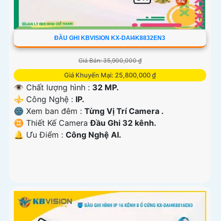
ĐẦU GHI KBVISION KX-DAI4K8832EN3
Giá Bán: 35,900,000 ₫
Giá Khuyến Mại: 25,800,000 ₫
👁 Chất lượng hình :
32 MP.
⚜️ Công Nghệ :
IP.
🌚 Xem ban đêm :
Từng Vị Trí Camera .
♊ Thiết Kế Camera
Đầu Ghi 32 kênh.
️🔔 Ưu Điểm :
Công Nghệ AI.