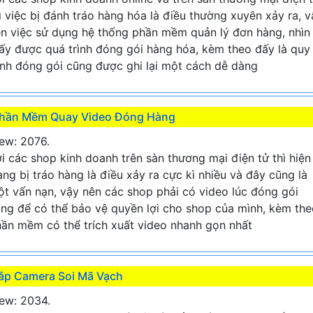
ì việc bị đánh tráo hàng hóa là điều thường xuyên xảy ra, v
n việc sử dụng hệ thống phần mềm quản lý đơn hàng, nhìn
ấy được quá trình đóng gói hàng hóa, kèm theo đấy là quy
ình đóng gói cũng được ghi lại một cách dễ dàng
hần Mềm Quay Video Đóng Hàng
ew: 2076.
i các shop kinh doanh trên sàn thương mại điện tử thì hiện
ạng bị tráo hàng là điều xảy ra cực kì nhiều và đây cũng là
t vấn nạn, vậy nên các shop phải có video lúc đóng gói
ng để có thể bảo vệ quyền lợi cho shop của mình, kèm the
ần mềm có thể trích xuất video nhanh gọn nhất
ắp Camera Soi Mã Vạch
ew: 2034.