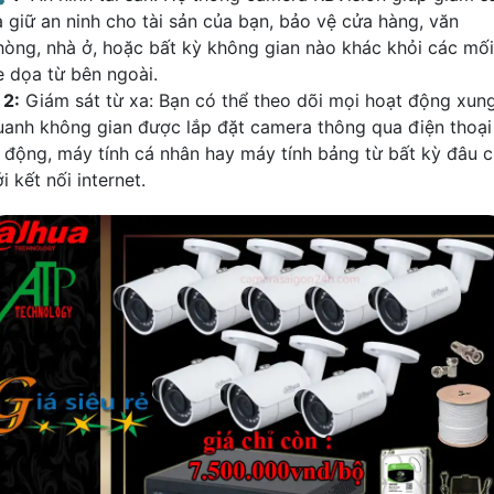
à giữ an ninh cho tài sản của bạn, bảo vệ cửa hàng, văn
hòng, nhà ở, hoặc bất kỳ không gian nào khác khỏi các mối
e dọa từ bên ngoài.
₪
2:
Giám sát từ xa: Bạn có thể theo dõi mọi hoạt động xun
uanh không gian được lắp đặt camera thông qua điện thoại
i động, máy tính cá nhân hay máy tính bảng từ bất kỳ đâu c
i kết nối internet.