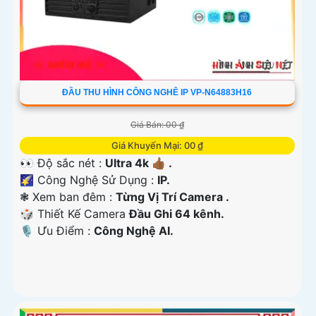
ĐẦU THU HÌNH CÔNG NGHÊ IP VP-N64883H16
Giá Bán: 00 ₫
Giá Khuyến Mại: 00 ₫
👀 Độ sắc nét :
Ultra 4k 👍🏾 .
🌠 Công Nghệ Sử Dụng :
IP.
❃ Xem ban đêm :
Từng Vị Trí Camera .
🎲 Thiết Kế Camera
Đầu Ghi 64 kênh.
️🎙 Ưu Điểm :
Công Nghệ AI.