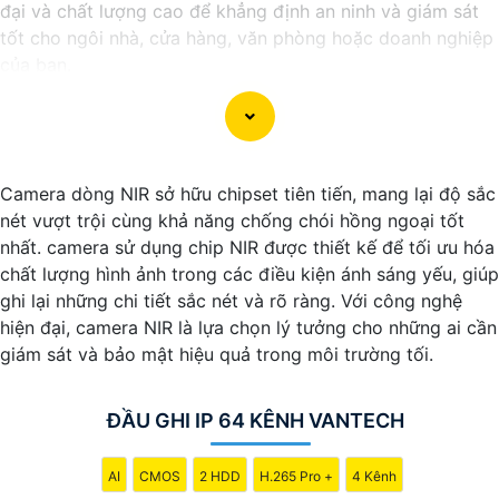
đại và chất lượng cao để khẳng định an ninh và giám sát
tốt cho ngôi nhà, cửa hàng, văn phòng hoặc doanh nghiệp
của bạn.
Vantech Việt Nam cung cấp các dòng sản phẩm camera
giám sát chất lượng cao như camera IP, camera HD-TVI,
camera AHD, camera wifi, camera thông minh, và nhiều
hơn nữa. Các sản phẩm của Vantech được sản xuất theo
Camera dòng NIR sở hữu chipset tiên tiến, mang lại độ sắc
tiêu chuẩn chất lượng cao, đáng tin cậy và dễ sử dụng.
nét vượt trội cùng khả năng chống chói hồng ngoại tốt
Điểm mạnh của Camera Vantech là chất lượng dịch vụ tốt
nhất. camera sử dụng chip NIR được thiết kế để tối ưu hóa
và hỗ trợ khách hàng chu đáo. Đội ngũ nhân viên kỹ thuật
chất lượng hình ảnh trong các điều kiện ánh sáng yếu, giúp
chuyên nghiệp của Vantech sẽ giúp bạn lựa chọn giải pháp
ghi lại những chi tiết sắc nét và rõ ràng. Với công nghệ
camera phù hợp với nhu cầu và ngân sách của bạn.
hiện đại, camera NIR là lựa chọn lý tưởng cho những ai cần
Nếu bạn đang tìm kiếm một giải pháp giám sát an ninh tốt
giám sát và bảo mật hiệu quả trong môi trường tối.
cho ngôi nhà hoặc doanh nghiệp của mình, Camera
Vantech Việt Nam là một lựa chọn hàng đầu mà bạn có thể
tin tưởng.
ĐẦU GHI IP 64 KÊNH VANTECH
AI
CMOS
2 HDD
H.265 Pro +
4 Kênh