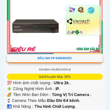
ĐẦU GHI VP-64860H265
Giá Bán: 34,800,000 ₫
Giá Khuyến Mại: 30%
💯 Hình ảnh chất lượng :
Ultra 2k .
✳️ Công Nghệ Hình Ảnh :
IP.
🌈 Tầm Nhìn Ban Đêm :
Từng Vị Trí Camera .
↕️ Camera Theo Mẫu
Đầu Ghi 64 kênh.
️🛃 Khả Năng :
Thu hình Chất Lượng.