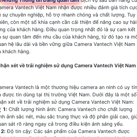

Những Thông tin Đáng quan tâm
dịch vụ sau bán hàng c
amera Vantech Việt Nam nhận được nhiều đánh giá tích cự
ề sự chuyên nghiệp, hỗ trợ nhanh chóng và chất lượng. Tuy
hiên, còn một số khía cạnh cần cải thiện để nâng cao sự hài
òng của khách hàng. Điều quan trọng nhất đó là sự cam kết
à sự quan tâm đến nhu cầu của khách hàng, từ đó tạo ra m
uan hệ lâu dài và bền vững giữa Camera Vantech Việt Nam
à khách hàng.
hận xét về trải nghiệm sử dụng Camera Vantech Việt Nam
amera Vantech là một thương hiệu camera an ninh có uy tí
à được tin dùng tại thị trường Việt Nam. Dưới đây là một số
hận xét về trải nghiệm sử dụng Camera Vantech Việt Nam:

1:
Chất lượng hình ảnh: Camera Vantech cho chất lượng
ình ảnh sắc nét, màu sắc trung thực và độ phân giải cao, gi
uan sát rõ ràng ngay cả trong điều kiện ánh sáng yếu.
⤂
2:
Độ tin cậy: Các sản phẩm của Camera Vantech được