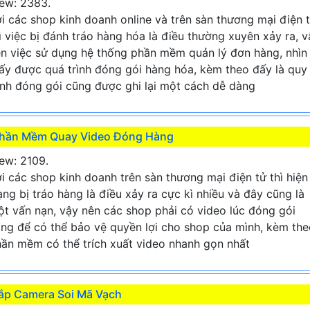
ew: 2383.
i các shop kinh doanh online và trên sàn thương mại điện 
ì việc bị đánh tráo hàng hóa là điều thường xuyên xảy ra, v
n việc sử dụng hệ thống phần mềm quản lý đơn hàng, nhìn
ấy được quá trình đóng gói hàng hóa, kèm theo đấy là quy
ình đóng gói cũng được ghi lại một cách dễ dàng
hần Mềm Quay Video Đóng Hàng
ew: 2109.
i các shop kinh doanh trên sàn thương mại điện tử thì hiện
ạng bị tráo hàng là điều xảy ra cực kì nhiều và đây cũng là
t vấn nạn, vậy nên các shop phải có video lúc đóng gói
ng để có thể bảo vệ quyền lợi cho shop của mình, kèm the
ần mềm có thể trích xuất video nhanh gọn nhất
ắp Camera Soi Mã Vạch