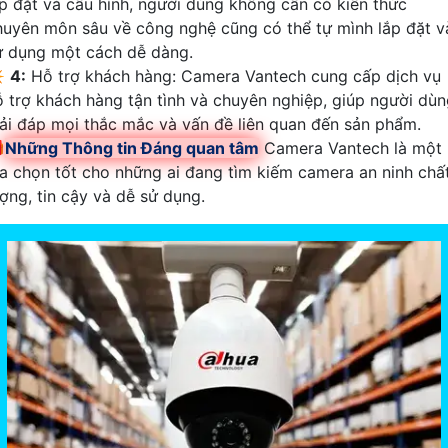
ắp đặt và cấu hình, người dùng không cần có kiến thức
huyên môn sâu về công nghệ cũng có thể tự mình lắp đặt v
ử dụng một cách dễ dàng.
️
4:
Hỗ trợ khách hàng: Camera Vantech cung cấp dịch vụ
ỗ trợ khách hàng tận tình và chuyên nghiệp, giúp người dù
iải đáp mọi thắc mắc và vấn đề liên quan đến sản phẩm.

Những Thông tin Đáng quan tâm
Camera Vantech là một
ựa chọn tốt cho những ai đang tìm kiếm camera an ninh chấ
ượng, tin cậy và dễ sử dụng.