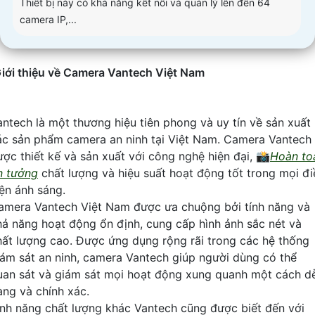
Thiết bị này có khả năng kết nối và quản lý lên đến 64
camera IP,...
iới thiệu về Camera Vantech Việt Nam
antech là một thương hiệu tiên phong và uy tín về sản xuất
ác sản phẩm camera an ninh tại Việt Nam. Camera Vantech
ược thiết kế và sản xuất với công nghệ hiện đại, 📸
Hoàn to
in tưởng
chất lượng và hiệu suất hoạt động tốt trong mọi đi
iện ánh sáng.
amera Vantech Việt Nam được ưa chuộng bởi tính năng và
hả năng hoạt động ổn định, cung cấp hình ảnh sắc nét và
hất lượng cao. Được ứng dụng rộng rãi trong các hệ thống
iám sát an ninh, camera Vantech giúp người dùng có thể
uan sát và giám sát mọi hoạt động xung quanh một cách d
àng và chính xác.
ính năng chất lượng khác Vantech cũng được biết đến với