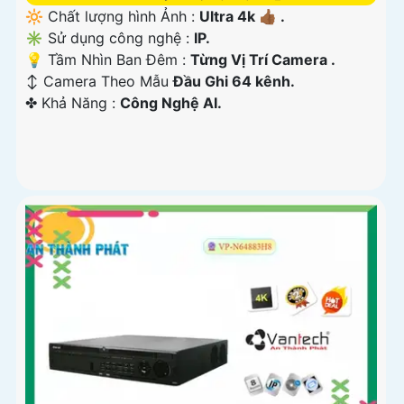
🔆 Chất lượng hình Ảnh :
Ultra 4k 👍🏾 .
✳️ Sử dụng công nghệ :
IP.
💡 Tầm Nhìn Ban Đêm :
Từng Vị Trí Camera .
↕️ Camera Theo Mẫu
Đầu Ghi 64 kênh.
️✤ Khả Năng :
Công Nghệ AI.