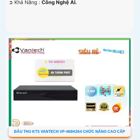
️➲ Khả Năng :
Công Nghệ AI.
ĐẦU THU KTS VANTECH VP-468H264 CHỨC NĂNG CAO CẤP