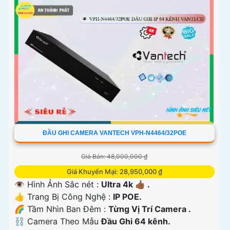
ĐẦU GHI CAMERA VANTECH VPH-N4464/32POE
Giá Bán: 48,000,000 ₫
Giá Khuyến Mại: 28,950,000 ₫
👁 Hình Ảnh Sắc nét :
Ultra 4k 👍🏾 .
👍 Trang Bị Công Nghệ :
IP POE.
🌈 Tầm Nhìn Ban Đêm :
Từng Vị Trí Camera .
⛓ Camera Theo Mẫu
Đầu Ghi 64 kênh.