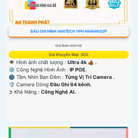
ĐẦU GHI HÌNH VANTECH VPH-N4464R/32P
Giá Bán: liên hệ
Giá Khuyến Mại: 30%
👁 Hình ảnh chất lượng :
Ultra 4k 👍🏾 .
⚙ Công Nghệ Hình Ảnh :
IP POE.
🌚 Tầm Nhìn Ban Đêm :
Từng Vị Trí Camera .
🛡 Camera Dòng
Đầu Ghi 64 kênh.
️➲ Khả Năng :
Công Nghệ AI.