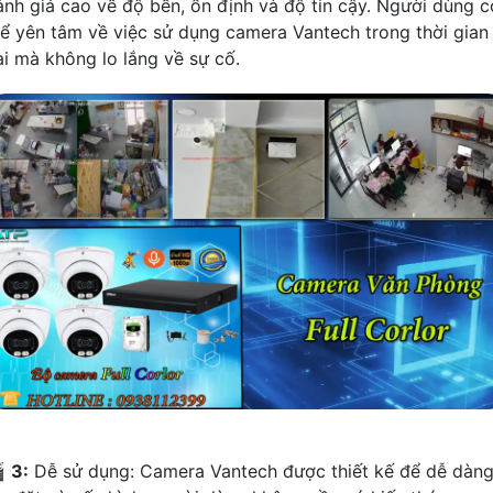
ánh giá cao về độ bền, ổn định và độ tin cậy. Người dùng c
hể yên tâm về việc sử dụng camera Vantech trong thời gian
ài mà không lo lắng về sự cố.

3:
Dễ sử dụng: Camera Vantech được thiết kế để dễ dàn