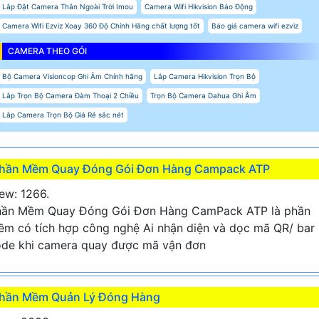
Lắp Đặt Camera Thân Ngoài Trời Imou
Camera Wifi Hikvision Báo Động
Camera Wifi Ezviz Xoay 360 Độ Chính Hãng chất lượng tốt
Báo giá camera wifi ezviz
CAMERA THEO GÓI
Bộ Camera Visioncop Ghi Âm Chính hãng
Lắp Camera Hikvision Trọn Bộ
Lắp Trọn Bộ Camera Đàm Thoại 2 Chiều
Trọn Bộ Camera Dahua Ghi Âm
Lắp Camera Trọn Bộ Giá Rẻ sắc nét
hần Mềm Quay Đóng Gói Đơn Hàng Campack ATP
ew: 1266.
hần Mềm Quay Đóng Gói Đơn Hàng CamPack ATP là phần
m có tích hợp công nghệ Ai nhận diện và dọc mã QR/ bar
de khi camera quay được mã vận đơn
hần Mềm Quản Lý Đóng Hàng