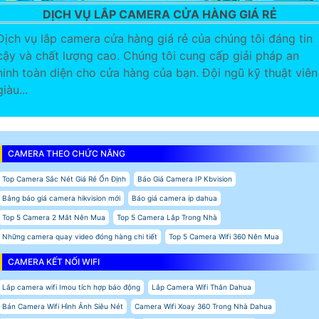
DỊCH VỤ LẮP CAMERA CỬA HÀNG GIÁ RẺ
Dịch vụ lắp camera cửa hàng giá rẻ của chúng tôi đáng tin
cậy và chất lượng cao. Chúng tôi cung cấp giải pháp an
ninh toàn diện cho cửa hàng của bạn. Đội ngũ kỹ thuật viên
giàu...
CAMERA THEO CHỨC NĂNG
Top Camera Sắc Nét Giá Rẻ Ổn Định
Báo Giá Camera IP Kbvision
Bảng báo giá camera hikvision mới
Báo giá camera ip dahua
Top 5 Camera 2 Mắt Nên Mua
Top 5 Camera Lắp Trong Nhà
Những camera quay video đóng hàng chi tiết
Top 5 Camera Wifi 360 Nên Mua
CAMERA KẾT NỐI WIFI
Lắp camera wifi Imou tích hợp báo động
Lắp Camera Wifi Thân Dahua
Bán Camera Wifi Hình Ảnh Siêu Nét
Camera Wifi Xoay 360 Trong Nhà Dahua