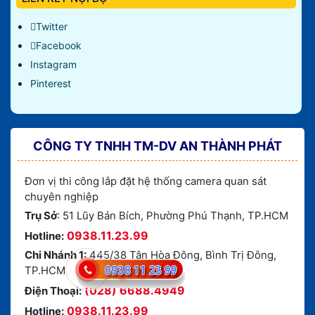
Twitter
Facebook
Instagram
Pinterest
CÔNG TY TNHH TM-DV AN THÀNH PHÁT
Đơn vị thi công lắp đặt hệ thống camera quan sát
chuyên nghiệp
Trụ Sở
: 51 Lũy Bán Bích, Phường Phú Thạnh, TP.HCM
0938.11.23.99
Hotline:
Chi Nhánh 1:
445/38 Tân Hòa Đông, Bình Trị Đông,
TP.HCM
(028) 6688.4949
Điện Thoại:
0938.11.23.99
Hotline: