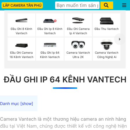
LẮP CAMERA TÂN PHÚ
Đầu Ghi 8 Kênh
Đầu Ghi Ip 8 Kênh
Đầu Ghi Camera
Đầu Thu Vantech
Vantech
Vantech
Ip 4 Vantech
Đầu Ghi Camera
Đầu Ghi Ip 64
Camera Vantech
Camera Vantech
16 Kênh Vantech
Kênh Vantech
Ultra 2K
Công Nghệ Ai
ĐẦU GHI IP 64 KÊNH VANTECH
Camera Vantech là một thương hiệu camera an ninh hàng
đầu tại Việt Nam, chúng được thiết kế với công nghệ hiện