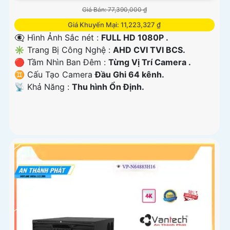
Giá Bán: 77,390,000 ₫
Giá Khuyến Mại: 11,223,327 ₫
👁️‍🗨 Hình Ảnh Sắc nét :
FULL HD 1080P .
✳️ Trang Bị Công Nghệ :
AHD CVI TVI BCS.
🔴 Tầm Nhìn Ban Đêm :
Từng Vị Trí Camera .
♊ Cấu Tạo Camera
Đầu Ghi 64 kênh.
️📡 Khả Năng :
Thu hình Ổn Định.