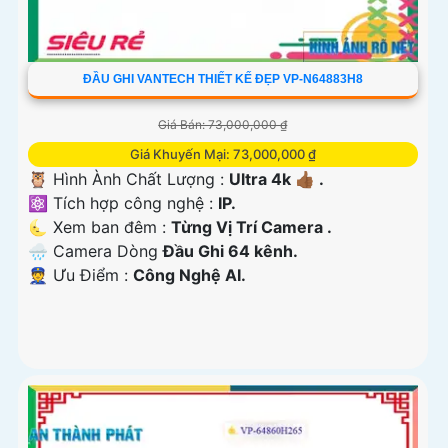
ĐẦU GHI VANTECH THIẾT KẾ ĐẸP VP-N64883H8
Giá Bán: 73,000,000 ₫
Giá Khuyến Mại: 73,000,000 ₫
🦉 Hình Ành Chất Lượng :
Ultra 4k 👍🏾 .
⚛️ Tích hợp công nghệ :
IP.
🌜 Xem ban đêm :
Từng Vị Trí Camera .
🌧️ Camera Dòng
Đầu Ghi 64 kênh.
️👮 Ưu Điểm :
Công Nghệ AI.