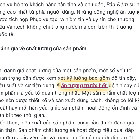
ịch vụ hỗ trợ khách hàng tận tình và chu đáo,
Bảo Đảm
sự h
òng cao nhất từ phía người dùng. Những công nghệ ấn tượn
ược tích hợp Phục vụ tạo ra niềm tin và uy tín cho thương
iệu Vantech không chỉ trong nước mà còn trên thị trường
uốc tế.
ánh giá về chất lượng của sản phẩm
hi đánh giá chất lượng của một sản phẩm, một số yếu tố
uan trọng cần được xem xét kỹ lưỡng bao gồm độ tin cậy,
ệu suất và sự tiện dụng. ®️
ấn tượng trước hết
độ tin cậy c
ản phẩm là yếu tố quan trọng nhất. Một sản phẩm chất lượ
ao nên được thiết kế và sản xuất đúng cách, không có lỗi k
huật hay mối hàn yếu, giúp sản phẩm hoạt động ổn định và
n bỉ theo thời gian.
iếp theo, hiệu suất của sản phẩm cũng cần được đánh giá
ẩn thận. Sản phẩm chất lượng sẽ hoạt động hiệu quả, đáp
ng được các yêu cầu và mong muốn của người dùng một