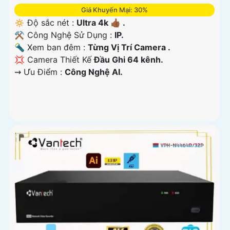
Giá Khuyến Mại: 30%
🔅 Độ sắc nét :
Ultra 4k 👍🏾 .
⚒ Công Nghệ Sử Dụng :
IP.
🔦 Xem ban đêm :
Từng Vị Trí Camera .
💢 Camera Thiết Kế
Đầu Ghi 64 kênh.
️⇝ Ưu Điểm :
Công Nghệ AI.