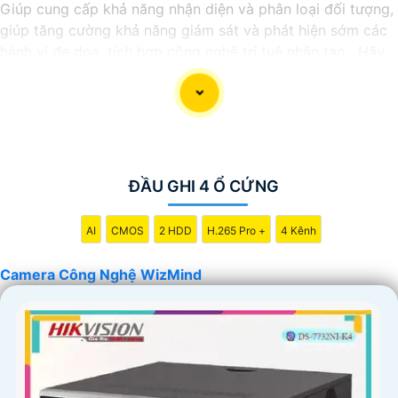
Giúp cung cấp khả năng nhận diện và phân loại đối tượng,
giúp tăng cường khả năng giám sát và phát hiện sớm các
hành vi đe dọa. tích hợp công nghệ trí tuệ nhân tạo. Hãy
chọn ngay camera ngay hôm nay để bảo vệ an ninh cho
không gian của bạn một cách tối ưu và an toàn.
ĐẦU GHI 4 Ổ CỨNG
AI
CMOS
2 HDD
H.265 Pro +
4 Kênh
Camera Công Nghệ WizMind
'