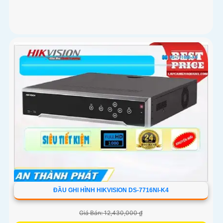
ĐẦU GHI HÌNH HIKVISION DS-7716NI-K4
Giá Bán: 12,430,000 ₫