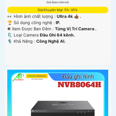
Giá Bán: liên hệ
Giá Khuyến Mại: 5%-35%
👀 Hình ảnh chất lượng :
Ultra 4k 👍🏾 .
🏆 Sử dụng công nghệ :
IP.
❃ Xem Được Ban Đêm :
Từng Vị Trí Camera .
🗜️ Loại Camera
Đầu Ghi 64 kênh.
️🎙 Khả Năng :
Công Nghệ AI.