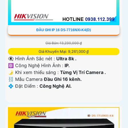
ĐẦU GHI IP 16 DS-7716NXI-K4(D)
Giá Bán: 13,230,000 ₫
Giá Khuyến Mại: 9,261,000 ₫
👁️‍🗨 Hình Ảnh Sắc nét :
Ultra 8k .
⚛️ Công Nghệ Hình Ảnh :
IP.
🌛 Khi xem thiếu sáng :
Từng Vị Trí Camera .
⛓ Mẫu Camera
Đầu Ghi 16 kênh.
️💠 Đặt Điểm :
Công Nghệ AI.