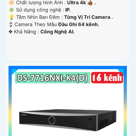
🔆 Chất lượng hình Ảnh :
Ultra 4k 👍🏾 .
✳️ Sử dụng công nghệ :
IP.
💡 Tầm Nhìn Ban Đêm :
Từng Vị Trí Camera .
↕️ Camera Theo Mẫu
Đầu Ghi 64 kênh.
️✤ Khả Năng :
Công Nghệ AI.