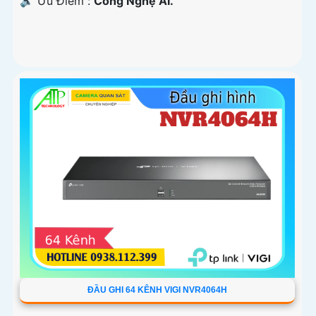
️🔈 Ưu Điểm :
Công Nghệ AI.
ĐẦU GHI 64 KÊNH VIGI NVR4064H