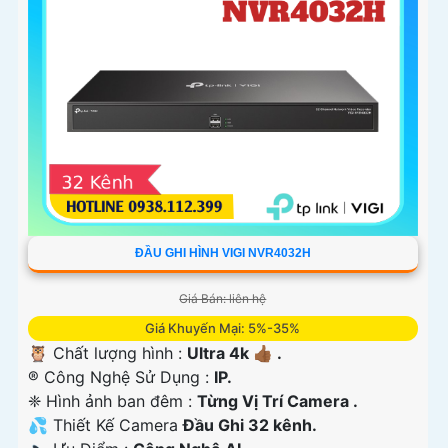
ĐẦU GHI HÌNH VIGI NVR4032H
Giá Bán: liên hệ
Giá Khuyến Mại: 5%-35%
🦉 Chất lượng hình :
Ultra 4k 👍🏾 .
®️ Công Nghệ Sử Dụng :
IP.
❈ Hình ảnh ban đêm :
Từng Vị Trí Camera .
💦 Thiết Kế Camera
Đầu Ghi 32 kênh.