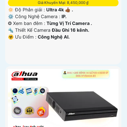
Giá Khuyến Mại: 8,450,000 ₫
🔅 Độ Phân giải :
Ultra 4k 👍🏾 .
⚙ Công Nghệ Camera :
IP.
❂ Xem ban đêm :
Từng Vị Trí Camera .
🔩 Thiết Kế Camera
Đầu Ghi 16 kênh.
️☣️ Ưu Điểm :
Công Nghệ AI.