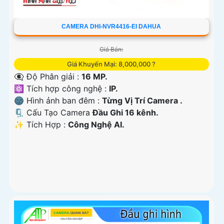
CAMERA DHI-NVR4416-EI DAHUA
Giá Bán:
Giá Khuyến Mại: 8,000,000 ?
👁️‍🗨 Độ Phân giải :
16 MP.
⚛️ Tích hợp công nghệ :
IP.
🌚 Hình ảnh ban đêm :
Từng Vị Trí Camera .
🗜️ Cấu Tạo Camera
Đầu Ghi 16 kênh.
️✨ Tích Hợp :
Công Nghệ AI.