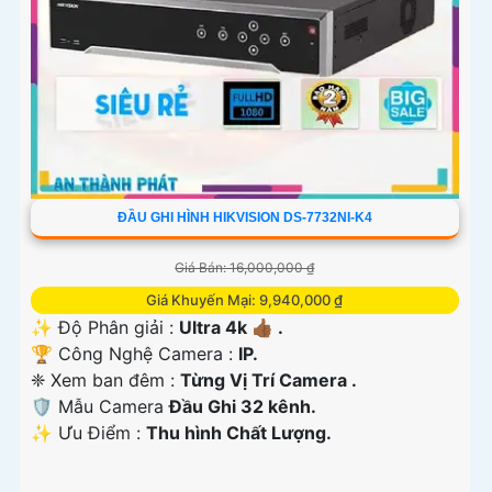
ĐẦU GHI HÌNH HIKVISION DS-7732NI-K4
Giá Bán: 16,000,000 ₫
Giá Khuyến Mại: 9,940,000 ₫
✨ Độ Phân giải :
Ultra 4k 👍🏾 .
🏆 Công Nghệ Camera :
IP.
❈ Xem ban đêm :
Từng Vị Trí Camera .
🛡 Mẫu Camera
Đầu Ghi 32 kênh.
️✨ Ưu Điểm :
Thu hình Chất Lượng.