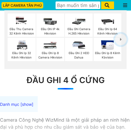
LẮP CAMERA TÂN PHÚ
Đầu Thu Camera
Đầu Ghi IP 4k
Đầu Ghi Camera
Đầu Ghi Ip 64
32 Kênh Hikvision
Hikvision
H.265 Hikvision
Kênh Hikvision
Đầu Ghi Ip 32
Đầu Ghi Ip 8
Đầu Ghi 2 HDD
Đầu Ghi Ip 8 Kênh
Kênh Hikvision
Camera Hikvision
Dahua
Kbvision
ĐẦU GHI 4 Ổ CỨNG
Camera Công Nghệ WizMind là một giải pháp an ninh hiện
đại và phù hợp cho nhu cầu giám sát và bảo vệ của bạn.