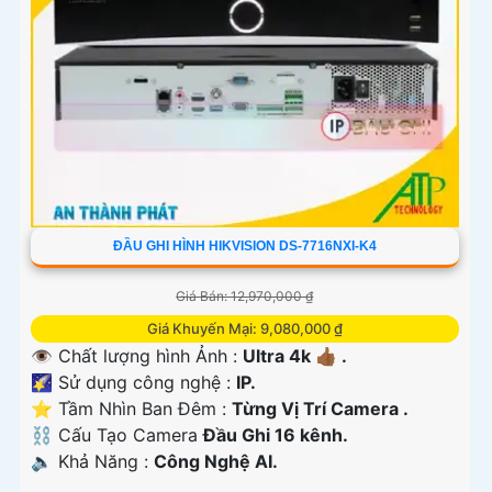
ĐẦU GHI HÌNH HIKVISION DS-7716NXI-K4
Giá Bán: 12,970,000 ₫
Giá Khuyến Mại: 9,080,000 ₫
👁 Chất lượng hình Ảnh :
Ultra 4k 👍🏾 .
🌠 Sử dụng công nghệ :
IP.
⭐ Tầm Nhìn Ban Đêm :
Từng Vị Trí Camera .
⛓ Cấu Tạo Camera
Đầu Ghi 16 kênh.
️🔈 Khả Năng :
Công Nghệ AI.