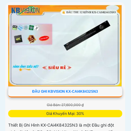
ĐẦU GHI KBVISION KX-CAI4K8432SN3
Giá Bán: 27,600,000 ₫
Giá Khuyến Mại: 30%
Thiết Bị Ghi Hình KX-CAi4K8432SN3 là một Đầu ghi đột