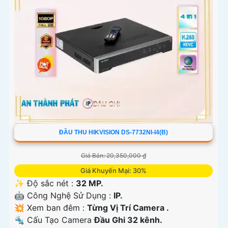
ĐẦU THU HIKVISION DS-7732NI-I4(B)
Giá Bán: 20,350,000 ₫
Giá Khuyến Mại: 30%
✨ Độ sắc nét :
32 MP.
🤖️ Công Nghệ Sử Dụng :
IP.
💥 Xem ban đêm :
Từng Vị Trí Camera .
🔩 Cấu Tạo Camera
Đầu Ghi 32 kênh.