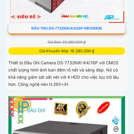
ĐẦU THU DS-7732NXI-K4/16P HIKVISION
Giá Bán: 23,260,000 ₫
Giá Khuyến Mại: 16,285,000 ₫
Thiết bị Đầu Ghi Camera DS-7732NXI-K4/16P với CMOS
chất lượng hình ảnh ban đêm rõ nét và sáng đẹp. Nó có
khả năng giám sát sắt nét với 4 HDD cho việc lưu trữ lâu
hơn. Công nghệ nén H.265+/H