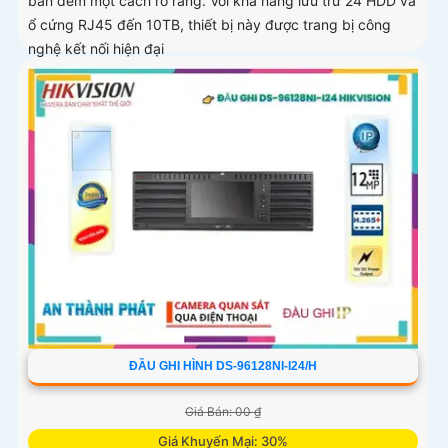
ban đêm một cách rõ ràng. Với khả năng lưu trữ 24 HDD và
ổ cứng RJ45 đến 10TB, thiết bị này được trang bị công
nghệ kết nối hiện đại
ĐẦU GHI HÌNH DS-96128NI-I24/H
Giá Bán: 00 ₫
Giá Khuyến Mại: 30%