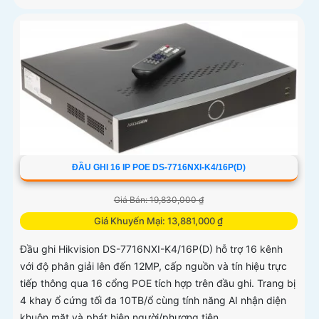
ĐẦU GHI 16 IP POE DS-7716NXI-K4/16P(D)
Giá Bán: 19,830,000 ₫
Giá Khuyến Mại: 13,881,000 ₫
Đầu ghi Hikvision DS-7716NXI-K4/16P(D) hỗ trợ 16 kênh
với độ phân giải lên đến 12MP, cấp nguồn và tín hiệu trực
tiếp thông qua 16 cổng POE tích hợp trên đầu ghi. Trang bị
4 khay ổ cứng tối đa 10TB/ổ cùng tính năng AI nhận diện
khuôn mặt và phát hiện người/phương tiện