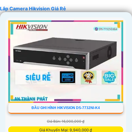
Lắp Camera Hikvision Giá Rẻ
'
ĐẦU GHI HÌNH HIKVISION DS-7732NI-K4
Giá Bán: 16,000,000 ₫
Giá Khuyến Mại: 9,940,000 ₫