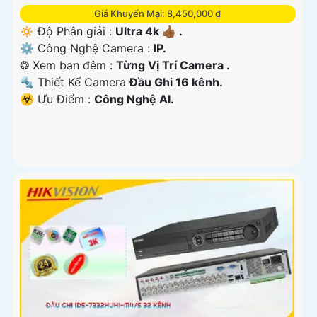
Giá Khuyến Mại: 8,450,000 ₫
🔅 Độ Phân giải :
Ultra 4k 👍🏾 .
⚙ Công Nghệ Camera :
IP.
❂ Xem ban đêm :
Từng Vị Trí Camera .
🔩 Thiết Kế Camera
Đầu Ghi 16 kênh.
️☣️ Ưu Điểm :
Công Nghệ AI.