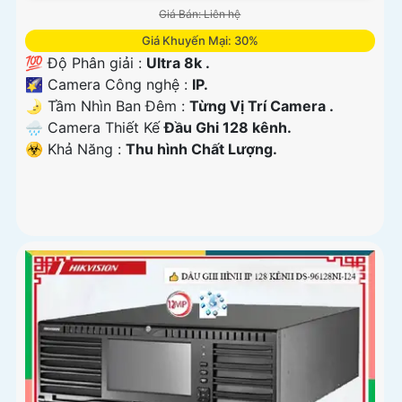
Giá Bán: Liên hệ
Giá Khuyến Mại: 30%
💯 Độ Phân giải :
Ultra 8k .
🌠 Camera Công nghệ :
IP.
🌛 Tầm Nhìn Ban Đêm :
Từng Vị Trí Camera .
🌧️ Camera Thiết Kế
Đầu Ghi 128 kênh.
️☣️ Khả Năng :
Thu hình Chất Lượng.