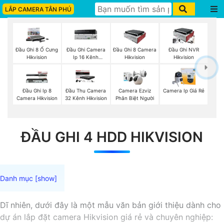
LẮP CAMERA TÂN PHÚ
Đầu Ghi 8 Ổ Cưng
Đầu Ghi Camera
Đầu Ghi 8 Camera
Đầu Ghi NVR
Hikvision
Ip 16 Kênh
Hikvision
Hikvision
Hikvision
Đầu Ghi Ip 8
Đầu Thu Camera
Camera Ezviz
Camera Ip Giá Rẻ
Camera Hikvision
32 Kênh Hikvision
Phân Biệt Người
ĐẦU GHI 4 HDD HIKVISION
Dĩ nhiên, dưới đây là một mẫu văn bản giới thiệu dành cho
dự án lắp đặt camera Hikvision giá rẻ và chuyên nghiệp: