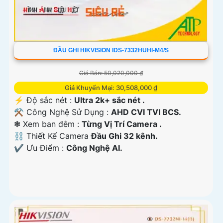
ĐẦU GHI HIKVISION IDS-7332HUHI-M4/S
Giá Bán: 50,020,000 ₫
Giá Khuyến Mại: 30,508,000 ₫
️⚡ Độ sắc nét :
Ultra 2k+ sắc nét .
⚒ Công Nghệ Sử Dụng :
AHD CVI TVI BCS.
❃ Xem ban đêm :
Từng Vị Trí Camera .
⛓ Thiết Kế Camera
Đầu Ghi 32 kênh.
️✔️ Ưu Điểm :
Công Nghệ AI.