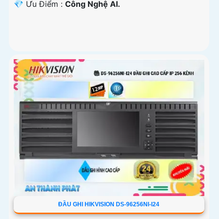
️💎 Ưu Điểm :
Công Nghệ AI.
ĐẦU GHI HIKVISION DS-96256NI-I24