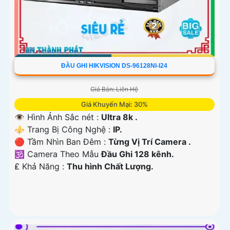
ĐẦU GHI HIKVISION DS-96128NI-I24
Giá Bán: Liên Hệ
Giá Khuyến Mại: 30%
👁 Hình Ảnh Sắc nét :
Ultra 8k .
⚜️ Trang Bị Công Nghệ :
IP.
🔴 Tầm Nhìn Ban Đêm :
Từng Vị Trí Camera .
🕉️ Camera Theo Mẫu
Đầu Ghi 128 kênh.
️₤ Khả Năng :
Thu hình Chất Lượng.