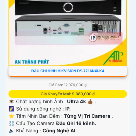
ĐẦU GHI HÌNH HIKVISION DS-7716NXI-K4
Giá Bán: 12,970,000 ₫
Giá Khuyến Mại: 9,080,000 ₫
👁 Chất lượng hình Ảnh :
Ultra 4k 👍🏾 .
🌠 Sử dụng công nghệ :
IP.
⭐ Tầm Nhìn Ban Đêm :
Từng Vị Trí Camera .
⛓ Cấu Tạo Camera
Đầu Ghi 16 kênh.
️🔈 Khả Năng :
Công Nghệ AI.