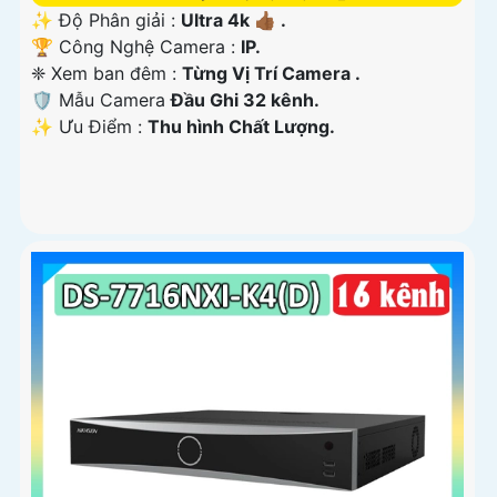
✨ Độ Phân giải :
Ultra 4k 👍🏾 .
🏆 Công Nghệ Camera :
IP.
❈ Xem ban đêm :
Từng Vị Trí Camera .
🛡 Mẫu Camera
Đầu Ghi 32 kênh.
️✨ Ưu Điểm :
Thu hình Chất Lượng.