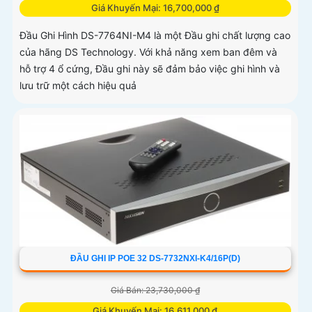
Giá Khuyến Mại: 16,700,000 ₫
Đầu Ghi Hình DS-7764NI-M4 là một Đầu ghi chất lượng cao
của hãng DS Technology. Với khả năng xem ban đêm và
hỗ trợ 4 ổ cứng, Đầu ghi này sẽ đảm bảo việc ghi hình và
lưu trữ một cách hiệu quả
ĐẦU GHI IP POE 32 DS-7732NXI-K4/16P(D)
Giá Bán: 23,730,000 ₫
Giá Khuyến Mại: 16,611,000 ₫