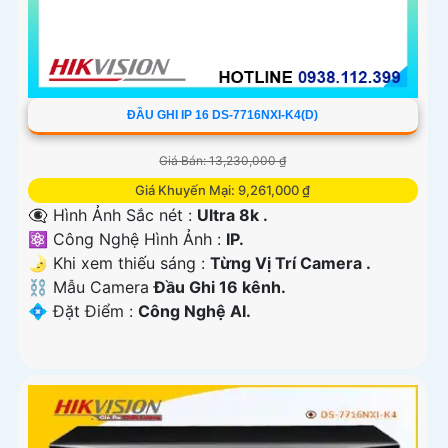
ĐẦU GHI IP 16 DS-7716NXI-K4(D)
Giá Bán: 13,230,000 ₫
Giá Khuyến Mại: 9,261,000 ₫
👁️‍🗨 Hình Ảnh Sắc nét :
Ultra 8k .
⚛️ Công Nghệ Hình Ảnh :
IP.
🌛 Khi xem thiếu sáng :
Từng Vị Trí Camera .
⛓ Mẫu Camera
Đầu Ghi 16 kênh.
️💠 Đặt Điểm :
Công Nghệ AI.