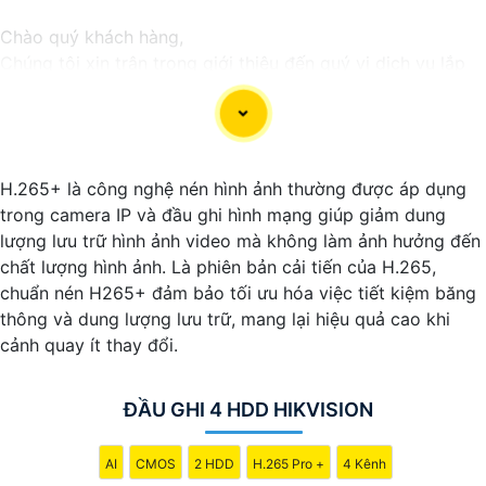
Chào quý khách hàng,
Chúng tôi xin trân trọng giới thiệu đến quý vị dịch vụ lắp
đặt camera Hikvision giá rẻ và chuyên nghiệp cho dự án
của quý vị.
Với kinh nghiệm lâu năm trong lĩnh vực lắp đặt camera an
ninh, đội ngũ kỹ thuật viên của chúng tôi cam kết sẽ mang
H.265+ là công nghệ nén hình ảnh thường được áp dụng
đến cho quý vị những giải pháp an ninh hiệu quả, đáng tin
trong camera IP và đầu ghi hình mạng giúp giảm dung
cậy và tiết kiệm chi phí.
lượng lưu trữ hình ảnh video mà không làm ảnh hưởng đến
Camera của Hikvision được biết đến là một trong những
chất lượng hình ảnh. Là phiên bản cải tiến của H.265,
thương hiệu hàng đầu thế giới về giải pháp an ninh video.
chuẩn nén H265+ đảm bảo tối ưu hóa việc tiết kiệm băng
Với các tính năng và công nghệ tiên tiến, camera Hikvision
thông và dung lượng lưu trữ, mang lại hiệu quả cao khi
không chỉ
chắc chắn
chất lượng hình ảnh sắc nét mà còn
cảnh quay ít thay đổi.
đem đến sự tin cậy và an toàn cho dự án của quý vị.
Nếu quý vị quan tâm đến việc lắp đặt camera Hikvision giá
rẻ và chuyên nghiệp cho dự án của mình, chúng tôi luôn
ĐẦU GHI 4 HDD HIKVISION
sẵn lòng hỗ trợ và tư vấn cho quý vị.
AI
CMOS
2 HDD
H.265 Pro +
4 Kênh