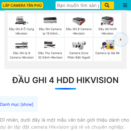
LẮP CAMERA TÂN PHÚ
Đầu Ghi 8 Ổ Cưng
Đầu Ghi Camera
Đầu Ghi 8 Camera
Đầu Ghi NVR
Hikvision
Ip 16 Kênh
Hikvision
Hikvision
Hikvision
Đầu Ghi Ip 8
Đầu Thu Camera
Camera Ezviz
Camera Ip Giá Rẻ
Camera Hikvision
32 Kênh Hikvision
Phân Biệt Người
ĐẦU GHI 4 HDD HIKVISION
Dĩ nhiên, dưới đây là một mẫu văn bản giới thiệu dành cho
dự án lắp đặt camera Hikvision giá rẻ và chuyên nghiệp: