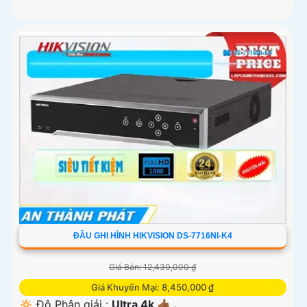
ĐẦU GHI HÌNH HIKVISION DS-7716NI-K4
Giá Bán: 12,430,000 ₫
Giá Khuyến Mại: 8,450,000 ₫
🔅 Độ Phân giải :
Ultra 4k 👍🏾 .