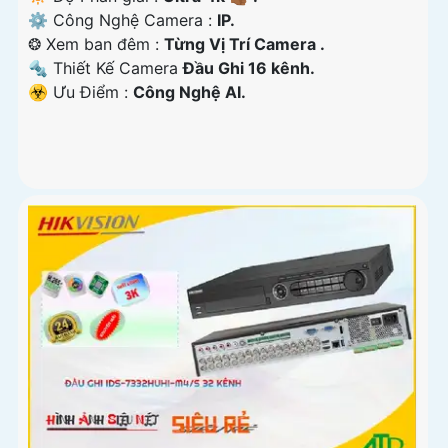
⚙ Công Nghệ Camera :
IP.
❂ Xem ban đêm :
Từng Vị Trí Camera .
🔩 Thiết Kế Camera
Đầu Ghi 16 kênh.
️☣️ Ưu Điểm :
Công Nghệ AI.