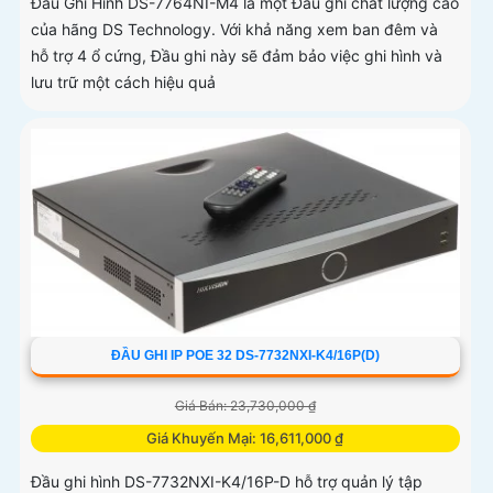
Đầu Ghi Hình DS-7764NI-M4 là một Đầu ghi chất lượng cao
của hãng DS Technology. Với khả năng xem ban đêm và
hỗ trợ 4 ổ cứng, Đầu ghi này sẽ đảm bảo việc ghi hình và
lưu trữ một cách hiệu quả
ĐẦU GHI IP POE 32 DS-7732NXI-K4/16P(D)
Giá Bán: 23,730,000 ₫
Giá Khuyến Mại: 16,611,000 ₫
Đầu ghi hình DS-7732NXI-K4/16P-D hỗ trợ quản lý tập