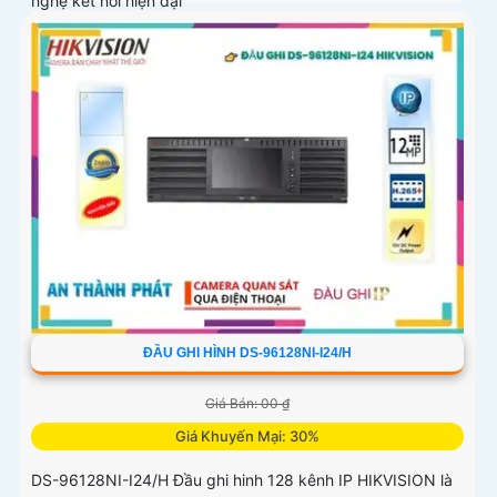
nghệ kết nối hiện đại
ĐẦU GHI HÌNH DS-96128NI-I24/H
Giá Bán: 00 ₫
Giá Khuyến Mại: 30%
DS-96128NI-I24/H Đầu ghi hinh 128 kênh IP HIKVISION là