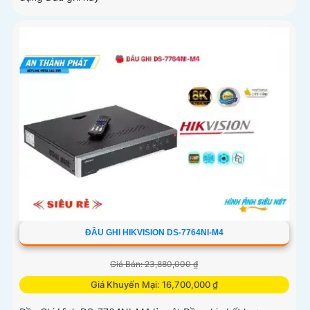
ĐẦU GHI HIKVISION DS-7764NI-M4
Giá Bán: 23,880,000 ₫
Giá Khuyến Mại: 16,700,000 ₫