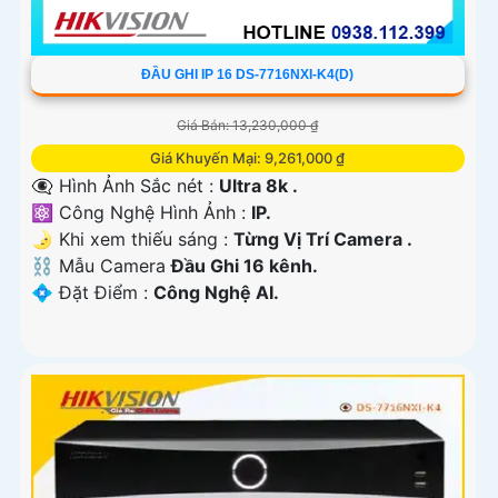
ĐẦU GHI IP 16 DS-7716NXI-K4(D)
Giá Bán: 13,230,000 ₫
Giá Khuyến Mại: 9,261,000 ₫
👁️‍🗨 Hình Ảnh Sắc nét :
Ultra 8k .
⚛️ Công Nghệ Hình Ảnh :
IP.
🌛 Khi xem thiếu sáng :
Từng Vị Trí Camera .
⛓ Mẫu Camera
Đầu Ghi 16 kênh.
️💠 Đặt Điểm :
Công Nghệ AI.