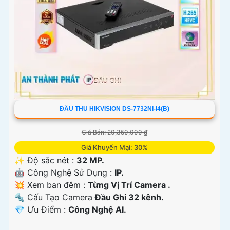
ĐẦU THU HIKVISION DS-7732NI-I4(B)
Giá Bán: 20,350,000 ₫
Giá Khuyến Mại: 30%
✨ Độ sắc nét :
32 MP.
🤖️ Công Nghệ Sử Dụng :
IP.
💥 Xem ban đêm :
Từng Vị Trí Camera .
🔩 Cấu Tạo Camera
Đầu Ghi 32 kênh.
️💎 Ưu Điểm :
Công Nghệ AI.