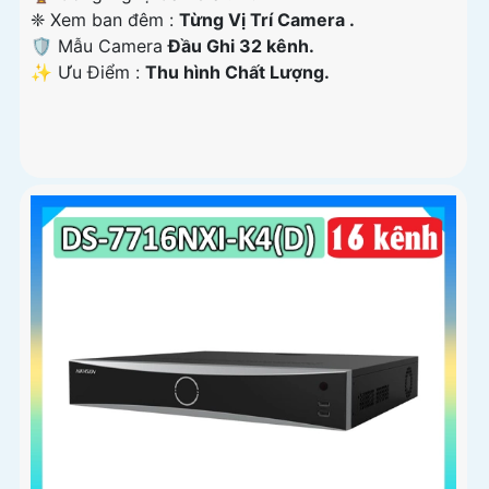
❈ Xem ban đêm :
Từng Vị Trí Camera .
🛡 Mẫu Camera
Đầu Ghi 32 kênh.
️✨ Ưu Điểm :
Thu hình Chất Lượng.