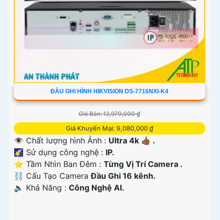
ĐẦU GHI HÌNH HIKVISION DS-7716NXI-K4
Giá Bán: 12,970,000 ₫
Giá Khuyến Mại: 9,080,000 ₫
👁 Chất lượng hình Ảnh :
Ultra 4k 👍🏾 .
🌠 Sử dụng công nghệ :
IP.
⭐ Tầm Nhìn Ban Đêm :
Từng Vị Trí Camera .
⛓ Cấu Tạo Camera
Đầu Ghi 16 kênh.
️🔈 Khả Năng :
Công Nghệ AI.