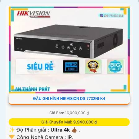
ĐẦU GHI HÌNH HIKVISION DS-7732NI-K4
'
Giá Bán: 16,000,000 ₫
Giá Khuyến Mại: 9,940,000 ₫
✨ Độ Phân giải :
Ultra 4k 👍🏾 .
🏆 Công Nghệ Camera :
IP.