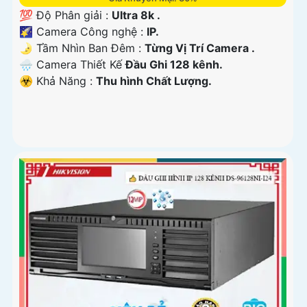
💯 Độ Phân giải :
Ultra 8k .
🌠 Camera Công nghệ :
IP.
🌛 Tầm Nhìn Ban Đêm :
Từng Vị Trí Camera .
🌧️ Camera Thiết Kế
Đầu Ghi 128 kênh.
️☣️ Khả Năng :
Thu hình Chất Lượng.