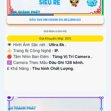
ĐẦU GHI HIKVISION DS-96128NI-I24
Giá Bán: Liên Hệ
Giá Khuyến Mại: 30%
👁 Hình Ảnh Sắc nét :
Ultra 8k .
⚜️ Trang Bị Công Nghệ :
IP.
🔴 Tầm Nhìn Ban Đêm :
Từng Vị Trí Camera .
🕉️ Camera Theo Mẫu
Đầu Ghi 128 kênh.
️₤ Khả Năng :
Thu hình Chất Lượng.