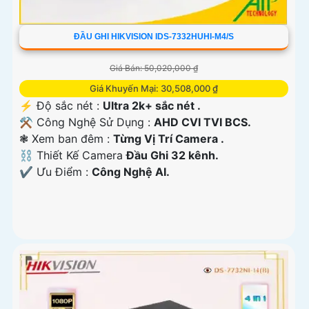
ĐẦU GHI HIKVISION IDS-7332HUHI-M4/S
Giá Bán: 50,020,000 ₫
Giá Khuyến Mại: 30,508,000 ₫
️⚡ Độ sắc nét :
Ultra 2k+ sắc nét .
⚒ Công Nghệ Sử Dụng :
AHD CVI TVI BCS.
❃ Xem ban đêm :
Từng Vị Trí Camera .
⛓ Thiết Kế Camera
Đầu Ghi 32 kênh.
️✔️ Ưu Điểm :
Công Nghệ AI.