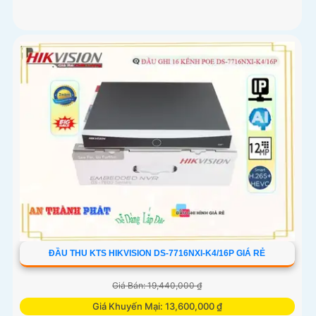
ĐẦU THU KTS HIKVISION DS-7716NXI-K4/16P GIÁ RẺ
Giá Bán: 19,440,000 ₫
Giá Khuyến Mại: 13,600,000 ₫