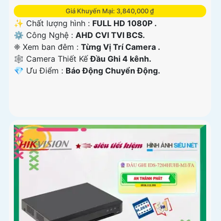
Giá Khuyến Mại: 3,840,000 ₫
✨ Chất lượng hình :
FULL HD 1080P .
⚙ Công Nghệ :
AHD CVI TVI BCS.
❈ Xem ban đêm :
Từng Vị Trí Camera .
🕸️ Camera Thiết Kế
Đầu Ghi 4 kênh.
️💎 Ưu Điểm :
Báo Động Chuyển Động.