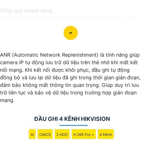
Chào quý khách hàng,
Chúng tôi xin trân trọng giới thiệu đến quý vị dịch vụ lắp
đặt camera Hikvision giá rẻ và chuyên nghiệp cho dự án
của quý vị.
Với kinh nghiệm lâu năm trong lĩnh vực lắp đặt camera an
ninh, đội ngũ kỹ thuật viên của chúng tôi cam kết sẽ mang
ANR (Automatic Network Replenishment) là tính năng giúp
đến cho quý vị những giải pháp an ninh hiệu quả, đáng tin
camera IP tự động lưu trữ dữ liệu trên thẻ nhớ khi mất kết
cậy và tiết kiệm chi phí.
nối mạng. Khi kết nối được khôi phục, đầu ghi tự động
Camera của Hikvision được biết đến là một trong những
đồng bộ và lưu lại dữ liệu đã ghi trong thời gian gián đoạn,
thương hiệu hàng đầu thế giới về giải pháp an ninh video.
đảm bảo không mất thông tin quan trọng. Giúp duy trì lưu
Với các tính năng và công nghệ tiên tiến, camera Hikvision
trữ liên tục và bảo vệ dữ liệu trong trường hợp gián đoạn
không chỉ
chắc chắn
chất lượng hình ảnh sắc nét mà còn
mạng.
đem đến sự tin cậy và an toàn cho dự án của quý vị.
Nếu quý vị quan tâm đến việc lắp đặt camera Hikvision giá
rẻ và chuyên nghiệp cho dự án của mình, chúng tôi luôn
ĐẦU GHI 4 KÊNH HIKVISION
sẵn lòng hỗ trợ và tư vấn cho quý vị.
AI
CMOS
2 HDD
H.265 Pro +
4 Kênh