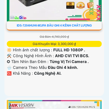
IDS-7204HUHI-M1/FA ĐẦU GHI 4 KÊNH CHẤT LƯỢNG
Giá Bán: 4,740,000 ₫
Giá Khuyến Mại: 3,300,000 ₫
🔆 Hình ảnh chất lượng :
FULL HD 1080P .
⚒ Công Nghệ Hình Ảnh :
AHD CVI TVI BCS.
✪ Tầm Nhìn Ban Đêm :
Từng Vị Trí Camera .
🌧️ Camera Theo Mẫu
Đầu Ghi 4 kênh.
️🆑 Khả Năng :
Công Nghệ AI.