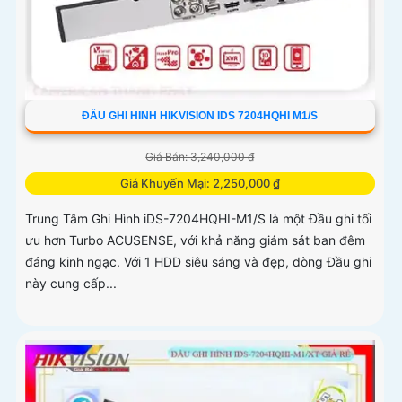
ĐẦU GHI HINH HIKVISION IDS 7204HQHI M1/S
Giá Bán: 3,240,000 ₫
Giá Khuyến Mại: 2,250,000 ₫
Trung Tâm Ghi Hình iDS-7204HQHI-M1/S là một Đầu ghi tối
ưu hơn Turbo ACUSENSE, với khả năng giám sát ban đêm
đáng kinh ngạc. Với 1 HDD siêu sáng và đẹp, dòng Đầu ghi
này cung cấp...