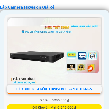
Lắp Camera Hikvision Giá Rẻ
'
ĐẦU GHI HÌNH 4 KÊNH HIKVISION IDS-7204HTHI-M2/S
Giá Bán: 9,350,000 ₫
Giá Khuyến Mại: 6,545,000 ₫