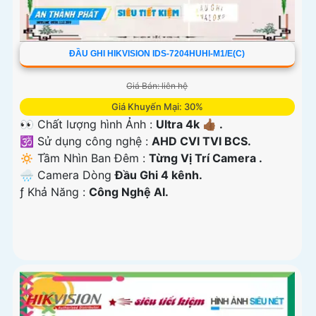
ĐẦU GHI HIKVISION IDS-7204HUHI-M1/E(C)
Giá Bán: liên hệ
Giá Khuyến Mại: 30%
👀 Chất lượng hình Ảnh :
Ultra 4k 👍🏾 .
🕉️ Sử dụng công nghệ :
AHD CVI TVI BCS.
🔅 Tầm Nhìn Ban Đêm :
Từng Vị Trí Camera .
🌧️ Camera Dòng
Đầu Ghi 4 kênh.
️ƒ Khả Năng :
Công Nghệ AI.