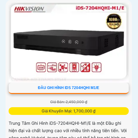
ĐẦU GHI HÌNH IDS 7204HQHI M1/E
Giá Bán: 2,450,000 ₫
Giá Khuyến Mại: 1,700,000 ₫
Trung Tâm Ghi Hình iDS-7204HQHI-M1/E là một Đầu ghi
hiện đại và chất lượng cao với nhiều tính năng tiên tiến. Với
công nghệ Hybrid, trung tâm này có thể hỗ trợ ghi hình an