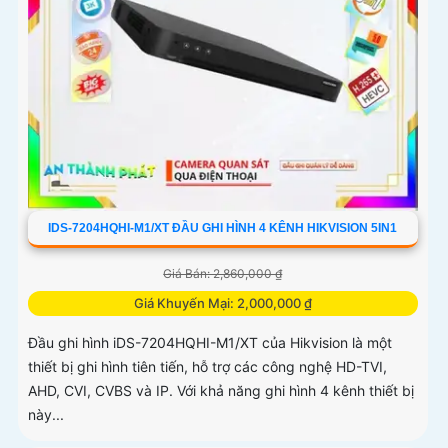
IDS-7204HQHI-M1/XT ĐẦU GHI HÌNH 4 KÊNH HIKVISION 5IN1
Giá Bán: 2,860,000 ₫
Giá Khuyến Mại: 2,000,000 ₫
Đầu ghi hình iDS-7204HQHI-M1/XT của Hikvision là một
thiết bị ghi hình tiên tiến, hỗ trợ các công nghệ HD-TVI,
AHD, CVI, CVBS và IP. Với khả năng ghi hình 4 kênh thiết bị
này...