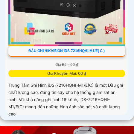
ĐẦU GHI HIKVISION IDS-7216HQHI-M1/E( C )
Giá Bán: 00 ₫
Giá Khuyến Mại: 00 ₫
Trung Tâm Ghi Hình iDS-7216HQHI-M1/E(C) là một Đầu ghi
chất lượng cao, đáng tin cậy cho hệ thống giám sát an
ninh. Với khả năng ghi hình 16 kênh, iDS-7216HQHI-
M1/E(C) mang đến những hình ảnh sắc nét và chất lượng
cao