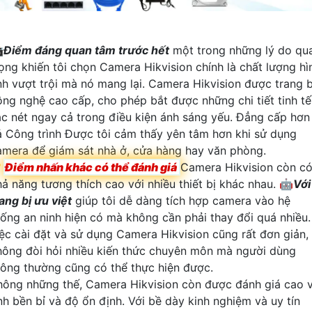

Điểm đáng quan tâm trước hết
một trong những lý do qu
rọng khiến tôi chọn Camera Hikvision chính là chất lượng hì
nh vượt trội mà nó mang lại. Camera Hikvision được trang b
ông nghệ cao cấp, cho phép bắt được những chi tiết tinh tế
ắc nét ngay cả trong điều kiện ánh sáng yếu. Đẳng cấp hơn
ả Công trình Được tôi cảm thấy yên tâm hơn khi sử dụng
amera để giám sát nhà ở, cửa hàng hay văn phòng.

Điểm nhấn khác có thể đánh giá
Camera Hikvision còn c
hả năng tương thích cao với nhiều thiết bị khác nhau. 🤖️
Với
ang bị ưu việt
giúp tôi dễ dàng tích hợp camera vào hệ
hống an ninh hiện có mà không cần phải thay đổi quá nhiều.
iệc cài đặt và sử dụng Camera Hikvision cũng rất đơn giản,
hông đòi hỏi nhiều kiến thức chuyên môn mà người dùng
hông thường cũng có thể thực hiện được.
hông những thế, Camera Hikvision còn được đánh giá cao 
ính bền bỉ và độ ổn định. Với bề dày kinh nghiệm và uy tín