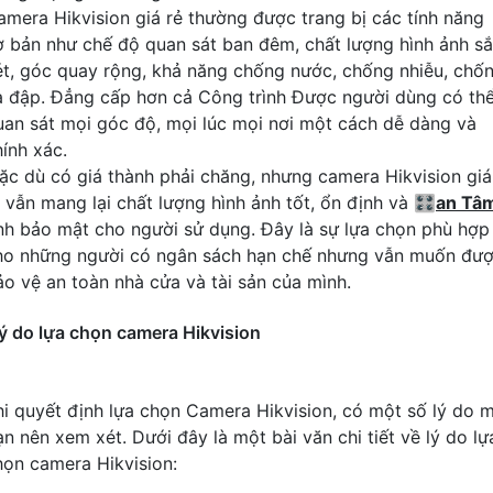
amera Hikvision giá rẻ thường được trang bị các tính năng
ơ bản như chế độ quan sát ban đêm, chất lượng hình ảnh s
ét, góc quay rộng, khả năng chống nước, chống nhiễu, chố
a đập. Đẳng cấp hơn cả Công trình Được người dùng có th
uan sát mọi góc độ, mọi lúc mọi nơi một cách dễ dàng và
hính xác.
ặc dù có giá thành phải chăng, nhưng camera Hikvision giá
ẻ vẫn mang lại chất lượng hình ảnh tốt, ổn định và 🎛
an Tâ
ính bảo mật cho người sử dụng. Đây là sự lựa chọn phù hợp
ho những người có ngân sách hạn chế nhưng vẫn muốn đư
ảo vệ an toàn nhà cửa và tài sản của mình.
ý do lựa chọn camera Hikvision
hi quyết định lựa chọn Camera Hikvision, có một số lý do 
ạn nên xem xét. Dưới đây là một bài văn chi tiết về lý do lự
họn camera Hikvision: