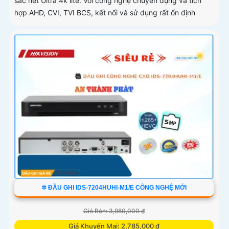
sắc nét Ultra 4k lite. Với công nghệ chuyên dụng và tích
hợp AHD, CVI, TVI BCS, kết nối và sử dụng rất ổn định
✲ ĐẦU GHI IDS-7204HUHI-M1/E CÔNG NGHỆ MỚI
Giá Bán: 3,980,000 ₫
Giá Khuyến Mại: 2,785,000 ₫