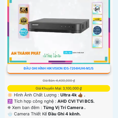
ĐẦU GHI HÌNH HIKVISION IDS-7204HUHI-M1/S
Giá Bán: 4,430,000 ₫
Giá Khuyến Mại: 3,100,000 ₫
🔅 Hình Ành Chất Lượng :
Ultra 4k 👍🏾 .
🕉️ Tích hợp công nghệ :
AHD CVI TVI BCS.
❈ Xem ban đêm :
Từng Vị Trí Camera .
🌧️ Camera Thiết Kế
Đầu Ghi 4 kênh.