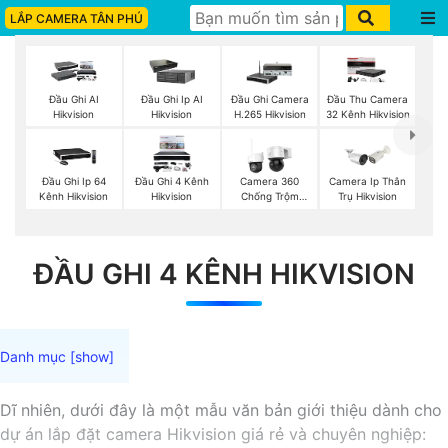
LẮP CAMERA TÂN PHÚ
Đầu Ghi AI
Đầu Ghi Ip AI
Đầu Ghi Camera
Đầu Thu Camera
Hikvision
Hikvision
H.265 Hikvision
32 Kênh Hikvision
Đầu Ghi Ip 64
Đầu Ghi 4 Kênh
Camera 360
Camera Ip Thân
Kênh Hikvision
Hikvision
Chống Trộm
Trụ Hikvision
Hikvision
ĐẦU GHI 4 KÊNH HIKVISION
Dĩ nhiên, dưới đây là một mẫu văn bản giới thiệu dành cho
dự án lắp đặt camera Hikvision giá rẻ và chuyên nghiệp: