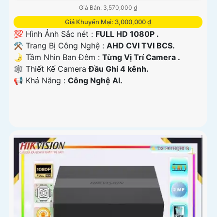
Giá Bán: 3,570,000 ₫
Giá Khuyến Mại: 3,000,000 ₫
💯 Hình Ảnh Sắc nét :
FULL HD 1080P .
⚒ Trang Bị Công Nghệ :
AHD CVI TVI BCS.
🌛 Tầm Nhìn Ban Đêm :
Từng Vị Trí Camera .
🕸️ Thiết Kế Camera
Đầu Ghi 4 kênh.
️📢 Khả Năng :
Công Nghệ AI.