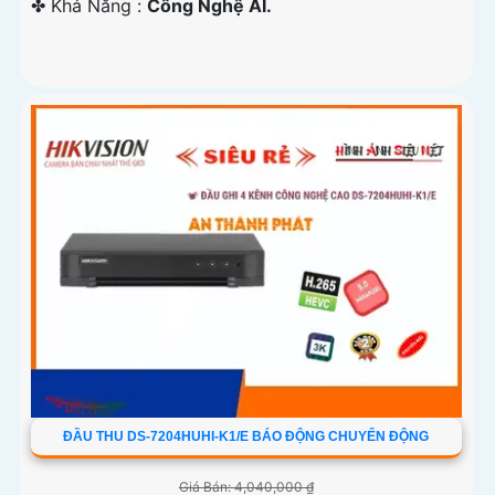
️✤ Khả Năng :
Công Nghệ AI.
ĐẦU THU DS-7204HUHI-K1/E BÁO ĐỘNG CHUYỂN ĐỘNG
Giá Bán: 4,040,000 ₫