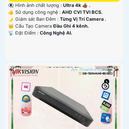
👁️‍🗨 Hình ảnh chất lượng :
Ultra 4k 👍🏾 .
👍 Sử dụng công nghệ :
AHD CVI TVI BCS.
🌛 Giám sát Ban Đêm :
Từng Vị Trí Camera .
👑 Cấu Tạo Camera
Đầu Ghi 4 kênh.
️📡 Đặt Điểm :
Công Nghệ AI.