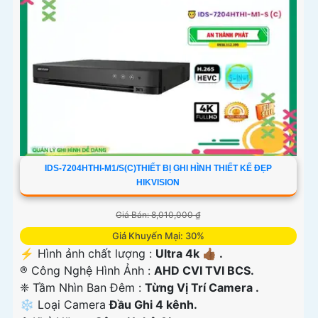
IDS-7204HTHI-M1/S(C)THIẾT BỊ GHI HÌNH THIẾT KẾ ĐẸP
HIKVISION
Giá Bán: 8,010,000 ₫
Giá Khuyến Mại: 30%
️⚡ Hình ảnh chất lượng :
Ultra 4k 👍🏾 .
®️ Công Nghệ Hình Ảnh :
AHD CVI TVI BCS.
❈ Tầm Nhìn Ban Đêm :
Từng Vị Trí Camera .
❄ Loại Camera
Đầu Ghi 4 kênh.