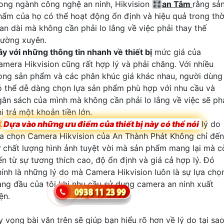
rong ngành công nghệ an ninh, Hikvision 🎛
an Tâm
rằng sả
hẩm của họ có thể hoạt động ổn định và hiệu quả trong thờ
ian dài mà không cần phải lo lắng về việc phải thay thế
hường xuyên.
ây với những thông tin nhanh về thiết bị
mức giá của
amera Hikvision cũng rất hợp lý và phải chăng. Với nhiều
òng sản phẩm và các phân khúc giá khác nhau, người dùng
ó thể dễ dàng chọn lựa sản phẩm phù hợp với nhu cầu và
gân sách của mình mà không cần phải lo lắng về việc sẽ ph
i trả một khoản tiền lớn.

Dựa vào những ưu điểm của thiết bị này có thể nói
lý do
ựa chọn Camera Hikvision của An Thành Phát Không chỉ đến
ừ chất lượng hình ảnh tuyệt vời mà sản phẩm mang lại mà c
ến từ sự tương thích cao, độ ổn định và giá cả hợp lý. Đó
hính là những lý do mà Camera Hikvision luôn là sự lựa chọ
àng đầu của tôi khi nhu cầu sử dụng camera an ninh xuất
ện.
y vọng bài văn trên sẽ giúp bạn hiểu rõ hơn về lý do tại sa