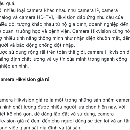
iệu quả.
ới nhiều loại camera khác nhau như camera IP, camera
nalog và camera HD-TVI, Hikvision đáp ứng nhu cầu của
hiều đối tượng khác nhau từ hộ gia đình, doanh nghiệp đến
ơ quan, trường học và bệnh viện. Camera Hikvision cũng hỗ
rợ nhiều tính năng thông minh như nhận diện khuôn mặt, đế
gười và báo động chống đột nhập.
ược sử dụng rộng rãi trên toàn thế giới, camera Hikvision đ
hẳng định chất lượng và uy tín của mình trong ngành công
ghiệp an ninh.
amera Hikvision giá rẻ
amera Hikvision giá rẻ là một trong những sản phẩm camer
n ninh chất lượng được nhiều người lựa chọn hiện nay. Với
hiết kế nhỏ gọn, dễ dàng lắp đặt và sử dụng, camera
ikvision giá rẻ đem đến cho người dùng sự tiện lợi và an t
ong việc giám sát gia đình và tài sản.