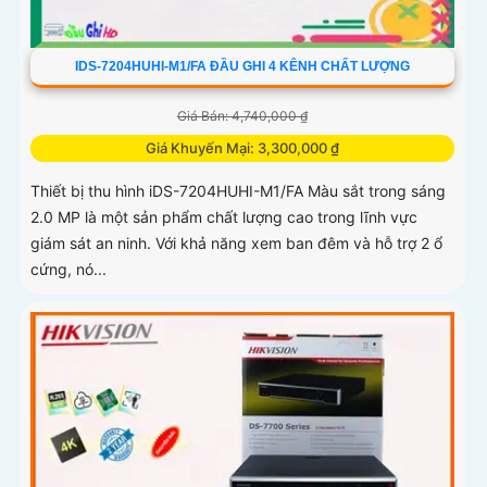
IDS-7204HUHI-M1/FA ĐẦU GHI 4 KÊNH CHẤT LƯỢNG
Giá Bán: 4,740,000 ₫
Giá Khuyến Mại: 3,300,000 ₫
Thiết bị thu hình iDS-7204HUHI-M1/FA Màu sắt trong sáng
2.0 MP là một sản phẩm chất lượng cao trong lĩnh vực
giám sát an ninh. Với khả năng xem ban đêm và hỗ trợ 2 ổ
cứng, nó...