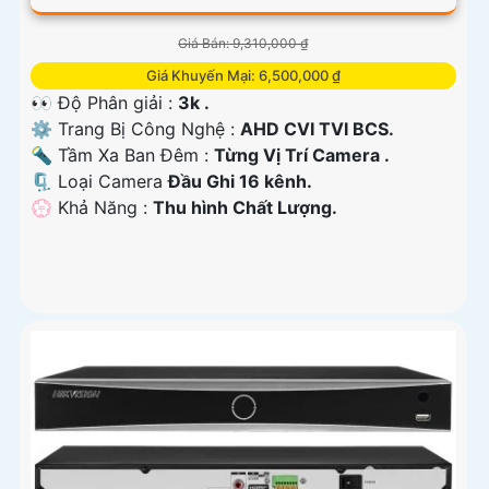
Giá Bán: 9,310,000 ₫
Giá Khuyến Mại: 6,500,000 ₫
👀 Độ Phân giải :
3k .
⚙ Trang Bị Công Nghệ :
AHD CVI TVI BCS.
🔦 Tầm Xa Ban Đêm :
Từng Vị Trí Camera .
🗜️ Loại Camera
Đầu Ghi 16 kênh.
️💮 Khả Năng :
Thu hình Chất Lượng.