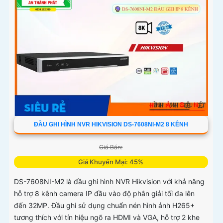
hợp 2 ổ cứng...
ĐẦU GHI HÌNH NVR HIKVISION DS-7608NI-M2 8 KÊNH
Giá Bán:
Giá Khuyến Mại: 45%
DS-7608NI-M2 là đầu ghi hình NVR Hikvision với khả năng
hỗ trợ 8 kênh camera IP đầu vào độ phân giải tối đa lên
đến 32MP. Đầu ghi sử dụng chuẩn nén hình ảnh H265+
tương thích với tín hiệu ngõ ra HDMI và VGA, hỗ trợ 2 khe