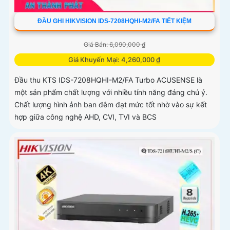
ĐẦU GHI HIKVISION IDS-7208HQHI-M2/FA TIẾT KIỆM
Giá Bán: 6,090,000 ₫
Giá Khuyến Mại: 4,260,000 ₫
Đầu thu KTS IDS-7208HQHI-M2/FA Turbo ACUSENSE là
một sản phẩm chất lượng với nhiều tính năng đáng chú ý.
Chất lượng hình ảnh ban đêm đạt mức tốt nhờ vào sự kết
hợp giữa công nghệ AHD, CVI, TVI và BCS