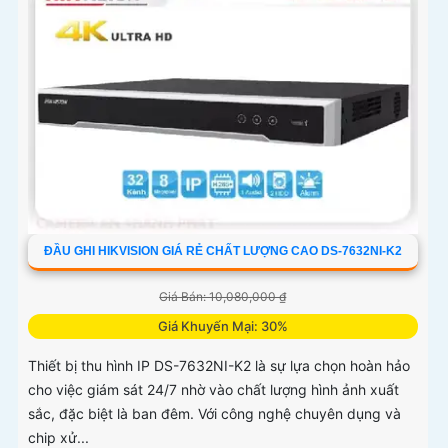
ĐẦU GHI HIKVISION GIÁ RẺ CHẤT LƯỢNG CAO DS-7632NI-K2
Giá Bán: 10,080,000 ₫
Giá Khuyến Mại: 30%
Thiết bị thu hình IP DS-7632NI-K2 là sự lựa chọn hoàn hảo
cho việc giám sát 24/7 nhờ vào chất lượng hình ảnh xuất
sắc, đặc biệt là ban đêm. Với công nghệ chuyên dụng và
chip xử...