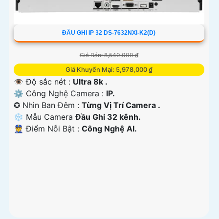
ĐẦU GHI IP 32 DS-7632NXI-K2(D)
Giá Bán: 8,540,000 ₫
Giá Khuyến Mại: 5,978,000 ₫
👁 Độ sắc nét :
Ultra 8k .
⚙ Công Nghệ Camera :
IP.
✪ Nhìn Ban Đêm :
Từng Vị Trí Camera .
❄ Mẫu Camera
Đầu Ghi 32 kênh.
️👮 Điểm Nỗi Bật :
Công Nghệ AI.