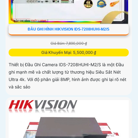
ĐẦU GHI HÌNH HIKVISION IDS-7208HUHI-M2/S
Giá Bán: 7,890,000 ₫
Giá Khuyến Mại: 5,500,000 ₫
Thiết bị Đầu Ghi Camera IDS-7208HUHI-M2/S là một Đầu
ghi mạnh mẽ và chất lượng từ thương hiệu Siêu Sắt Nét
Ultra 4k. Với độ phân giải 8MP, hình ảnh được ghi lại rõ nét
và sắc sảo