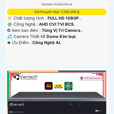
Giá Bán: 7,200,000 ₫
Giá Khuyến Mại: 7,200,000 ₫
🔅 Chất lượng hình :
FULL HD 1080P .
⚙ Công Nghệ :
AHD CVI TVI BCS.
❂ Xem ban đêm :
Từng Vị Trí Camera .
💦 Camera Thiết Kế
Dome Kim loại.
️♚ Ưu Điểm :
Công Nghệ AI.