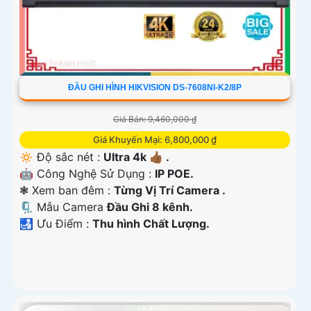
ĐẦU GHI HÌNH HIKVISION DS-7608NI-K2/8P
Giá Bán: 9,460,000 ₫
Giá Khuyến Mại: 6,800,000 ₫
🔅 Độ sắc nét :
Ultra 4k 👍🏾 .
🤖️ Công Nghệ Sử Dụng :
IP POE.
❃ Xem ban đêm :
Từng Vị Trí Camera .
🗜️ Mẫu Camera
Đầu Ghi 8 kênh.
️🛃 Ưu Điểm :
Thu hình Chất Lượng.