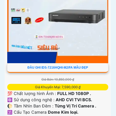
ĐẦU GHI IDS-7216HQHI-M2/FA MẪU ĐẸP
Giá Bán: 10,850,000 ₫
Giá Khuyến Mại: 7,590,000 ₫
💯 Chất lượng hình Ảnh :
FULL HD 1080P .
⚛️ Sử dụng công nghệ :
AHD CVI TVI BCS.
🌔 Tầm Nhìn Ban Đêm :
Từng Vị Trí Camera .
🕉️ Cấu Tạo Camera
Dome Kim loại.