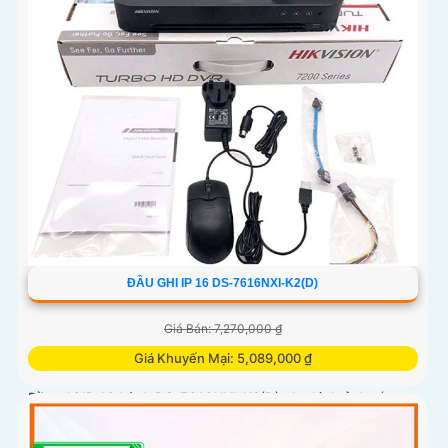
ĐẦU GHI IP 16 DS-7616NXI-K2(D)
Giá Bán: 7,270,000 ₫
Giá Khuyến Mại: 5,089,000 ₫
Đầu ghi IP 16 kênh DS-7616NXI-K2(D) cho hình ảnh sắc
nét tới 12MP, băng thông 160Mbps. Hỗ trợ chuẩn nén
H.265+, xuất hình HDMI 4K và VGA Full HD. Thiết bị tích