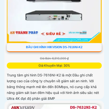
ĐẦU GHI HÌNH HIKVISION DS-7616NI-K2
Giá Bán: 6,510,000 ₫
Giá Khuyến Mại: 30%
Trung tâm ghi hình DS-7616NI-K2 là một Đầu ghi chất
lượng cao của công ty chuyên về giám sát an ninh. Với
băng thông mạnh mẽ lên đến 80Mbps, nó cung cấp khả
năng giám sát ban đêm hiệu quả với hình ảnh siêu sắc nét
Ultra 4K đạt độ phân giải 8MP