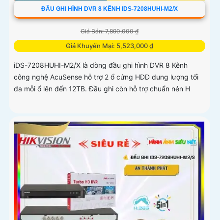
ĐẦU GHI HÌNH DVR 8 KÊNH IDS-7208HUHI-M2/X
Giá Bán: 7,890,000 ₫
Giá Khuyến Mại: 5,523,000 ₫
iDS-7208HUHI-M2/X là dòng đầu ghi hình DVR 8 Kênh
công nghệ AcuSense hỗ trợ 2 ổ cứng HDD dung lượng tối
đa mỗi ổ lên đến 12TB. Đầu ghi còn hỗ trợ chuẩn nén H