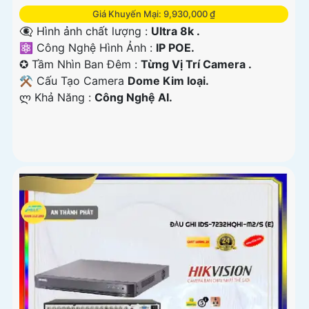
Giá Khuyến Mại: 9,930,000 ₫
👁️‍🗨 Hình ảnh chất lượng :
Ultra 8k .
⚛️ Công Nghệ Hình Ảnh :
IP POE.
✪ Tầm Nhìn Ban Đêm :
Từng Vị Trí Camera .
⚒ Cấu Tạo Camera
Dome Kim loại.
️ლ Khả Năng :
Công Nghệ AI.