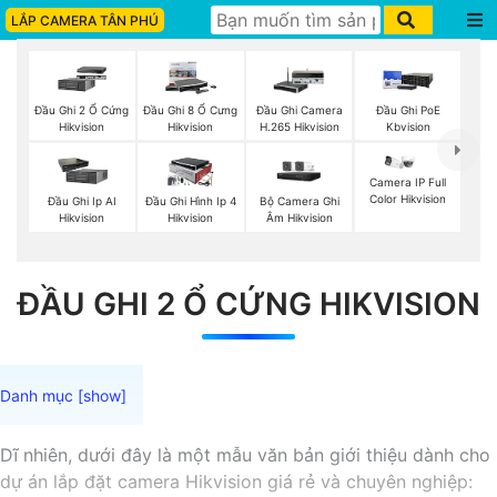
LẮP CAMERA TÂN PHÚ
Đầu Ghi 2 Ổ Cứng
Đầu Ghi 8 Ổ Cưng
Đầu Ghi Camera
Đầu Ghi PoE
Hikvision
Hikvision
H.265 Hikvision
Kbvision
Camera IP Full
Color Hikvision
Bộ Camera Ghi
Đầu Ghi Ip AI
Đầu Ghi Hình Ip 4
Âm Hikvision
Hikvision
Hikvision
ĐẦU GHI 2 Ổ CỨNG HIKVISION
Dĩ nhiên, dưới đây là một mẫu văn bản giới thiệu dành cho
dự án lắp đặt camera Hikvision giá rẻ và chuyên nghiệp: