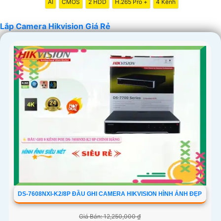
AI
CMOS
2 HDD
H.265 Pro +
4 Kênh
Lắp Camera Hikvision Giá Rẻ
'
DS-7608NXI-K2/8P ĐẦU GHI CAMERA HIKVISION HÌNH ẢNH ĐẸP
Giá Bán: 12,250,000 ₫