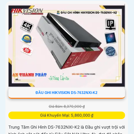
ĐẦU GHI HIKVISION DS-7632NXI-K2
Giá Bán: 8,370,000 ₫
Giá Khuyến Mại: 5,860,000 ₫
Trung Tâm Ghi Hình DS-7632NXI-K2 là Đầu ghi vượt trội với