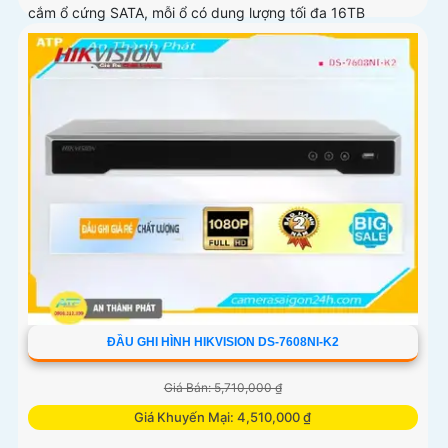
cắm ổ cứng SATA, mỗi ổ có dung lượng tối đa 16TB
ĐẦU GHI HÌNH HIKVISION DS-7608NI-K2
Giá Bán: 5,710,000 ₫
Giá Khuyến Mại: 4,510,000 ₫