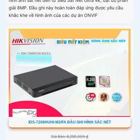
hình ảnh sắt nét đến từ Siêu Sắt Nét Ultra 4k, đạt độ phân
giải 8MP. Đầu ghi này hoàn toàn đáp ứng được yêu cầu
khắc khe về hình ảnh của các dự án ONVIF
IDS-7208HUHI-M2/FA ĐẦU GHI HÌNH SẮC NÉT
Giá Bán: 8,290,000 ₫