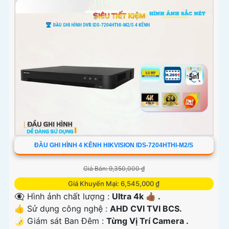
ĐẦU GHI HÌNH 4 KÊNH HIKVISION IDS-7204HTHI-M2/S
Giá Bán: 9,350,000 ₫
Giá Khuyến Mại: 6,545,000 ₫
👁️‍🗨 Hình ảnh chất lượng :
Ultra 4k 👍🏾 .
👍 Sử dụng công nghệ :
AHD CVI TVI BCS.
🌛 Giám sát Ban Đêm :
Từng Vị Trí Camera .