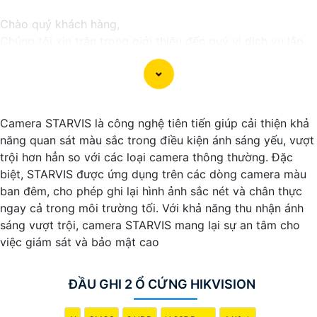
Chào quý khách hàng,
Chúng tôi xin trân trọng giới thiệu đến quý vị dịch vụ lắp
đặt camera Hikvision giá rẻ và chuyên nghiệp cho dự án
của quý vị.
Với kinh nghiệm lâu năm trong lĩnh vực lắp đặt camera an
ninh, đội ngũ kỹ thuật viên của chúng tôi cam kết sẽ mang
Camera STARVIS là công nghệ tiên tiến giúp cải thiện khả
đến cho quý vị những giải pháp an ninh hiệu quả, đáng tin
năng quan sát màu sắc trong điều kiện ánh sáng yếu, vượt
cậy và tiết kiệm chi phí.
trội hơn hẳn so với các loại camera thông thường. Đặc
Camera của Hikvision được biết đến là một trong những
biệt, STARVIS được ứng dụng trên các dòng camera màu
thương hiệu hàng đầu thế giới về giải pháp an ninh video.
ban đêm, cho phép ghi lại hình ảnh sắc nét và chân thực
Với các tính năng và công nghệ tiên tiến, camera Hikvision
ngay cả trong môi trường tối. Với khả năng thu nhận ánh
không chỉ
chắc chắn
chất lượng hình ảnh sắc nét mà còn
sáng vượt trội, camera STARVIS mang lại sự an tâm cho
đem đến sự tin cậy và an toàn cho dự án của quý vị.
việc giám sát và bảo mật cao
Nếu quý vị quan tâm đến việc lắp đặt camera Hikvision giá
rẻ và chuyên nghiệp cho dự án của mình, chúng tôi luôn
sẵn lòng hỗ trợ và tư vấn cho quý vị.
ĐẦU GHI 2 Ổ CỨNG HIKVISION