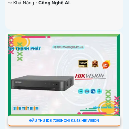
️⇝ Khả Năng :
Công Nghệ AI.
ĐẦU THU IDS-7208HQHI-K2/4S HIKVISION