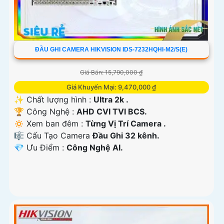
ĐẦU GHI CAMERA HIKVISION IDS-7232HQHI-M2/S(E)
Giá Bán: 15,790,000 ₫
Giá Khuyến Mại: 9,470,000 ₫
✨ Chất lượng hình :
Ultra 2k .
🏆 Công Nghệ :
AHD CVI TVI BCS.
🔅 Xem ban đêm :
Từng Vị Trí Camera .
🎼️ Cấu Tạo Camera
Đầu Ghi 32 kênh.
️💎 Ưu Điểm :
Công Nghệ AI.