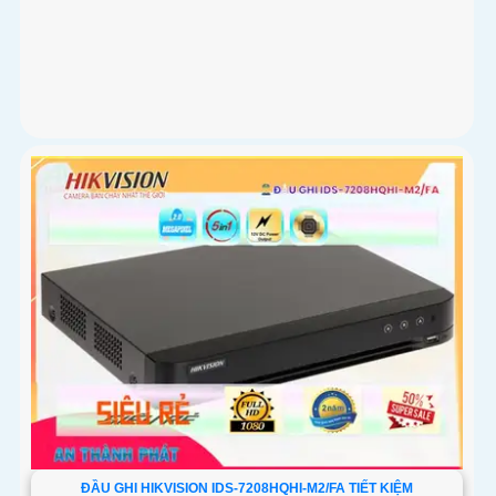
ĐẦU GHI HIKVISION IDS-7208HQHI-M2/FA TIẾT KIỆM