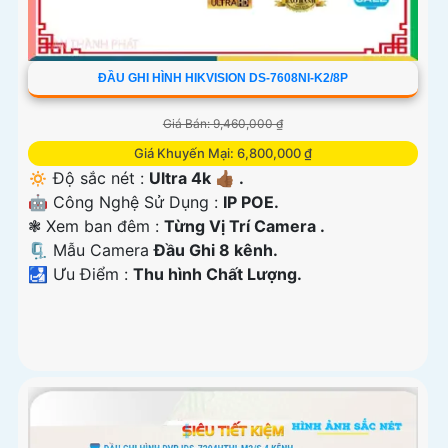
ĐẦU GHI HÌNH HIKVISION DS-7608NI-K2/8P
Giá Bán: 9,460,000 ₫
Giá Khuyến Mại: 6,800,000 ₫
🔅 Độ sắc nét :
Ultra 4k 👍🏾 .
🤖️ Công Nghệ Sử Dụng :
IP POE.
❃ Xem ban đêm :
Từng Vị Trí Camera .
🗜️ Mẫu Camera
Đầu Ghi 8 kênh.
️🛃 Ưu Điểm :
Thu hình Chất Lượng.