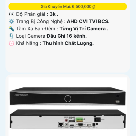
Giá Khuyến Mại: 6,500,000 ₫
👀 Độ Phân giải :
3k .
⚙ Trang Bị Công Nghệ :
AHD CVI TVI BCS.
🔦 Tầm Xa Ban Đêm :
Từng Vị Trí Camera .
🗜️ Loại Camera
Đầu Ghi 16 kênh.
️💮 Khả Năng :
Thu hình Chất Lượng.