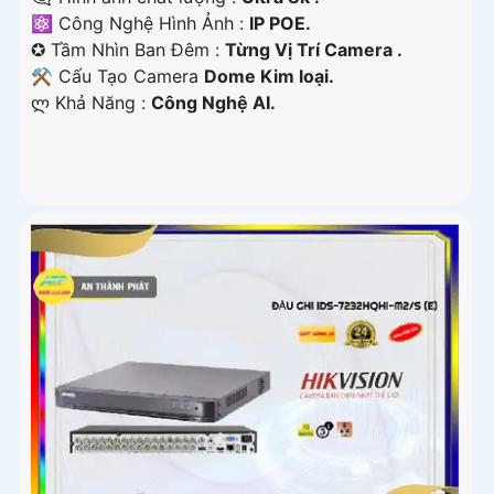
⚛️ Công Nghệ Hình Ảnh :
IP POE.
✪ Tầm Nhìn Ban Đêm :
Từng Vị Trí Camera .
⚒ Cấu Tạo Camera
Dome Kim loại.
️ლ Khả Năng :
Công Nghệ AI.