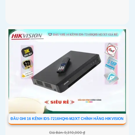
ĐẦU GHI 16 KÊNH IDS-7216HQHI-M2/XT CHÍNH HÃNG HIKVISION
Giá Bán: 9,310,000 ₫