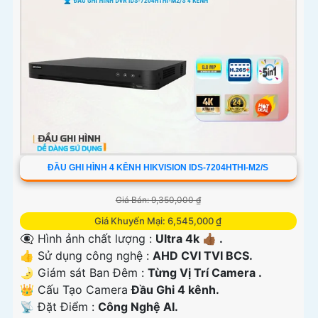
ĐẦU GHI HÌNH 4 KÊNH HIKVISION IDS-7204HTHI-M2/S
Giá Bán: 9,350,000 ₫
Giá Khuyến Mại: 6,545,000 ₫
👁️‍🗨 Hình ảnh chất lượng :
Ultra 4k 👍🏾 .
👍 Sử dụng công nghệ :
AHD CVI TVI BCS.
🌛 Giám sát Ban Đêm :
Từng Vị Trí Camera .
👑 Cấu Tạo Camera
Đầu Ghi 4 kênh.
️📡 Đặt Điểm :
Công Nghệ AI.