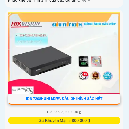
khắc khe về hình ảnh của các dự án ONVIF
IDS-7208HUHI-M2/FA ĐẦU GHI HÌNH SẮC NÉT
Giá Bán: 8,290,000 ₫
Giá Khuyến Mại: 5,800,000 ₫