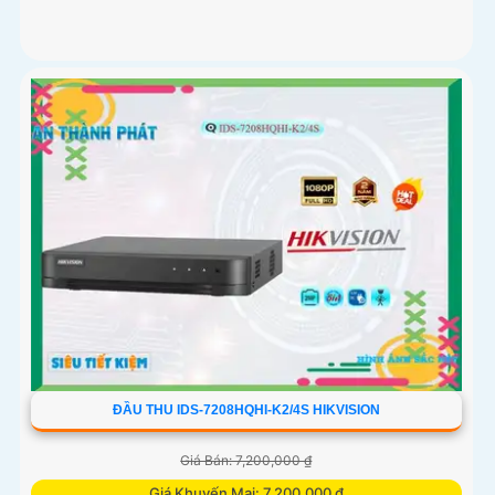
ĐẦU THU IDS-7208HQHI-K2/4S HIKVISION
Giá Bán: 7,200,000 ₫
Giá Khuyến Mại: 7,200,000 ₫