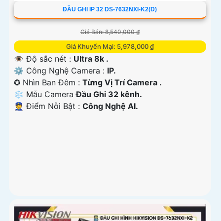
ĐẦU GHI IP 32 DS-7632NXI-K2(D)
Giá Bán: 8,540,000 ₫
Giá Khuyến Mại: 5,978,000 ₫
👁 Độ sắc nét :
Ultra 8k .
⚙ Công Nghệ Camera :
IP.
✪ Nhìn Ban Đêm :
Từng Vị Trí Camera .
❄ Mẫu Camera
Đầu Ghi 32 kênh.
️👮 Điểm Nỗi Bật :
Công Nghệ AI.