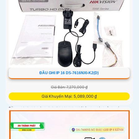
ĐẦU GHI IP 16 DS-7616NXI-K2(D)
Giá Bán: 7,270,000 ₫
Giá Khuyến Mại: 5,089,000 ₫
Đầu ghi IP 16 kênh DS-7616NXI-K2(D) cho hình ảnh sắc
nét tới 12MP, băng thông 160Mbps. Hỗ trợ chuẩn nén
H.265+, xuất hình HDMI 4K và VGA Full HD. Thiết bị tích
hợp 2 ổ cứng...