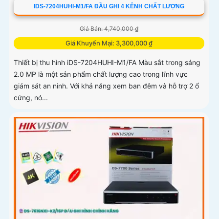
IDS-7204HUHI-M1/FA ĐẦU GHI 4 KÊNH CHẤT LƯỢNG
Giá Bán: 4,740,000 ₫
Giá Khuyến Mại: 3,300,000 ₫
Thiết bị thu hình iDS-7204HUHI-M1/FA Màu sắt trong sáng
2.0 MP là một sản phẩm chất lượng cao trong lĩnh vực
giám sát an ninh. Với khả năng xem ban đêm và hỗ trợ 2 ổ
cứng, nó...