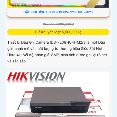
ĐẦU GHI HÌNH HIKVISION IDS-7208HUHI-M2/S
Giá Bán: 7,890,000 ₫
Giá Khuyến Mại: 5,500,000 ₫
Thiết bị Đầu Ghi Camera IDS-7208HUHI-M2/S là một Đầu
ghi mạnh mẽ và chất lượng từ thương hiệu Siêu Sắt Nét
Ultra 4k. Với độ phân giải 8MP, hình ảnh được ghi lại rõ nét
và sắc sảo