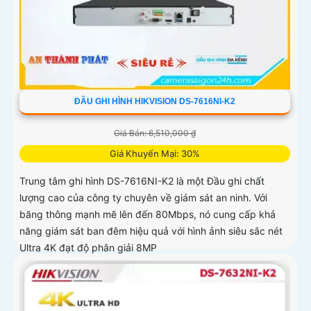
ĐẦU GHI HÌNH HIKVISION DS-7616NI-K2
Giá Bán: 6,510,000 ₫
Giá Khuyến Mại: 30%
Trung tâm ghi hình DS-7616NI-K2 là một Đầu ghi chất
lượng cao của công ty chuyên về giám sát an ninh. Với
băng thông mạnh mẽ lên đến 80Mbps, nó cung cấp khả
năng giám sát ban đêm hiệu quả với hình ảnh siêu sắc nét
Ultra 4K đạt độ phân giải 8MP