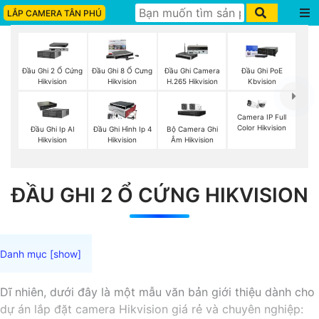
LẮP CAMERA TÂN PHÚ
Đầu Ghi 2 Ổ Cứng
Đầu Ghi 8 Ổ Cưng
Đầu Ghi Camera
Đầu Ghi PoE
Hikvision
Hikvision
H.265 Hikvision
Kbvision
Camera IP Full
Color Hikvision
Bộ Camera Ghi
Đầu Ghi Ip AI
Đầu Ghi Hình Ip 4
Âm Hikvision
Hikvision
Hikvision
ĐẦU GHI 2 Ổ CỨNG HIKVISION
Dĩ nhiên, dưới đây là một mẫu văn bản giới thiệu dành cho
dự án lắp đặt camera Hikvision giá rẻ và chuyên nghiệp: