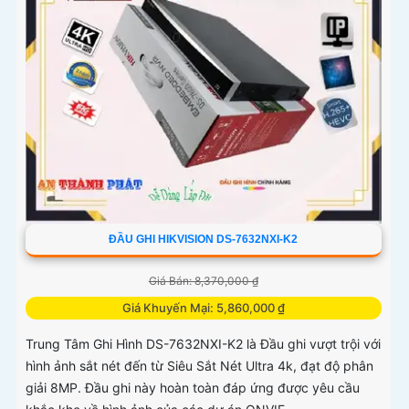
ĐẦU GHI HIKVISION DS-7632NXI-K2
Giá Bán: 8,370,000 ₫
Giá Khuyến Mại: 5,860,000 ₫
Trung Tâm Ghi Hình DS-7632NXI-K2 là Đầu ghi vượt trội với
hình ảnh sắt nét đến từ Siêu Sắt Nét Ultra 4k, đạt độ phân
giải 8MP. Đầu ghi này hoàn toàn đáp ứng được yêu cầu