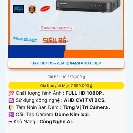
ĐẦU GHI IDS-7216HQHI-M2/FA MẪU ĐẸP
Giá Bán: 10,850,000 ₫
Giá Khuyến Mại: 7,590,000 ₫
💯 Chất lượng hình Ảnh :
FULL HD 1080P .
⚛️ Sử dụng công nghệ :
AHD CVI TVI BCS.
🌔 Tầm Nhìn Ban Đêm :
Từng Vị Trí Camera .
🕉️ Cấu Tạo Camera
Dome Kim loại.
️⇝ Khả Năng :
Công Nghệ AI.