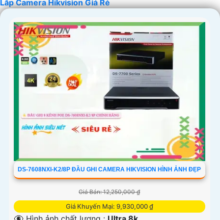
Lắp Camera Hikvision Giá Rẻ
'
DS-7608NXI-K2/8P ĐẦU GHI CAMERA HIKVISION HÌNH ẢNH ĐẸP
Giá Bán: 12,250,000 ₫
Giá Khuyến Mại: 9,930,000 ₫
👁️‍🗨 Hình ảnh chất lượng :
Ultra 8k .