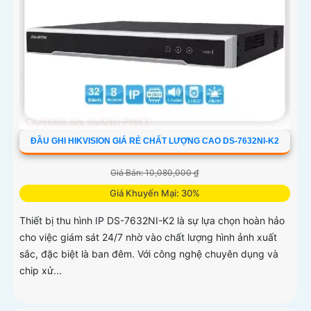
ĐẦU GHI HIKVISION GIÁ RẺ CHẤT LƯỢNG CAO DS-7632NI-K2
Giá Bán: 10,080,000 ₫
Giá Khuyến Mại: 30%
Thiết bị thu hình IP DS-7632NI-K2 là sự lựa chọn hoàn hảo
cho việc giám sát 24/7 nhờ vào chất lượng hình ảnh xuất
sắc, đặc biệt là ban đêm. Với công nghệ chuyên dụng và
chip xử...