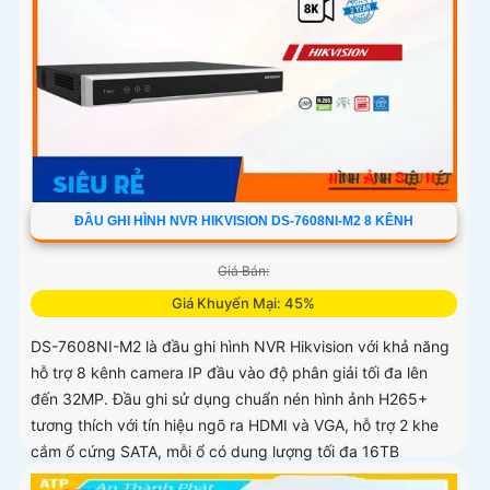
ĐẦU GHI HÌNH NVR HIKVISION DS-7608NI-M2 8 KÊNH
Giá Bán:
Giá Khuyến Mại: 45%
DS-7608NI-M2 là đầu ghi hình NVR Hikvision với khả năng
hỗ trợ 8 kênh camera IP đầu vào độ phân giải tối đa lên
đến 32MP. Đầu ghi sử dụng chuẩn nén hình ảnh H265+
tương thích với tín hiệu ngõ ra HDMI và VGA, hỗ trợ 2 khe
cắm ổ cứng SATA, mỗi ổ có dung lượng tối đa 16TB