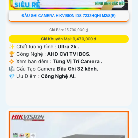
ĐẦU GHI CAMERA HIKVISION IDS-7232HQHI-M2/S(E)
Giá Bán: 15,790,000 ₫
Giá Khuyến Mại: 9,470,000 ₫
✨ Chất lượng hình :
Ultra 2k .
🏆 Công Nghệ :
AHD CVI TVI BCS.
🔅 Xem ban đêm :
Từng Vị Trí Camera .
🎼️ Cấu Tạo Camera
Đầu Ghi 32 kênh.
️💎 Ưu Điểm :
Công Nghệ AI.