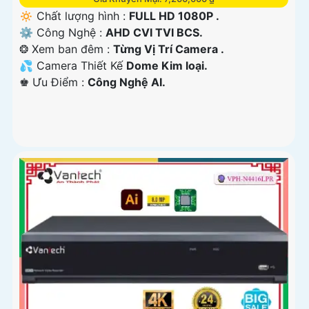
🔅 Chất lượng hình :
FULL HD 1080P .
⚙ Công Nghệ :
AHD CVI TVI BCS.
❂ Xem ban đêm :
Từng Vị Trí Camera .
💦 Camera Thiết Kế
Dome Kim loại.
️♚ Ưu Điểm :
Công Nghệ AI.