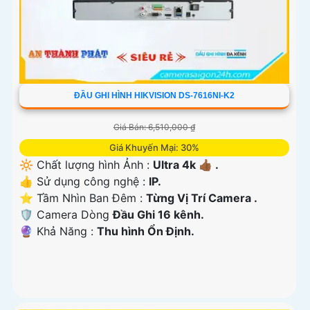
ĐẦU GHI HÌNH HIKVISION DS-7616NI-K2
Giá Bán: 6,510,000 ₫
Giá Khuyến Mại: 30%
🔆 Chất lượng hình Ảnh :
Ultra 4k 👍🏾 .
👍 Sử dụng công nghệ :
IP.
⭐ Tầm Nhìn Ban Đêm :
Từng Vị Trí Camera .
🛡 Camera Dòng
Đầu Ghi 16 kênh.
️🔮 Khả Năng :
Thu hình Ổn Định.