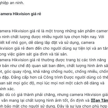
ghiệp an ninh.
amera Hikvision giá rẻ
amera Hikvision giá rẻ là một trong những sản phẩm camer
n ninh chất lượng được nhiều người lựa chọn hiện nay. Với
hiết kế nhỏ gọn, dễ dàng lắp đặt và sử dụng, camera
ikvision giá rẻ đem đến cho người dùng sự tiện lợi và an t
ong việc giám sát gia đình và tài sản.
amera Hikvision giá rẻ thường được trang bị các tính năng
ơ bản như chế độ quan sát ban đêm, chất lượng hình ảnh s
ét, góc quay rộng, khả năng chống nước, chống nhiễu, chố
a đập. Đẳng cấp hơn cả Công trình Được người dùng có th
uan sát mọi góc độ, mọi lúc mọi nơi một cách dễ dàng và
hính xác.
ặc dù có giá thành phải chăng, nhưng camera Hikvision giá
ẻ vẫn mang lại chất lượng hình ảnh tốt, ổn định và 🎛
an Tâ
ính bảo mật cho người sử dụng. Đây là sự lựa chọn phù hợp