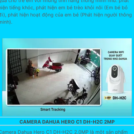
quả cho trẻ em với những tính năng thông minh như: phát
hiện tiếng khóc, phát hiện em bé trèo khỏi nôi (Em bé bỏ
đi), phát hiện hoạt động của em bé (Phát hiện người thông
minh).
CAMERA DAHUA HERO C1 DH-H2C 2MP
Camera Dahua Hero C1 DH-H2C 2.0MP là một sản phẩm