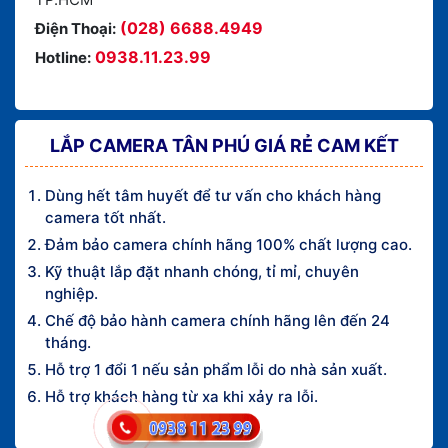
(028) 6688.4949
Điện Thoại:
0938.11.23.99
Hotline:
LẮP CAMERA TÂN PHÚ GIÁ RẺ CAM KẾT
Dùng hết tâm huyết để tư vấn cho khách hàng
camera tốt nhất.
Đảm bảo camera chính hãng 100% chất lượng cao.
Kỹ thuật lắp đặt nhanh chóng, tỉ mỉ, chuyên
nghiệp.
Chế độ bảo hành camera chính hãng lên đến 24
tháng.
Hỗ trợ 1 đổi 1 nếu sản phẩm lỗi do nhà sản xuất.
Hỗ trợ khách hàng từ xa khi xảy ra lỗi.