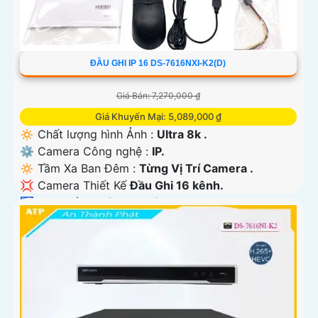
ĐẦU GHI IP 16 DS-7616NXI-K2(D)
Giá Bán: 7,270,000 ₫
Giá Khuyến Mại: 5,089,000 ₫
🔅 Chất lượng hình Ảnh :
Ultra 8k .
⚙ Camera Công nghệ :
IP.
🔅 Tầm Xa Ban Đêm :
Từng Vị Trí Camera .
💢 Camera Thiết Kế
Đầu Ghi 16 kênh.
️🛃 Đặt Điểm :
Công Nghệ AI.