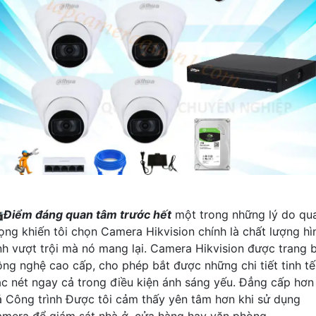

Điểm đáng quan tâm trước hết
một trong những lý do qu
rọng khiến tôi chọn Camera Hikvision chính là chất lượng hì
nh vượt trội mà nó mang lại. Camera Hikvision được trang b
ông nghệ cao cấp, cho phép bắt được những chi tiết tinh tế
ắc nét ngay cả trong điều kiện ánh sáng yếu. Đẳng cấp hơn
ả Công trình Được tôi cảm thấy yên tâm hơn khi sử dụng
amera để giám sát nhà ở, cửa hàng hay văn phòng.