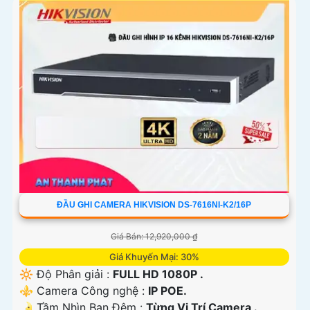
ĐẦU GHI CAMERA HIKVISION DS-7616NI-K2/16P
Giá Bán: 12,920,000 ₫
Giá Khuyến Mại: 30%
🔆 Độ Phân giải :
FULL HD 1080P .
⚜️ Camera Công nghệ :
IP POE.
🌛 Tầm Nhìn Ban Đêm :
Từng Vị Trí Camera .