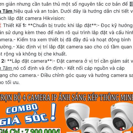
ơn giản nhưng cần tuân thủ một số nguyên tắc cơ bản để 
n Tâm
hiệu quả và an toàn. Dưới đây là hướng dẫn chi tiết 
ách lắp đặt camera Hikvision:
 Thiết Kế
1:
**Chuẩn bị trước khi lắp đặt**:- Đọc kỹ hướng
ẫn sử dụng kèm theo để nắm rõ qui trình lắp đặt và cấu hìn
amera.- Kiểm tra xem thiết bị đã đầy đủ và hoạt động bình
hường.- Xác định vị trí lắp đặt camera sao cho có tầm quan
át rộng và không bị che khuất.
☫
2:
**Lắp đặt camera**:- Đặt camera ở vị trí cần giám sát 
n Tâm
nó cố định và ổn định.- Kết nối cáp nguồn và cáp
ạng cho camera.- Điều chỉnh góc quay và hướng camera s
o tối ưu.