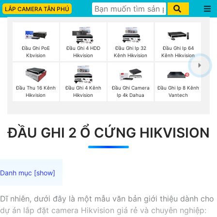
LẮP CAMERA TÂN PHÚ
Đầu Ghi PoE
Đầu Ghi 4 HDD
Đầu Ghi Ip 32
Đầu Ghi Ip 64
Kbvision
Hikvision
Kênh Hikvision
Kênh Hikvision
Đầu Thu 16 Kênh
Đầu Ghi 4 Kênh
Đầu Ghi Camera
Đầu Ghi Ip 8 Kênh
Hikvision
Hikvision
Ip 4k Dahua
Vantech
ĐẦU GHI 2 Ổ CỨNG HIKVISION
Dĩ nhiên, dưới đây là một mẫu văn bản giới thiệu dành cho
dự án lắp đặt camera Hikvision giá rẻ và chuyên nghiệp: