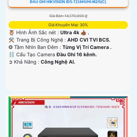
ĐẦU GHI HIKVISION IDS-7216HUHI-M2/S(C)
Giá Bán: 14,170,000 ₫
Giá Khuyến Mại: 30%
🦉 Hình Ảnh Sắc nét :
Ultra 4k 👍🏾 .
⚒ Trang Bị Công Nghệ :
AHD CVI TVI BCS.
❂ Tầm Nhìn Ban Đêm :
Từng Vị Trí Camera .
⛓ Cấu Tạo Camera
Đầu Ghi 16 kênh.
️➲ Khả Năng :
Công Nghệ AI.