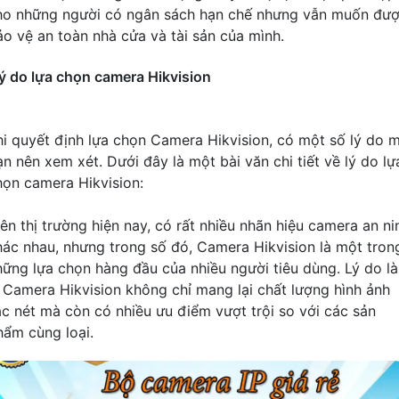
ho những người có ngân sách hạn chế nhưng vẫn muốn đư
ảo vệ an toàn nhà cửa và tài sản của mình.
ý do lựa chọn camera Hikvision
hi quyết định lựa chọn Camera Hikvision, có một số lý do 
ạn nên xem xét. Dưới đây là một bài văn chi tiết về lý do lự
họn camera Hikvision:
rên thị trường hiện nay, có rất nhiều nhãn hiệu camera an ni
hác nhau, nhưng trong số đó, Camera Hikvision là một tron
hững lựa chọn hàng đầu của nhiều người tiêu dùng. Lý do là
ì Camera Hikvision không chỉ mang lại chất lượng hình ảnh
ắc nét mà còn có nhiều ưu điểm vượt trội so với các sản
hẩm cùng loại.