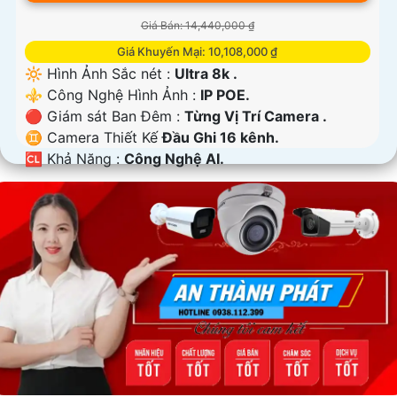
Giá Bán: 14,440,000 ₫
Giá Khuyến Mại: 10,108,000 ₫
🔆 Hình Ảnh Sắc nét :
Ultra 8k .
⚜️ Công Nghệ Hình Ảnh :
IP POE.
🔴 Giám sát Ban Đêm :
Từng Vị Trí Camera .
♊ Camera Thiết Kế
Đầu Ghi 16 kênh.
️🆑 Khả Năng :
Công Nghệ AI.