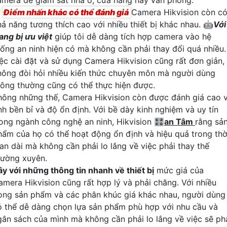

Điểm nhấn khác có thể đánh giá
Camera Hikvision còn c
hả năng tương thích cao với nhiều thiết bị khác nhau. 🤖️
Với
ang bị ưu việt
giúp tôi dễ dàng tích hợp camera vào hệ
hống an ninh hiện có mà không cần phải thay đổi quá nhiều.
iệc cài đặt và sử dụng Camera Hikvision cũng rất đơn giản,
hông đòi hỏi nhiều kiến thức chuyên môn mà người dùng
hông thường cũng có thể thực hiện được.
hông những thế, Camera Hikvision còn được đánh giá cao 
ính bền bỉ và độ ổn định. Với bề dày kinh nghiệm và uy tín
rong ngành công nghệ an ninh, Hikvision 🎛
an Tâm
rằng sả
hẩm của họ có thể hoạt động ổn định và hiệu quả trong thờ
ian dài mà không cần phải lo lắng về việc phải thay thế
hường xuyên.
ây với những thông tin nhanh về thiết bị
mức giá của
amera Hikvision cũng rất hợp lý và phải chăng. Với nhiều
òng sản phẩm và các phân khúc giá khác nhau, người dùng
ó thể dễ dàng chọn lựa sản phẩm phù hợp với nhu cầu và
gân sách của mình mà không cần phải lo lắng về việc sẽ ph