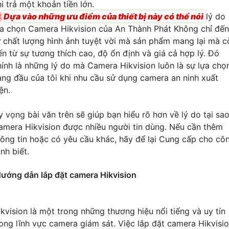
i trả một khoản tiền lớn.

Dựa vào những ưu điểm của thiết bị này có thể nói
lý do
ựa chọn Camera Hikvision của An Thành Phát Không chỉ đến
ừ chất lượng hình ảnh tuyệt vời mà sản phẩm mang lại mà c
ến từ sự tương thích cao, độ ổn định và giá cả hợp lý. Đó
hính là những lý do mà Camera Hikvision luôn là sự lựa chọ
àng đầu của tôi khi nhu cầu sử dụng camera an ninh xuất
ện.
y vọng bài văn trên sẽ giúp bạn hiểu rõ hơn về lý do tại sa
amera Hikvision được nhiều người tin dùng. Nếu cần thêm
hông tin hoặc có yêu cầu khác, hãy để lại Cung cấp cho cô
ình biết.
ướng dẫn lắp đặt camera Hikvision
ikvision là một trong những thương hiệu nổi tiếng và uy tín
rong lĩnh vực camera giám sát. Việc lắp đặt camera Hikvisi