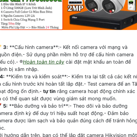
🏆
3:
**Cấu hình camera**:- Kết nối camera với mạng và
guồn điện.- Sử dụng phần mềm hỗ trợ để cấu hình camera
ếu có).- ®️
Hoàn toàn tin cậy
cài đặt mật khẩu an toàn để
ránh bị xâm nhập.
4:
**Kiểm tra và kiểm soát**:- Kiểm tra lại tất cả các kết n
à cấu hình trước khi hoàn tất lắp đặt.- Test camera để an T
oạt động ổn định.-
tự tin
rằng camera hoạt động chính xác
à có thể quan sát được vùng giám sát mong muốn.

5:
**Bảo dưỡng và bảo trì**:- Theo dõi và bảo dưỡng
amera định kỳ để duy trì hiệu suất hoạt động.- Đảm bảo
amera được làm sạch và bảo quản đúng cách để tránh hỏn
óc.
ới hướng dẫn trên, bạn có thể lắp đặt camera Hikvision một