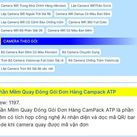
Camera Wifi Trong Nhà Chính Hãng Hikvision
Lắp Camera WifiThân Ezviz
Lắp Camera Wifi Ngoài Trời Giá Rẻ
Camera Wifi Dahua Có Màu Ban Đêm
Lắp Camera Wifi Có Cảnh Báo Chống trộm
Camera Wifi 360 Full Color
Camera Wifi Độ Phân Giải 2K
Camera Wifi Có Màu Ban Đêm
CAMERA THEO GÓI
Bộ Camera Ban Đêm Có Màu Kbvision
Bộ Camera Chuyên Dụng
Trọn Bộ Camera Visioncop Full Color Giá rẻ
Bộ Camera Chống Trộm Visioncop
Lắp Camera Trọn Bộ Giá Rẻ sắc nét
hần Mềm Quay Đóng Gói Đơn Hàng Campack ATP
ew: 1197.
hần Mềm Quay Đóng Gói Đơn Hàng CamPack ATP là phần
m có tích hợp công nghệ Ai nhận diện và dọc mã QR/ bar
de khi camera quay được mã vận đơn