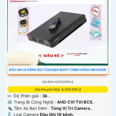
'
ĐẦU GHI 16 KÊNH IDS-7216HQHI-M2/XT CHÍNH HÃNG HIKVISION
Giá Bán: 9,310,000 ₫
Giá Khuyến Mại: 6,500,000 ₫
👀 Độ Phân giải :
3k .
⚙ Trang Bị Công Nghệ :
AHD CVI TVI BCS.
🔦 Tầm Xa Ban Đêm :
Từng Vị Trí Camera .
🗜️ Loại Camera
Đầu Ghi 16 kênh.