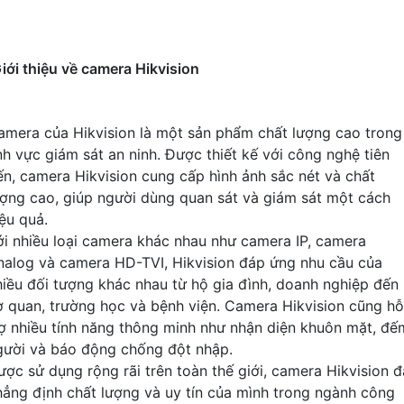
iới thiệu về camera Hikvision
amera của Hikvision là một sản phẩm chất lượng cao trong
ĩnh vực giám sát an ninh. Được thiết kế với công nghệ tiên
iến, camera Hikvision cung cấp hình ảnh sắc nét và chất
ượng cao, giúp người dùng quan sát và giám sát một cách
iệu quả.
ới nhiều loại camera khác nhau như camera IP, camera
nalog và camera HD-TVI, Hikvision đáp ứng nhu cầu của
hiều đối tượng khác nhau từ hộ gia đình, doanh nghiệp đến
ơ quan, trường học và bệnh viện. Camera Hikvision cũng hỗ
rợ nhiều tính năng thông minh như nhận diện khuôn mặt, đế
gười và báo động chống đột nhập.
ược sử dụng rộng rãi trên toàn thế giới, camera Hikvision đ
hẳng định chất lượng và uy tín của mình trong ngành công