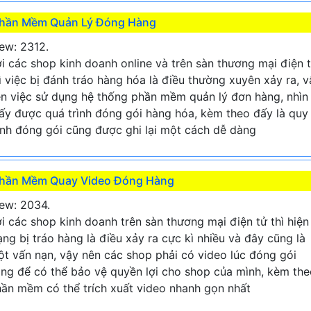
hần Mềm Quản Lý Đóng Hàng
ew: 2312.
i các shop kinh doanh online và trên sàn thương mại điện 
ì việc bị đánh tráo hàng hóa là điều thường xuyên xảy ra, v
n việc sử dụng hệ thống phần mềm quản lý đơn hàng, nhìn
ấy được quá trình đóng gói hàng hóa, kèm theo đấy là quy
ình đóng gói cũng được ghi lại một cách dễ dàng
hần Mềm Quay Video Đóng Hàng
ew: 2034.
i các shop kinh doanh trên sàn thương mại điện tử thì hiện
ạng bị tráo hàng là điều xảy ra cực kì nhiều và đây cũng là
t vấn nạn, vậy nên các shop phải có video lúc đóng gói
ng để có thể bảo vệ quyền lợi cho shop của mình, kèm the
ần mềm có thể trích xuất video nhanh gọn nhất