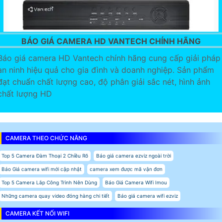
BÁO GIÁ CAMERA HD VANTECH CHÍNH HÃNG
Báo giá camera HD Vantech chính hãng cung cấp giải pháp
an ninh hiệu quả cho gia đình và doanh nghiệp. Sản phẩm
đạt chuẩn chất lượng cao, độ phân giải sắc nét, hình ảnh
chất lượng HD
CAMERA THEO CHỨC NĂNG
Top 5 Camera Đàm Thoại 2 Chiều Rõ
Báo giá camera ezviz ngoài trời
Báo Giá camera wifi mới cập nhật
camera xem được mã vận đơn
Top 5 Camera Lắp Công Trình Nên Dùng
Báo Giá Camera Wifi Imou
Những camera quay video đóng hàng chi tiết
Báo giá camera wifi ezviz
CAMERA KẾT NỐI WIFI