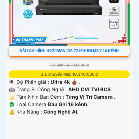
ĐẦU GHI HÌNH HIKVISION IDS-7216HUHI-M2/X 16 KÊNH
Giá Bán: 14,780,000 ₫
Giá Khuyến Mại: 10,346,000 ₫
👁 Độ Phân giải :
Ultra 4k 👍🏾 .
🤖️ Trang Bị Công Nghệ :
AHD CVI TVI BCS.
🌛 Tầm Nhìn Ban Đêm :
Từng Vị Trí Camera .
🐉️ Loại Camera
Đầu Ghi 16 kênh.
️🔔 Khả Năng :
Công Nghệ AI.