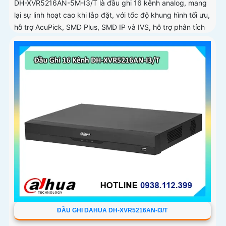
DH-XVR5216AN-5M-I3/T là đầu ghi 16 kênh analog, mang
lại sự linh hoạt cao khi lắp đặt, với tốc độ khung hình tối ưu,
hỗ trợ AcuPick, SMD Plus, SMD IP và IVS, hỗ trợ phân tích
thông minh đến 24 kênh, đầu ghi có thể lắp 2 ổ cứng 16
TB, chuẩn nén AI-Coding và H
ĐẦU GHI DAHUA DH-XVR5216AN-I3/T