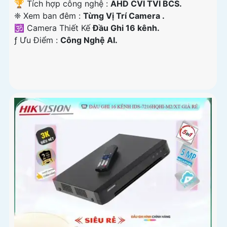
🏆 Tích hợp công nghệ :
AHD CVI TVI BCS.
❈ Xem ban đêm :
Từng Vị Trí Camera .
🕉️ Camera Thiết Kế
Đầu Ghi 16 kênh.
️ƒ Ưu Điểm :
Công Nghệ AI.