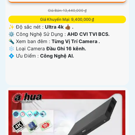
Giá Bán: 13,440,000 ₫
Giá Khuyến Mại: 9,400,000 ₫
✨ Độ sắc nét :
Ultra 4k 👍🏾 .
⚙ Công Nghệ Sử Dụng :
AHD CVI TVI BCS.
🔦 Xem ban đêm :
Từng Vị Trí Camera .
❄ Loại Camera
Đầu Ghi 16 kênh.
️💠 Ưu Điểm :
Công Nghệ AI.