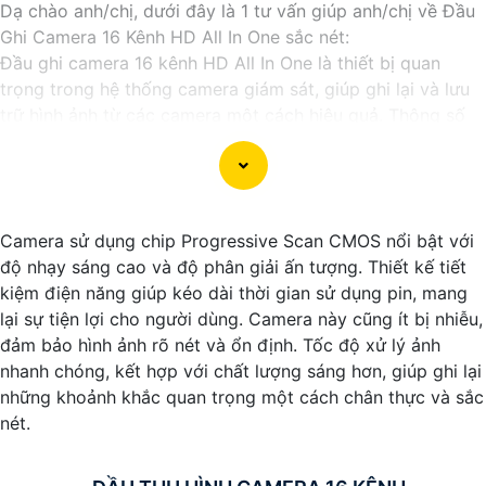
Dạ chào anh/chị, dưới đây là 1 tư vấn giúp anh/chị về Đầu
Ghi Camera 16 Kênh HD All In One sắc nét:
Đầu ghi camera 16 kênh HD All In One là thiết bị quan
trọng trong hệ thống camera giám sát, giúp ghi lại và lưu
trữ hình ảnh từ các camera một cách hiệu quả. Thông số
cần lưu ý khi chọn đầu ghi bao gồm:
♾
1:
Số kênh hỗ trợ: Đầu ghi 16 kênh cho phép kết nối
đến 16 camera và quản lý cùng một lúc,
tin tưởng
giám sát
tốt cho nhiều khu vực trong ngôi nhà hoặc công ty.
Camera sử dụng chip Progressive Scan CMOS nổi bật với
📩
2:
Độ phân giải: Chọn đầu ghi hỗ trợ độ phân giải cao
độ nhạy sáng cao và độ phân giải ấn tượng. Thiết kế tiết
như Full HD (1080p) hoặc 4K để
tin tưởng
hình ảnh sắc nét
kiệm điện năng giúp kéo dài thời gian sử dụng pin, mang
và chi tiết.
lại sự tiện lợi cho người dùng. Camera này cũng ít bị nhiễu,
🤵
3:
Chất lượng ghi hình: Ưu tiên các đầu ghi hỗ trợ công
đảm bảo hình ảnh rõ nét và ổn định. Tốc độ xử lý ảnh
nghệ nén hình ảnh hiệu quả như H.264+ để tiết kiệm dung
nhanh chóng, kết hợp với chất lượng sáng hơn, giúp ghi lại
lượng ổ cứng và
tin tưởng
ghi hình mượt mà.
những khoảnh khắc quan trọng một cách chân thực và sắc
🦉
4:
Tính năng: Nên chọn đầu ghi có tính năng All In One,
nét.
tức là tích hợp sẵn ổ cứng lưu trữ hoặc hỗ trợ cắm thêm ổ
cứng mà không cần dây SATA.
Với những yếu tố trên, anh/chị có thể lựa chọn đầu ghi