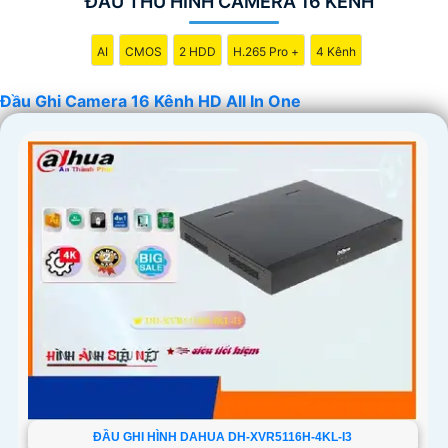
ĐẦU THU HÌNH CAMERA 16 KÊNH
camera 16 kênh HD All In One để
tin tưởng
hệ thống giám
sát hoạt động hiệu quả và ổn định. Đồng thời, lưu ý chọn
AI
CMOS
2 HDD
H.265 Pro +
4 Kênh
nhà cung cấp uy tín để
tin tưởng
chất lượng sản phẩm và
dịch vụ. Chúc anh/chị tìm được sản phẩm phù hợp!
Đầu Ghi Camera 16 Kênh HD All In One
'
ĐẦU GHI HÌNH DAHUA DH-XVR5116H-4KL-I3