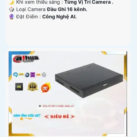
🌛 Khi xem thiếu sáng :
Từng Vị Trí Camera .
🎲 Loại Camera
Đầu Ghi 16 kênh.
️🔮 Đặt Điểm :
Công Nghệ AI.