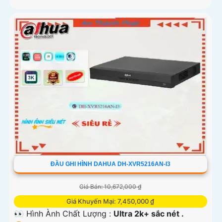
ĐẦU GHI HÌNH DAHUA DH-XVR5216AN-I3
Giá Bán: 10,672,000 ₫
Giá Khuyến Mại: 7,450,000 ₫
👀 Hình Ành Chất Lượng :
Ultra 2k+ sắc nét .