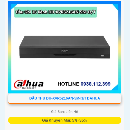
ĐẦU THU DH-XVR5216AN-5M-I3/T DAHUA
Giá Bán: Liên Hệ
Giá Khuyến Mại: 5%-35%