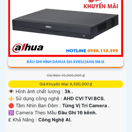
ĐẦU GHI HÌNH DAHUA DH-XVR5216AN-5M-I3
Giá Bán: 10,000,000 ₫
Giá Khuyến Mại: 6,500,000 ₫
👁 Hình ảnh chất lượng :
3k .
⚜️ Sử dụng công nghệ :
AHD CVI TVI BCS.
🔴 Tầm Nhìn Ban Đêm :
Từng Vị Trí Camera .
🕉️ Camera Theo Mẫu
Đầu Ghi 16 kênh.
️₤ Khả Năng :
Công Nghệ AI.