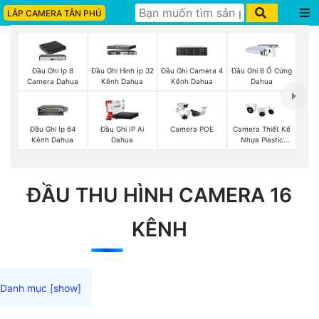
LẮP CAMERA TÂN PHÚ
Đầu Ghi Ip 8
Đầu Ghi Hình Ip 32
Đầu Ghi Camera 4
Đầu Ghi 8 Ổ Cứng
Camera Dahua
Kênh Dahua
Kênh Dahua
Dahua
Đầu Ghi Ip 64
Đầu Ghi IP Ai
Camera POE
Camera Thiết Kế
Kênh Dahua
Dahua
Nhựa Plastic
Kbvision
ĐẦU THU HÌNH CAMERA 16
KÊNH