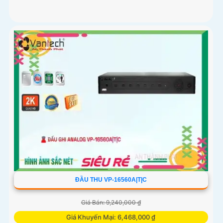
ĐẦU THU VP-16560A|T|C
Giá Bán: 9,240,000 ₫
Giá Khuyến Mại: 6,468,000 ₫