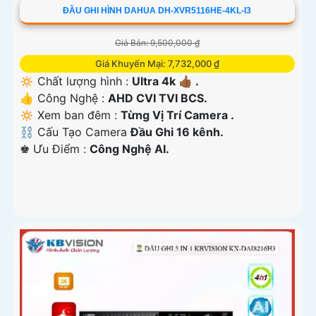
ĐẦU GHI HÌNH DAHUA DH-XVR5116HE-4KL-I3
Giá Bán: 9,500,000 ₫
Giá Khuyến Mại: 7,732,000 ₫
🔅 Chất lượng hình :
Ultra 4k 👍🏾 .
👍 Công Nghệ :
AHD CVI TVI BCS.
🔅 Xem ban đêm :
Từng Vị Trí Camera .
⛓ Cấu Tạo Camera
Đầu Ghi 16 kênh.
️♚ Ưu Điểm :
Công Nghệ AI.