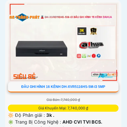
ĐẦU GHI HÌNH 16 KÊNH DH-XVR5116HS-5M-I3 5MP
Giá Bán: 7,740,000 ₫
Giá Khuyến Mại: 7,740,000 ₫
🔆 Độ Phân giải :
3k .
✳️ Trang Bị Công Nghệ :
AHD CVI TVI BCS.