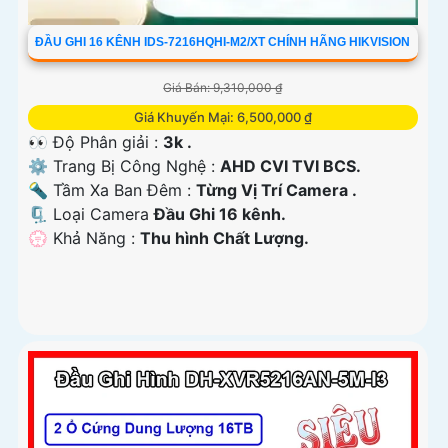
ĐẦU GHI 16 KÊNH IDS-7216HQHI-M2/XT CHÍNH HÃNG HIKVISION
Giá Bán: 9,310,000 ₫
Giá Khuyến Mại: 6,500,000 ₫
👀 Độ Phân giải :
3k .
⚙ Trang Bị Công Nghệ :
AHD CVI TVI BCS.
🔦 Tầm Xa Ban Đêm :
Từng Vị Trí Camera .
🗜️ Loại Camera
Đầu Ghi 16 kênh.
️💮 Khả Năng :
Thu hình Chất Lượng.