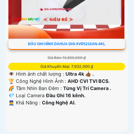
ĐẦU GHI HÌNH DAHUA DHI-XVR5216AN-4KL
Giá Bán: 10,500,000 ₫
Giá Khuyến Mại: 7,932,000 ₫
👁 Hình ảnh chất lượng :
Ultra 4k 👍🏾 .
🏆 Công Nghệ Hình Ảnh :
AHD CVI TVI BCS.
🌈 Tầm Nhìn Ban Đêm :
Từng Vị Trí Camera .
💎 Loại Camera
Đầu Ghi 16 kênh.
️👮 Khả Năng :
Công Nghệ AI.