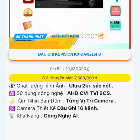
ĐẦU GHI KBVISION KX-DAI8216H3
Giá Bán: 10,835,000 ₫
Giá Khuyến Mại: 7,680,000 ₫
👁️‍🗨 Chất lượng hình Ảnh :
Ultra 2k+ sắc nét .
⚛️ Sử dụng công nghệ :
AHD CVI TVI BCS.
🌛 Tầm Nhìn Ban Đêm :
Từng Vị Trí Camera .
🕉️ Camera Thiết Kế
Đầu Ghi 16 kênh.
️📡 Khả Năng :
Công Nghệ AI.