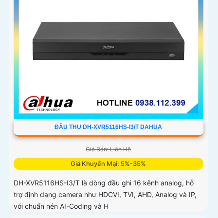
ĐẦU THU DH-XVR5116HS-I3/T DAHUA
Giá Bán: Liên Hệ
Giá Khuyến Mại: 5%-35%
DH-XVR5116HS-I3/T là dòng đầu ghi 16 kênh analog, hỗ
trợ định dạng camera như HDCVI, TVI, AHD, Analog và IP,
với chuẩn nén AI-Coding và H