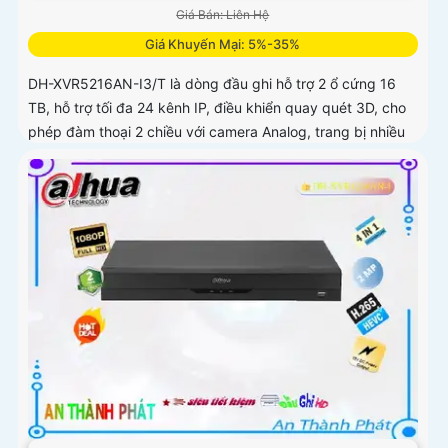
Giá Bán: Liên Hệ
Giá Khuyến Mại: 5%-35%
DH-XVR5216AN-I3/T là dòng đầu ghi hỗ trợ 2 ổ cứng 16
TB, hỗ trợ tối đa 24 kênh IP, điều khiển quay quét 3D, cho
phép đàm thoại 2 chiều với camera Analog, trang bị nhiều
tính năng thông minh AcuPick, SMD Plus, SMD IP và IVS,
hỗ trợ phát hiện và nhận diện khuôn mặt, tối ưu giám sát và
báo động giả