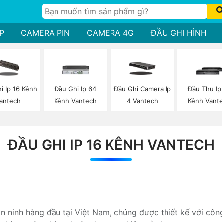
P
CAMERA PIN
CAMERA 4G
ĐẦU GHI HÌNH
i Ip 16 Kênh
Đầu Ghi Ip 64
Đầu Ghi Camera Ip
Đầu Thu Ip
antech
Kênh Vantech
4 Vantech
Kênh Vant
ĐẦU GHI IP 16 KÊNH VANTECH
 ninh hàng đầu tại Việt Nam, chúng được thiết kế với côn