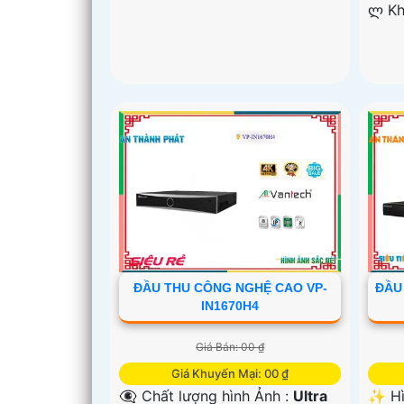
️ლ K
ĐẦU THU CÔNG NGHỆ CAO VP-
ĐẦU
IN1670H4
Giá Bán: 00 ₫
Giá Khuyến Mại: 00 ₫
👁️‍🗨 Chất lượng hình Ảnh :
Ultra
✨ Hì