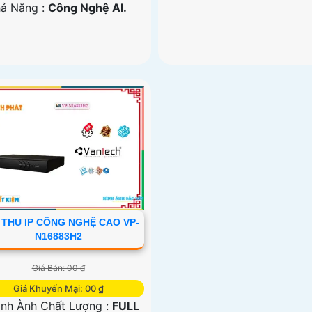
hả Năng :
Công Nghệ AI.
 THU IP CÔNG NGHỆ CAO VP-
N16883H2
Giá Bán: 00 ₫
Giá Khuyến Mại: 00 ₫
nh Ành Chất Lượng :
FULL