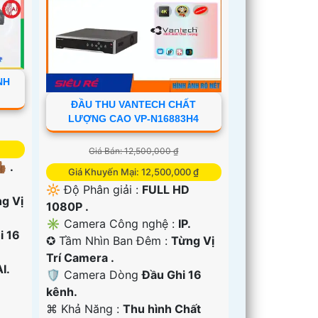
NH
ĐẦU THU VANTECH CHẤT
LƯỢNG CAO VP-N16883H4
Giá Bán: 12,500,000 ₫
 .
Giá Khuyến Mại: 12,500,000 ₫
🔆 Độ Phân giải :
FULL HD
g Vị
1080P .
✳️ Camera Công nghệ :
IP.
i 16
✪ Tầm Nhìn Ban Đêm :
Từng Vị
Trí Camera .
I.
🛡 Camera Dòng
Đầu Ghi 16
kênh.
️⌘ Khả Năng :
Thu hình Chất