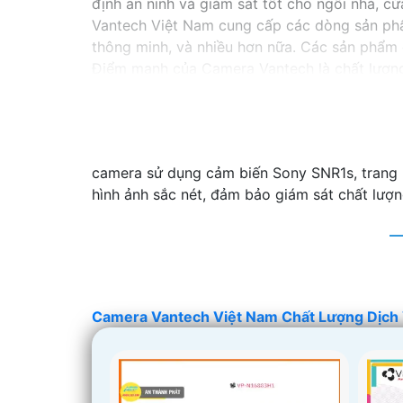
định an ninh và giám sát tốt cho ngôi nhà, 
Vantech Việt Nam cung cấp các dòng sản phẩ
thông minh, và nhiều hơn nữa. Các sản phẩm 
Điểm mạnh của Camera Vantech là chất lượng 
giúp bạn lựa chọn giải pháp camera phù hợp 
Nếu bạn đang tìm kiếm một giải pháp giám sá
hàng đầu mà bạn có thể tin tưởng.
camera sử dụng cảm biến Sony SNR1s, trang b
hình ảnh sắc nét, đảm bảo giám sát chất lượn
Camera Vantech Việt Nam Chất Lượng Dịch 