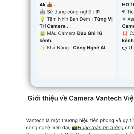
4k 👍🏾 .
HD 1
🤖️ Sử dụng công nghệ :
IP.
®️ Tí
💡 Tầm Nhìn Ban Đêm :
Từng Vị
❈ Xe
Trí Camera .
Came
👑 Mẫu Camera
Đầu Ghi 16
💢 C
kênh.
kênh
️✨ Khả Năng :
Công Nghệ AI.
️ლ Ư
Giới thiệu về Camera Vantech Vi
Vantech là một thương hiệu tiên phong và uy t
công nghệ hiện đại, 📸
Hoàn toàn tin tưởng
chất