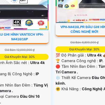
VPH-N4416LPR ĐẦU GHI HÌ
CÔNG NGHỆ MỚI
U GHI HÌNH VANTECH VPH-
N4416/16P
Giá Bán: 6,800,000 ₫
Giá Khuyến Mại: 30%
Giá Bán: 12,000,000 ₫
💯 Độ Phân giải :
Ultra 4k 👍
Giá Khuyến Mại: 30%
🏆 Camera Công nghệ :
IP.
 Hình Ảnh Sắc nét :
Ultra 4k
🔴 Tầm Nhìn Ban Đêm :
Từn
Trí Camera .
rang Bị Công Nghệ :
IP
❄ Thiết Kế Camera
Đầu Gh
kênh.
ầm Nhìn Ban Đêm :
Từng Vị
️☣️ Khả Năng :
Công Nghệ A
Camera .
oại Camera
Đầu Ghi 16
.