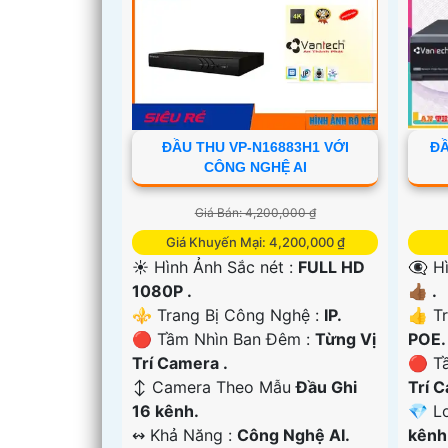
'
ĐẦU THU VP-N16883H1 VỚI
ĐẦ
CÔNG NGHỆ AI
Giá Bán: 4,200,000 ₫
Giá Khuyến Mại: 4,200,000 ₫
☀️ Hình Ảnh Sắc nét :
FULL HD
👁️‍
1080P .
👍🏾 .
⚜️ Trang Bị Công Nghệ :
IP.
👍 T
🔴 Tầm Nhìn Ban Đêm :
Từng Vị
POE.
Trí Camera .
🔴 T
↕️ Camera Theo Mẫu
Đầu Ghi
Trí 
16 kênh.
💎 L
️↭ Khả Năng :
Công Nghệ AI.
kênh