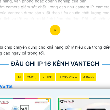
cửa hàng, văn phòng hoặc doanh nghiệp của bạn.
m camera giám sát chất lượng cao như camera IP, camera
của Vantech được sản xuất theo tiêu chuẩn chất lượng cao,
dịch vụ tốt và hỗ trợ khách hàng chu đáo. Đội ngũ nhân v
với nhu cầu và ngân sách của bạn.
t an ninh tốt cho ngôi nhà hoặc doanh nghiệp của mình, 
ị chip chuyên dụng cho khả năng xử lý hiệu quả trong điề
g cao ngay cả trong tối.
ĐẦU GHI IP 16 KÊNH VANTECH
AI
CMOS
2 HDD
H.265 Pro +
4 Kênh
Vụ Tốt