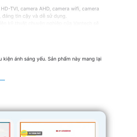
 HD-TVI, camera AHD, camera wifi, camera
 đáng tin cậy và dễ sử dụng.
iên kỹ thuật chuyên nghiệp của Vantech sẽ
Camera Vantech Việt Nam là một lựa chọn
u kiện ánh sáng yếu. Sản phẩm này mang lại