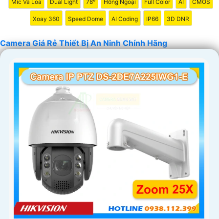
Mic Và Loa
Dual Light
78°
Hồng Ngoại
Full Color
AI
CMOS
nghiệp. Chúc bạn tìm được giải pháp an ninh phù hợp!
Xoay 360
Speed Dome
AI Coding
IP66
3D DNR
Camera Giá Rẻ Thiết Bị An Ninh Chính Hãng
'