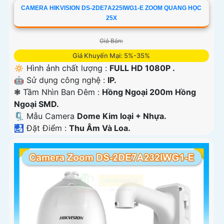
CAMERA HIKVISION DS-2DE7A225IWG1-E ZOOM QUANG HỌC
25X
Giá Bán:
Giá Khuyến Mại: 5%-35%
🔅 Hình ảnh chất lượng :
FULL HD 1080P .
🤖️ Sử dụng công nghệ :
IP.
❃ Tầm Nhìn Ban Đêm :
Hồng Ngoại 200m Hồng
Ngoại SMD.
🗜️ Mẫu Camera
Dome Kim loại + Nhựa.
️🛃 Đặt Điểm :
Thu Âm Và Loa.