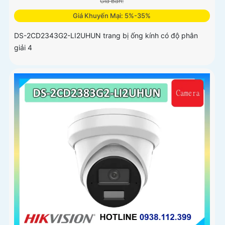
Giá Bán:
Giá Khuyến Mại: 5%-35%
DS-2CD2343G2-LI2UHUN trang bị ống kính có độ phân
giải 4