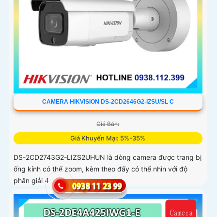
CAMERA HIKVISION DS-2CD2646G2-IZSU/SL C
Giá Bán:
Giá Khuyến Mại: 5%-35%
DS-2CD2743G2-LIZS2UHUN là dòng camera được trang bị
ống kính có thể zoom, kèm theo đấy có thể nhìn với độ
phân giải 4