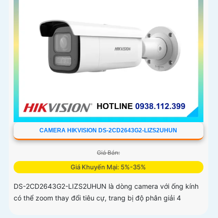
CAMERA HIKVISION DS-2CD2643G2-LIZS2UHUN
Giá Bán:
Giá Khuyến Mại: 5%-35%
DS-2CD2643G2-LIZS2UHUN là dòng camera với ống kính
có thể zoom thay đổi tiêu cự, trang bị độ phân giải 4