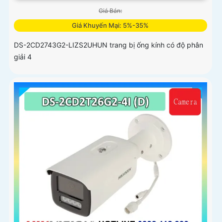
Giá Bán:
Giá Khuyến Mại: 5%-35%
DS-2CD2743G2-LIZS2UHUN trang bị ống kính có độ phân
giải 4