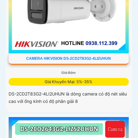
CAMERA HIKVISION DS-2CD2T83G2-4LI2UHUN
Giá Bán:
Giá Khuyến Mại: 5%-35%
DS-2CD2T83G2-4LI2UHUN là dòng camera có độ nét siêu
cao với ống kính có độ phân giải 8