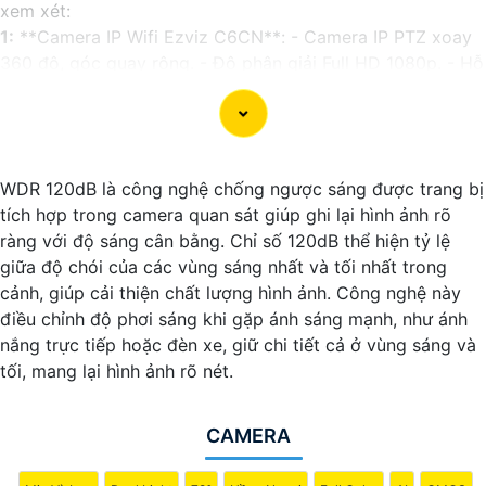
xem xét:
1:
**Camera IP Wifi Ezviz C6CN**: - Camera IP PTZ xoay
360 độ, góc quay rộng. - Độ phân giải Full HD 1080p. - Hỗ
trợ kết nối không dây WiFi. - Tích hợp công nghệ hồng
ngoại thông minh. - Phù hợp để theo dõi khoảng cách xa.
📽
2:
**Camera Hikvision DS-2CD1021-I**: - Camera IP
công nghệ H.265+ tiết kiệm băng thông. - Độ phân giải
WDR 120dB là công nghệ chống ngược sáng được trang bị
2MP (1920x1080). - Hỗ trợ chống ngược sáng kỹ thuật số.
tích hợp trong camera quan sát giúp ghi lại hình ảnh rõ
- Thiết kế vỏ nhựa chống va đập. - Hồng ngoại ban đêm
ràng với độ sáng cân bằng. Chỉ số 120dB thể hiện tỷ lệ
khoảng cách lên đến 30m.
giữa độ chói của các vùng sáng nhất và tối nhất trong
✳️
3:
**Camera Dahua HDCVI HAC-HFW1200T**: -
cảnh, giúp cải thiện chất lượng hình ảnh. Công nghệ này
Camera HDCVI 2MP hỗ trợ chất lượng hình ảnh cao. - Lens
điều chỉnh độ phơi sáng khi gặp ánh sáng mạnh, như ánh
cố định 3.6mm. - Tầm quan sát hồng ngoại lên đến 20m. -
nắng trực tiếp hoặc đèn xe, giữ chi tiết cả ở vùng sáng và
Chống ngược sáng Digital WDR, cân bằng sáng, chống
tối, mang lại hình ảnh rõ nét.
nhiễu 3D. - Giá phải chăng với chất lượng
chắc chắn hơn
.
Nhớ kiểm tra và lựa chọn sản phẩm phù hợp với nhu cầu
sử dụng và không gian lắp đặt của bạn. Bạn có thể tham
CAMERA
khảo thêm thông tin chi tiết và mua hàng tại các cửa hàng
điện tử uy tín hoặc cửa hàng thiết bị an ninh chuyên