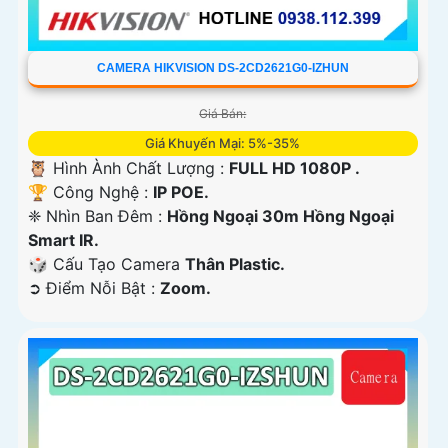
CAMERA HIKVISION DS-2CD2621G0-IZHUN
Giá Bán:
Giá Khuyến Mại: 5%-35%
🦉 Hình Ành Chất Lượng :
FULL HD 1080P .
🏆 Công Nghệ :
IP POE.
❈ Nhìn Ban Đêm :
Hồng Ngoại 30m Hồng Ngoại
Smart IR.
🎲 Cấu Tạo Camera
Thân Plastic.
️➲ Điểm Nỗi Bật :
Zoom.