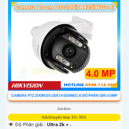
CAMERA PTZ ZOOM DS-2DE7A425IWG1-E ĐỘ PHÂN GIẢI 4.0MP
Giá Bán:
Giá Khuyến Mại: 5%-35%
👁 Độ Phân giải :
Ultra 2k + .