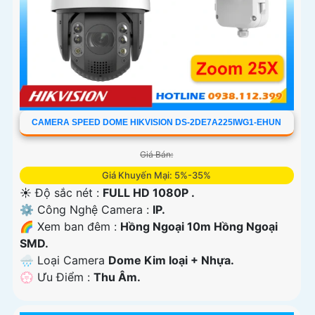
CAMERA SPEED DOME HIKVISION DS-2DE7A225IWG1-EHUN
Giá Bán:
Giá Khuyến Mại: 5%-35%
☀️ Độ sắc nét :
FULL HD 1080P .
⚙ Công Nghệ Camera :
IP.
🌈 Xem ban đêm :
Hồng Ngoại 10m Hồng Ngoại
SMD.
🌧️ Loại Camera
Dome Kim loại + Nhựa.
️💮 Ưu Điểm :
Thu Âm.