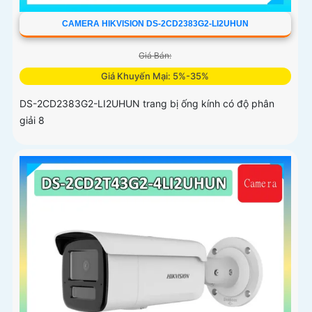
CAMERA HIKVISION DS-2CD2383G2-LI2UHUN
Giá Bán:
Giá Khuyến Mại: 5%-35%
DS-2CD2383G2-LI2UHUN trang bị ống kính có độ phân
giải 8