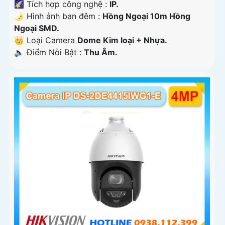
🌠 Tích hợp công nghệ :
IP.
🌛 Hình ảnh ban đêm :
Hồng Ngoại 10m Hồng
Ngoại SMD.
👑 Loại Camera
Dome Kim loại + Nhựa.
️🔈 Điểm Nỗi Bật :
Thu Âm.