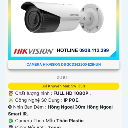
CAMERA HIKVISION DS-2CD2621G0-IZSHUN
Giá Bán:
Giá Khuyến Mại: 5%-35%
🦉 Chất lượng hình :
FULL HD 1080P .
✳️ Công Nghệ Sử Dụng :
IP POE.
❂ Nhìn Ban Đêm :
Hồng Ngoại 30m Hồng Ngoại
Smart IR.
🐉️ Camera Theo Mẫu
Thân Plastic.
️👮 Điểm Nỗi Bật :
Zoom.