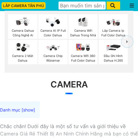
LẮP CAMERA TÂN PHÚ
Camera Wifi
Camera Dahua
Camera AI IP Full
Lắp Camera Ip
Dahua Trong Nhà
Công Nghệ Ai
Color Dahua
Full Color Dahua
Camera 2 Mắt
Camera Chip
Camera Wifi 360
Đầu Ghi Hình
Dahua
Wizsense
Full Color Dahua
Dahua H.265
CAMERA
Chắc chắn! Dưới đây là một số tư vấn và giới thiệu về
Camera Giá Rẻ Thiết Bị An Ninh Chính Hãng mà bạn có thể