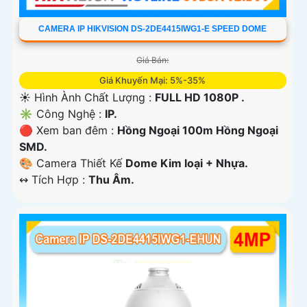
CAMERA IP HIKVISION DS-2DE4415IWG1-E SPEED DOME
Giá Bán:
Giá Khuyến Mại: 5%-35%
☀️ Hình Ành Chất Lượng :
FULL HD 1080P .
✳️ Công Nghệ :
IP.
🔴 Xem ban đêm :
Hồng Ngoại 100m Hồng Ngoại
SMD.
🎨 Camera Thiết Kế
Dome Kim loại + Nhựa.
️↭ Tích Hợp :
Thu Âm.