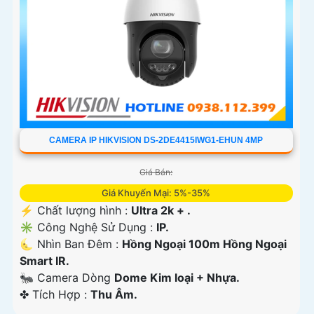
CAMERA IP HIKVISION DS-2DE4415IWG1-EHUN 4MP
Giá Bán:
Giá Khuyến Mại: 5%-35%
️⚡ Chất lượng hình :
Ultra 2k + .
✳️ Công Nghệ Sử Dụng :
IP.
🌜 Nhìn Ban Đêm :
Hồng Ngoại 100m Hồng Ngoại
Smart IR.
🐜 Camera Dòng
Dome Kim loại + Nhựa.
️✤ Tích Hợp :
Thu Âm.