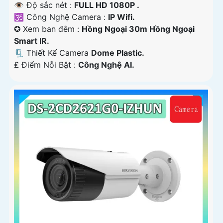
👁 Độ sắc nét :
FULL HD 1080P .
🕉️ Công Nghệ Camera :
IP Wifi.
✪ Xem ban đêm :
Hồng Ngoại 30m Hồng Ngoại
Smart IR.
🗜️ Thiết Kế Camera
Dome Plastic.
️₤ Điểm Nỗi Bật :
Công Nghệ AI.