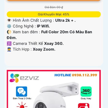
Giá Bán: 00 ₫
Giá Khuyến Mại: 45%
👁 Hình Ành Chất Lượng :
Ultra 2k + .
⚙ Công Nghệ :
IP Wifi.
🌔 Xem ban đêm :
Full Color 20m Có Màu Ban
Ðêm.
🕉️ Camera Thiết Kế
Xoay 360.
️👮 Tích Hợp :
Xoay Zoom.