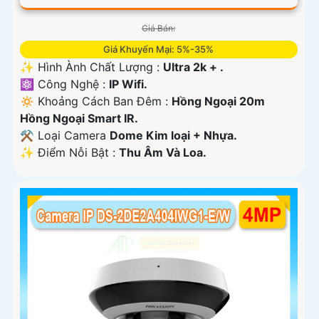
Giá Bán:
Giá Khuyến Mại: 5%-35%
✨ Hình Ành Chất Lượng :
Ultra 2k + .
⚛️ Công Nghệ :
IP Wifi.
🔅 Khoảng Cách Ban Đêm :
Hồng Ngoại 20m
Hồng Ngoại Smart IR.
⚒ Loại Camera
Dome Kim loại + Nhựa.
️✨ Điểm Nỗi Bật :
Thu Âm Và Loa.