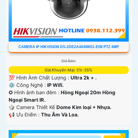
CAMERA IP HIKVISION DS-2DE2A404IWG1-E/W PTZ 4MP
Giá Bán:
Giá Khuyến Mại: 5%-35%
💯 Hình Ành Chất Lượng :
Ultra 2k + .
⚙ Công Nghệ :
IP Wifi.
✪ Hình ảnh ban đêm :
Hồng Ngoại 20m Hồng
Ngoại Smart IR.
🎲 Camera Thiết Kế
Dome Kim loại + Nhựa.
️📢 Ưu Điểm :
Thu Âm Và Loa.