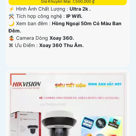
Giá Khuyến Mại: 7,500,000 ₫
️⚡ Hình Ành Chất Lượng :
Ultra 2k .
⚒ Tích hợp công nghệ :
IP Wifi.
🌙 Xem ban đêm :
Hồng Ngoại 50m Có Màu Ban
Đêm.
🤹 Camera Dòng
Xoay 360.
️⌘ Ưu Điểm :
Xoay 360 Thu Âm.