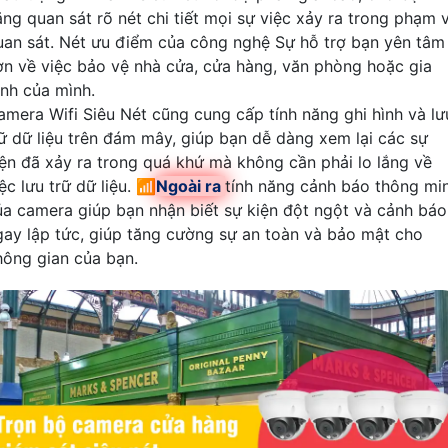
ăng quan sát rõ nét chi tiết mọi sự việc xảy ra trong phạm v
uan sát. Nét ưu điểm của công nghệ Sự hỗ trợ bạn yên tâm
ơn về việc bảo vệ nhà cửa, cửa hàng, văn phòng hoặc gia
ình của mình.
amera Wifi Siêu Nét cũng cung cấp tính năng ghi hình và lư
rữ dữ liệu trên đám mây, giúp bạn dễ dàng xem lại các sự
iện đã xảy ra trong quá khứ mà không cần phải lo lắng về
ệc lưu trữ dữ liệu. 📶
Ngoài ra
tính năng cảnh báo thông mi
ủa camera giúp bạn nhận biết sự kiện đột ngột và cảnh báo
gay lập tức, giúp tăng cường sự an toàn và bảo mật cho
hông gian của bạn.