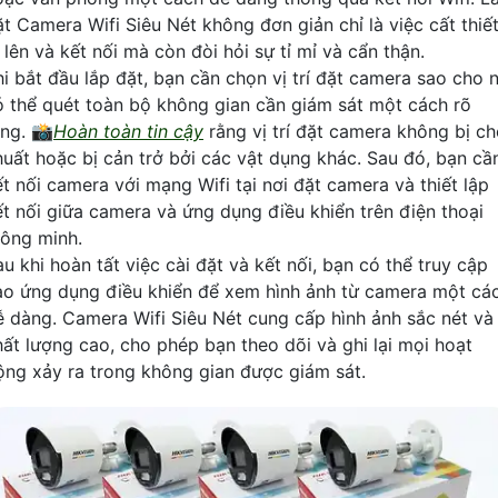
ặt Camera Wifi Siêu Nét không đơn giản chỉ là việc cất thiế
 lên và kết nối mà còn đòi hỏi sự tỉ mỉ và cẩn thận.
hi bắt đầu lắp đặt, bạn cần chọn vị trí đặt camera sao cho 
ó thể quét toàn bộ không gian cần giám sát một cách rõ
àng. 📸
Hoàn toàn tin cậy
rằng vị trí đặt camera không bị ch
huất hoặc bị cản trở bởi các vật dụng khác. Sau đó, bạn cầ
ết nối camera với mạng Wifi tại nơi đặt camera và thiết lập
ết nối giữa camera và ứng dụng điều khiển trên điện thoại
hông minh.
u khi hoàn tất việc cài đặt và kết nối, bạn có thể truy cập
ào ứng dụng điều khiển để xem hình ảnh từ camera một cá
ễ dàng. Camera Wifi Siêu Nét cung cấp hình ảnh sắc nét và
hất lượng cao, cho phép bạn theo dõi và ghi lại mọi hoạt
ộng xảy ra trong không gian được giám sát.