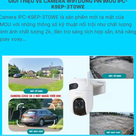
GIỚI THIỆU VỀ CAMERA WIFI DÙNG PIN IMOU IPC-
K9EP-3T0WE
Camera IPC-K9EP-3T0WE là sản phẩm mới ra mắt của
IMOU với những thông số kỹ thuật nổi trội như chất lượng
hình ảnh chất lượng 2k, đèn trợ sáng tích hợp sẵn, khả năn
quay xoay...