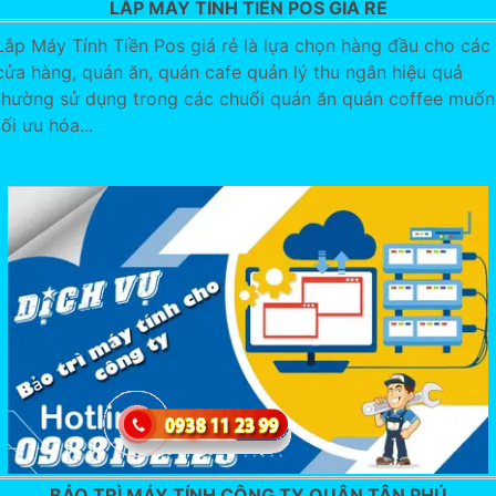
LẮP MÁY TÍNH TIỀN POS GIÁ RẺ
Lắp Máy Tính Tiền Pos giá rẻ là lựa chọn hàng đầu cho các
cửa hàng, quán ăn, quán cafe quản lý thu ngân hiệu quả
thường sử dụng trong các chuổi quán ăn quán coffee muốn
tối ưu hóa...
BẢO TRÌ MÁY TÍNH CÔNG TY QUẬN TÂN PHÚ