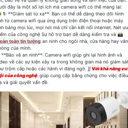
ưới đây là một số lợi ích mà camera wifi có thể mang lại:

1:
**Giám sát từ xa**: Bạn có thể dễ dàng theo dõi hình
nh từ camera wifi qua ứng dụng trên điện thoại hoặc máy
nh bảng mọi lúc, mọi nơi mà chỉ cần kết nối internet. Nét ưu
iểm của công nghệ Sự hỗ trợ bạn dễ dàng kiểm tra và 📸
oàn toàn tin tưởng
an ninh cho ngôi nhà, cửa hàng hay văn
hòng của mình.
**Bảo vệ an ninh**: Camera wifi giúp ghi lại hình ảnh và
ideo về các sự kiện xảy ra trong không gian mà nó giám sát
hư trộm cắp hoặc các hành vi đáng ngờ. ∬
Với khả năng vư
rội của công nghệ
giúp cung cấp bằng chứng cho việc điều
a và giải quyết vấn đề.