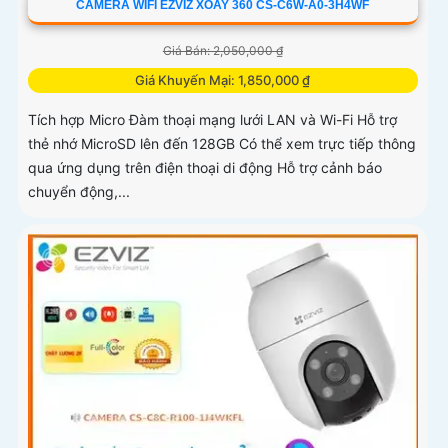
CAMERA WIFI EZVIZ XOAY 360 CS-C6W-A0-3H4WF
Giá Bán: 2,050,000 ₫
Giá Khuyến Mại: 1,850,000 ₫
Tích hợp Micro Đàm thoại mạng lưới LAN và Wi-Fi Hỗ trợ
thẻ nhớ MicroSD lên đến 128GB Có thể xem trực tiếp thông
qua ứng dụng trên điện thoại di động Hỗ trợ cảnh báo
chuyển động,...