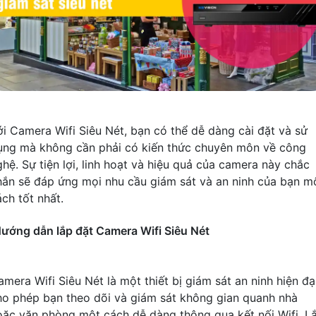
ới Camera Wifi Siêu Nét, bạn có thể dễ dàng cài đặt và sử
ụng mà không cần phải có kiến thức chuyên môn về công
ghệ. Sự tiện lợi, linh hoạt và hiệu quả của camera này chắc
hắn sẽ đáp ứng mọi nhu cầu giám sát và an ninh của bạn m
ch tốt nhất.
ướng dẫn lắp đặt Camera Wifi Siêu Nét
mera Wifi Siêu Nét là một thiết bị giám sát an ninh hiện đại
ho phép bạn theo dõi và giám sát không gian quanh nhà
oặc văn phòng một cách dễ dàng thông qua kết nối Wifi. L