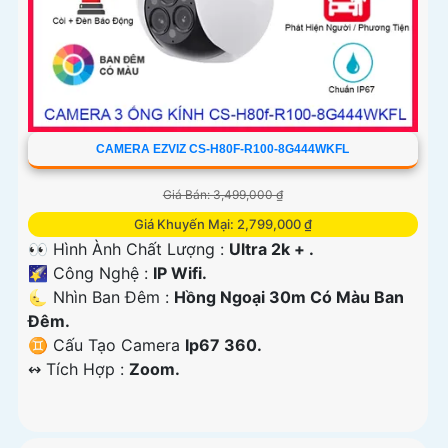
CAMERA EZVIZ CS-H80F-R100-8G444WKFL
Giá Bán: 3,499,000 ₫
Giá Khuyến Mại: 2,799,000 ₫
👀 Hình Ành Chất Lượng :
Ultra 2k + .
🌠 Công Nghệ :
IP Wifi.
🌜 Nhìn Ban Đêm :
Hồng Ngoại 30m Có Màu Ban
Ðêm.
♊ Cấu Tạo Camera
Ip67 360.
️↭ Tích Hợp :
Zoom.