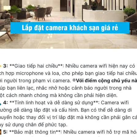
️
3:
**Giao tiếp hai chiều**: Nhiều camera wifi hiện nay có
ích hợp microphone và loa, cho phép bạn giao tiếp hai chiề
ới người trong phạm vi camera. ®️
Với điểm cộng chủ yếu n
iúp bạn liên lạc, nhắc nhở hoặc cảnh báo người trong nhà
ột cách nhanh chóng mà không cần phải hiện diện.

4:
**Tính linh hoạt và dễ dàng sử dụng**: Camera wifi
hường dễ dàng lắp đặt và cấu hình. Bạn có thể dễ dàng di
huyển hoặc thay đổi vị trí lắp đặt mà không cần phải gắn c
ay sử dụng chân đế phức tạp.

5:
**Bảo mật thông tin**: Nhiều camera wifi hỗ trợ mã hó