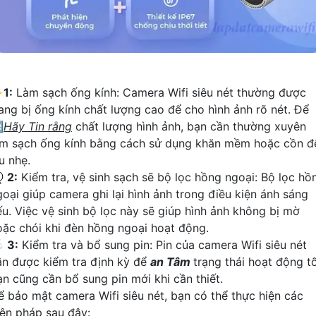
✨
1:
Làm sạch ống kính: Camera Wifi siêu nét thường được
rang bị ống kính chất lượng cao để cho hình ảnh rõ nét. Để

Hãy Tin rằng
chất lượng hình ảnh, bạn cần thường xuyên
àm sạch ống kính bằng cách sử dụng khăn mềm hoặc cồn đ
u nhẹ.
️
2:
Kiểm tra, vệ sinh sạch sẽ bộ lọc hồng ngoại: Bộ lọc hồ
goại giúp camera ghi lại hình ảnh trong điều kiện ánh sáng
ếu. Việc vệ sinh bộ lọc này sẽ giúp hình ảnh không bị mờ
oặc chói khi đèn hồng ngoại hoạt động.

3:
Kiểm tra và bổ sung pin: Pin của camera Wifi siêu nét
ần được kiểm tra định kỳ để
an Tâm
trạng thái hoạt động tố
ạn cũng cần bổ sung pin mới khi cần thiết.
ể bảo mật camera Wifi siêu nét, bạn có thể thực hiện các
iện pháp sau đây: