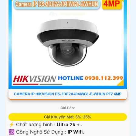
CAMERA IP HIKVISION DS-2DE2A404IWG1-E-WHUN PTZ 4MP
Giá Bán:
Giá Khuyến Mại: 5%-35%
️⚡ Chất lượng hình :
Ultra 2k + .
🕉️ Công Nghệ Sử Dụng :
IP Wifi.