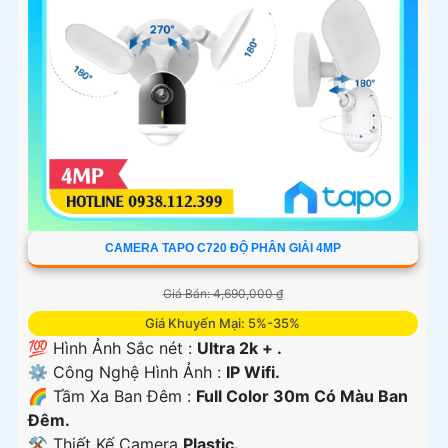
CAMERA TAPO C720 ĐỘ PHÂN GIẢI 4MP
Giá Bán: 4,690,000 ₫
Giá Khuyến Mại: 5%-35%
💯 Hình Ảnh Sắc nét :
Ultra 2k + .
⚙ Công Nghệ Hình Ảnh :
IP Wifi.
🌈 Tầm Xa Ban Đêm :
Full Color 30m Có Màu Ban
Ðêm.
⚒ Thiết Kế Camera
Plastic.