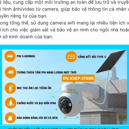
ữ liệu, cung cấp một môi trường an toàn để lưu trữ và truy
ải hình ảnh/video từ camera, giúp bảo vệ thông tin cá nhân 
uyền riêng tư của bạn.
rong tổng thể, sử dụng camera wifi mang lại nhiều tiện ích 
ợi ích cho việc giám sát và bảo vệ an ninh cho ngôi nhà hoặ
ơ sở kinh doanh của bạn.