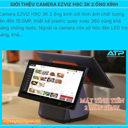
GIỚI THIỆU CAMERA EZVIZ H9C 3K 2 ỐNG KÍNH
Camera EZVIZ H9C 3K 2 ống kính với hình ảnh chất lượng
lên đến 10.0MP, thiết kế plastic quay xoay 360 cùng khả
năng chống nước. Ngoài ra camera còn sở hữu đèn LED trợ
sáng, khả...