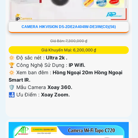
CAMERA HIKVISION DS-2DE2A404IW-DE3/W(C0)(S6)
Giá Bán: 7,300,000 ₫
Giá Khuyến Mại: 6,200,000 ₫
🔅 Độ sắc nét :
Ultra 2k .
🏆 Công Nghệ Sử Dụng :
IP Wifi.
🔅 Xem ban đêm :
Hồng Ngoại 20m Hồng Ngoại
Smart IR.
🛡 Mẫu Camera
Xoay 360.
️🛃 Ưu Điểm :
Xoay Zoom.