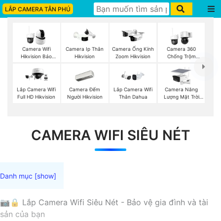
LẮP CAMERA TÂN PHÚ
Camera Wifi
Camera Ip Thân
Camera Ống Kính
Camera 360
Hikvision Báo
Hikvision
Zoom Hikvision
Chống Trộm
Động
Hikvision
Camera Đếm
Camera Năng
Lắp Camera Wifi
Lắp Camera Wifi
Người Hikvision
Lượng Mặt Trời
Full HD Hikvision
Thân Dahua
Dahua
CAMERA WIFI SIÊU NÉT
📷🔒 Lắp Camera Wifi Siêu Nét - Bảo vệ gia đình và tài
sản của bạn