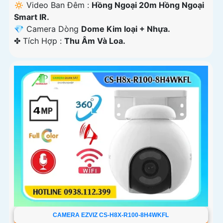
🔅 Video Ban Đêm :
Hồng Ngoại 20m Hồng Ngoại
Smart IR.
💎 Camera Dòng
Dome Kim loại + Nhựa.
️✤ Tích Hợp :
Thu Âm Và Loa.
CAMERA EZVIZ CS-H8X-R100-8H4WKFL