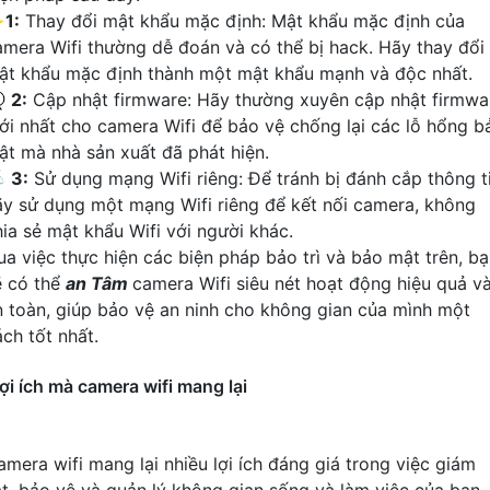
✨
1:
Thay đổi mật khẩu mặc định: Mật khẩu mặc định của
amera Wifi thường dễ đoán và có thể bị hack. Hãy thay đổi
ật khẩu mặc định thành một mật khẩu mạnh và độc nhất.
️
2:
Cập nhật firmware: Hãy thường xuyên cập nhật firmwa
ới nhất cho camera Wifi để bảo vệ chống lại các lỗ hổng b
ật mà nhà sản xuất đã phát hiện.

3:
Sử dụng mạng Wifi riêng: Để tránh bị đánh cắp thông ti
ãy sử dụng một mạng Wifi riêng để kết nối camera, không
hia sẻ mật khẩu Wifi với người khác.
ua việc thực hiện các biện pháp bảo trì và bảo mật trên, b
ẽ có thể
an Tâm
camera Wifi siêu nét hoạt động hiệu quả v
n toàn, giúp bảo vệ an ninh cho không gian của mình một
ch tốt nhất.
ợi ích mà camera wifi mang lại
amera wifi mang lại nhiều lợi ích đáng giá trong việc giám
át, bảo vệ và quản lý không gian sống và làm việc của bạn.