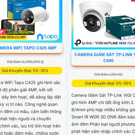
MERA WIFI TAPO C425 4MP
CAMERA GIÁM SÁT TP-LINK 
C440
Giá Bán: 3,390,000 ₫
Giá Khuyến Mại: 5%-35%
Giá Bán: Liên Hệ
a WiFi Tapo C425 ghi hình sắc
Giá Khuyến Mại: 5%-35%
i độ phân giải 4MP, kết nối
Camera Giám Sát TP-Link VIGI 
 dây linh hoạt, dễ dàng lắp đặt
ghi hình 4MP chi tiết ống kính 2.
kỳ vị trí nào. Công nghệ quan
8/4mm phù hợp nhiều không gi
an đêm có màu, cảm biến thông
Smart IR WDR 3D DNR đảm bảo
phát hiện người và chuyển
ảnh đêm Phân loại người phương
hính xác, lưu trữ linh hoạt trên
phát hiện xâm nhập chính xác 
hớ hoặc đám mây, chống nước