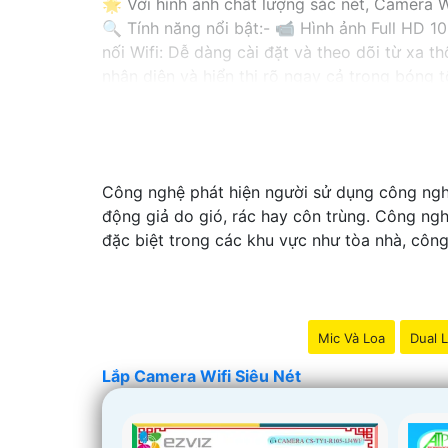
🌟 Với hình ảnh chất lượng sắc nét, Camera W
🔍 Tính năng nổi bật:- 📹 Hình ảnh Full HD 10
nối Wifi: Dễ dàng cài đặt và theo dõi từ xa 
nhận diện và hiển thị rõ ngay cả trong bóng t
🔒 Cam kết bảo mật: Với hệ thống mã hóa cao
📞 Liên hệ ngay với chúng tôi để được tư vấn
-
Công nghệ phát hiện người sử dụng công nghệ
động giả do gió, rác hay côn trùng. Công ngh
đặc biệt trong các khu vực như tòa nhà, côn
Mic Và Loa
Dual L
Lắp Camera Wifi Siêu Nét