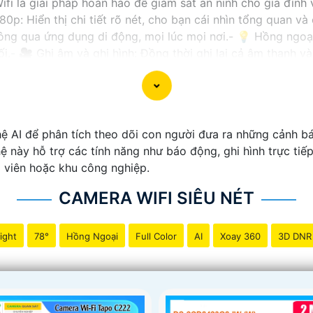
ifi là giải pháp hoàn hảo để giám sát an ninh cho gia đình
80p: Hiển thị chi tiết rõ nét, cho bạn cái nhìn tổng quan v
thông qua ứng dụng di động, mọi lúc mọi nơi.- 💡 Hồng ngo
ối.- 🎥 Ghi âm và ghi hình: Đồng thời ghi lại cả âm thanh 
 cấp, dữ liệu của bạn sẽ được bảo vệ an toàn trước mọi t
 và lắp đặt camera wifi siêu nét, mang đến sự an tâm và an
 AI để phân tích theo dõi con người đưa ra những cảnh bá
ệ này hỗ trợ các tính năng như báo động, ghi hình trực tiế
g viên hoặc khu công nghiệp.
CAMERA WIFI SIÊU NÉT
ight
78°
Hồng Ngoại
Full Color
AI
Xoay 360
3D DNR