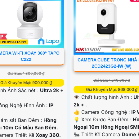
ERA WI-FI XOAY 360º TAPO
C222
CAMERA CUBE TRONG NHÀ 
2CD2423G2-IW (W)
Giá Bán: 1,300,000 ₫
Giá Bán: 1,240,000 ₫
Giá Khuyến Mại: 900,000 ₫
Giá Khuyến Mại: 868,000 ₫
ình Ảnh Sắc nét :
Ultra 2k +
👁 Chất lượng hình Ảnh :
Ul
2k + .
ông Nghệ Hình Ảnh :
IP
👍 Camera Công nghệ :
IP 
💡 Xem Được Ban Đêm :
H
iám sát Ban Đêm :
Hồng
Ngoại 10m Hồng Ngoại SM
i 10m Có Màu Ban Ðêm.
🐜 Thiết Kế Camera
Dome 
Camera Thiết Kế
Xoay 360.