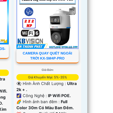
DS-
CAMERA QUAY QUÉT NGOÀI
TRỜI KX-SM4P-PRO
Giá Bán:
Giá Khuyến Mại: 5%-35%
tra
👁️‍🗨 Hình Ành Chất Lượng :
Ultra
2k + .
Wifi.
🌠 Công Nghệ :
IP Wifi POE.
ồng
🌈 Hình ảnh ban đêm :
Full
D.
Color 30m Có Màu Ban Ðêm.
Kim