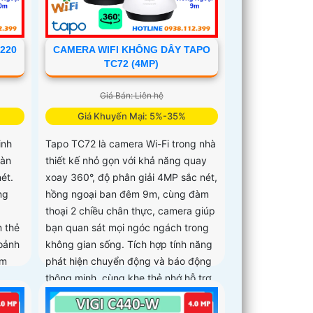
220
CAMERA WIFI KHÔNG DÂY TAPO
TC72 (4MP)
Giá Bán: Liên hệ
Giá Khuyến Mại: 5%-35%
inh
Tapo TC72 là camera Wi-Fi trong nhà
oàn
thiết kế nhỏ gọn với khả năng quay
ét.
xoay 360°, độ phân giải 4MP sắc nét,
ng
hồng ngoại ban đêm 9m, cùng đàm
thoại 2 chiều chân thực, camera giúp
 thẻ
bạn quan sát mọi ngóc ngách trong
hoảnh
không gian sống. Tích hợp tính năng
êm
phát hiện chuyển động và báo động
thông minh, cùng khe thẻ nhớ hỗ trợ
đến 512GB, Tapo TC72 mang đến sự
an tâm tuyệt đối cho cả gia đình