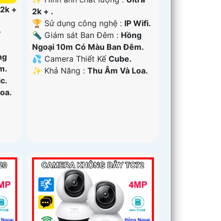
 2k +
2k + .
🏆 Sử dụng công nghệ :
IP Wifi.
P
🔦 Giám sát Ban Đêm :
Hồng
Ngoại 10m Có Màu Ban Ðêm.
ng
💦 Camera Thiết Kế
Cube.
m.
️✨ Khả Năng :
Thu Âm Và Loa.
c.
oa.