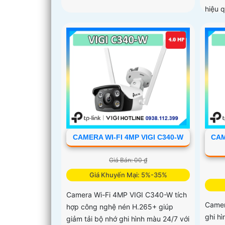
hiệu 
CAMERA WI-FI 4MP VIGI C340-W
CAM
Giá Bán: 00 ₫
Giá Khuyến Mại: 5%-35%
Camera Wi-Fi 4MP VIGI C340-W tích
Camer
hợp công nghệ nén H.265+ giúp
ghi h
giảm tải bộ nhớ ghi hình màu 24/7 với