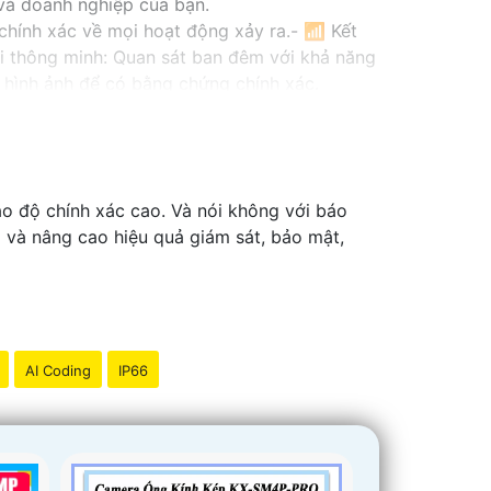
 và doanh nghiệp của bạn.
à chính xác về mọi hoạt động xảy ra.- 📶 Kết
ại thông minh: Quan sát ban đêm với khả năng
và hình ảnh để có bằng chứng chính xác.
ình huống.
 ninh cho bạn!
o độ chính xác cao. Và nói không với báo
p và nâng cao hiệu quả giám sát, bảo mật,
AI Coding
IP66