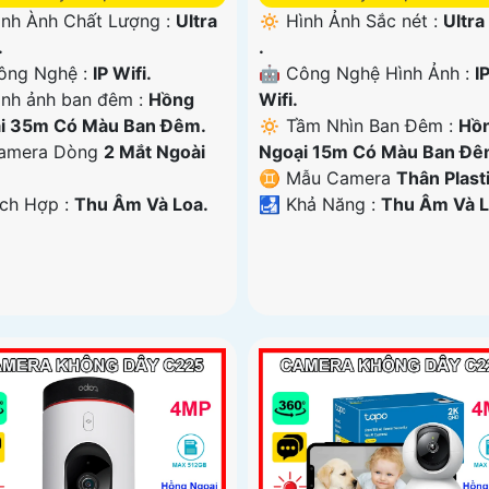
 Hình Ành Chất Lượng :
Ultra
🔅 Hình Ảnh Sắc nét :
Ultra
.
.
ông Nghệ :
IP Wifi.
🤖️ Công Nghệ Hình Ảnh :
I
nh ảnh ban đêm :
Hồng
Wifi.
i 35m Có Màu Ban Ðêm.
🔅 Tầm Nhìn Ban Đêm :
Hồ
Camera Dòng
2 Mắt Ngoài
Ngoại 15m Có Màu Ban Ðê
♊ Mẫu Camera
Thân Plasti
ích Hợp :
Thu Âm Và Loa.
️🛃 Khả Năng :
Thu Âm Và L