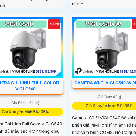
nén H
quả
ERA GHI HÌNH FULL COLOR
CAMERA WI-FI VIGI C540-W (
VIGI C540
Giá Bán: 00 ₫
Giá Bán: Liên Hệ
Giá Khuyến Mại: 5%-35%
Giá Khuyến Mại: 5%-35%
Camera Wi-Fi VIGI C540-W với 
a Ghi Hình Full Color VIGI C540
phân giải 4MP ghi hình ảnh rõ n
ình đủ màu sắc 4MP trong điều
nhờ cảm biến COMS. Hỗ trợ qu