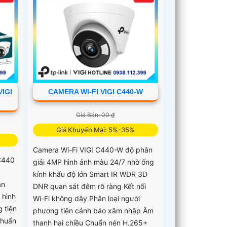
VIGI
CAMERA WI-FI VIGI C440-W
Giá Bán: 00 ₫
Giá Khuyến Mại: 5%-35%
Camera Wi-Fi VIGI C440-W độ phân
C440
giải 4MP hình ảnh màu 24/7 nhờ ống
kính khẩu độ lớn Smart IR WDR 3D
an
DNR quan sát đêm rõ ràng Kết nối
 hình
Wi-Fi không dây Phân loại người
 tiện
phương tiện cảnh báo xâm nhập Âm
Chuẩn
thanh hai chiều Chuẩn nén H.265+