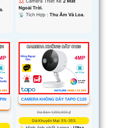
💢 Camera Thiết Kế
2 Mắt
Ngoài Trời.
a.
️📡 Tích Hợp :
Thu Âm Và Loa.
PIN
CAMERA KHÔNG DÂY TAPO C120
Giá Bán: 1,200,000 ₫
Giá Khuyến Mại: 5%-35%
✨ Hình ảnh chất lượng :
Ultra