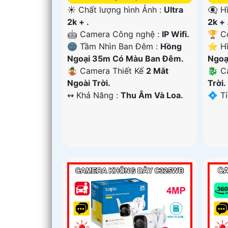
☀️ Chất lượng hình Ảnh :
Ultra
👁️‍
2k + .
2k + 
🤖️ Camera Công nghệ :
IP Wifi.
🏆 C
🌚 Tầm Nhìn Ban Đêm :
Hồng
⭐ Hì
Ngoại 35m Có Màu Ban Ðêm.
Ngoạ
🤹 Camera Thiết Kế
2 Mắt
🐉️ 
Ngoài Trời.
Trời.
️↭ Khả Năng :
Thu Âm Và Loa.
️💠 T