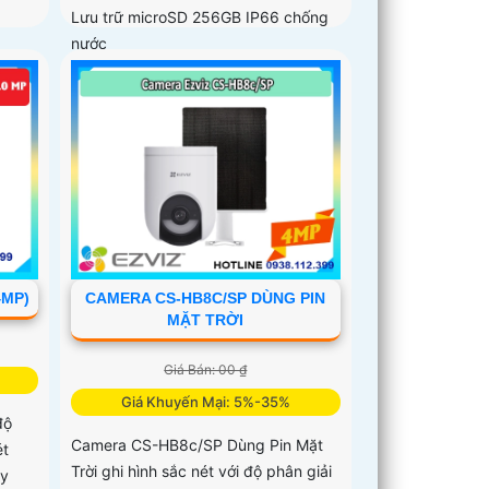
Lưu trữ microSD 256GB IP66 chống
nước
4MP)
CAMERA CS-HB8C/SP DÙNG PIN
MẶT TRỜI
Giá Bán: 00 ₫
Giá Khuyến Mại: 5%-35%
độ
Camera CS-HB8c/SP Dùng Pin Mặt
ét
Trời ghi hình sắc nét với độ phân giải
ay