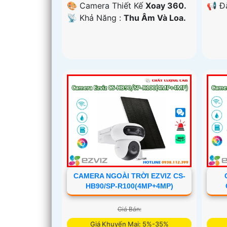
️📢 Đ
🎨 Camera Thiết Kế
Xoay 360.
️📡 Khả Năng :
Thu Âm Và Loa.
CAMERA NGOÀI TRỜI EZVIZ CS-
HB90/SP-R100(4MP+4MP)
Giá Bán:
Giá Khuyến Mại: 5%-35%