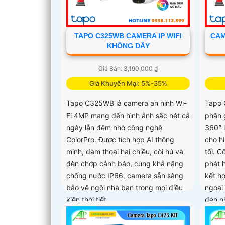
TAPO C325WB CAMERA IP WIFI
CAM
KHÔNG DÂY
Giá Bán: 3,190,000 ₫
Giá Khuyến Mại: 5%-35%
Tapo C325WB là camera an ninh Wi-
Tapo 
Fi 4MP mang đến hình ảnh sắc nét cả
phân 
ngày lẫn đêm nhờ công nghệ
360° l
ColorPro. Được tích hợp AI thông
cho h
minh, đàm thoại hai chiều, còi hú và
tối. 
đèn chớp cảnh báo, cùng khả năng
phát 
chống nước IP66, camera sẵn sàng
kết h
bảo vệ ngôi nhà bạn trong mọi điều
ngoại
kiện thời tiết
đèn n
ninh 
hỗ trợ