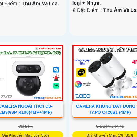
loại + Nhựa.
ặt Điểm :
Thu Âm Và Loa.
️₤ Đặt Điểm :
Thu Âm Và Lo
CAMERA NGOÀI TRỜI CS-
CAMERA KHÔNG DÂY DÙNG 
CB90/SP-R100(4MP+4MP)
TAPO C420S1 (4MP)
Giá Bán:
Giá Bán: Liên hệ
Giá Khuyến Mại: 5%-35%
Giá Khuyến Mại: 5%-35%