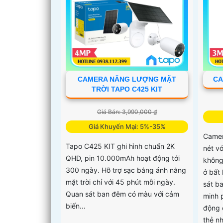
CAMERA NĂNG LƯỢNG MẶT
CA
TRỜI TAPO C425 KIT
Giá Bán: 3,990,000 ₫
Giá Khuyến Mại: 5%-35%
Camer
Tapo C425 KIT ghi hình chuẩn 2K
nét vớ
QHD, pin 10.000mAh hoạt động tới
không
300 ngày. Hỗ trợ sạc bằng ánh nắng
ở bất 
mặt trời chỉ với 45 phút mỗi ngày.
sát b
Quan sát ban đêm có màu với cảm
minh 
biến...
động c
thẻ n