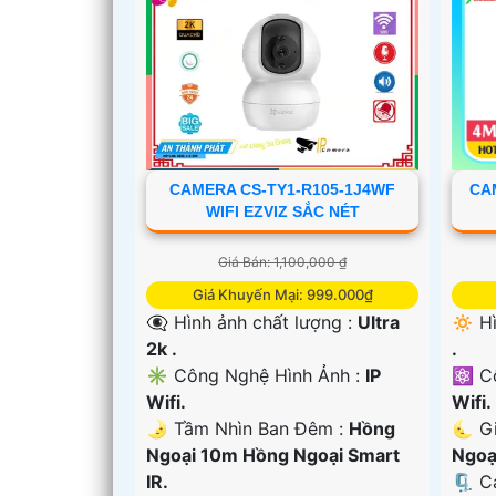
CAM
CAMERA CS-TY1-R105-1J4WF
WIFI EZVIZ SẮC NÉT
Giá Bán: 1,100,000 ₫
Giá Khuyến Mại: 999.000₫
🔅 H
👁️‍🗨 Hình ảnh chất lượng :
Ultra
'
.
2k .
⚛️ C
✳️ Công Nghệ Hình Ảnh :
IP
Wifi.
Wifi.
🌜 G
🌛 Tầm Nhìn Ban Đêm :
Hồng
Ngoạ
Ngoại 10m Hồng Ngoại Smart
🗜️ 
IR.