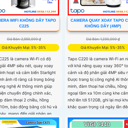
ERA WIFI KHÔNG DÂY TAPO
CAMERA QUAY XOAY TAPO C
C225
KHÔNG DÂY (4MP)
Giá Bán: 2,550,000 ₫
Giá Bán: 1,230,000 ₫
Giá Khuyến Mại: 5%-35%
Giá Khuyến Mại: 5%-35%
C225 là camera Wi-Fi có độ
Tapo C220 là camera Wi-Fi an n
giải 4MP siêu nét, quay xoay
với khả năng quay xoay 360° t
inh hoạt và cảm biến Starlight
cảnh và độ phân giải 4MP siêu n
ình ảnh rõ ràng cả trong bóng
Được trang bị công nghệ AI thô
Công nghệ AI thông minh giúp
minh, đàm thoại hai chiều, hồng
hiện chuyển động chính xác,
ngoại tầm xa 10m cùng khe cắm
ợp đàm thoại 2 chiều, hồng
nhớ lên tới 512GB, ghi lại mọi k
 10m, báo động bằng còi hú và
khắc quan trọng cả ngày lẫn đ
háy, mang đến giải pháp an
toàn diện, với khe cắm thẻ nhớ
 tới 512GB lưu trữ lâu dài