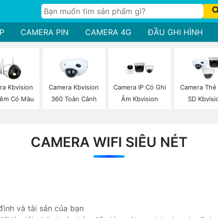
P
CAMERA PIN
CAMERA 4G
ĐẦU GHI HÌNH
a Kbvision
Camera Kbvision
Camera IP Có Ghi
Camera Thẻ
Đêm Có Màu
360 Toàn Cảnh
Âm Kbvision
SD Kbvisi
CAMERA WIFI SIÊU NÉT
ình và tài sản của bạn